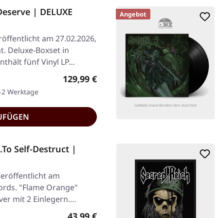
Deserve | DELUXE
Angebot
röffentlicht am 27.02.2026,
. Deluxe-Boxset in
thält fünf Vinyl LP…
Regulärer Preis:
129,99 €
1-2 Werktage
UFÜGEN
To Self-Destruct |
eröffentlicht am
ords. "Flame Orange"
ver mit 2 Einlegern.…
Regulärer Preis:
43,99 €