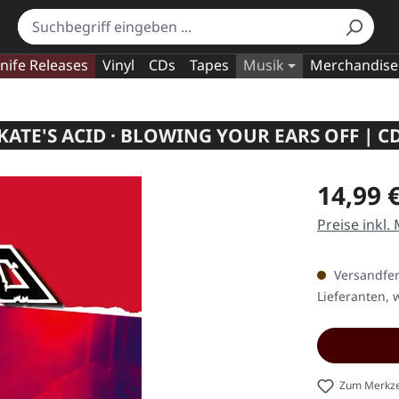
nife Releases
Vinyl
CDs
Tapes
Musik
Merchandise
KATE'S ACID · BLOWING YOUR EARS OFF | C
Regulärer Pr
14,99 
Preise inkl.
Versandfert
Lieferanten, w
Zum Merkze