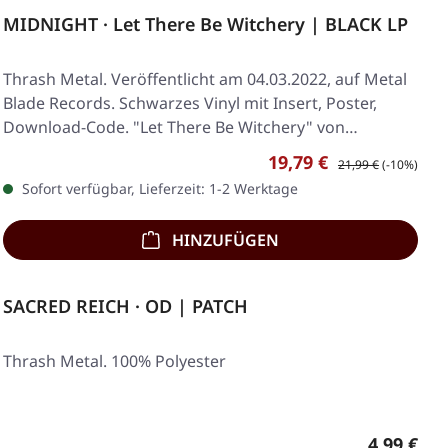
MIDNIGHT · Let There Be Witchery | BLACK LP
Thrash Metal. Veröffentlicht am 04.03.2022, auf Metal
Blade Records. Schwarzes Vinyl mit Insert, Poster,
Download-Code. "Let There Be Witchery" von…
Verkaufspreis:
Regulärer Preis:
19,79 €
21,99 €
(-10%)
Sofort verfügbar, Lieferzeit: 1-2 Werktage
HINZUFÜGEN
SACRED REICH · OD | PATCH
Thrash Metal. 100% Polyester
Regulärer
4,99 €