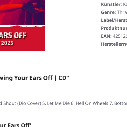
Künstler:
K
Genre:
Thra
Label/Herst
Produktn
EAN:
42512
Herstelle
ing Your Ears Off | CD"
hout (Dio Cover) 5. Let Me Die 6. Hell On Wheels 7. Bottoms
r Ears Off'