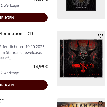
1-2 Werktage
UFÜGEN
Elimination | CD
ffentlicht am 10.10.2025,
 im Standard Jewelcase.
ess of…
Regulärer Preis:
14,99 €
1-2 Werktage
UFÜGEN
CD