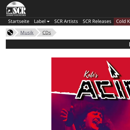
Startseite
Label
SCR Artists
SCR Releases
Cold K
Musik
CDs