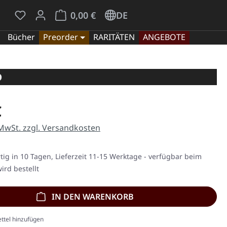
Du hast 0 Produkte auf dem Merkzettel
Warenkorb enthält 0 Positionen. Der Gesamt
0,00 €
DE
Bücher
Preorder
RARITÄTEN
ANGEBOTE
D
eis:
€
 MwSt. zzgl. Versandkosten
ig in 10 Tagen, Lieferzeit 11-15 Werktage - verfügbar beim
ird bestellt
IN DEN WARENKORB
ttel hinzufügen