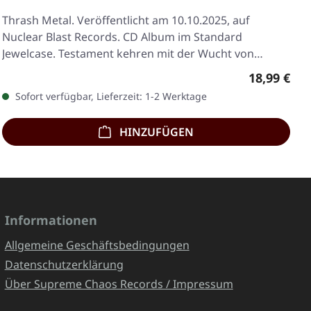
Thrash Metal. Veröffentlicht am 10.10.2025, auf
Nuclear Blast Records. CD Album im Standard
Jewelcase. Testament kehren mit der Wucht von
tausend…
Regulärer 
18,99 €
Sofort verfügbar, Lieferzeit: 1-2 Werktage
HINZUFÜGEN
Informationen
Allgemeine Geschäftsbedingungen
Datenschutzerklärung
Über Supreme Chaos Records / Impressum