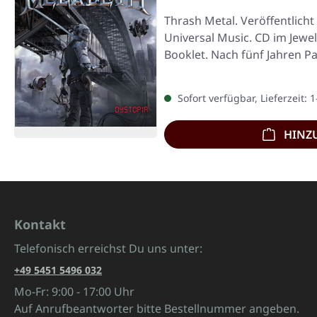
Thrash Metal. Veröffentlicht
Universal Music. CD im Jewe
Booklet. Nach fünf Jahren P
Sofort verfügbar, Lieferzeit: 
HINZ
Kontakt
Telefonisch erreichst Du uns unter:
+49 5451 5496 032
Mo-Fr: 9:00 - 17:00 Uhr
Auf Anrufbeantworter bitte Bestellnummer angeben.