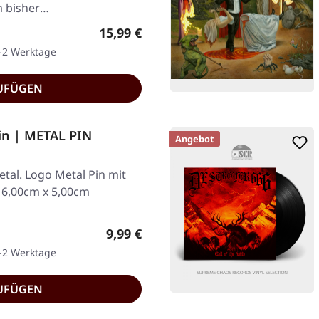
 bisher
Regulärer Preis:
15,99 €
1-2 Werktage
UFÜGEN
in | METAL PIN
Angebot
tal. Logo Metal Pin mit
. 6,00cm x 5,00cm
Regulärer Preis:
9,99 €
1-2 Werktage
UFÜGEN