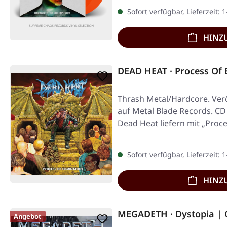
Sofort verfügbar, Lieferzeit: 
HINZ
DEAD HEAT · Process Of 
Thrash Metal/Hardcore. Verö
auf Metal Blade Records. CD
Dead Heat liefern mit „Proc
Sofort verfügbar, Lieferzeit: 
HINZ
MEGADETH · Dystopia | 
Angebot