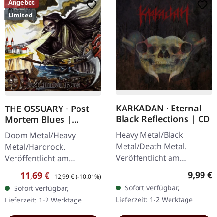
Angebot
Limited
KARKADAN · Eternal
THE OSSUARY · Post
Black Reflections | CD
Mortem Blues |
DIGIPAK CD
Heavy Metal/Black
Doom Metal/Heavy
Metal/Death Metal.
Metal/Hardrock.
Veröffentlicht am
Veröffentlicht am
19.01.2002, auf Supreme
17.02.2017, auf Supreme
Regulär
9,99 €
Verkaufspreis:
Regulärer Preis:
11,69 €
12,99 €
(-10.01%)
Chaos Records. CD im
Chaos Records. Limitierte
Sofort verfügbar,
Sofort verfügbar,
Jewelcase. Neuauflage mit
Erstauflage als Digipak.
Lieferzeit: 1-2 Werktage
Lieferzeit: 1-2 Werktage
neuem Artwork,…
Debüt-Album der…