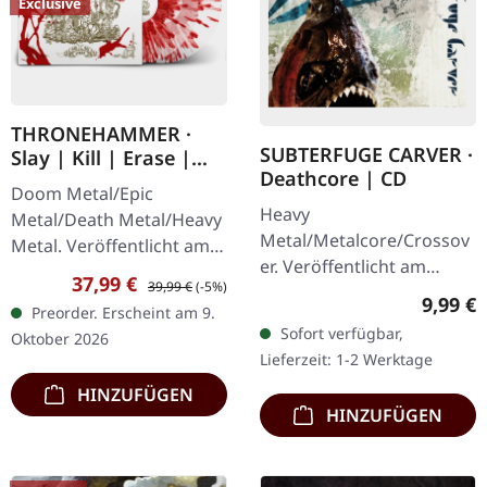
Exclusive
THRONEHAMMER ·
SUBTERFUGE CARVER ·
Slay | Kill | Erase |
Deathcore | CD
BLOOD SPLATTER 2LP
Doom Metal/Epic
Heavy
Metal/Death Metal/Heavy
Metal/Metalcore/Crossov
Metal. Veröffentlicht am
er. Veröffentlicht am
09.10.2026, auf Supreme
Verkaufspreis:
Regulärer Preis:
37,99 €
39,99 €
(-5%)
08.02.2008, auf Supreme
Chaos Records. Crystal
Regulär
9,99 €
Preorder. Erscheint am 9.
Chaos Records. CD im
Clear/Blood Splatter
Sofort verfügbar,
Oktober 2026
Jewelcase mit 12-seitigem
Doppel-Vinyl im…
Lieferzeit: 1-2 Werktage
Booklet. Subterfuge
HINZUFÜGEN
Carver…
HINZUFÜGEN