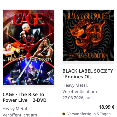
BLACK LABEL SOCIETY
· Engines Of
Demolition | CD
Heavy Metal.
Veröffentlicht am
CAGE · The Rise To
27.03.2026, auf
Power Live | 2-DVD
Spinefarm. CD im
Reguläre
18,99 €
Heavy Metal.
Standard-Jewelcase. Nach
Versandfertig in 5 Tagen,
Veröffentlicht am
mehr als 25 Jahren