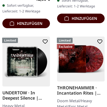
Sofort verfügbar,
Chaos Records. CD im
DigiPak mit 12-seitigem
Sofort verfügbar,
Lieferzeit: 1-2 Werktage
Jewelcase mit 8-seitigem
Booklet. Geht es dir…
Lieferzeit: 1-2 Werktage
Booklet. Das dritte
HINZUFÜGEN
Album…
HINZUFÜGEN
Limited
Limited
Exclusive
THRONEHAMMER ·
UNDERTOW · In
Incantation Rites |
Deepest Silence |
SPLATTER 2LP
Doom Metal/Heavy
BLACK LP
Heavy Metal.
Metal/Epic Metal.