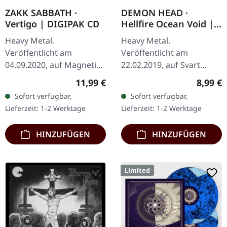
ZAKK SABBATH ·
DEMON HEAD ·
Vertigo | DIGIPAK CD
Hellfire Ocean Void |
DIGIPAK CD
Heavy Metal.
Heavy Metal.
Veröffentlicht am
Veröffentlicht am
04.09.2020, auf Magnetic
22.02.2019, auf Svart
Eye Records. CD im
Records. CD im DigiPak
Regulärer Preis:
Regulär
11,99 €
8,99 €
DigiPak. Mit Zakk Sabbath
mit 16-seitigem Booklet.
Sofort verfügbar,
Sofort verfügbar,
zollen Gitarrist und
Was für eine Fahrt Demon
Lieferzeit: 1-2 Werktage
Lieferzeit: 1-2 Werktage
Sänger Zakk Wylde
Head mit „Hellfire…
(Black…
HINZUFÜGEN
HINZUFÜGEN
Limited