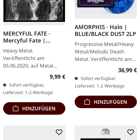
AMORPHIS · Halo |
MERCYFUL FATE ·
BLUE/BLACK DUST 2LP
Mercyful Fate |
Progressive Metal/Heavy
DIGIBOOK CD
Heavy Metal.
Metal/Melodic Death
Veröffentlicht am
Metal. Veröffentlicht am
05.06.2020, auf Metal
22.09.2023, auf Atomic
Reguläre
36,99 €
Blade Records. Digisleeve
Fire Records.
Regulärer Preis:
9,99 €
Sofort verfügbar,
mit CD im Vinyl-Look. Das
Blaues/schwarzes Dust-
Sofort verfügbar,
Lieferzeit: 1-2 Werktage
gleichnamige Album
Doppel-Vinyl im…
Lieferzeit: 1-2 Werktage
"Mercyful Fate" der…
HINZUFÜGEN
HINZUFÜGEN