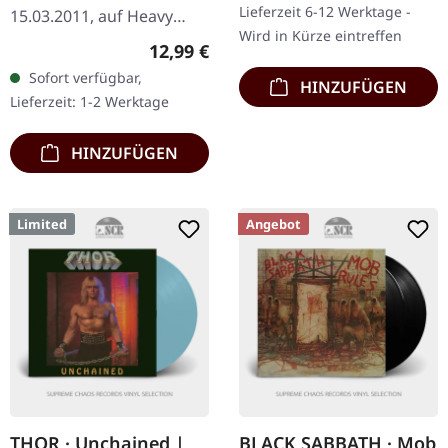
Lieferzeit 6-12 Werktage -
15.03.2011, auf Heavy
unerschuetterlicher
Wird in Kürze eintreffen
Metal Media. Region
Hingabe zur…
Regulärer Preis:
12,99 €
NTSC. Dieses Live-
Sofort verfügbar,
HINZUFÜGEN
Performance-Album von
Lieferzeit: 1-2 Werktage
Cage fängt die rohe
Energie ihrer…
HINZUFÜGEN
Limited
Angebot
THOR · Unchained |
BLACK SABBATH · Mob