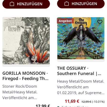
HINZUFÜGEN
HINZUFÜGEN
Angebot
THE OSSUARY ·
GORILLA MONSOON ·
Southern Funeral |
Firegod - Feeding The
DIGIPAK CD
Heavy Metal/Doom Metal.
Beast | CD
Stoner Rock/Doom
Veröffentlicht am
Metal/Heavy Metal.
01.02.2019, auf Supreme
Veröffentlicht am
Chaos Records.
Verkaufspreis:
Regulärer Preis:
11,69 €
12,99 €
(-10.01%)
11.05.2018, auf Supreme
Erstauflage als CD im
Regulärer Preis:
12,99 €