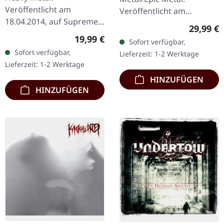
Veröffentlicht am
Veröffentlicht am
18.04.2014, auf Supreme
21.10.2022, auf Supreme
Reguläre
29,99 €
Chaos Records.
Chaos Records. SCR-
Regulärer Preis:
19,99 €
Sofort verfügbar,
Schwarzes Vinyl im
exklusives Transparent
Sofort verfügbar,
Lieferzeit: 1-2 Werktage
Gatefold-Cover. Limitiert
Rot/Schwarz/Weiß…
Lieferzeit: 1-2 Werktage
auf 200 Exemplare. · 180g
HINZUFÜGEN
Vinyl…
HINZUFÜGEN