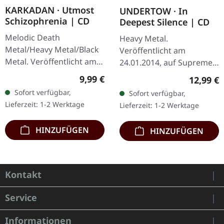
KARKADAN · Utmost
UNDERTOW · In
Schizophrenia | CD
Deepest Silence | CD
Melodic Death
Heavy Metal.
Metal/Heavy Metal/Black
Veröffentlicht am
Metal. Veröffentlicht am
24.01.2014, auf Supreme
08.03.2004, auf Supreme
Chaos Records. CD im
Regulärer Preis:
9,99 €
Reguläre
12,99 €
Chaos Records. CD im
Jewelcase. Heavy wie
Sofort verfügbar,
Sofort verfügbar,
Jewelcase mit 16-seitigem
Hölle und dennoch
Lieferzeit: 1-2 Werktage
Lieferzeit: 1-2 Werktage
Booklet.…
abwechslungsreich. Das
neue Album…
HINZUFÜGEN
HINZUFÜGEN
Kontakt
Service
Informationen