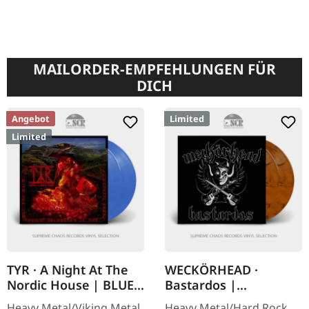
MAILORDER-EMPFEHLUNGEN FÜR
DICH
Angebot
Limited
Limited
TYR · A Night At The
WECKÖRHEAD ·
Nordic House | BLUE
Bastardos |
MARBLED 2LP
ORANGE/BLACK 2LP
Heavy Metal/Viking Metal.
Heavy Metal/Hard Rock.