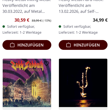
Veröffentlicht am
Veröffentlicht am
30.03.2022, auf Metal
13.02.2026, auf Self-
Blade Records. Blau
Released.
Verkaufspreis:
Regulärer Preis:
Reguläre
30,59 €
34,99 €
33,99 €
(-10%)
marmoriertes Doppel-
Orange/Schwarz
Sofort verfügbar,
Sofort verfügbar,
Vinyl im Gatefold-Cover
marmoriertes Doppel-
Lieferzeit: 1-2 Werktage
Lieferzeit: 1-2 Werktage
mit Poster,…
Vinyl im Gatefold-Cover
mit fettem,…
HINZUFÜGEN
HINZUFÜGEN