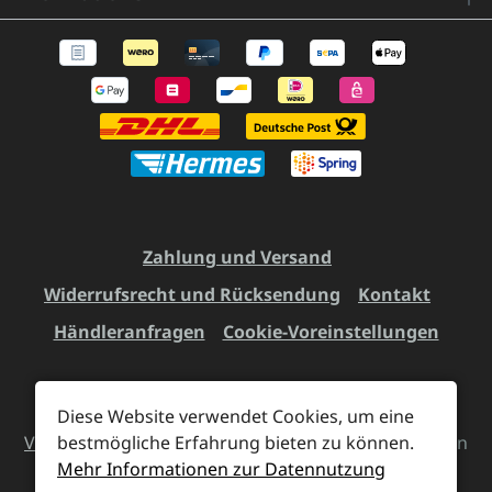
Zahlung und Versand
Widerrufsrecht und Rücksendung
Kontakt
Händleranfragen
Cookie-Voreinstellungen
Diese Website verwendet Cookies, um eine
Alle Preise inkl. gesetzl. Mehrwertsteuer zzgl.
bestmögliche Erfahrung bieten zu können.
Versandkosten
und ggf. Nachnahmegebühren, wenn
Mehr Informationen zur Datennutzung
nicht anders angegeben.