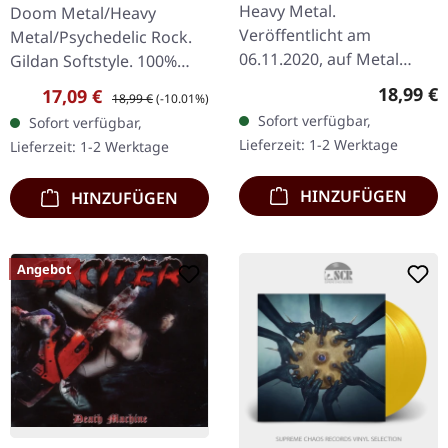
LP
Heavy Metal.
Doom Metal/Heavy
Veröffentlicht am
Metal/Psychedelic Rock.
06.11.2020, auf Metal
Gildan Softstyle. 100%
Blade Records.
Baumwolle. Druck auf
Reguläre
18,99 €
Verkaufspreis:
Regulärer Preis:
17,09 €
18,99 €
(-10.01%)
Grau/Schwarz
Vorderseite.
Sofort verfügbar,
Sofort verfügbar,
marmoriertes Vinyl,
Lieferzeit: 1-2 Werktage
Lieferzeit: 1-2 Werktage
limitiert auf 200
Exemplare. A1. Rendition
HINZUFÜGEN
HINZUFÜGEN
A2.…
Angebot