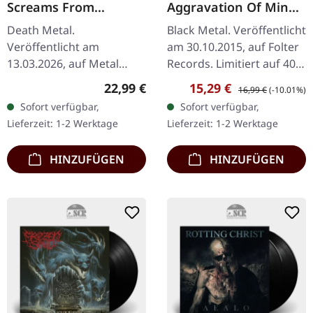
Screams From
Aggravation Of Mind
Beneath The Surface |
|
Death Metal.
Black Metal. Veröffentlicht
BLACK LP
Veröffentlicht am
am 30.10.2015, auf Folter
13.03.2026, auf Metal
Records. Limitiert auf 400
Blade Records. Schwarzes
Stück auf schwarzem
Regulärer Preis:
Verkaufspreis:
Regulärer Preis:
22,99 €
15,29 €
16,99 €
(-10.01%)
Vinyl im Standard-Cover
Vinyl.
Sofort verfügbar,
Sofort verfügbar,
mit Poster, Insert und
Lieferzeit: 1-2 Werktage
Lieferzeit: 1-2 Werktage
Download-Karte.…
HINZUFÜGEN
HINZUFÜGEN