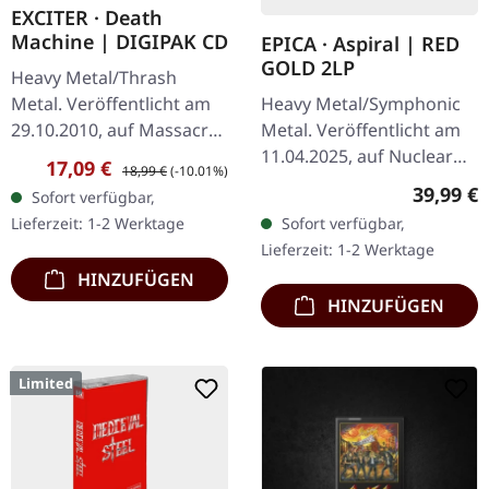
EXCITER · Death
Machine | DIGIPAK CD
EPICA · Aspiral | RED
GOLD 2LP
Heavy Metal/Thrash
Heavy Metal/Symphonic
Metal. Veröffentlicht am
Metal. Veröffentlicht am
29.10.2010, auf Massacre
11.04.2025, auf Nuclear
Records. CD im DigiPak.
Verkaufspreis:
Regulärer Preis:
17,09 €
18,99 €
(-10.01%)
Blast Records. Rot-
Exciter kehren mit "Death
Reguläre
39,99 €
Sofort verfügbar,
Goldenes Doppel-Vinyl im
Machine" zurück und
Sofort verfügbar,
Lieferzeit: 1-2 Werktage
Gatefold-Cover. Die…
liefern…
Lieferzeit: 1-2 Werktage
HINZUFÜGEN
HINZUFÜGEN
Limited