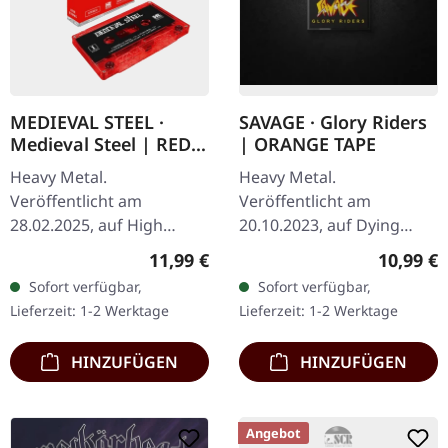
MEDIEVAL STEEL ·
SAVAGE · Glory Riders
Medieval Steel | RED
| ORANGE TAPE
TAPE
Heavy Metal.
Heavy Metal.
Veröffentlicht am
Veröffentlicht am
28.02.2025, auf High
20.10.2023, auf Dying
Roller Records.
Victims Productions.
Regulärer Preis:
Reguläre
11,99 €
10,99 €
Schraubenkassette, 2-
Musik-Kassette mit
Sofort verfügbar,
Sofort verfügbar,
Panel-Coverkarte,
Aufkleber, Button,
Lieferzeit: 1-2 Werktage
Lieferzeit: 1-2 Werktage
gemastert von Patrick W.
Download-Code. Die
Engel bei Temple…
bayerische…
HINZUFÜGEN
HINZUFÜGEN
Angebot