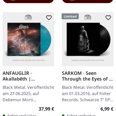
Limited
ANFAUGLIR ·
SARKOM · Seen
Akallabêth |
Through the Eyes of a
TRANSPARENT
Paedophile Priest |
Black Metal. Veröffentlicht
Black Metal. Veröffentlicht
BLUE/BLACK 2LP
BLACK 7" EP
am 27.06.2025, auf
am 01.03.2016, auf Folter
Debemur Morti
Records. Schwarze 7" EP.
Productions. Transparent
Limitiert auf 300
Regulärer Preis:
Regulär
37,99 €
6,99 €
Blau/Schwarz
Exemplare. Die
Sofort verfügbar,
Sofort verfügbar,