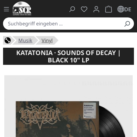
Du hast 0 Produkte auf
Warenkorb ent
DE
Musik
Vinyl
KATATONIA · SOUNDS OF DECAY |
BLACK 10" LP