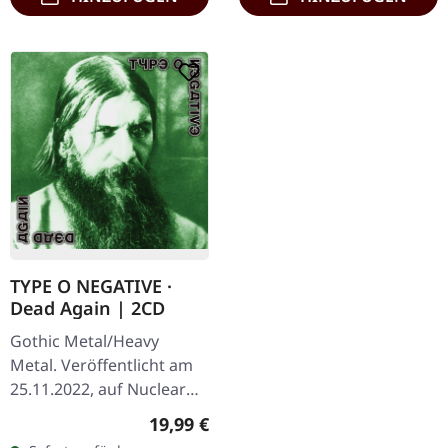
TYPE O NEGATIVE ·
Dead Again | 2CD
Gothic Metal/Heavy
Metal. Veröffentlicht am
25.11.2022, auf Nuclear
Blast Records. Limitierte
Regulärer Preis:
19,99 €
Doppel-CD im Jewelcase