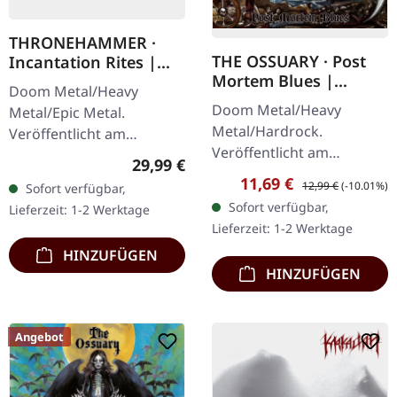
THRONEHAMMER ·
THE OSSUARY · Post
Incantation Rites |
Mortem Blues |
SPLATTER 2LP
Doom Metal/Heavy
DIGIPAK CD
Doom Metal/Heavy
Metal/Epic Metal.
Metal/Hardrock.
Veröffentlicht am
Veröffentlicht am
21.10.2022, auf Supreme
Regulärer Preis:
29,99 €
17.02.2017, auf Supreme
Chaos Records. SCR-
Verkaufspreis:
Regulärer Preis:
11,69 €
12,99 €
(-10.01%)
Sofort verfügbar,
Chaos Records. Limitierte
exklusives Transparent
Sofort verfügbar,
Lieferzeit: 1-2 Werktage
Erstauflage als Digipak.
Rot/Schwarz/Weiß…
Lieferzeit: 1-2 Werktage
Debüt-Album der…
HINZUFÜGEN
HINZUFÜGEN
Angebot