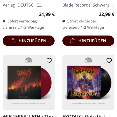
Verlag. DEUTSCHE
Blade Records. Schwarzes
AUFLAGE. Hardcover Buch
Vinyl im Standard-Cover
Regulärer Preis:
Reguläre
21,99 €
22,99 €
mit 300 Seiten in
mit Insert und Download-
Sofort verfügbar,
Sofort verfügbar,
Schwarzweiß. Format:
Karte. 180g-Vinyl. Was…
Lieferzeit: 1-2 Werktage
Lieferzeit: 1-2 Werktage
15cm x 23cm. Nach…
HINZUFÜGEN
HINZUFÜGEN
WINTERFYLLETH · The
EXODUS · Goliath |