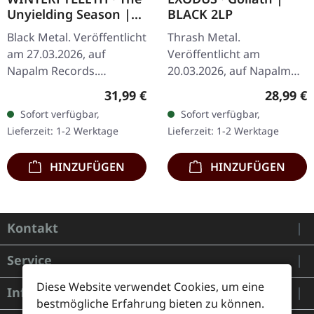
Unyielding Season |
BLACK 2LP
FUCHSIA 2LP
Black Metal. Veröffentlicht
Thrash Metal.
am 27.03.2026, auf
Veröffentlicht am
Napalm Records.
20.03.2026, auf Napalm
Fuchsiafarbenes Doppel-
Records. 180g schwarzes
Regulärer Preis:
Reguläre
31,99 €
28,99 €
Vinyl im Gatefold-Cover.
Doppel-Vinyl im Gatefold-
Sofort verfügbar,
Sofort verfügbar,
Winterfylleth gehören zu
Cover. Exodus melden sich
Lieferzeit: 1-2 Werktage
Lieferzeit: 1-2 Werktage
den…
mit voller Wucht…
HINZUFÜGEN
HINZUFÜGEN
Kontakt
Service
Diese Website verwendet Cookies, um eine
Informationen
bestmögliche Erfahrung bieten zu können.