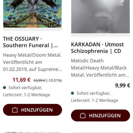
THE OSSUARY ·
KARKADAN · Utmost
Southern Funeral |
Schizophrenia | CD
DIGIPAK CD
Heavy Metal/Doom Metal.
Melodic Death
Veröffentlicht am
Metal/Heavy Metal/Black
01.02.2019, auf Supreme
Metal. Veröffentlicht am
Chaos Records.
Verkaufspreis:
Regulärer Preis:
11,69 €
12,99 €
(-10.01%)
08.03.2004, auf Supreme
Erstauflage als CD im
Regulär
9,99 €
Sofort verfügbar,
Chaos Records. CD im
DigiPak mit 12-seitigem
Sofort verfügbar,
Lieferzeit: 1-2 Werktage
Jewelcase mit 16-seitigem
Booklet. Geht es dir…
Lieferzeit: 1-2 Werktage
Booklet.…
HINZUFÜGEN
HINZUFÜGEN