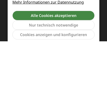
Mehr Informationen zur Datennutzung
Alle Cookies akzeptieren
Nur technisch notwendige
Werkzeu
Cookies anzeigen und konfigurieren
Zahlung und Versand
Widerrufsrecht und Rücksendung
Kontakt
Händleranfragen
Cookie-Voreinstellungen
Alle Preise inkl. gesetzl. Mehrwertsteuer zzgl.
Versandkosten
und ggf. Nachnahmegebühren, wenn
nicht anders angegeben.