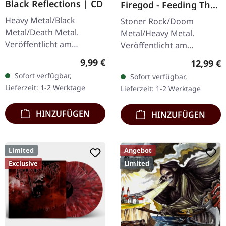
Black Reflections | CD
Firegod - Feeding The
Beast | CD
Heavy Metal/Black
Stoner Rock/Doom
Metal/Death Metal.
Metal/Heavy Metal.
Veröffentlicht am
Veröffentlicht am
19.01.2002, auf Supreme
11.05.2018, auf Supreme
Regulärer Preis:
9,99 €
Reguläre
12,99 €
Chaos Records. CD im
Chaos Records. CD im
Sofort verfügbar,
Sofort verfügbar,
Jewelcase. Neuauflage mit
Jewelcase mit 8-seitigem
Lieferzeit: 1-2 Werktage
Lieferzeit: 1-2 Werktage
neuem Artwork,…
Booklet. Das dritte
Album…
HINZUFÜGEN
HINZUFÜGEN
Limited
Angebot
Exclusive
Limited