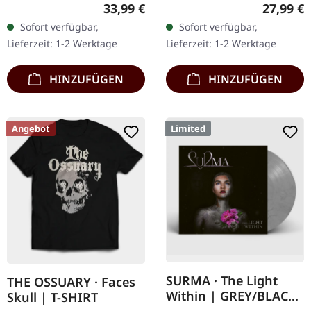
Blade Records.
Records. Schwarzes Vinyl
Regulärer Preis:
Reguläre
33,99 €
27,99 €
Jubiläumsedition zum
im Gatefold-Cover. Mann,
Sofort verfügbar,
Sofort verfügbar,
40jährigen auf
wo soll ich nur anfangen
Lieferzeit: 1-2 Werktage
Lieferzeit: 1-2 Werktage
hellgrauem Doppel-Vinyl
bei diesem…
mit Bonus im…
HINZUFÜGEN
HINZUFÜGEN
Angebot
Limited
SURMA · The Light
THE OSSUARY · Faces
Within | GREY/BLACK
Skull | T-SHIRT