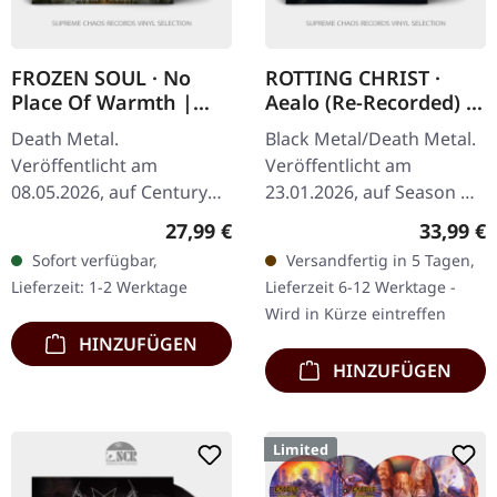
FROZEN SOUL · No
ROTTING CHRIST ·
Place Of Warmth |
Aealo (Re-Recorded) |
BLACK LP
BLACK 2LP
Death Metal.
Black Metal/Death Metal.
Veröffentlicht am
Veröffentlicht am
08.05.2026, auf Century
23.01.2026, auf Season Of
Media Records.
Mist. Schwarzes Doppel-
Regulärer Preis:
Reguläre
27,99 €
33,99 €
Schwarzes Vinyl im
Vinyl im Gatefold-Cover.
Sofort verfügbar,
Versandfertig in 5 Tagen,
Standard-Cover mit
Die Götter des
Lieferzeit: 1-2 Werktage
Lieferzeit 6-12 Werktage -
Matt/Glanz-Finish und
hellenischen…
Wird in Kürze eintreffen
Insert. 180g-Vinyl.…
HINZUFÜGEN
HINZUFÜGEN
Limited