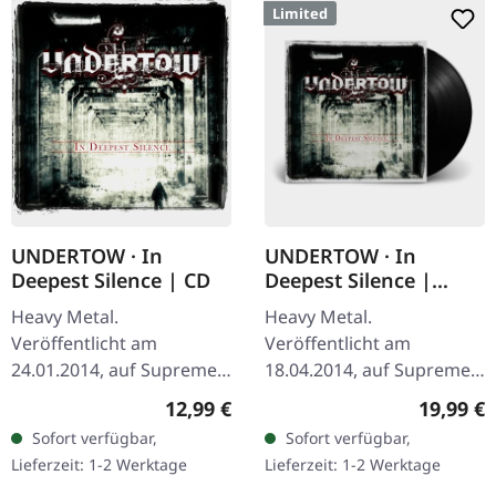
Limited
UNDERTOW · In
UNDERTOW · In
Deepest Silence | CD
Deepest Silence |
BLACK LP
Heavy Metal.
Heavy Metal.
Veröffentlicht am
Veröffentlicht am
24.01.2014, auf Supreme
18.04.2014, auf Supreme
Chaos Records. CD im
Chaos Records.
Regulärer Preis:
Reguläre
12,99 €
19,99 €
Jewelcase. Heavy wie
Schwarzes Vinyl im
Sofort verfügbar,
Sofort verfügbar,
Hölle und dennoch
Gatefold-Cover. Limitiert
Lieferzeit: 1-2 Werktage
Lieferzeit: 1-2 Werktage
abwechslungsreich. Das
auf 200 Exemplare. · 180g