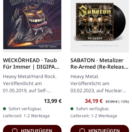
WECKÖRHEAD · Taub
SABATON · Metalizer
Für Immer | DIGIPAK
Re-Armed (Re-Release)
CD
| BLACK 2LP
Heavy Metal/Hard Rock.
Heavy Metal.
Veröffentlicht am
Veröffentlicht am
01.05.2019, auf Self-
03.02.2023, auf Nuclear
Released. CD im DigiPak
Blast Records. Schwarzes
Regulärer Preis:
Verkaufspreis:
Regulärer Preis:
13,99 €
34,19 €
37,99 €
(-10%)
mit Booklet. Was für eine
Doppel-Vinyl im Gatefold-
Sofort verfügbar,
Sofort verfügbar,
wilde Fahrt das ist!
Cover. Re-Release. Bevor
Lieferzeit: 1-2 Werktage
Lieferzeit: 1-2 Werktage
Weckörhad…
Sabaton zu den…
HINZUFÜGEN
HINZUFÜGEN