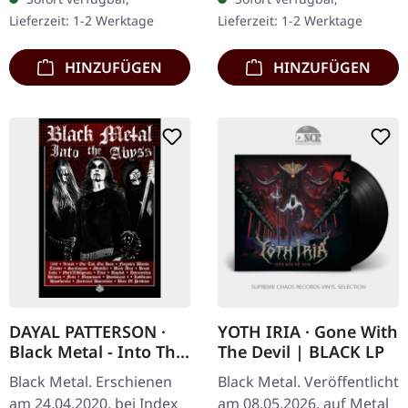
marmoriertes Doppel-
norwegische Black Metal-
Lieferzeit: 1-2 Werktage
Lieferzeit: 1-2 Werktage
Vinyl im Gatefold-Cover.…
Formation…
HINZUFÜGEN
HINZUFÜGEN
DAYAL PATTERSON ·
YOTH IRIA · Gone With
Black Metal - Into The
The Devil | BLACK LP
Abyss (German
Black Metal. Erschienen
Black Metal. Veröffentlicht
Edition) | BOOK
am 24.04.2020, bei Index
am 08.05.2026, auf Metal