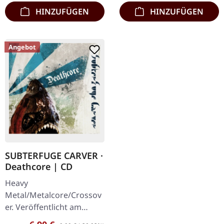
neue Album…
Vinyl…
HINZUFÜGEN
HINZUFÜGEN
Angebot
SUBTERFUGE CARVER ·
Deathcore | CD
Heavy
Metal/Metalcore/Crossov
er. Veröffentlicht am
08.02.2008, auf Supreme
Verkaufspreis:
Regulärer Preis: