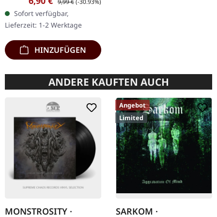
6,90 €
9,99 €
(-30.93%)
Chaos Records. CD im
Sofort verfügbar,
Jewelcase mit 12-seitigem
Lieferzeit: 1-2 Werktage
Booklet. Subterfuge
Carver…
HINZUFÜGEN
ANDERE KAUFTEN AUCH
Angebot
Limited
MONSTROSITY ·
SARKOM ·