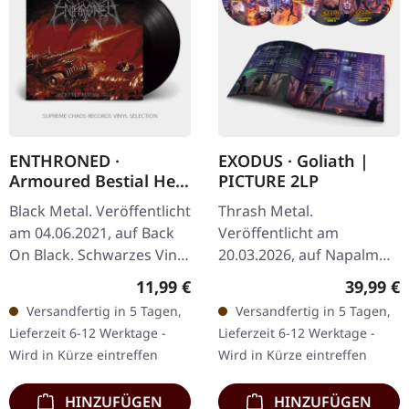
ENTHRONED ·
EXODUS · Goliath |
Armoured Bestial Hell
PICTURE 2LP
| BLACK
Black Metal. Veröffentlicht
Thrash Metal.
am 04.06.2021, auf Back
Veröffentlicht am
On Black. Schwarzes Vinyl
20.03.2026, auf Napalm
im Gatefold-Cover.
Records. Picture Doppel-
Regulärer Preis:
Reguläre
11,99 €
39,99 €
"Armoured Bestial Hell,"
Vinyl im Gatefold-Cover
Versandfertig in 5 Tagen,
Versandfertig in 5 Tagen,
das vierte Album von…
mit 12" Booklet und
Lieferzeit 6-12 Werktage -
Lieferzeit 6-12 Werktage -
Zertifikat. Limitiert auf…
Wird in Kürze eintreffen
Wird in Kürze eintreffen
HINZUFÜGEN
HINZUFÜGEN