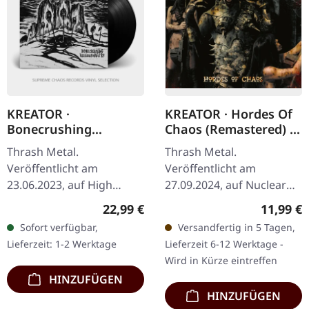
KREATOR ·
KREATOR · Hordes Of
Bonecrushing
Chaos (Remastered) |
Rehearsals '85 |
CD
Thrash Metal.
Thrash Metal.
BLACK LP
Veröffentlicht am
Veröffentlicht am
23.06.2023, auf High
27.09.2024, auf Nuclear
Roller Records. Schwarzes
Blast Records. CD im
Regulärer Preis:
Reguläre
22,99 €
11,99 €
Vinyl mit 4-seitigem Insert
Jewelcase. Als die
Sofort verfügbar,
Versandfertig in 5 Tagen,
und Poster. Vollständig
deutschen Thrash-
Lieferzeit: 1-2 Werktage
Lieferzeit 6-12 Werktage -
remastert von…
Legenden Kreator 2009
Wird in Kürze eintreffen
"Hordes of…
HINZUFÜGEN
HINZUFÜGEN