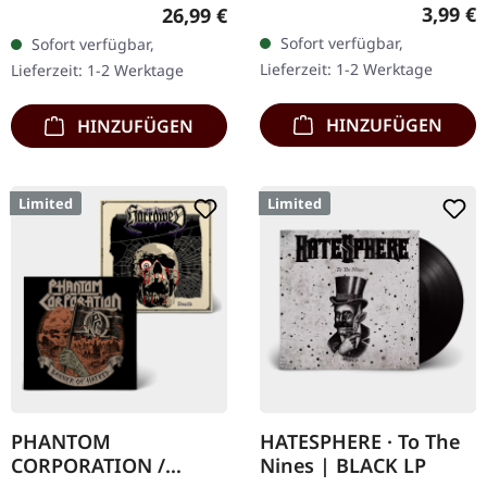
Chaos Records. CD im
12.12.2025, auf Supreme
Regulär
3,99 €
Regulärer Preis:
26,99 €
Jewelcase mit Booklet.
Chaos Records. Orange
Sofort verfügbar,
Sofort verfügbar,
Das dritte Album der
marmoriertes Vinyl mit
Lieferzeit: 1-2 Werktage
Lieferzeit: 1-2 Werktage
Rhine Area Thrasher
Insert. Limitiert auf 150…
bietet…
HINZUFÜGEN
HINZUFÜGEN
Limited
Limited
PHANTOM
HATESPHERE · To The
CORPORATION /
Nines | BLACK LP