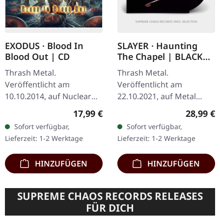
EXODUS · Blood In
SLAYER · Haunting
Blood Out | CD
The Chapel | BLACK
LP
Thrash Metal.
Thrash Metal.
Veröffentlicht am
Veröffentlicht am
10.10.2014, auf Nuclear
22.10.2021, auf Metal
Blast Records. CD im
Blade Records. Schwarzes
Regulärer Preis:
Reguläre
17,99 €
28,99 €
Jewelcase. Nach einer
Vinyl mit Poster.
Sofort verfügbar,
Sofort verfügbar,
zehnjährigen Pause
"Haunting the Chapel"
Lieferzeit: 1-2 Werktage
Lieferzeit: 1-2 Werktage
kehrten die…
von Slayer ist ein…
HINZUFÜGEN
HINZUFÜGEN
SUPREME CHAOS RECORDS RELEASES
FÜR DICH