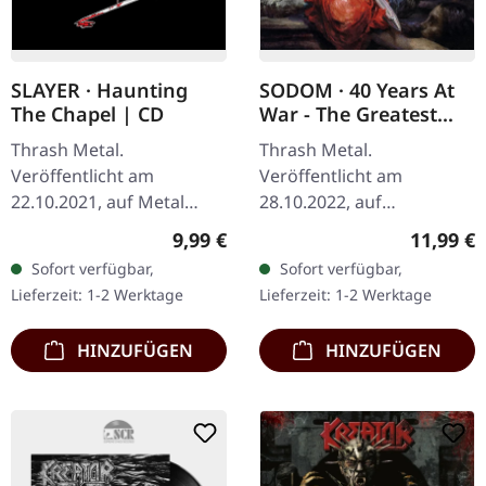
SLAYER · Haunting
SODOM · 40 Years At
The Chapel | CD
War - The Greatest
Hell Of Sodom |
Thrash Metal.
Thrash Metal.
DIGIPAK CD
Veröffentlicht am
Veröffentlicht am
22.10.2021, auf Metal
28.10.2022, auf
Blade Records. CD im
Steamhammer. CD im
Regulärer Preis:
Reguläre
9,99 €
11,99 €
Jewelcase. Slayers
Digipak. 40 Years At War -
Sofort verfügbar,
Sofort verfügbar,
Veröffentlichung von
The Greatest Hell Of
Lieferzeit: 1-2 Werktage
Lieferzeit: 1-2 Werktage
1984 'Haunting The
Sodom ist ein
Chapel' hallt…
eindrucksvoller…
HINZUFÜGEN
HINZUFÜGEN