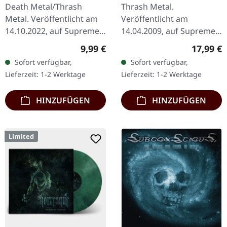
HARROWED · Split |
Death Metal/Thrash
Thrash Metal.
DIGIPAK CD
Metal. Veröffentlicht am
Veröffentlicht am
14.10.2022, auf Supreme
14.04.2009, auf Supreme
Chaos Records. Wende-
Chaos Records. Das neue,
Regulärer Preis:
Reguläre
9,99 €
17,99 €
DigiPak mit je einer Band
intensive und kraftvolle
Sofort verfügbar,
Sofort verfügbar,
auf einer Seite und 8-
Album der dänischen
Lieferzeit: 1-2 Werktage
Lieferzeit: 1-2 Werktage
seitigem…
Thrash Metal Könige ist…
HINZUFÜGEN
HINZUFÜGEN
Limited