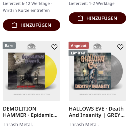
Lieferzeit 6-12 Werktage -
Lieferzeit: 1-2 Werktage
aus…
neueste Werk von…
Wird in Kürze eintreffen
HINZUFÜGEN
HINZUFÜGEN
Rare
Angebot
Limited
DEMOLITION
HALLOWS EVE · Death
HAMMER · Epidemic
And Insanity | GREY
Of Violence (Re-Issue
LP
Thrash Metal.
Thrash Metal.
2023) | TRANSPARENT