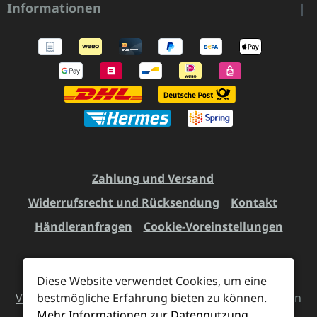
Informationen
Zahlung und Versand
Widerrufsrecht und Rücksendung
Kontakt
Händleranfragen
Cookie-Voreinstellungen
Diese Website verwendet Cookies, um eine
Alle Preise inkl. gesetzl. Mehrwertsteuer zzgl.
bestmögliche Erfahrung bieten zu können.
Versandkosten
und ggf. Nachnahmegebühren, wenn
Mehr Informationen zur Datennutzung
nicht anders angegeben.