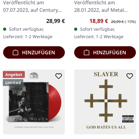
Veröffentlicht am
Veröffentlicht am
SUN YELLOW LP
07.07.2023, auf Century
28.01.2022, auf Metal
Media Records.
Blade Records. "Stones of
Regulärer Preis:
Verkaufspreis:
Regulärer Preis:
28,99 €
18,89 €
20,99 €
(-10%)
Transparent
Insanity" marmoriertes
Sofort verfügbar,
Sofort verfügbar,
sonnengelbes Vinyl.
Vinyl mit Insert, Poster,
Lieferzeit: 1-2 Werktage
Lieferzeit: 1-2 Werktage
Demolition Hammers
limitiert auf 300…
"Epidemic Of Violence"
HINZUFÜGEN
HINZUFÜGEN
gilt…
Angebot
Limited