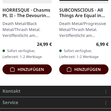
HORRESQUE · Chasms
SUBCONSCIOUS · All
Pt. II - The Devouring
Things Are Equal in
Exorbitance |
Death | CD
Death Metal/Black
Death Metal/Progressive
MARBLED LP
Metal/Thrash Metal.
Metal/Thrash Metal.
Veröffentlicht am
Veröffentlicht am
22.03.2024, auf Supreme
08.08.2008, auf Supreme
Regulärer Preis:
Regulär
24,99 €
6,99 €
Chaos Records. Exklusives
Chaos Records. CD im
Sofort verfügbar,
Sofort verfügbar,
'Malstrom
Jewelcase mit 8-seitigem
Lieferzeit: 1-2 Werktage
Lieferzeit: 1-2 Werktage
Clear/Grün/Schwarz
Booklet.…
marmoriertes'…
HINZUFÜGEN
HINZUFÜGEN
Kontakt
Service