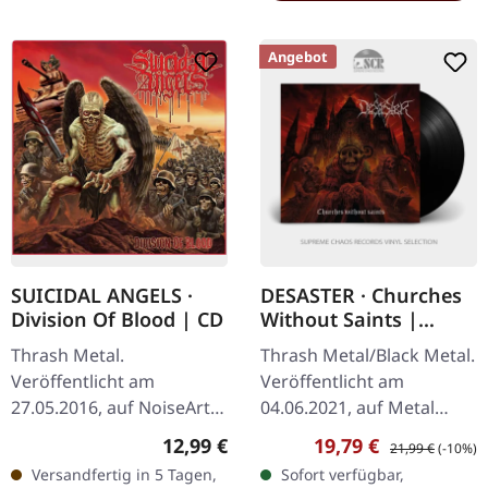
Angebot
SUICIDAL ANGELS ·
DESASTER · Churches
Division Of Blood | CD
Without Saints |
BLACK LP
Thrash Metal.
Thrash Metal/Black Metal.
Veröffentlicht am
Veröffentlicht am
27.05.2016, auf NoiseArt
04.06.2021, auf Metal
Records. CD im Jewelcase.
Blade Records. Schwarzes
Regulärer Preis:
Verkaufspreis:
Regulärer Preis:
12,99 €
19,79 €
21,99 €
(-10%)
"Division Of Blood" ist ein
Vinyl mit Poster und
Versandfertig in 5 Tagen,
Sofort verfügbar,
unerschrockener Angriff
Download-Code. Das