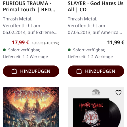
FURIOUS TRAUMA ·
SLAYER · God Hates Us
Primal Touch | RED
All | CD
LP+BLUE 7"
Thrash Metal.
Thrash Metal.
Veröffentlicht am
Veröffentlicht am
06.02.2014, auf Extreme
07.05.2013, auf American
Metal Vinyl. Limited
Recordings. CD im
Verkaufspreis:
Regulärer Preis:
Reguläre
17,99 €
11,99 €
19,99 €
(-10.01%)
edition on transparent
Jewelcase. Slayers
Sofort verfügbar,
Sofort verfügbar,
red vinyl with transparent
neuntes Studioalbum
Lieferzeit: 1-2 Werktage
Lieferzeit: 1-2 Werktage
blue bonus 7", 250…
"God Hates Us All" steht
als einer…
HINZUFÜGEN
HINZUFÜGEN