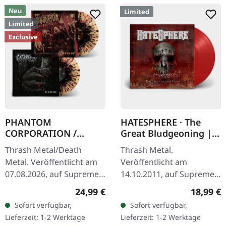
Neu
Limited
Limited
Exclusive
PHANTOM
HATESPHERE · The
CORPORATION /
Great Bludgeoning |
CATBREATH ·
TRANSPARENT RED LP
Thrash Metal/Death
Thrash Metal.
Commando / Die By
Metal. Veröffentlicht am
Veröffentlicht am
The Claw |
07.08.2026, auf Supreme
14.10.2011, auf Supreme
ORANGE/BLACK/RED
Chaos Records. Oranges
Chaos Records.
SPLATTER LP
Regulärer Preis:
Reguläre
24,99 €
18,99 €
Vinyl mit schwarzen und
Transparent rotes Vinyl
Sofort verfügbar,
Sofort verfügbar,
roten Splattern im
im Gatefold-Cover,
Lieferzeit: 1-2 Werktage
Lieferzeit: 1-2 Werktage
schweren…
nummeriert, limitiert auf