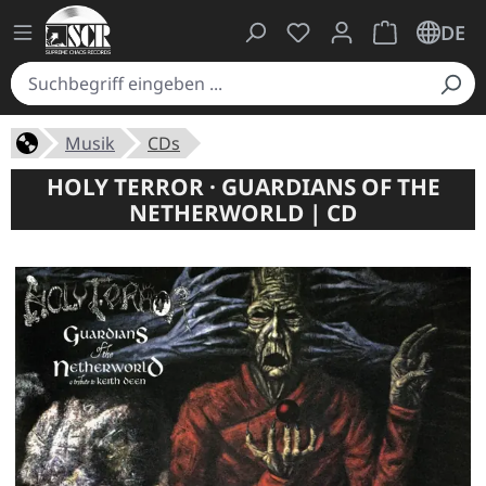
Du hast 0 Produkte auf
Warenkorb ent
DE
Musik
CDs
HOLY TERROR · GUARDIANS OF THE
NETHERWORLD | CD