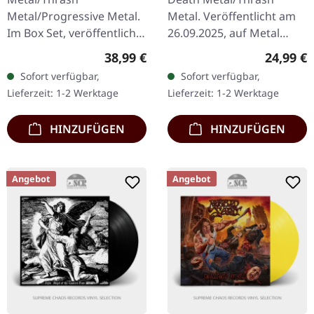
Metal/Progressive Metal.
Metal. Veröffentlicht am
Im Box Set, veröffentlicht
26.09.2025, auf Metal
am 29.07.2022, auf
Blade Records. "Crimson
Regulärer Preis:
Reguläre
38,99 €
24,99 €
Sanctuary Records.
Red" Rot/Schwarz
Sofort verfügbar,
Sofort verfügbar,
Spezielles 5CD+DVD Set,
marmoriertes Vinyl mit
Lieferzeit: 1-2 Werktage
Lieferzeit: 1-2 Werktage
Zusammenstellung der…
Insert und…
HINZUFÜGEN
HINZUFÜGEN
Angebot
Angebot