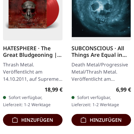
HATESPHERE · The
SUBCONSCIOUS · All
Great Bludgeoning |
Things Are Equal in
TRANSPARENT RED LP
Death | CD
Thrash Metal.
Death Metal/Progressive
Veröffentlicht am
Metal/Thrash Metal.
14.10.2011, auf Supreme
Veröffentlicht am
Chaos Records.
08.08.2008, auf Supreme
Regulärer Preis:
Regulär
18,99 €
6,99 €
Transparent rotes Vinyl
Chaos Records. CD im
Sofort verfügbar,
Sofort verfügbar,
im Gatefold-Cover,
Jewelcase mit 8-seitigem
Lieferzeit: 1-2 Werktage
Lieferzeit: 1-2 Werktage
nummeriert, limitiert auf
Booklet.…
400…
HINZUFÜGEN
HINZUFÜGEN