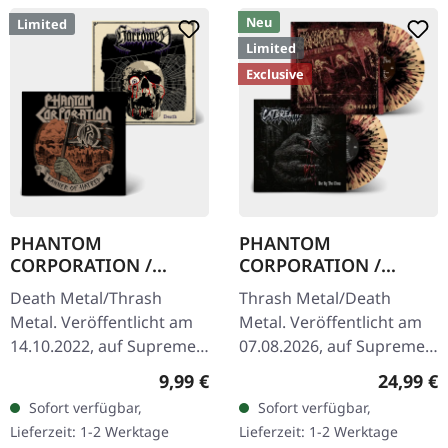
Neu
Limited
Limited
Exclusive
PHANTOM
PHANTOM
CORPORATION /
CORPORATION /
HARROWED · Split |
CATBREATH ·
Death Metal/Thrash
Thrash Metal/Death
DIGIPAK CD
Commando / Die By
Metal. Veröffentlicht am
Metal. Veröffentlicht am
The Claw |
14.10.2022, auf Supreme
07.08.2026, auf Supreme
ORANGE/BLACK/RED
Chaos Records. Wende-
Chaos Records. Oranges
SPLATTER LP
Regulärer Preis:
Reguläre
9,99 €
24,99 €
DigiPak mit je einer Band
Vinyl mit schwarzen und
Sofort verfügbar,
Sofort verfügbar,
auf einer Seite und 8-
roten Splattern im
Lieferzeit: 1-2 Werktage
Lieferzeit: 1-2 Werktage
seitigem…
schweren…