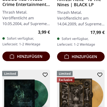
Crime Entertainment |
Nines | BLACK LP
CD
Thrash Metal.
Thrash Metal.
Veröffentlicht am
Veröffentlicht am
10.05.2004, auf Supreme
14.04.2009, auf Supreme
Chaos Records. CD im
Chaos Records. Das neue,
Regulärer Preis:
3,99 €
Reguläre
17,99 €
Jewelcase mit Booklet.
intensive und kraftvolle
Sofort verfügbar,
Sofort verfügbar,
Das dritte Album der
Album der dänischen
Lieferzeit: 1-2 Werktage
Lieferzeit: 1-2 Werktage
Rhine Area Thrasher
Thrash Metal Könige ist…
bietet…
HINZUFÜGEN
HINZUFÜGEN
Limited
Limited
Exclusive