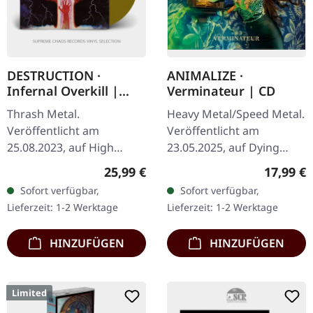
DESTRUCTION ·
ANIMALIZE ·
Infernal Overkill |
Verminateur | CD
GOLD LP
Thrash Metal.
Heavy Metal/Speed Metal.
Veröffentlicht am
Veröffentlicht am
25.08.2023, auf High
23.05.2025, auf Dying
Roller Records.
Victims Productions. CD
Regulärer Preis:
Reguläre
25,99 €
17,99 €
Neuauflage, goldenes
im Jewelcase, Sticker, Obi.
Sofort verfügbar,
Sofort verfügbar,
Vinyl, 425g schweres
8Die französischen
Lieferzeit: 1-2 Werktage
Lieferzeit: 1-2 Werktage
Cover mit Insert,
Heavy…
bedruckter…
HINZUFÜGEN
HINZUFÜGEN
Limited