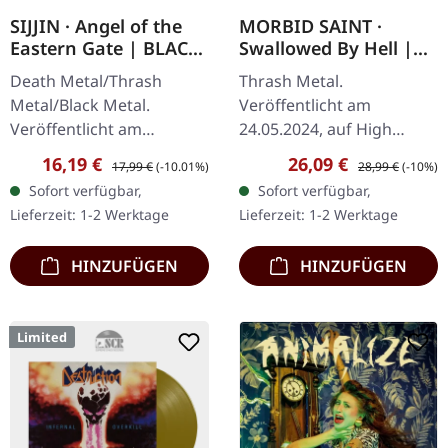
SIJJIN · Angel of the
MORBID SAINT ·
Eastern Gate | BLACK
Swallowed By Hell |
LP
YELLOW LP
Death Metal/Thrash
Thrash Metal.
Metal/Black Metal.
Veröffentlicht am
Veröffentlicht am
24.05.2024, auf High
09.03.2020, auf Sepulchral
Roller Records.
Verkaufspreis:
Regulärer Preis:
Verkaufspreis:
Regulärer Preis:
16,19 €
26,09 €
17,99 €
(-10.01%)
28,99 €
(-10%)
Voice Records. Schwarzes
Transparent-gelbes Vinyl
Sofort verfügbar,
Sofort verfügbar,
Vinyl. Das Album "Angel of
im Standard-Cover.
Lieferzeit: 1-2 Werktage
Lieferzeit: 1-2 Werktage
the Eastern…
Morbid Saint kehren mit
unbändiger…
HINZUFÜGEN
HINZUFÜGEN
Limited