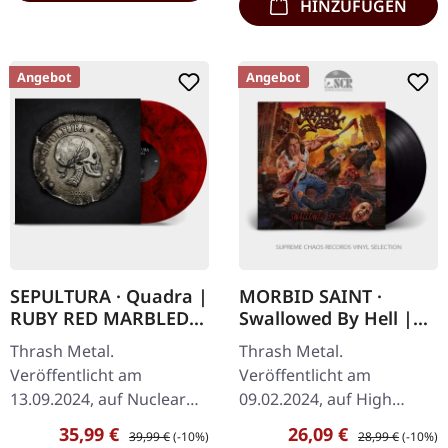
HINZUFÜGEN
Angebot
Angebot
SEPULTURA · Quadra |
MORBID SAINT ·
RUBY RED MARBLED
Swallowed By Hell |
2LP
BLACK LP
Thrash Metal.
Thrash Metal.
Veröffentlicht am
Veröffentlicht am
13.09.2024, auf Nuclear
09.02.2024, auf High
Blast Records. "Ruby Red
Roller Records. Schwarzes
Verkaufspreis:
Regulärer Preis:
Verkaufspreis:
Regulärer Preis:
35,99 €
26,09 €
39,99 €
(-10%)
28,99 €
(-10%)
Marbled" Doppel-Vinyl im
Vinyl. Die Underground-