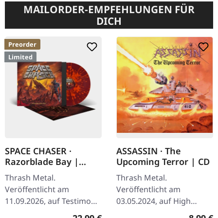
MAILORDER-EMPFEHLUNGEN FÜR
DICH
Preorder
Limited
SPACE CHASER ·
ASSASSIN · The
Razorblade Bay |
Upcoming Terror | CD
RED/ORANGE
Thrash Metal.
Thrash Metal.
SPLATTER LP
Veröffentlicht am
Veröffentlicht am
11.09.2026, auf Testimony
03.05.2024, auf High
Records. Oxblood-
Roller Records. Jewelcase
Regulärer Preis:
Regulär