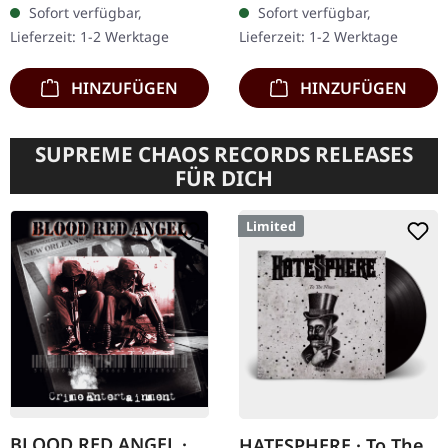
Sofort verfügbar,
Sofort verfügbar,
Gatefold-Cover. Manche
Thrash-Legenden Morbid
Lieferzeit: 1-2 Werktage
Lieferzeit: 1-2 Werktage
Alben markieren ein…
Saint kehren mit…
HINZUFÜGEN
HINZUFÜGEN
SUPREME CHAOS RECORDS RELEASES
FÜR DICH
Limited
BLOOD RED ANGEL ·
HATESPHERE · To The