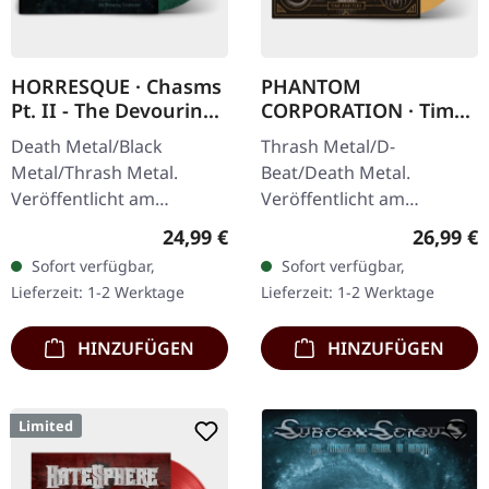
HORRESQUE · Chasms
PHANTOM
Pt. II - The Devouring
CORPORATION · Time
Exorbitance |
And Tide | ORANGE
Death Metal/Black
Thrash Metal/D-
MARBLED LP
MARBLED LP
Metal/Thrash Metal.
Beat/Death Metal.
Veröffentlicht am
Veröffentlicht am
22.03.2024, auf Supreme
12.12.2025, auf Supreme
Regulärer Preis:
Reguläre
24,99 €
26,99 €
Chaos Records. Exklusives
Chaos Records. Orange
Sofort verfügbar,
Sofort verfügbar,
'Malstrom
marmoriertes Vinyl mit
Lieferzeit: 1-2 Werktage
Lieferzeit: 1-2 Werktage
Clear/Grün/Schwarz
Insert. Limitiert auf 150…
marmoriertes'…
HINZUFÜGEN
HINZUFÜGEN
Limited