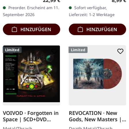
22,99 €
8,99 €
farbenes Vinyl mit
CD im Slipcase, Poster,
Preorder. Erscheint am 11.
Sofort verfügbar,
orangen Splattern im
Remaster mit Patrick W.
September 2026
Lieferzeit: 1-2 Werktage
Standard-Cover mit
Engel. „The Upcoming…
Insert.…
HINZUFÜGEN
HINZUFÜGEN
Limited
Limited
VOIVOD · Forgotten in
REVOCATION · New
Space | 5CD+DVD
Gods, New Masters |
BOXSET
CRIMSON RED LP
Metal/Thrash
Death Metal/Thrash