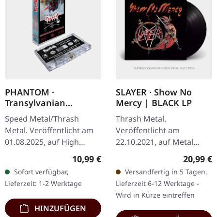
PHANTOM ·
SLAYER · Show No
Transylvanian
Mercy | BLACK LP
Nightmare | CLEAR
Speed Metal/Thrash
Thrash Metal.
TAPE
Metal. Veröffentlicht am
Veröffentlicht am
01.08.2025, auf High
22.10.2021, auf Metal
Roller Records.
Blade Records. Schwarzes
Regulärer Preis:
Reguläre
10,99 €
20,99 €
Transparente Musik-
Vinyl mit Insert und
Sofort verfügbar,
Versandfertig in 5 Tagen,
Kassette. Limitiert auf 100
Poster. Als Slayer 1983
Lieferzeit: 1-2 Werktage
Lieferzeit 6-12 Werktage -
Exemplare. Die…
"Show No Mercy" auf
Wird in Kürze eintreffen
die…
HINZUFÜGEN