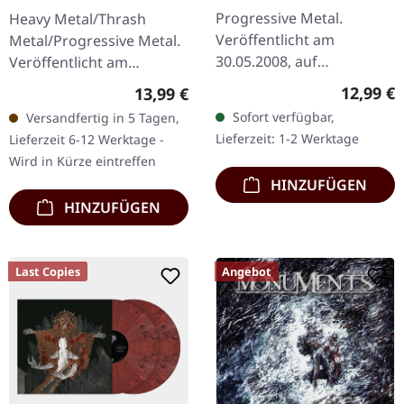
DIGIPAK CD
Progressive Metal.
Heavy Metal/Thrash
Veröffentlicht am
Metal/Progressive Metal.
30.05.2008, auf
Veröffentlicht am
Roadrunner. 1 Coil 2 Heir
26.04.2019, auf Noise. CD
Reguläre
12,99 €
Regulärer Preis:
13,99 €
apparent 3 The Lotus
im Digipak,
Sofort verfügbar,
Versandfertig in 5 Tagen,
Eater 4 Burden 5
Wiederveröffentlichung,
Lieferzeit: 1-2 Werktage
Lieferzeit 6-12 Werktage -
Porcelain Heart 6 Hessian
remastered. Mann, was
Wird in Kürze eintreffen
peel 7…
für…
HINZUFÜGEN
HINZUFÜGEN
Last Copies
Angebot