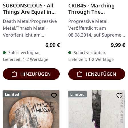
SUBCONSCIOUS · All
CRIB45 · Marching
Things Are Equal in
Through The
Death | CD
Borderlines | DIGIPAK
Death Metal/Progressive
Progressive Metal.
CD
Metal/Thrash Metal.
Veröffentlicht am
Veröffentlicht am
08.08.2014, auf Supreme
08.08.2008, auf Supreme
Chaos Records. Limitierte
Regulärer Preis:
Regulär
6,99 €
9,99 €
Chaos Records. CD im
CD im DigiPak. CRIB45 aus
Sofort verfügbar,
Sofort verfügbar,
Jewelcase mit 8-seitigem
Finnland sind ein kleiner
Lieferzeit: 1-2 Werktage
Lieferzeit: 1-2 Werktage
Booklet.…
Geheimtipp…
HINZUFÜGEN
HINZUFÜGEN
Limited
Limited