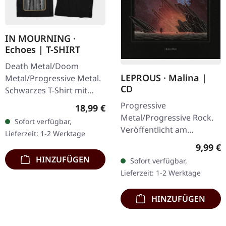
IN MOURNING ·
Echoes | T-SHIRT
Death Metal/Doom
LEPROUS · Malina |
Metal/Progressive Metal.
CD
Schwarzes T-Shirt mit
exklusivem Design.
Progressive
Regulärer Preis:
18,99 €
Vorderseite und
Metal/Progressive Rock.
Sofort verfügbar,
Rückseite bedruckt. Fruit
Veröffentlicht am
Lieferzeit: 1-2 Werktage
Of The Loom
25.08.2017, auf Inside Out
Regulär
9,99 €
Valueweight…
Music. CD im Jewelcase
HINZUFÜGEN
Sofort verfügbar,
mit 16-seitigem Booklet.
Lieferzeit: 1-2 Werktage
Leprous liefern mit…
HINZUFÜGEN