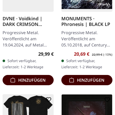
DVNE · Voidkind |
MONUMENTS ·
DARK CRIMSON
Phronesis | BLACK LP
MARBLED 2LP
Progressive Metal.
Progressive Metal.
Veröffentlicht am
Veröffentlicht am
19.04.2024, auf Metal
05.10.2018, auf Century
Blade Records. "Dark
Media Records.
Regulärer Preis:
Verkaufspreis:
Regulärer Preis:
29,99 €
20,69 €
22,99 €
(-10%)
Crimson Red Marbled"
Schwarzes Vinyl im
Sofort verfügbar,
Sofort verfügbar,
Doppel-Vinyl. Das
Klappcover plus CD.
Lieferzeit: 1-2 Werktage
Lieferzeit: 1-2 Werktage
schottische Progressive
Monuments liefert mit
Metal…
"Phronesis"…
HINZUFÜGEN
HINZUFÜGEN