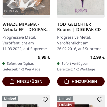
V/HAZE MIASMA ·
TODTGELICHTER ·
Nebula EP | DIGIPAK
Rooms | DIGIPAK CD
CD
Progressive Metal.
Progressive Metal.
Veröffentlicht am
Veröffentlicht am
11.03.2022, auf Supreme
26.02.2016, auf Supreme
Chaos Records. Limitierte
Chaos Records. Limitierte
Regulärer Preis:
Reguläre
9,99 €
12,99 €
DigiPak-Auflage von nur
CD im DigiPak.
Sofort verfügbar,
Sofort verfügbar,
300 handnummerierten
Hinreißender Avantgarde
Lieferzeit: 1-2 Werktage
Lieferzeit: 1-2 Werktage
Exemplaren!…
Black Metal mit…
HINZUFÜGEN
HINZUFÜGEN
Limited
Limited
Exclusive