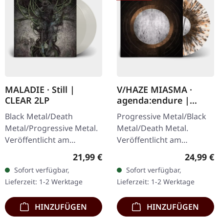
MALADIE · Still |
V/HAZE MIASMA ·
CLEAR 2LP
agenda:endure |
SPLATTER LP
Black Metal/Death
Progressive Metal/Black
Metal/Progressive Metal.
Metal/Death Metal.
Veröffentlicht am
Veröffentlicht am
10.04.2015, auf Supreme
08.12.2023, auf Supreme
Regulärer Preis:
Reguläre
21,99 €
24,99 €
Chaos Records.
Chaos Records. SCR
Sofort verfügbar,
Sofort verfügbar,
Transparentes Doppel-
Exklusives Ultra
Lieferzeit: 1-2 Werktage
Lieferzeit: 1-2 Werktage
Vinyl im schweren…
Clear/Silber/Gold/Schwar
z…
HINZUFÜGEN
HINZUFÜGEN