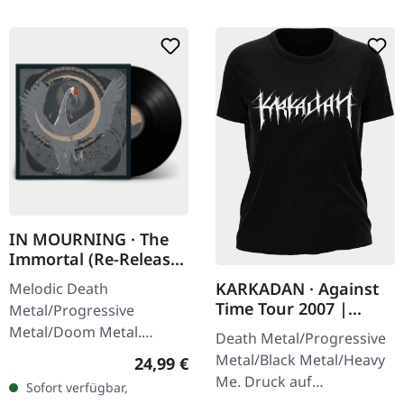
IN MOURNING · The
Immortal (Re-Release)
| BLACK LP
KARKADAN · Against
Melodic Death
Time Tour 2007 |
Metal/Progressive
GIRLIE
Metal/Doom Metal.
Death Metal/Progressive
Veröffentlicht am
Metal/Black Metal/Heavy
Regulärer Preis:
24,99 €
27.03.2026, auf Supreme
Me. Druck auf
Sofort verfügbar,
Chaos Records.
Vorderseite und