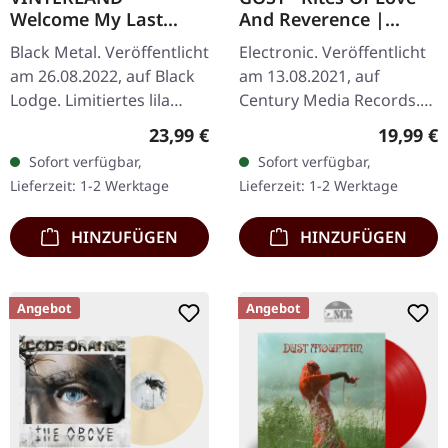
Welcome My Last
And Reverence |
Chapter | PURPLE LP
ORANGE LP+CD
Black Metal. Veröffentlicht
Electronic. Veröffentlicht
am 26.08.2022, auf Black
am 13.08.2021, auf
Lodge. Limitiertes lila
Century Media Records.
Vinyl. Vinterland kehren
Schwarzes Vinyl im
Regulärer Preis:
Reguläre
23,99 €
19,99 €
mit einem eindringlichen
Gatefold-Cover mit Album
Sofort verfügbar,
Sofort verfügbar,
Meisterwerk zurück,…
auf CD. GOST liefert mit
Lieferzeit: 1-2 Werktage
Lieferzeit: 1-2 Werktage
"Rites Of…
HINZUFÜGEN
HINZUFÜGEN
Angebot
Angebot