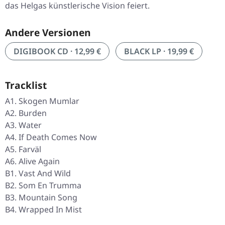
das Helgas künstlerische Vision feiert.
Andere Versionen
DIGIBOOK CD · 12,99 €
BLACK LP · 19,99 €
Tracklist
A1. Skogen Mumlar
A2. Burden
A3. Water
A4. If Death Comes Now
A5. Farväl
A6. Alive Again
B1. Vast And Wild
B2. Som En Trumma
B3. Mountain Song
B4. Wrapped In Mist