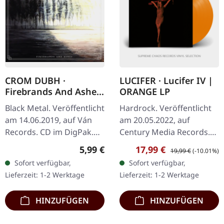
CROM DUBH ·
LUCIFER · Lucifer IV |
Firebrands And Ashes
ORANGE LP
| DIGIPAK CD
Black Metal. Veröffentlicht
Hardrock. Veröffentlicht
am 14.06.2019, auf Ván
am 20.05.2022, auf
Records. CD im DigPak.
Century Media Records.
Limitiert auf 300
Transparent orangenes
Regulärer Preis:
Verkaufspreis:
Regulärer Preis:
5,99 €
17,99 €
19,99 €
(-10.01%)
Exemplare. Crom Dubh
Vinyl im Gatefold-Cover.
Sofort verfügbar,
Sofort verfügbar,
entfesselt mit „Firebrands
Lucifer kehren mit ihrem
Lieferzeit: 1-2 Werktage
Lieferzeit: 1-2 Werktage
and…
vierten…
HINZUFÜGEN
HINZUFÜGEN