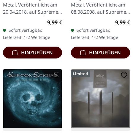
Metal. Veröffentlicht am
Metal. Veröffentlicht am
20.04.2018, auf Supreme
08.08.2008, auf Supreme
Chaos Records. Limitierte
Chaos Records. Limitierte
Regulärer Preis:
Regulär
9,99 €
9,99 €
Erstauflage als CD im
CD-Version im DigiPak mit
Sofort verfügbar,
Sofort verfügbar,
DigiPak. Schnall Dich an,…
12-seitgem Booklet.…
Lieferzeit: 1-2 Werktage
Lieferzeit: 1-2 Werktage
HINZUFÜGEN
HINZUFÜGEN
Limited