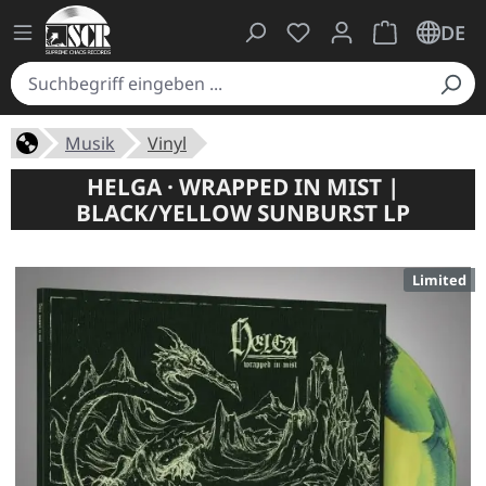
Du hast 0 Produkte auf
Warenkorb ent
DE
Musik
Vinyl
HELGA · WRAPPED IN MIST |
BLACK/YELLOW SUNBURST LP
Limited