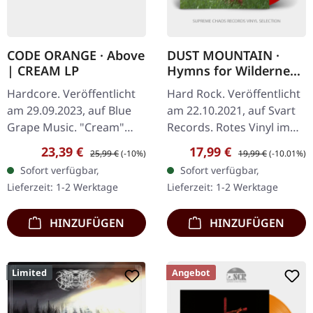
CODE ORANGE · Above
DUST MOUNTAIN ·
| CREAM LP
Hymns for Wilderness
| RED LP
Hardcore. Veröffentlicht
Hard Rock. Veröffentlicht
am 29.09.2023, auf Blue
am 22.10.2021, auf Svart
Grape Music. "Cream"
Records. Rotes Vinyl im
Vinyl. Die neueste
Gatefold-Cover. Das
Verkaufspreis:
Regulärer Preis:
Verkaufspreis:
Regulärer Preis:
23,39 €
17,99 €
25,99 €
(-10%)
19,99 €
(-10.01%)
Veröffentlichung von
Debütalbum von Dust
Sofort verfügbar,
Sofort verfügbar,
Code Orange, "The
Mountain, "Hymns For
Lieferzeit: 1-2 Werktage
Lieferzeit: 1-2 Werktage
Above", ist eine…
Wilderness",…
HINZUFÜGEN
HINZUFÜGEN
Limited
Angebot