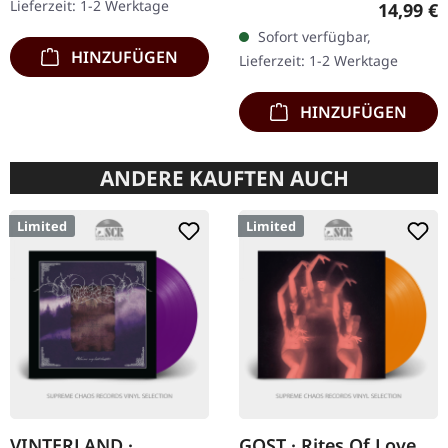
Lieferzeit: 1-2 Werktage
Reguläre
14,99 €
Schwarzes Vinyl mit
Rückseite. Front Logo,
Sofort verfügbar,
Insert. Zweite Auflage…
Rückseite: Tourdaten.
HINZUFÜGEN
Lieferzeit: 1-2 Werktage
100% Baumwolle
HINZUFÜGEN
ANDERE KAUFTEN AUCH
Limited
Limited
VINTERLAND ·
GOST · Rites Of Love