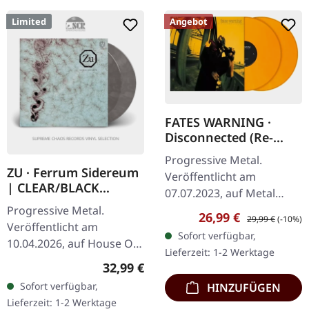
Limited
Angebot
FATES WARNING ·
Disconnected (Re-
Issue 2023) |
Progressive Metal.
ORANGE/WHITE
ZU · Ferrum Sidereum
Veröffentlicht am
MARBLED DOUBLE 2LP
| CLEAR/BLACK
07.07.2023, auf Metal
MARBLED 2LP
Blade Records. Orange-
Progressive Metal.
Verkaufspreis:
Regulärer Preis:
26,99 €
29,99 €
(-10%)
weiß marmoriertes
Veröffentlicht am
Sofort verfügbar,
Doppel-Vinyl im Gatefold-
10.04.2026, auf House Of
Lieferzeit: 1-2 Werktage
Cover. "Disconnected"
Mythology.
Regulärer Preis:
32,99 €
von…
Clear/schwarzes
Sofort verfügbar,
HINZUFÜGEN
marmoriertes Vinyl im
Lieferzeit: 1-2 Werktage