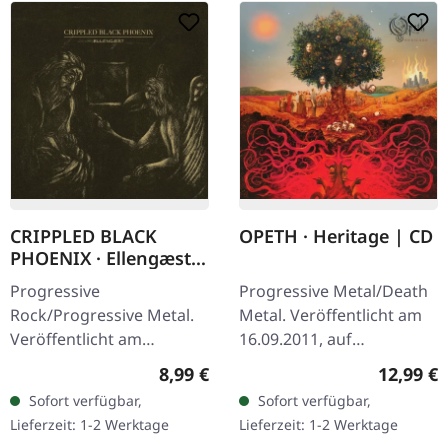
CRIPPLED BLACK
OPETH · Heritage | CD
PHOENIX · Ellengæst |
DIGIPAK CD
Progressive
Progressive Metal/Death
Rock/Progressive Metal.
Metal. Veröffentlicht am
Veröffentlicht am
16.09.2011, auf
09.10.2020, auf Season Of
Roadrunner Records. CD
Regulärer Preis:
Reguläre
8,99 €
12,99 €
Mist. CD im DigiPak mit
im Jewelcase. "Heritage"
Sofort verfügbar,
Sofort verfügbar,
20-seitigem Booklet.
markiert einen
Lieferzeit: 1-2 Werktage
Lieferzeit: 1-2 Werktage
"Ellengæst," das
entscheidenden…