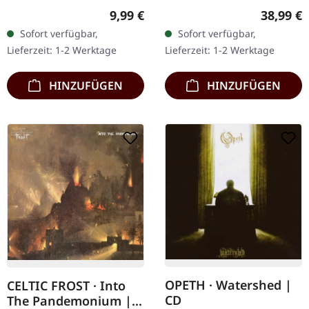
Blade Records. The City In
Music. Gelbes 180g Vinyl
Regulärer Preis:
Reguläre
9,99 €
38,99 €
The Sea 7:32 Dead Serious
im Gatefold Cover.
Sofort verfügbar,
Sofort verfügbar,
& Highly Professional 1:27
Limitiert auf 300
Lieferzeit: 1-2 Werktage
Lieferzeit: 1-2 Werktage
Austerity…
Exemplare. Hier begann…
HINZUFÜGEN
HINZUFÜGEN
OPETH · Watershed |
CELTIC FROST · Into
CD
The Pandemonium |