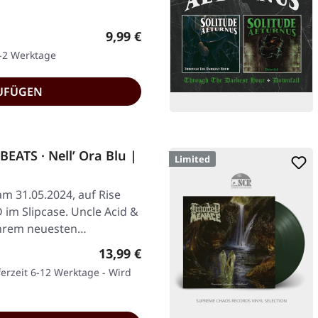
Regulärer Preis:
9,99 €
1-2 Werktage
UFÜGEN
ATS · Nell’ Ora Blu |
Limited
am 31.05.2024, auf Rise
 im Slipcase. Uncle Acid &
ihrem neuesten…
Regulärer Preis:
13,99 €
ferzeit 6-12 Werktage - Wird