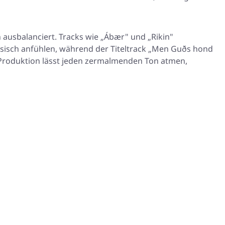
 ausbalanciert. Tracks wie
„Ábær"
und
„Rikin"
ssisch anfühlen, während der Titeltrack
„Men Guðs hond
e Produktion lässt jeden zermalmenden Ton atmen,