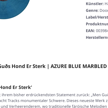
Künstler:
H
Genre:
Doo
Label/Herst
Produktn
EAN:
00398
Herstelle
uðs Hond Er Sterk | AZURE BLUE MARBLED
ond Er Sterk'
 ihrem bisher erdrückendsten Statement zurück:
„Men Guð
ch acht Tracks monumentaler Schwere. Dieses neueste Werk 
d Verheerenderem, wo traditionelle färöische Melodien si