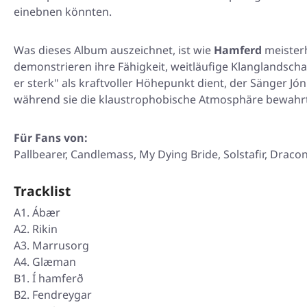
einebnen könnten.
Was dieses Album auszeichnet, ist wie
Hamferd
meisterh
demonstrieren ihre Fähigkeit, weitläufige Klanglandscha
er sterk"
als kraftvoller Höhepunkt dient, der Sänger J
während sie die klaustrophobische Atmosphäre bewahrt
Für Fans von:
Pallbearer, Candlemass, My Dying Bride, Solstafir, Draco
Tracklist
A1. Ábær
A2. Rikin
A3. Marrusorg
A4. Glæman
B1. Í hamferð
B2. Fendreygar