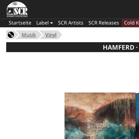
Startseite
Label
SCR Artists
SCR Releases
Cold K
Musik
Vinyl
HAMFERD ·