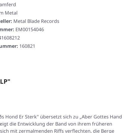
amferd
m Metal
eller:
Metal Blade Records
ummer:
EM00154046
41608212
rnummer:
160821
 LP"
s Hond Er Sterk"
übersetzt sich zu „Aber Gottes Hand
zeigt die Entwicklung der Band von ihrem früheren
ch mit zermalmenden Riffs verflechten, die Berge