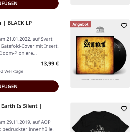
UFÜGEN
 | BLACK LP
Angebot
am 21.01.2022, auf Svart
Gatefold-Cover mit Insert.
l-Doom-Pioniere…
Regulärer Preis:
13,99 €
1-2 Werktage
UFÜGEN
arth Is Silent |
am 29.11.2019, auf AOP
t bedruckter Innenhülle.