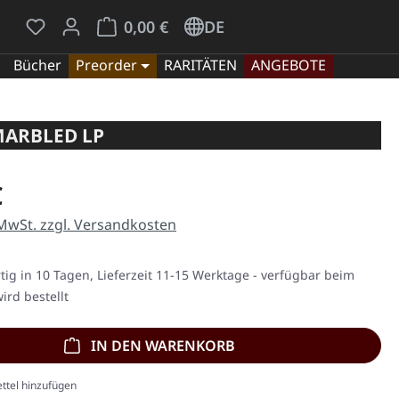
Du hast 0 Produkte auf dem Merkzettel
Warenkorb enthält 0 Positionen. Der Gesamt
0,00 €
DE
Bücher
Preorder
RARITÄTEN
ANGEBOTE
MARBLED LP
eis:
€
 MwSt. zzgl. Versandkosten
ig in 10 Tagen, Lieferzeit 11-15 Werktage - verfügbar beim
ird bestellt
IN DEN WARENKORB
ttel hinzufügen