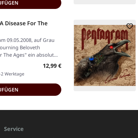
UFÜGEN
 Disease For The
am 09.05.2008, auf Grau
Mourning Beloveth
or The Ages" ein absolut…
Regulärer Preis:
12,99 €
1-2 Werktage
UFÜGEN
Service