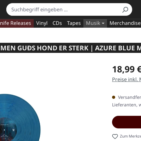
nife Releases
Vinyl
CDs
Tapes
Musik
Merchandise
 MEN GUÐS HOND ER STERK | AZURE BLUE 
Regulärer Pr
18,99 
Preise inkl.
Versandfert
Lieferanten, w
Zum Merkze