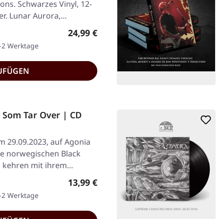
ons. Schwarzes Vinyl, 12-
ter. Lunar Aurora,…
Regulärer Preis:
24,99 €
1-2 Werktage
UFÜGEN
 Som Tar Over | CD
am 29.09.2023, auf Agonia
ie norwegischen Black
e kehren mit ihrem…
Regulärer Preis:
13,99 €
1-2 Werktage