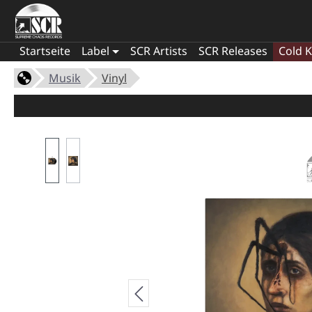
Startseite
Label
SCR Artists
SCR Releases
Cold K
Musik
Vinyl