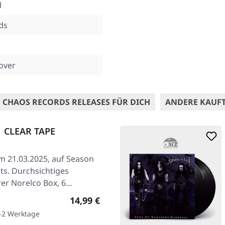
l
ds
over
 CHAOS RECORDS RELEASES FÜR DICH
ANDERE KAUF
| CLEAR TAPE
am 21.03.2025, auf Season
ts. Durchsichtiges
er Norelco Box, 6…
Regulärer Preis:
14,99 €
1-2 Werktage