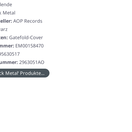
llende
k Metal
eller:
AOP Records
arz
ten:
Gatefold-Cover
ummer:
EM00158470
95630517
rnummer:
2963051AO
ck Metal‘ Produkte...