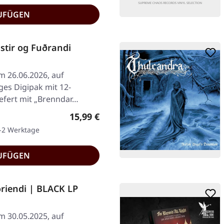
UFÜGEN
tir og Fuðrandi
am 26.06.2026, auf
iges Digipak mit 12-
iefert mit „Brenndar…
Regulärer Preis:
15,99 €
1-2 Werktage
UFÜGEN
iendi | BLACK LP
am 30.05.2025, auf