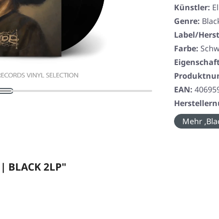
Künstler:
E
Genre:
Blac
Label/Herst
Farbe:
Schw
Eigenschaf
Produktn
EAN:
40695
Herstelle
Mehr ‚Bla
 | BLACK 2LP"