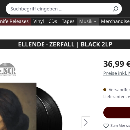
nife Releases
Vinyl
CDs
Tapes
Musik
Merchandise
ELLENDE · ZERFALL | BLACK 2LP
Regulärer Pr
36,99 
Preise inkl.
Versandfert
Lieferanten, w
Zum Merkze