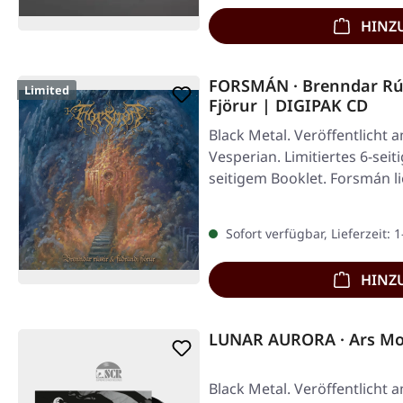
HINZ
FORSMÁN · Brenndar Rús
Limited
Fjörur | DIGIPAK CD
Black Metal. Veröffentlicht 
Vesperian. Limitiertes 6-seit
seitigem Booklet. Forsmán l
Sofort verfügbar, Lieferzeit: 
HINZ
LUNAR AURORA · Ars Mor
Black Metal. Veröffentlicht 