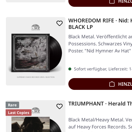
HINZ
WHOREDOM RIFE · Nid: 
BLACK LP
Black Metal. Veröffentlicht 
Possessions. Schwarzes Viny
Poster. "Nid Hymner Av Hat" 
Sofort verfügbar, Lieferzeit: 
HINZ
TRIUMPHANT · Herald T
Rare
Last Copies
Black Metal/Heavy Metal. Ver
auf Heavy Forces Records. Sc