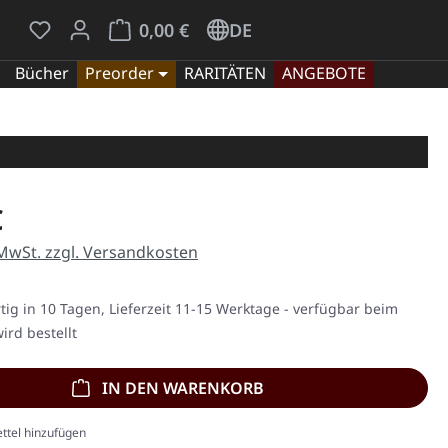
Du hast 0 Produkte auf dem Merkzettel
Warenkorb enthält 0 Positionen. Der Gesamt
0,00 €
DE
Bücher
Preorder
RARITÄTEN
ANGEBOTE
eis:
€
 MwSt. zzgl. Versandkosten
ig in 10 Tagen, Lieferzeit 11-15 Werktage - verfügbar beim
ird bestellt
IN DEN WARENKORB
ttel hinzufügen