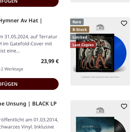
UFÜGEN
Hymner Av Hat |
Rare
B-Stock
am 31.05.2024, auf Terratur
Limited
l im Gatefold-Cover mit
Last Copies
ist eine…
Regulärer Preis:
23,99 €
1-2 Werktage
UFÜGEN
he Unsung | BLACK LP
öffentlicht am 01.03.2014,
hwarzes Vinyl. Inklusive