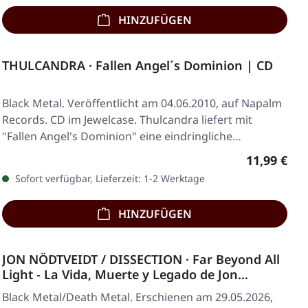
HINZUFÜGEN
THULCANDRA · Fallen Angel´s Dominion | CD
Black Metal. Veröffentlicht am 04.06.2010, auf Napalm
Records. CD im Jewelcase. Thulcandra liefert mit
"Fallen Angel's Dominion" eine eindringliche…
Regulärer 
11,99 €
Sofort verfügbar, Lieferzeit: 1-2 Werktage
HINZUFÜGEN
JON NÖDTVEIDT / DISSECTION · Far Beyond All
Light - La Vida, Muerte y Legado de Jon
Nödtveidt y Dissection (Spanish) | HARDCOVER
Black Metal/Death Metal. Erschienen am 29.05.2026,
BOOK