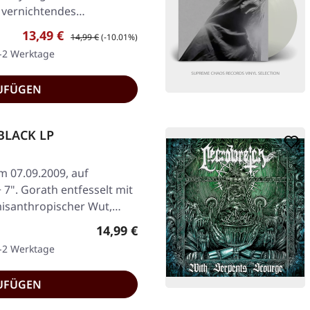
n vernichtendes…
Verkaufspreis:
Regulärer Preis:
13,49 €
14,99 €
(-10.01%)
1-2 Werktage
UFÜGEN
BLACK LP
am 07.09.2009, auf
 7". Gorath entfesselt mit
misanthropischer Wut,…
Regulärer Preis:
14,99 €
1-2 Werktage
UFÜGEN