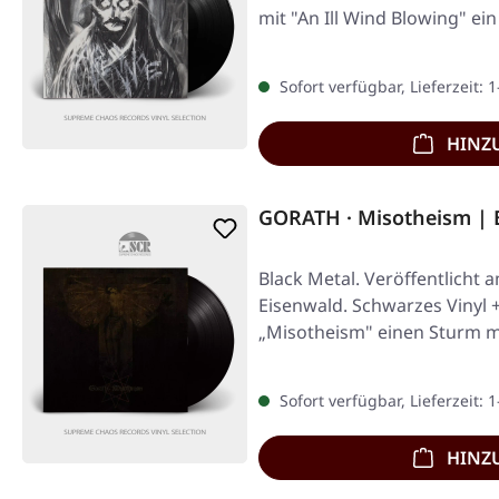
mit "An Ill Wind Blowing" ei
Sofort verfügbar, Lieferzeit: 
HINZ
GORATH · Misotheism | 
Black Metal. Veröffentlicht 
Eisenwald. Schwarzes Vinyl +
„Misotheism" einen Sturm 
Sofort verfügbar, Lieferzeit: 
HINZ