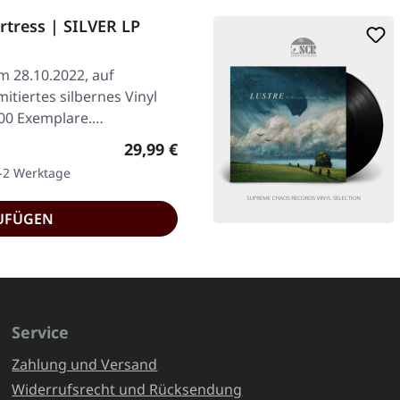
tress | SILVER LP
am 28.10.2022, auf
mitiertes silbernes Vinyl
1000 Exemplare.…
Regulärer Preis:
29,99 €
1-2 Werktage
UFÜGEN
Service
Zahlung und Versand
Widerrufsrecht und Rücksendung