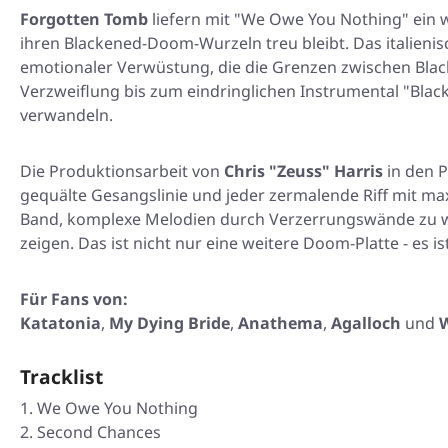
Forgotten Tomb
liefern mit
"We Owe You Nothing"
ein w
ihren Blackened-Doom-Wurzeln treu bleibt. Das italieni
emotionaler Verwüstung, die die Grenzen zwischen Blac
Verzweiflung bis zum eindringlichen Instrumental
"Blac
verwandeln.
Die Produktionsarbeit von
Chris "Zeuss" Harris
in den P
gequälte Gesangslinie und jeder zermalende Riff mit max
Band, komplexe Melodien durch Verzerrungswände zu
zeigen. Das ist nicht nur eine weitere Doom-Platte - es i
Für Fans von:
Katatonia
,
My Dying Bride
,
Anathema
,
Agalloch
und
W
Tracklist
We Owe You Nothing
Second Chances