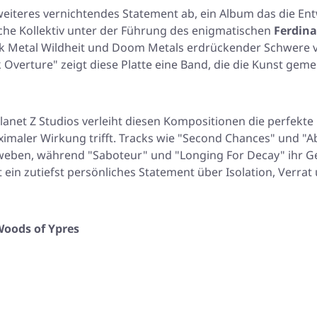
eiteres vernichtendes Statement ab, ein Album das die Ent
sche Kollektiv unter der Führung des enigmatischen
Ferdin
k Metal Wildheit und Doom Metals erdrückender Schwere v
k Overture"
zeigt diese Platte eine Band, die die Kunst gemei
lanet Z Studios verleiht diesen Kompositionen die perfekte
imaler Wirkung trifft. Tracks wie
"Second Chances"
und
"A
 weben, während
"Saboteur"
und
"Longing For Decay"
ihr G
st ein zutiefst persönliches Statement über Isolation, Verrat
oods of Ypres