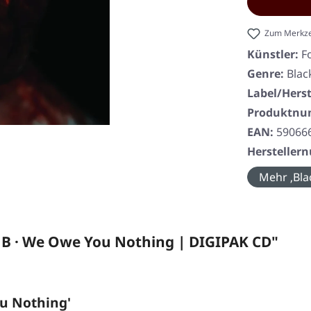
Zum Merkze
Künstler:
F
Genre:
Blac
Label/Herst
Produktn
EAN:
59066
Herstelle
Mehr ‚Bla
 · We Owe You Nothing | DIGIPAK CD"
u Nothing'