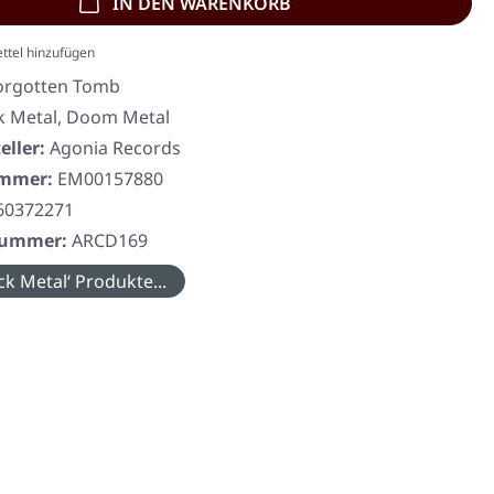
IN DEN WARENKORB
ttel hinzufügen
orgotten Tomb
k Metal, Doom Metal
eller:
Agonia Records
ummer:
EM00157880
60372271
rnummer:
ARCD169
ck Metal‘ Produkte...