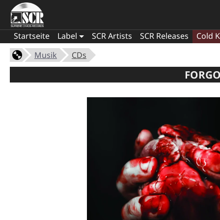
Startseite
Label
SCR Artists
SCR Releases
Cold K
Musik
CDs
FORGO