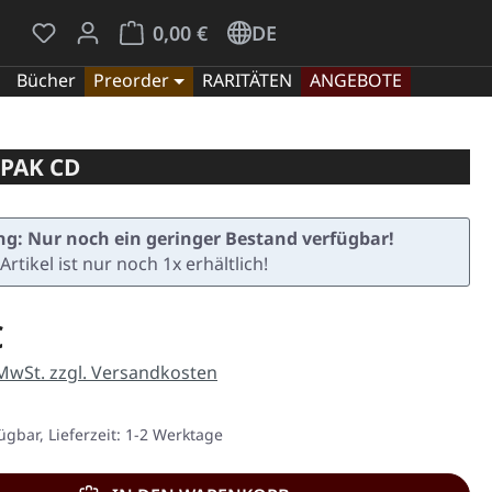
Du hast 0 Produkte auf dem Merkzettel
Warenkorb enthält 0 Positionen. Der Gesamt
0,00 €
DE
Bücher
Preorder
RARITÄTEN
ANGEBOTE
PAK CD
g: Nur noch ein geringer Bestand verfügbar!
Artikel ist nur noch 1x erhältlich!
eis:
€
 MwSt. zzgl. Versandkosten
ügbar, Lieferzeit: 1-2 Werktage