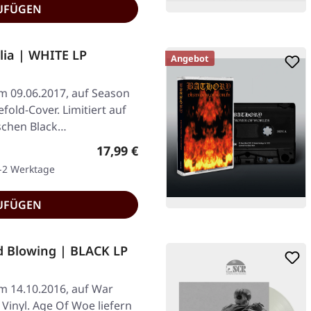
UFÜGEN
ia | WHITE LP
Angebot
am 09.06.2017, auf Season
fold-Cover. Limitiert auf
schen Black…
Regulärer Preis:
17,99 €
1-2 Werktage
UFÜGEN
d Blowing | BLACK LP
am 14.10.2016, auf War
inyl. Age Of Woe liefern