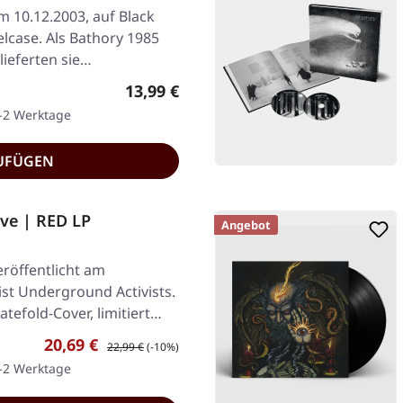
am 10.12.2003, auf Black
lcase. Als Bathory 1985
 lieferten sie…
Regulärer Preis:
13,99 €
1-2 Werktage
UFÜGEN
ve | RED LP
Angebot
röffentlicht am
ist Underground Activists.
atefold-Cover, limitiert…
Verkaufspreis:
Regulärer Preis:
20,69 €
22,99 €
(-10%)
1-2 Werktage