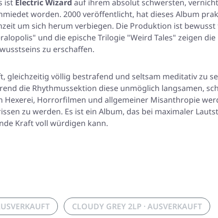
 ist
Electric Wizard
auf ihrem absolut schwersten, vernich
schmiedet worden. 2000 veröffentlicht, hat dieses Album pra
aumzeit um sich herum verbiegen. Die Produktion ist bewusst
ralopolis"
und die epische Trilogie
"Weird Tales"
zeigen die 
wusstseins zu erschaffen.
, gleichzeitig völlig bestrafend und seltsam meditativ zu se
hrend die Rhythmussektion diese unmöglich langsamen, sch
n Hexerei, Horrorfilmen und allgemeiner Misanthropie we
rissen zu werden. Es ist ein Album, das bei maximaler Laut
de Kraft voll würdigen kann.
AUSVERKAUFT
CLOUDY GREY 2LP · AUSVERKAUFT