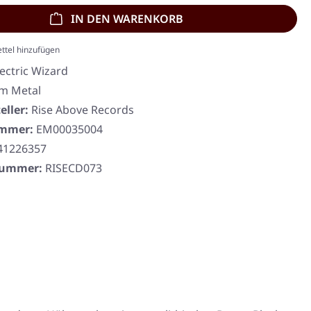
IN DEN WARENKORB
ttel hinzufügen
lectric Wizard
m Metal
eller:
Rise Above Records
ummer:
EM00035004
41226357
rnummer:
RISECD073