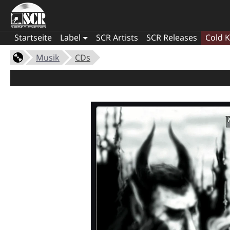
Startseite
Label
SCR Artists
SCR Releases
Cold K
Musik
CDs