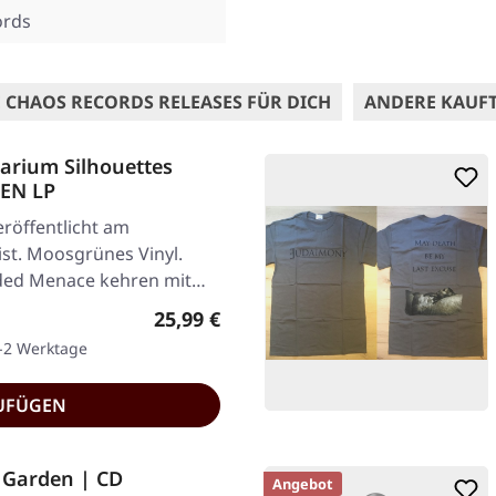
ords
 CHAOS RECORDS RELEASES FÜR DICH
ANDERE KAUF
rium Silhouettes
EN LP
röffentlicht am
ist. Moosgrünes Vinyl.
oded Menace kehren mit
Regulärer Preis:
25,99 €
1-2 Werktage
UFÜGEN
Garden | CD
Angebot