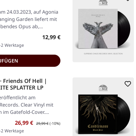
am 24.03.2023, auf Agonia
anging Garden liefert mit
ubendes Opus ab,…
Regulärer Preis:
12,99 €
1-2 Werktage
UFÜGEN
Friends Of Hell |
TE SPLATTER LP
röffentlicht am
Records. Clear Vinyl mit
n im Gatefold-Cover.…
Verkaufspreis:
Regulärer Preis:
26,99 €
29,99 €
(-10%)
1-2 Werktage