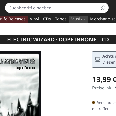
nife Releases
Vinyl
CDs
Tapes
Musik
Merchandise
ELECTRIC WIZARD · DOPETHRONE | CD
Achtun
Dieser 
Regulärer Pr
13,99 
Preise inkl.
Versandfert
eintreffen