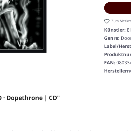
Zum Merkze
Künstler:
E
Genre:
Doo
Label/Herst
Produktn
EAN:
08033
Herstelle
 · Dopethrone | CD"