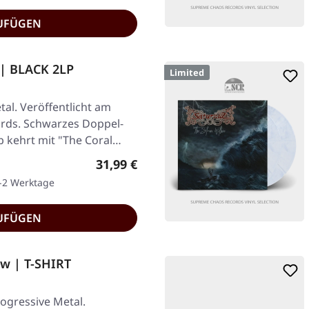
UFÜGEN
 | BLACK 2LP
Limited
al. Veröffentlicht am
ords. Schwarzes Doppel-
b kehrt mit "The Coral…
Regulärer Preis:
31,99 €
1-2 Werktage
UFÜGEN
w | T-SHIRT
gressive Metal.