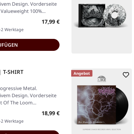
sivem Design. Vorderseite
m Valueweight 100%…
Regulärer Preis:
17,99 €
1-2 Werktage
UFÜGEN
 T-SHIRT
Angebot
gressive Metal.
sivem Design. Vorderseite
it Of The Loom
Regulärer Preis:
18,99 €
1-2 Werktage