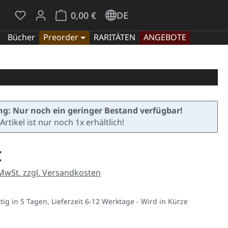
Du hast 0 Produkte auf dem Merkzettel
Warenkorb enthält 0 Positionen. Der Gesamt
0,00 €
DE
Bücher
Preorder
RARITÄTEN
ANGEBOTE
g: Nur noch ein geringer Bestand verfügbar!
Artikel ist nur noch 1x erhältlich!
eis:
€
 MwSt. zzgl. Versandkosten
ig in 5 Tagen, Lieferzeit 6-12 Werktage - Wird in Kürze