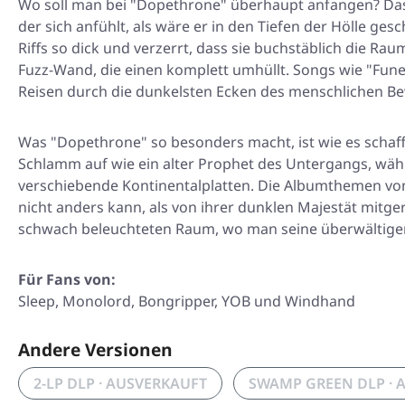
Wo soll man bei
"Dopethrone"
überhaupt anfangen? Das
der sich anfühlt, als wäre er in den Tiefen der Hölle ge
Riffs so dick und verzerrt, dass sie buchstäblich die R
Fuzz-Wand, die einen komplett umhüllt. Songs wie
"Fune
Reisen durch die dunkelsten Ecken des menschlichen Be
Was
"Dopethrone"
so besonders macht, ist wie es schafft
Schlamm auf wie ein alter Prophet des Untergangs, wä
verschiebende Kontinentalplatten. Die Albumthemen vo
nicht anders kann, als von ihrer dunklen Majestät mitge
schwach beleuchteten Raum, wo man seine überwältigen
Für Fans von:
Sleep, Monolord, Bongripper, YOB und Windhand
Andere Versionen
2-LP DLP · AUSVERKAUFT
SWAMP GREEN DLP · 