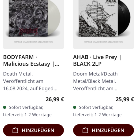
BODYFARM ·
AHAB · Live Prey |
Malicious Ecstasy |
BLACK 2LP
ULTRA CLEAR LP
Death Metal.
Doom Metal/Death
Veröffentlicht am
Metal/Black Metal.
16.08.2024, auf Edged
Veröffentlicht am
Circle Productions. Ultra
26.06.2020, auf Napalm
Regulärer Preis:
Reguläre
26,99 €
25,99 €
Clear Vinyl mit Insert.
Records. Schwarzes Vinyl
Sofort verfügbar,
Sofort verfügbar,
Bodyfarm kehrt mit aller
im Gatefold-Cover mit
Lieferzeit: 1-2 Werktage
Lieferzeit: 1-2 Werktage
Gewalt zurück und…
Etching auf der D-Seite.…
HINZUFÜGEN
HINZUFÜGEN