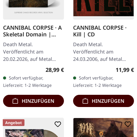
CANNIBAL CORPSE · A
CANNIBAL CORPSE ·
Skeletal Domain |
Kill | CD
WHITE LP
Death Metal.
Death Metal.
Veröffentlicht am
Veröffentlicht am
20.02.2026, auf Metal
24.03.2006, auf Metal
Blade Records. Weißes
Blade Records. CD im
Regulärer Preis:
Reguläre
28,99 €
11,99 €
Vinyl im Gatefold-Cover.
Jewelcase mit 16-seitigem
Sofort verfügbar,
Sofort verfügbar,
Plastic Head exklusive
Booklet. Cannibal Corpse
Lieferzeit: 1-2 Werktage
Lieferzeit: 1-2 Werktage
Auflage.
entfesseln pure
Siebenunddreißig…
sonische…
HINZUFÜGEN
HINZUFÜGEN
Angebot