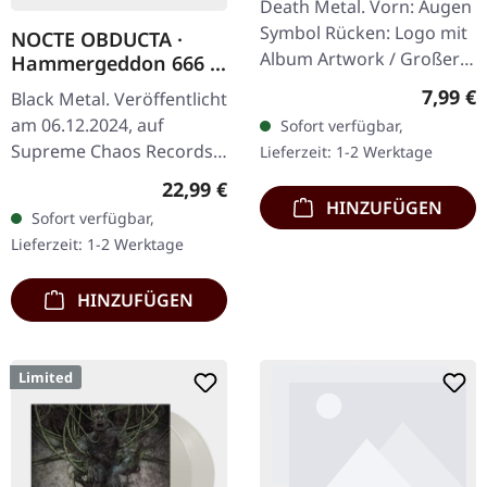
Death Metal. Vorn: Augen
T-SHIRT L
Symbol Rücken: Logo mit
NOCTE OBDUCTA ·
Album Artwork / Großer
Hammergeddon 666 |
stilisierter Käfer 100%
SILVER LP
Regulär
7,99 €
Black Metal. Veröffentlicht
Baumwolle, Fruit Of The
am 06.12.2024, auf
Sofort verfügbar,
Loom Heavy Cotton
Supreme Chaos Records.
Lieferzeit: 1-2 Werktage
Silbernes Vinyl mit Insert,
Regulärer Preis:
22,99 €
limitiert auf 100
HINZUFÜGEN
Sofort verfügbar,
Exemplare. Händler-
Lieferzeit: 1-2 Werktage
Version für…
HINZUFÜGEN
Limited