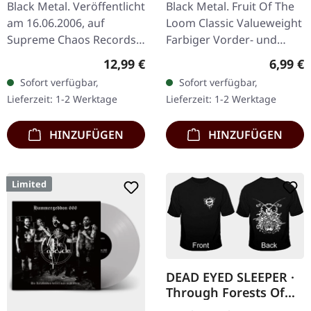
Black Metal. Veröffentlicht
Black Metal. Fruit Of The
am 16.06.2006, auf
Loom Classic Valueweight
Supreme Chaos Records.
Farbiger Vorder- und
CD im Jewelcase mit 12-
Rückendruck 100%
Regulärer Preis:
Regulär
12,99 €
6,99 €
seitigem Booklet. Als
Baumwolle
Sofort verfügbar,
Sofort verfügbar,
Agrypnie 2006 „F51.4"…
Lieferzeit: 1-2 Werktage
Lieferzeit: 1-2 Werktage
HINZUFÜGEN
HINZUFÜGEN
Limited
DEAD EYED SLEEPER ·
Through Forests Of
Nonentities Bug TS |