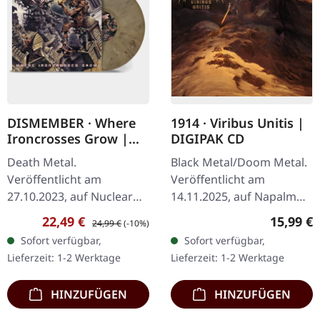
DISMEMBER · Where
1914 · Viribus Unitis |
Ironcrosses Grow |
DIGIPAK CD
SAND MARBLED LP
Death Metal.
Black Metal/Doom Metal.
Veröffentlicht am
Veröffentlicht am
27.10.2023, auf Nuclear
14.11.2025, auf Napalm
Blast Records. "Sand
Records. CD im Digipak.
Verkaufspreis:
Regulärer Preis:
Reguläre
22,49 €
15,99 €
24,99 €
(-10%)
marbled" Vinyl. Die
Die ukrainische Blackened
Sofort verfügbar,
Sofort verfügbar,
schwedischen Death
Death/Doom Metal
Lieferzeit: 1-2 Werktage
Lieferzeit: 1-2 Werktage
Metal Legenden
Formation 1914…
Dismember kehren…
HINZUFÜGEN
HINZUFÜGEN