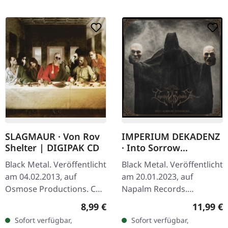
SLAGMAUR · Von Rov
IMPERIUM DEKADENZ
Shelter | DIGIPAK CD
· Into Sorrow
Evermore |
Black Metal. Veröffentlicht
Black Metal. Veröffentlicht
DIGISLEEVE CD
am 04.02.2013, auf
am 20.01.2023, auf
Osmose Productions. CD
Napalm Records.
im DigiPak. Slagmaur
DigiSleeve, 3-fach
Regulärer Preis:
Reguläre
8,99 €
11,99 €
liefern mit „Von Rov
geklappt mit Booklet.
Sofort verfügbar,
Sofort verfügbar,
Shelter" einen weiteren
Imperium Dekadenz