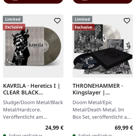
Limited
Limited
Exclusive
Exclusive
KAVRILA · Heretics I |
THRONEHAMMER ·
CLEAR BLACK
Kingslayer |
MARBLED LP
EXCLUSIVE BOX SET
Sludge/Doom Metal/Black
Doom Metal/Epic
Metal/Hardcore.
Metal/Death Metal. Im
Veröffentlicht am
Box Set, veröffentlicht am
30.05.2025, auf Supreme
24.11.2023, auf Supreme
Regulärer Preis:
Reguläre
24,99 €
69,99 €
Chaos Records.
Chaos Records. Schwere
Sofort verfügbar,
Sofort verfügbar,