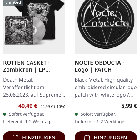
Limited
ROTTEN CASKET ·
NOCTE OBDUCTA ·
Zombicron | LP
Logo | PATCH
BUNDLE
Death Metal.
Black Metal. High quality
Veröffentlicht am
embroidered circular logo
25.08.2023, auf Supreme
patch with white logo /
Chaos Records.
black background,
Verkaufspreis:
Regulärer Preis:
Regulär
40,49 €
5,99 €
44,99 €
(-10%)
EXKLUSIVES PREORDER
embroidered edge. Size
Sofort verfügbar,
Sofort verfügbar,
BUDNLE! Die ersten 50
ca. 10 cm diameter
Lieferzeit: 1-2 Werktage
Lieferzeit: 1-2 Werktage
nummerierten Exemplare
kommen mit…
HINZUFÜGEN
HINZUFÜGEN