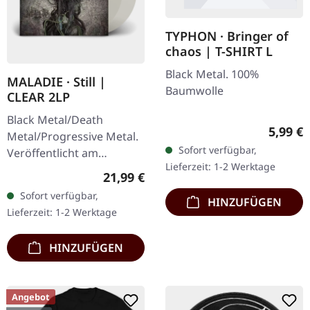
TYPHON · Bringer of
chaos | T-SHIRT L
Black Metal. 100%
MALADIE · Still |
Baumwolle
CLEAR 2LP
Black Metal/Death
Regulär
5,99 €
Metal/Progressive Metal.
Sofort verfügbar,
Veröffentlicht am
Lieferzeit: 1-2 Werktage
10.04.2015, auf Supreme
Regulärer Preis:
21,99 €
Chaos Records.
Sofort verfügbar,
HINZUFÜGEN
Transparentes Doppel-
Lieferzeit: 1-2 Werktage
Vinyl im schweren…
HINZUFÜGEN
Angebot