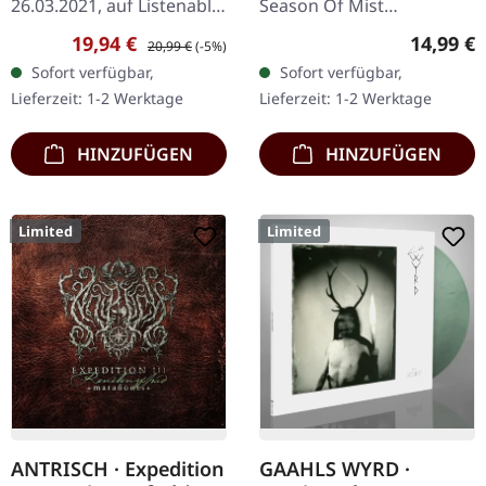
26.03.2021, auf Listenable
Season Of Mist
Records. Schwarzes Vinyl
Underground Activists.
Verkaufspreis:
Regulärer Preis:
Reguläre
19,94 €
14,99 €
20,99 €
(-5%)
im Standard-Cover.
Schwarzes Eco-Vinyl im
Sofort verfügbar,
Sofort verfügbar,
Incantations neuntes
Gatefold-Cover mit Insert.
Lieferzeit: 1-2 Werktage
Lieferzeit: 1-2 Werktage
Album "Vanquish in…
Norwegischer…
HINZUFÜGEN
HINZUFÜGEN
Limited
Limited
ANTRISCH · Expedition
GAAHLS WYRD ·