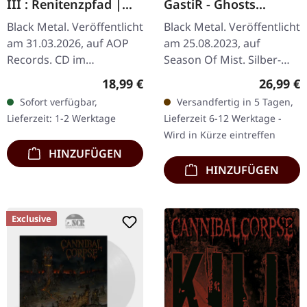
III : Renitenzpfad |
GastiR - Ghosts
MEDIABOOK CD
Invited |
Black Metal. Veröffentlicht
Black Metal. Veröffentlicht
SILVER/GREEN
am 31.03.2026, auf AOP
am 25.08.2023, auf
MARBLED LP
Records. CD im
Season Of Mist. Silber-
Mediabook mit 20-
grün marmoriertes Vinyl,
Regulärer Preis:
Reguläre
18,99 €
26,99 €
seitigem Booklet. Limitiert
limitiert auf 300 Stück im
Sofort verfügbar,
Versandfertig in 5 Tagen,
auf 1000 Exemplare.
Gatefold-Cover. Gaahls…
Lieferzeit: 1-2 Werktage
Lieferzeit 6-12 Werktage -
Antrisch kehrt mit…
Wird in Kürze eintreffen
HINZUFÜGEN
HINZUFÜGEN
Exclusive