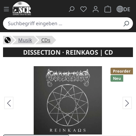
Du hast 0 Produkte auf
Warenkorb ent
DE
Musik
CDs
DISSECTION · REINKAOS | CD
Preorder
Neu