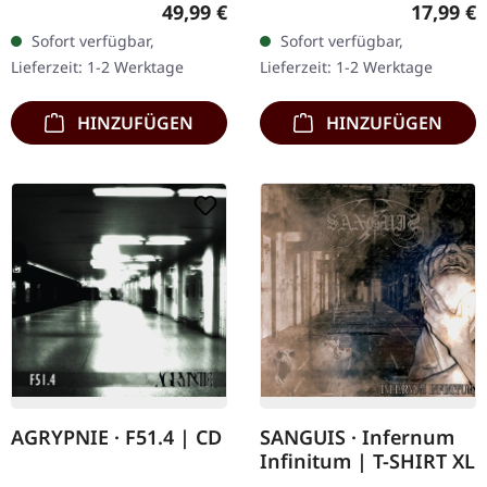
Chaos Records. SCR-
Weißes Vinyl, limitiert auf
Regulärer Preis:
Reguläre
49,99 €
17,99 €
exklusives Bundle, 50
nur 250
Sofort verfügbar,
Sofort verfügbar,
Exemplare, bestehend
handnummerierte
Lieferzeit: 1-2 Werktage
Lieferzeit: 1-2 Werktage
aus: · Gelbes Vinyl…
Exemplare. · 180g Vinyl
für…
HINZUFÜGEN
HINZUFÜGEN
AGRYPNIE · F51.4 | CD
SANGUIS · Infernum
Infinitum | T-SHIRT XL