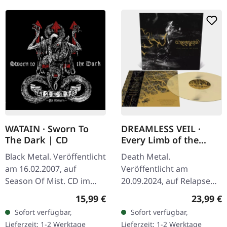
WATAIN · Sworn To
DREAMLESS VEIL ·
The Dark | CD
Every Limb of the
Flood | TRANSLUCENT
Black Metal. Veröffentlicht
Death Metal.
GOLD LP
am 16.02.2007, auf
Veröffentlicht am
Season Of Mist. CD im
20.09.2024, auf Relapse
Jewelcase. Watain's
Records. Translucent Gold
Regulärer Preis:
Reguläre
15,99 €
23,99 €
"Sworn to the Dark" ist
Vinyl. Dreamless Veil
Sofort verfügbar,
Sofort verfügbar,
eine erschütternde Reise
entfesselt mit "Every Limb
Lieferzeit: 1-2 Werktage
Lieferzeit: 1-2 Werktage