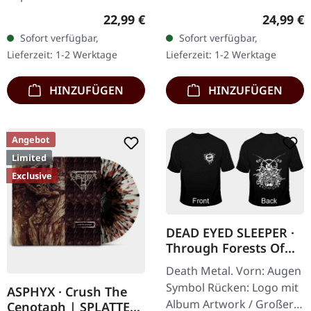
Silbernes Vinyl mit Insert,
30.05.2025, auf Supreme
Regulärer Preis:
Reguläre
22,99 €
24,99 €
limitiert auf 100
Chaos Records.
Sofort verfügbar,
Sofort verfügbar,
Exemplare. Händler-
Clear/Schwarz
Lieferzeit: 1-2 Werktage
Lieferzeit: 1-2 Werktage
Version für…
marmoriertes Vinyl mit
schwarzen und…
HINZUFÜGEN
HINZUFÜGEN
Angebot
Limited
Exclusive
DEAD EYED SLEEPER ·
Through Forests Of
Nonentities Bug TS |
Death Metal. Vorn: Augen
T-SHIRT L
Symbol Rücken: Logo mit
ASPHYX · Crush The
Album Artwork / Großer
Cenotaph | SPLATTER