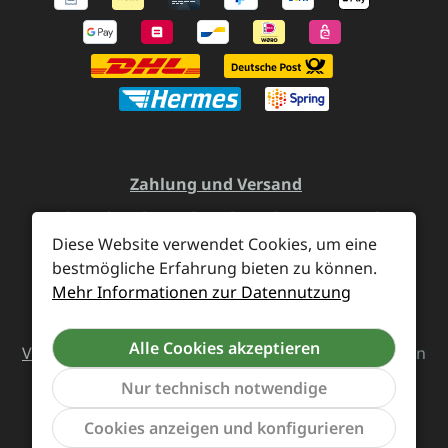
Zahlung und Versand
Widerrufsrecht und Rücksendung
Kontakt
Diese Website verwendet Cookies, um eine
Händleranfragen
Cookie-Voreinstellungen
bestmögliche Erfahrung bieten zu können.
Mehr Informationen zur Datennutzung
Alle Preise inkl. gesetzl. Mehrwertsteuer zzgl.
Alle Cookies akzeptieren
Versandkosten
und ggf. Nachnahmegebühren, wenn
nicht anders angegeben.
Nur technisch notwendige
Werkzeu
Cookies anzeigen und konfigurieren
Vertrag widerrufen