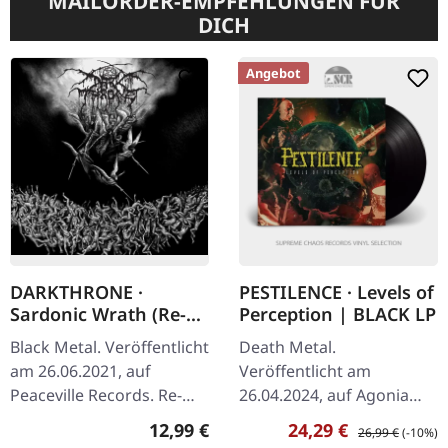
MAILORDER-EMPFEHLUNGEN FÜR
DICH
Angebot
DARKTHRONE ·
PESTILENCE · Levels of
Sardonic Wrath (Re-
Perception | BLACK LP
Release) | CD
Black Metal. Veröffentlicht
Death Metal.
am 26.06.2021, auf
Veröffentlicht am
Peaceville Records. Re-
26.04.2024, auf Agonia
Release auf Peaceville. CD
Records. Schwarzes Vinyl.
Regulärer Preis:
Verkaufspreis:
Regulärer Preis:
12,99 €
24,29 €
26,99 €
(-10%)
im Jewelcase. "Sardonic