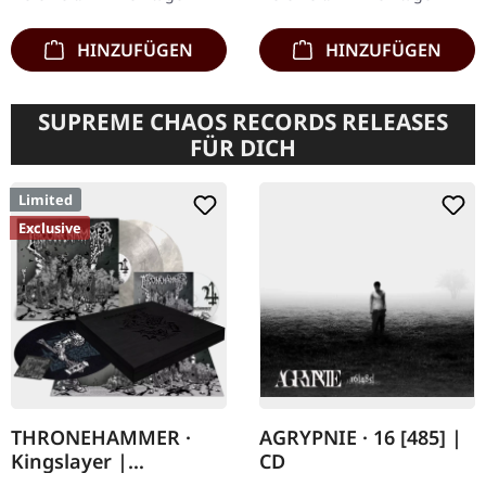
durch die…
of the Flood" eine…
HINZUFÜGEN
HINZUFÜGEN
SUPREME CHAOS RECORDS RELEASES
FÜR DICH
Limited
Exclusive
THRONEHAMMER ·
AGRYPNIE · 16 [485] |
Kingslayer |
CD
EXCLUSIVE BOX SET