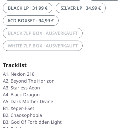
BLACK LP · 31,99 €
SILVER LP · 34,99 €
6CD BOXSET · 94,99 €
BLACK 7LP BOX · AUSVERKAUFT
WHITE 7LP BOX · AUSVERKAUFT
Tracklist
A1. Nexion 218
A2. Beyond The Horizon
A3. Starless Aeon
A4. Black Dragon
A5. Dark Mother Divine
B1. Xeper-I-Set
B2. Chaosophobia
B3. God Of Forbidden Light