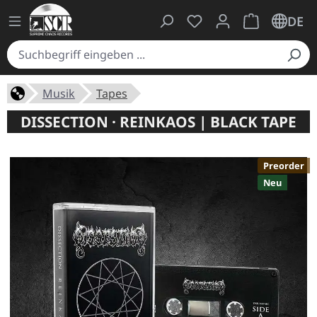
Du hast 0 Produkte auf
Warenkorb ent
DE
Musik
Tapes
DISSECTION · REINKAOS | BLACK TAPE
Preorder
Neu