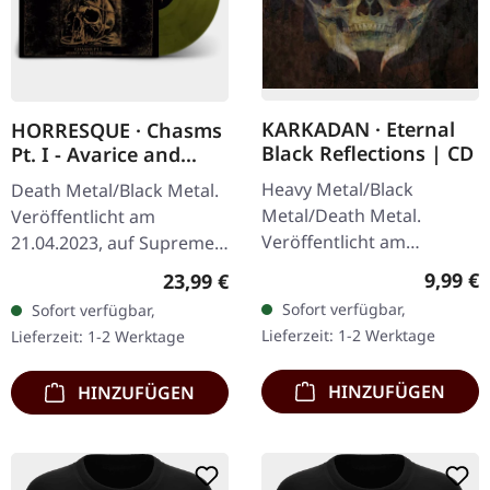
KARKADAN · Eternal
HORRESQUE · Chasms
Black Reflections | CD
Pt. I - Avarice and
Retribution |
Heavy Metal/Black
Death Metal/Black Metal.
YELLOW/BLACK LP
Metal/Death Metal.
Veröffentlicht am
Veröffentlicht am
21.04.2023, auf Supreme
19.01.2002, auf Supreme
Chaos Records.
Regulär
9,99 €
Regulärer Preis:
23,99 €
Chaos Records. CD im
Transparent
Sofort verfügbar,
Sofort verfügbar,
Jewelcase. Neuauflage mit
Dunkelgelb/Schwarz
Lieferzeit: 1-2 Werktage
Lieferzeit: 1-2 Werktage
neuem Artwork,…
marmoriertes Vinyl im
schweren Cover…
HINZUFÜGEN
HINZUFÜGEN