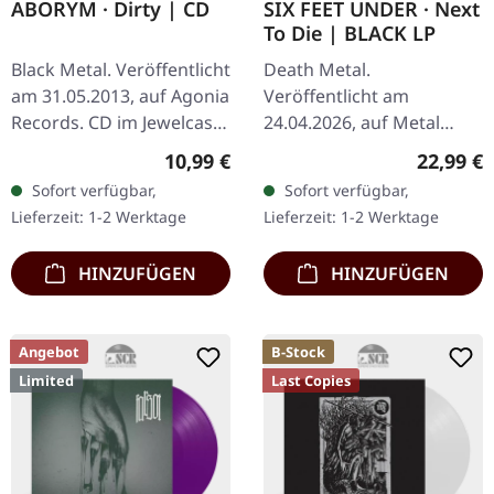
ABORYM · Dirty | CD
SIX FEET UNDER · Next
To Die | BLACK LP
Black Metal. Veröffentlicht
Death Metal.
am 31.05.2013, auf Agonia
Veröffentlicht am
Records. CD im Jewelcase.
24.04.2026, auf Metal
Aborym liefern mit "Dirty"
Blade Records. Schwarzes
Regulärer Preis:
Reguläre
10,99 €
22,99 €
einen vernichtenden
Vinyl im Standard-Cover
Sofort verfügbar,
Sofort verfügbar,
Schlag gegen die Sinne…
mit Insert und Digital-
Lieferzeit: 1-2 Werktage
Lieferzeit: 1-2 Werktage
Download-Code. Six
Feet…
HINZUFÜGEN
HINZUFÜGEN
Angebot
B-Stock
Limited
Last Copies