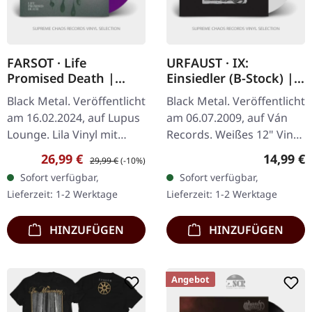
FARSOT · Life
URFAUST · IX:
Promised Death |
Einsiedler (B-Stock) |
PURPLE LP
WHITE LP
Black Metal. Veröffentlicht
Black Metal. Veröffentlicht
am 16.02.2024, auf Lupus
am 06.07.2009, auf Ván
Lounge. Lila Vinyl mit
Records. Weißes 12" Vinyl
Insert und Schutzhülle.
mit bedruckter
Verkaufspreis:
Regulärer Preis:
Reguläre
26,99 €
14,99 €
29,99 €
(-10%)
Limitiert auf 200
Innenhülle. B-Stock: Inner
Sofort verfügbar,
Sofort verfügbar,
Exemplare. Die Welt von
Sleeve hat einen Seam
Lieferzeit: 1-2 Werktage
Lieferzeit: 1-2 Werktage
FARSOT…
Split an…
HINZUFÜGEN
HINZUFÜGEN
Angebot