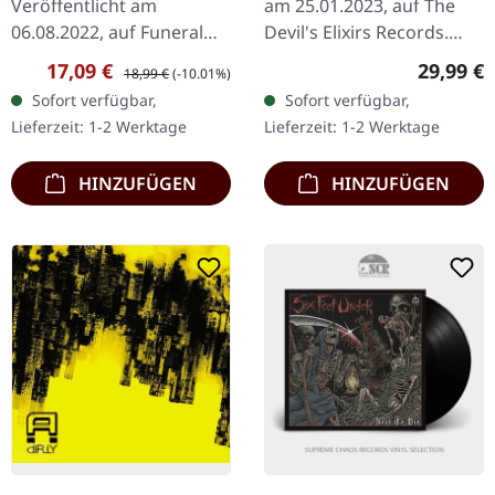
Veröffentlicht am
am 25.01.2023, auf The
06.08.2022, auf Funeral
Devil's Elixirs Records.
Industries. Gold-Bronze
Weißes Vinyl im schweren
Verkaufspreis:
Regulärer Preis:
Reguläre
17,09 €
29,99 €
18,99 €
(-10.01%)
Vinyl. Kann leicht
Cover mit schwarzer
Sofort verfügbar,
Sofort verfügbar,
angeschlagene Ecke
Innenseite und Insert.…
Lieferzeit: 1-2 Werktage
Lieferzeit: 1-2 Werktage
haben.
HINZUFÜGEN
HINZUFÜGEN