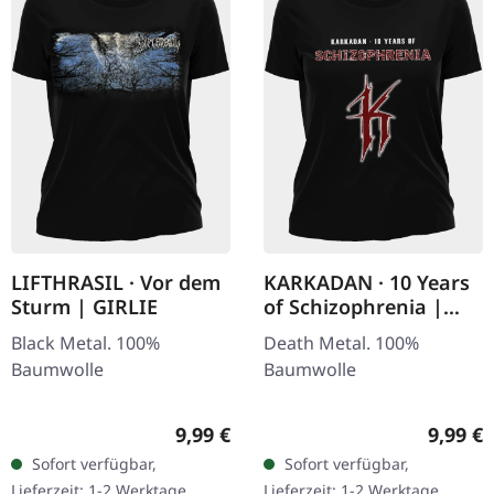
LIFTHRASIL · Vor dem
KARKADAN · 10 Years
Sturm | GIRLIE
of Schizophrenia |
GIRLIE
Black Metal. 100%
Death Metal. 100%
Baumwolle
Baumwolle
Regulärer Preis:
Regulär
9,99 €
9,99 €
Sofort verfügbar,
Sofort verfügbar,
Lieferzeit: 1-2 Werktage
Lieferzeit: 1-2 Werktage