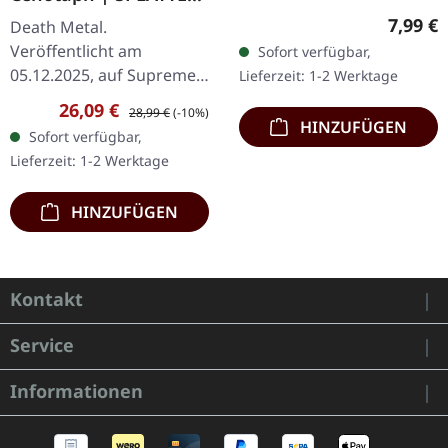
stilisierter Käfer 100%
LP
Regulär
7,99 €
Death Metal.
Baumwolle, Fruit Of The
Veröffentlicht am
Sofort verfügbar,
Loom Heavy Cotton
05.12.2025, auf Supreme
Lieferzeit: 1-2 Werktage
Chaos Records.
Verkaufspreis:
Regulärer Preis:
26,09 €
28,99 €
(-10%)
Knochenweißes Vinyl mit
HINZUFÜGEN
Sofort verfügbar,
Braun, Rost-Rot, Schwarz
Lieferzeit: 1-2 Werktage
Splatter. Full Dynamic
Range…
HINZUFÜGEN
Kontakt
Service
Informationen