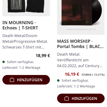
IN MOURNING ·
Echoes | T-SHIRT
Death Metal/Doom
MASS WORSHIP ·
Metal/Progressive Metal.
Portal Tombs | BLACK
Schwarzes T-Shirt mit
LP
exklusivem Design.
Death Metal.
Regulärer Preis:
18,99 €
Vorderseite und
Veröffentlicht am
Sofort verfügbar,
Rückseite bedruckt. Fruit
04.02.2022, auf Century
Lieferzeit: 1-2 Werktage
Of The Loom
Media Records.
Verkaufspreis:
Regulärer Preis:
16,19 €
17,99 €
(-10.01%)
Valueweight…
Schwarzes Vinyl im
HINZUFÜGEN
Sofort verfügbar,
Gatefold-Cover. 1 Specular
Lieferzeit: 1-2 Werktage
Void 2 Portal Tombs 3
Revel in…
HINZUFÜGEN