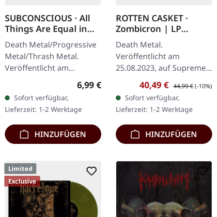
SUBCONSCIOUS · All
ROTTEN CASKET ·
Things Are Equal in
Zombicron | LP
Death | CD
BUNDLE
Death Metal/Progressive
Death Metal.
Metal/Thrash Metal.
Veröffentlicht am
Veröffentlicht am
25.08.2023, auf Supreme
08.08.2008, auf Supreme
Chaos Records.
Regulärer Preis:
Verkaufspreis:
Regulärer Preis:
6,99 €
40,49 €
44,99 €
(-10%)
Chaos Records. CD im
EXKLUSIVES PREORDER
Sofort verfügbar,
Sofort verfügbar,
Jewelcase mit 8-seitigem
BUDNLE! Die ersten 50
Lieferzeit: 1-2 Werktage
Lieferzeit: 1-2 Werktage
Booklet.…
nummerierten Exemplare
kommen mit…
HINZUFÜGEN
HINZUFÜGEN
Limited
Exclusive