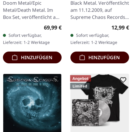
Doom Metal/Epic
Black Metal. Veröffentlicht
Metal/Death Metal. Im
am 11.12.2009, auf
Box Set, veröffentlicht am
Supreme Chaos Records.
24.11.2023, auf Supreme
CD im Jewelcase mit 12-
Regulärer Preis:
Reguläre
69,99 €
12,99 €
Chaos Records. Schwere
seitigem Booklet. Das
Sofort verfügbar,
Sofort verfügbar,
Holzbox mit speziellem
dritte Album von
Lieferzeit: 1-2 Werktage
Lieferzeit: 1-2 Werktage
Schwarz in…
AGRYPNIE ist…
HINZUFÜGEN
HINZUFÜGEN
Angebot
Limited