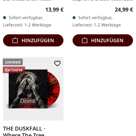
Productions. Schwarze
Black vinyl with insert and
Regulärer Preis:
Reguläre
13,99 €
24,99 €
Musikkassette im 4-Panel
heavy cover. · Neues
Sofort verfügbar,
Sofort verfügbar,
J-Card. Limitiert auf 200
dynamisches Mastering
Lieferzeit: 1-2 Werktage
Lieferzeit: 1-2 Werktage
Exemplare…
von…
HINZUFÜGEN
HINZUFÜGEN
Limited
Exclusive
THE DUSKFALL ·
Where The Tree