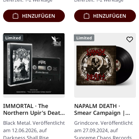
Limitierte Auflage von…
Inlaycard und im
schicken…
HINZUFÜGEN
HINZUFÜGEN
Limited
Limited
IMMORTAL · The
NAPALM DEATH ·
Northern Upir's Death
Smear Campaign |
| BLACK TAPE
BLACK LP
Black Metal. Veröffentlicht
Grindcore. Veröffentlicht
am 12.06.2026, auf
am 27.09.2024, auf
Darkness Shall Rise
Supreme Chaos Records.