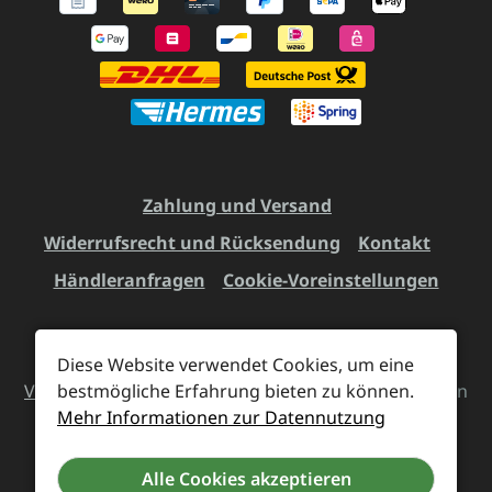
Zahlung und Versand
Widerrufsrecht und Rücksendung
Kontakt
Händleranfragen
Cookie-Voreinstellungen
Diese Website verwendet Cookies, um eine
Alle Preise inkl. gesetzl. Mehrwertsteuer zzgl.
bestmögliche Erfahrung bieten zu können.
Versandkosten
und ggf. Nachnahmegebühren, wenn
Mehr Informationen zur Datennutzung
nicht anders angegeben.
Alle Cookies akzeptieren
Vertrag widerrufen