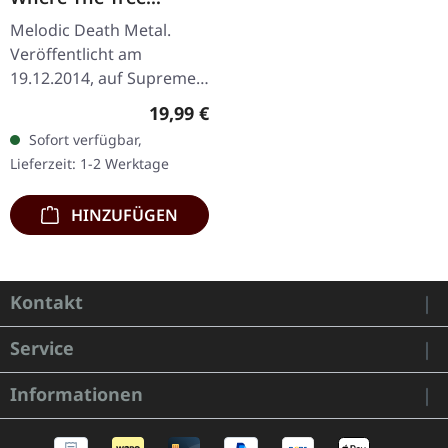
Stands Dead |
Melodic Death Metal.
SPLATTER LP
Veröffentlicht am
19.12.2014, auf Supreme
Chaos Records.
Regulärer Preis:
19,99 €
Transparent rotes Vinyl
Sofort verfügbar,
mit schwarzen Splattern.
Lieferzeit: 1-2 Werktage
Limitiert auf 100…
HINZUFÜGEN
Kontakt
Service
Informationen