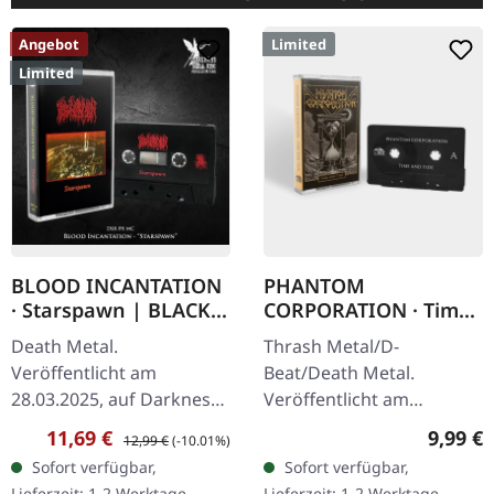
Angebot
Limited
Limited
BLOOD INCANTATION
PHANTOM
· Starspawn | BLACK
CORPORATION · Time
TAPE
And Tide | BLACK
Death Metal.
Thrash Metal/D-
TRANSPARENT TAPE
Veröffentlicht am
Beat/Death Metal.
28.03.2025, auf Darkness
Veröffentlicht am
Shall Rise Productions.
12.12.2025, auf Supreme
Verkaufspreis:
Regulärer Preis:
Regulär
11,69 €
9,99 €
12,99 €
(-10.01%)
Schwarze Musik-Kassette,
Chaos Records. Tape-
Sofort verfügbar,
Sofort verfügbar,
4-seitiges J-Cover.
Version mit 6-seitiger
Lieferzeit: 1-2 Werktage
Lieferzeit: 1-2 Werktage