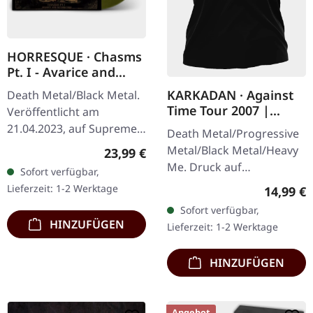
HORRESQUE · Chasms
Pt. I - Avarice and
Retribution |
KARKADAN · Against
Death Metal/Black Metal.
YELLOW/BLACK LP
Time Tour 2007 |
Veröffentlicht am
GIRLIE
21.04.2023, auf Supreme
Death Metal/Progressive
Chaos Records.
Metal/Black Metal/Heavy
Regulärer Preis:
23,99 €
Transparent
Me. Druck auf
Sofort verfügbar,
Dunkelgelb/Schwarz
Vorderseite und
Lieferzeit: 1-2 Werktage
Reguläre
14,99 €
marmoriertes Vinyl im
Rückseite. Front Logo,
Sofort verfügbar,
schweren Cover…
Rückseite: Tourdaten.
HINZUFÜGEN
Lieferzeit: 1-2 Werktage
100% Baumwolle
HINZUFÜGEN
Angebot