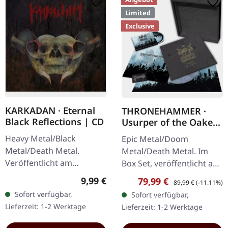
Limited
Exclusive
KARKADAN · Eternal
THRONEHAMMER ·
Black Reflections | CD
Usurper of the Oaken
Throne | WOODEN LP
Heavy Metal/Black
Epic Metal/Doom
BOX SET
Metal/Death Metal.
Metal/Death Metal. Im
Veröffentlicht am
Box Set, veröffentlicht am
19.01.2002, auf Supreme
08.03.2024, auf Supreme
Regulärer Preis:
9,99 €
Verkaufspreis:
Regulärer Preis:
79,99 €
89,99 €
(-11.11%)
Chaos Records. CD im
Chaos Records. Ultra
Sofort verfügbar,
Sofort verfügbar,
Jewelcase. Neuauflage mit
schwere, handgearbeitete
Lieferzeit: 1-2 Werktage
Lieferzeit: 1-2 Werktage
neuem Artwork,…
Holzbox mit…