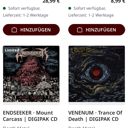
Regulärer Preis:
Regulär
28,99 €
8,99 €
Transparent rotes Vinyl
Diese
Sofort verfügbar,
Sofort verfügbar,
im Gatefold-Cover.
Wiederveröffentlichung
Lieferzeit: 1-2 Werktage
Lieferzeit: 1-2 Werktage
Hypocrisys drittes
von Septicflesh's
Studiowerk gilt…
Debütalbum "Mystic…
HINZUFÜGEN
HINZUFÜGEN
Limited
ENDSEEKER · Mount
VENENUM · Trance Of
Carcass | DIGIPAK CD
Death | DIGIPAK CD