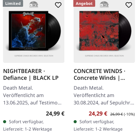
Limited
Angebot
NIGHTBEARER ·
CONCRETE WINDS ·
Defiance | BLACK LP
Concrete Winds |
BLACK LP
Death Metal.
Death Metal.
Veröffentlicht am
Veröffentlicht am
13.06.2025, auf Testimony
30.08.2024, auf Sepulchral
Records. Schwarzes Vinyl
Voice Records. Schwarzes
Regulärer Preis:
Verkaufspreis:
Regulärer Preis:
24,99 €
24,29 €
26,99 €
(-10%)
im Standard-Cover mit
Vinyl. Das selbstbetitelte
Sofort verfügbar,
Sofort verfügbar,
insert. Limitiert auf 200
Album von Concrete
Lieferzeit: 1-2 Werktage
Lieferzeit: 1-2 Werktage
Exemplare.…
Winds ist ein…