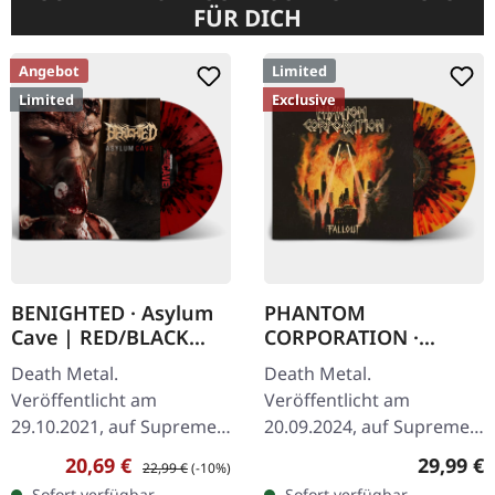
FÜR DICH
Angebot
Limited
Limited
Exclusive
BENIGHTED · Asylum
PHANTOM
Cave | RED/BLACK
CORPORATION ·
SPLATTER LP
Fallout | FIRE
Death Metal.
Death Metal.
SPLATTER LP
Veröffentlicht am
Veröffentlicht am
29.10.2021, auf Supreme
20.09.2024, auf Supreme
Chaos Records.
Chaos Records. SCR-
Verkaufspreis:
Regulärer Preis:
Reguläre
20,69 €
29,99 €
22,99 €
(-10%)
Transparent rotes Vinyl
exklusives 'Fire Splatter'
Sofort verfügbar,
Sofort verfügbar,