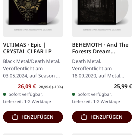
VLTIMAS · Epic |
BEHEMOTH · And The
CRYSTAL CLEAR LP
Forests Dream
Eternally | WHITE 2LP
Black Metal/Death Metal.
Death Metal.
Veröffentlicht am
Veröffentlicht am
03.05.2024, auf Season Of
18.09.2020, auf Metal
Mist. Crystal Clear Vinyl,
Blade Records. Weißes
Verkaufspreis:
Regulärer Preis:
Reguläre
26,09 €
25,99 €
28,99 €
(-10%)
limitiert auf 200 Stück im
Doppel-Vinyl im Gatefold-
Sofort verfügbar,
Sofort verfügbar,
Gatefold-Cover. Wenn…
Cover, limitiert auf 666
Lieferzeit: 1-2 Werktage
Lieferzeit: 1-2 Werktage
Exemplare. Die…
HINZUFÜGEN
HINZUFÜGEN