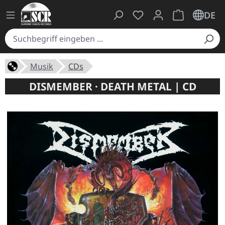
Du hast 0 Produkte auf
Warenkorb ent
DE
Musik
CDs
DISMEMBER · DEATH METAL | CD