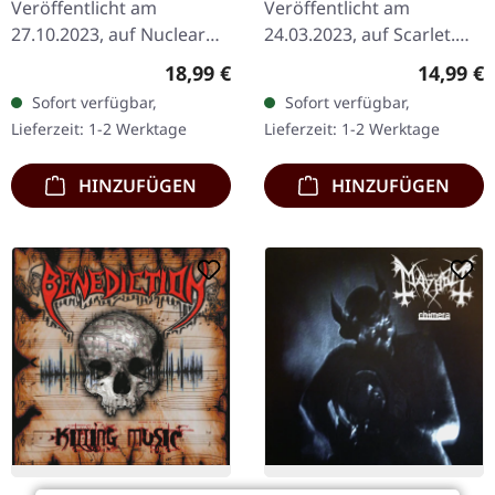
Veröffentlicht am
Veröffentlicht am
27.10.2023, auf Nuclear
24.03.2023, auf Scarlet.
Blast Records. CD im
Digipak. 01 The
Regulärer Preis:
Reguläre
18,99 €
14,99 €
Jewelcase. Als die
Awakening 02 Hatred
Sofort verfügbar,
Sofort verfügbar,
schwedischen Death
Reborn 03 Cutthroat 04
Lieferzeit: 1-2 Werktage
Lieferzeit: 1-2 Werktage
Metal-Legenden
Gravedigger 05 918 06
Dismember 2006 "The…
Darkspawn…
HINZUFÜGEN
HINZUFÜGEN