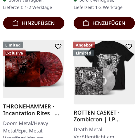
mit schwarzen Splattern
Vinyl mit Insert, limitiert
Lieferzeit: 1-2 Werktage
Lieferzeit: 1-2 Werktage
und Insert. Limitiert auf
auf 150…
200…
HINZUFÜGEN
HINZUFÜGEN
Limited
Angebot
Exclusive
Limited
THRONEHAMMER ·
ROTTEN CASKET ·
Incantation Rites |
Zombicron | LP
SPLATTER 2LP
Doom Metal/Heavy
BUNDLE
Death Metal.
Metal/Epic Metal.
Veröffentlicht am
Veröffentlicht am