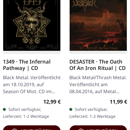
1349 · The Infernal
DESASTER · The Oath
Pathway | CD
Of An Iron Ritual | CD
Black Metal. Veröffentlicht
Black Metal/Thrash Metal.
am 18.10.2019, auf
Veröffentlicht am
Season Of Mist. CD im
08.04.2016, auf Metal
Jewelcase mit 16-seitigem
Blade Records. CD im
Regulärer Preis:
Reguläre
12,99 €
11,99 €
Booklet. "The Infernal
Jewelcase. "The Oath Of
Sofort verfügbar,
Sofort verfügbar,
Pathway" ist eine
An Iron Ritual" ist ein
Lieferzeit: 1-2 Werktage
Lieferzeit: 1-2 Werktage
meisterhafte…
Zeugnis für…