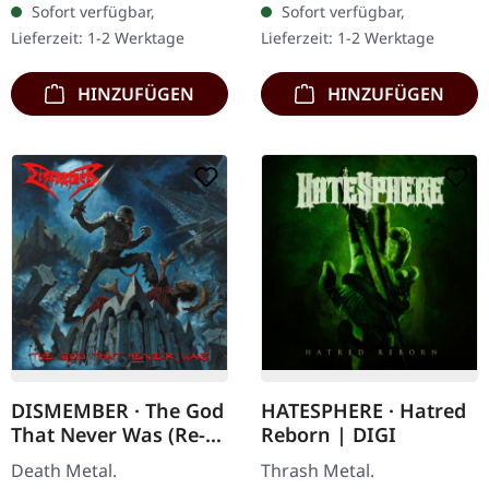
Sofort verfügbar,
Sofort verfügbar,
Gatefold-Cover. Vinyl-
"The Lucid Collective"
Lieferzeit: 1-2 Werktage
Lieferzeit: 1-2 Werktage
Spezifikationen: ·
von…
Schweres,…
HINZUFÜGEN
HINZUFÜGEN
DISMEMBER · The God
HATESPHERE · Hatred
That Never Was (Re-
Reborn | DIGI
Release) | CD
Death Metal.
Thrash Metal.