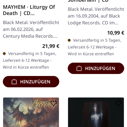
MAYHEM · Liturgy Of
Black Metal. Veröffentlicht
Death | CD
am 16.09.2004, auf Black
MEDIABOOK
Black Metal. Veröffentlicht
Lodge Records. CD im
am 06.02.2026, auf
Jewelcase, Re-Release auf
Reguläre
10,99 €
Century Media Records.
Black Lodge, Remastered.
Versandfertig in 5 Tagen,
CD im noblen Mediabook
"The Somberlain", das…
Regulärer Preis:
21,99 €
Lieferzeit 6-12 Werktage -
mit 28-seitigem Booklet
Versandfertig in 5 Tagen,
Wird in Kürze eintreffen
und Bonus-Song, kommt
Lieferzeit 6-12 Werktage -
im Schuber…
Wird in Kürze eintreffen
HINZUFÜGEN
HINZUFÜGEN