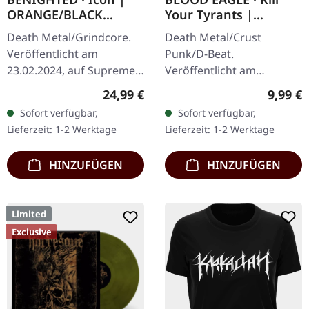
ORANGE/BLACK
Your Tyrants |
MARBLED LP
SPLATTER 7" EP
Death Metal/Grindcore.
Death Metal/Crust
Veröffentlicht am
Punk/D-Beat.
23.02.2024, auf Supreme
Veröffentlicht am
Chaos Records.
27.06.2014, auf Supreme
Regulärer Preis:
Regulär
24,99 €
9,99 €
Transparent Dunkel-
Chaos Records. Weiße,
Sofort verfügbar,
Sofort verfügbar,
Orange mit schwarz
schwere 7" Vinyl-EP mit
Lieferzeit: 1-2 Werktage
Lieferzeit: 1-2 Werktage
marmoriertem Vinyl mit
roten Splattern im
schwerem…
dicken…
HINZUFÜGEN
HINZUFÜGEN
Limited
Exclusive