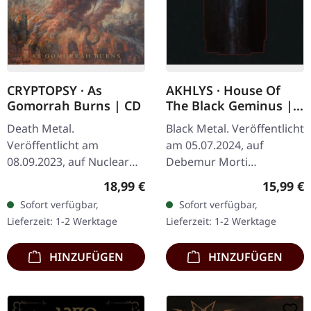
CRYPTOPSY · As
AKHLYS · House Of
Gomorrah Burns | CD
The Black Geminus |
DIGIPAK CD
Death Metal.
Black Metal. Veröffentlicht
Veröffentlicht am
am 05.07.2024, auf
08.09.2023, auf Nuclear
Debemur Morti
Blast Records. CD im
Productions. CD im
Regulärer Preis:
Reguläre
18,99 €
15,99 €
Jewelcase. Die Extreme-
DigiPak. Nach dem
Sofort verfügbar,
Sofort verfügbar,
Metal-Legenden
weithin verehrten
Lieferzeit: 1-2 Werktage
Lieferzeit: 1-2 Werktage
Cryptopsy aus Montreal
"Melinoë" aus dem Jahr
kehren mit…
2020…
HINZUFÜGEN
HINZUFÜGEN