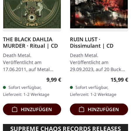
THE BLACK DAHLIA
RUIN LUST ·
MURDER · Ritual | CD
Dissimulant | CD
Death Metal.
Death Metal.
Veröffentlicht am
Veröffentlicht am
17.06.2011, auf Metal
29.09.2023, auf 20 Buck
Blade Records. CD im
Spin. CD im Jewelcase.
Regulärer Preis:
Reguläre
9,99 €
15,99 €
Jewelcase. "Ritual" von
Ruin Lust liefern mit
Sofort verfügbar,
Sofort verfügbar,
The Black Dahlia Murder
"Dissimulant" ein absolut
Lieferzeit: 1-2 Werktage
Lieferzeit: 1-2 Werktage
ist ein kraftvolles
vernichtendes Debüt ab…
Zeugnis…
HINZUFÜGEN
HINZUFÜGEN
SUPREME CHAOS RECORDS RELEASES