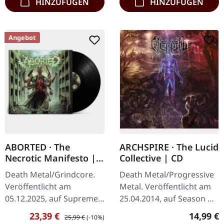
HINZUFÜGEN
HINZUFÜGEN
Angebot
ABORTED · The
ARCHSPIRE · The Lucid
Necrotic Manifesto |
Collective | CD
BLACK LP
Death Metal/Grindcore.
Death Metal/Progressive
Veröffentlicht am
Metal. Veröffentlicht am
05.12.2025, auf Supreme
25.04.2014, auf Season Of
Chaos Records.
Mist. Standard-CD,
Verkaufspreis:
Regulärer Preis:
Reguläre
23,39 €
14,99 €
25,99 €
(-10%)
Schwarzes Vinyl im
Jewelcase-Verpackung