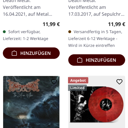
Death Metal.
Death Metal.
Veröffentlicht am
Veröffentlicht am
16.04.2021, auf Metal
17.03.2017, auf Sepulchral
Blade Records. Limitierte
Voice Records. CD im
Regulärer Preis:
Reguläre
11,99 €
11,99 €
Erstauflage als DigiPak.
DigiPak. Venenum liefert
Sofort verfügbar,
Versandfertig in 5 Tagen,
"Mount Carcass" ist ein
mit "Trance Of Death"
Lieferzeit: 1-2 Werktage
Lieferzeit 6-12 Werktage -
monumentales Werk
eine faszinierende…
Wird in Kürze eintreffen
von…
HINZUFÜGEN
HINZUFÜGEN
Angebot
Limited