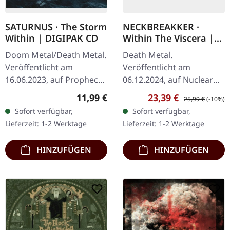
SATURNUS · The Storm
NECKBREAKKER ·
Within | DIGIPAK CD
Within The Viscera |
TRANSPARENT
Doom Metal/Death Metal.
Death Metal.
RED/BLACK MARBLED
Veröffentlicht am
Veröffentlicht am
LP
16.06.2023, auf Prophecy
06.12.2024, auf Nuclear
Productions. CD im
Blast Records. Limitierte
Regulärer Preis:
Verkaufspreis:
Regulärer Preis:
11,99 €
23,39 €
25,99 €
(-10%)
Digipak. "The Storm
Auflage auf
Sofort verfügbar,
Sofort verfügbar,
Within" von Saturnus ist
transparentem
Lieferzeit: 1-2 Werktage
Lieferzeit: 1-2 Werktage
eine tiefgründige…
rot/schwarz
marmoriertem Vinyl.
HINZUFÜGEN
HINZUFÜGEN
"Within…