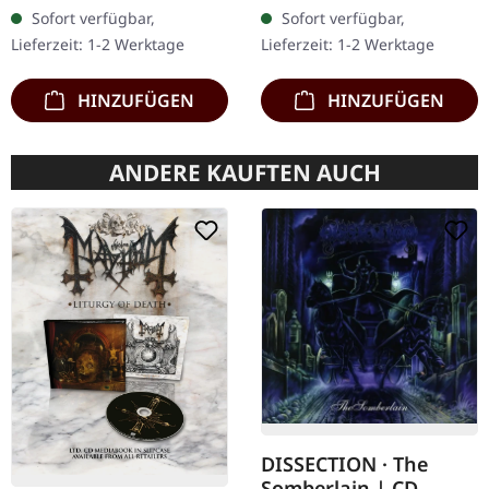
ersten Mal auf Vinyl mit
schwarzes 7" Vinyl im
Sofort verfügbar,
Sofort verfügbar,
speziellem Mastering
dicken Cover. Limitiert auf
Lieferzeit: 1-2 Werktage
Lieferzeit: 1-2 Werktage
extra für Vinyl.…
200 handnummerierte…
HINZUFÜGEN
HINZUFÜGEN
ANDERE KAUFTEN AUCH
DISSECTION · The
Somberlain | CD