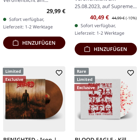
25.08.2023, auf Supreme
21.10.2022, auf Supreme
Regulärer Preis:
29,99 €
Chaos Records.
Chaos Records. SCR-
Verkaufspreis:
Regulärer Preis:
40,49 €
44,99 €
(-10%)
Sofort verfügbar,
EXKLUSIVES PREORDER
exklusives Transparent
Sofort verfügbar,
Lieferzeit: 1-2 Werktage
BUDNLE! Die ersten 50
Rot/Schwarz/Weiß…
Lieferzeit: 1-2 Werktage
nummerierten Exemplare
HINZUFÜGEN
kommen mit…
HINZUFÜGEN
Limited
Rare
Exclusive
Limited
Exclusive
BENIGHTED · Icon |
BLOOD EAGLE · Kill