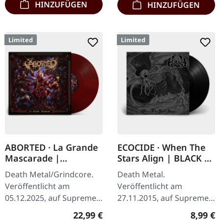
HINZUFÜGEN
HINZUFÜGEN
Limited
Limited
ABORTED · La Grande
ECOCIDE · When The
Mascarade |
Stars Align | BLACK 7"
TRANSPARENT
EP
Death Metal/Grindcore.
Death Metal.
RED/BLACK LP
Veröffentlicht am
Veröffentlicht am
05.12.2025, auf Supreme
27.11.2015, auf Supreme
Chaos Records. Zum
Chaos Records. Schweres
Regulärer Preis:
Regulär
22,99 €
8,99 €