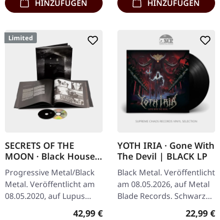
HINZUFÜGEN
HINZUFÜGEN
Limited
SECRETS OF THE
YOTH IRIA · Gone With
MOON · Black House |
The Devil | BLACK LP
ARTBOOK CD
Progressive Metal/Black
Black Metal. Veröffentlicht
Metal. Veröffentlicht am
am 08.05.2026, auf Metal
08.05.2020, auf Lupus
Blade Records. Schwarzes
Lounge. Limitierte
Vinyl im Standard-Cover
Regulärer Preis:
Reguläre
42,99 €
22,99 €
exklusive Artbook-Edition
mit Insert und Download-