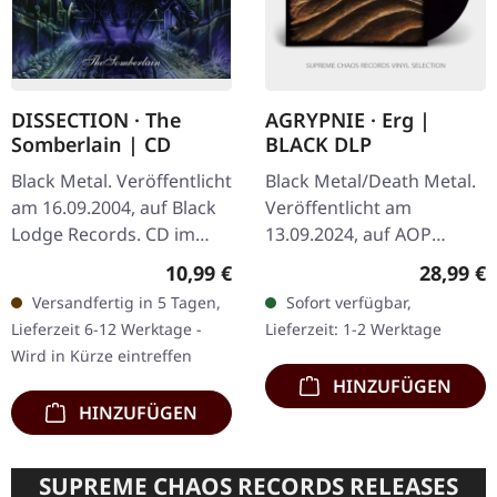
DISSECTION · The
AGRYPNIE · Erg |
Somberlain | CD
BLACK DLP
Black Metal. Veröffentlicht
Black Metal/Death Metal.
am 16.09.2004, auf Black
Veröffentlicht am
Lodge Records. CD im
13.09.2024, auf AOP
Jewelcase, Re-Release auf
Records. Schwarzes
Regulärer Preis:
Reguläre
10,99 €
28,99 €
Black Lodge, Remastered.
Doppel-Vinyl im Gatefold-
Versandfertig in 5 Tagen,
Sofort verfügbar,
"The Somberlain", das…
Cover. Agrypnie
Lieferzeit 6-12 Werktage -
Lieferzeit: 1-2 Werktage
entfesseln mit „Erg" ihr…
Wird in Kürze eintreffen
HINZUFÜGEN
HINZUFÜGEN
SUPREME CHAOS RECORDS RELEASES