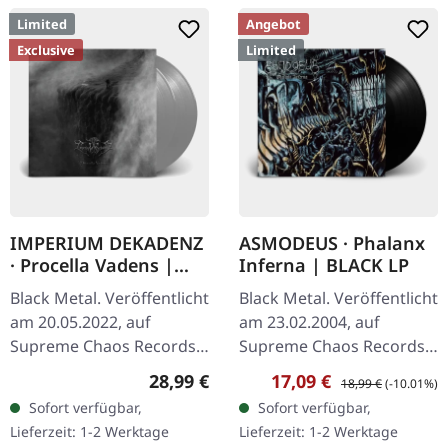
Limited
Angebot
Exclusive
Limited
IMPERIUM DEKADENZ
ASMODEUS · Phalanx
· Procella Vadens |
Inferna | BLACK LP
SILVER 2LP
Black Metal. Veröffentlicht
Black Metal. Veröffentlicht
am 20.05.2022, auf
am 23.02.2004, auf
Supreme Chaos Records.
Supreme Chaos Records.
Letzte Exemplare! #4-10
Hochwertiges 180g Vinyl
Regulärer Preis:
Verkaufspreis:
Regulärer Preis:
28,99 €
17,09 €
18,99 €
(-10.01%)
Silbernes Doppel-Vinyl im
mit schönem Gatefold
Sofort verfügbar,
Sofort verfügbar,
Gatefold-Cover mit
Cover und bedruckten
Lieferzeit: 1-2 Werktage
Lieferzeit: 1-2 Werktage
bedrucktem…
Innenhüllen.…