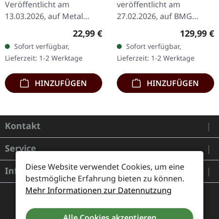
Veröffentlicht am
veröffentlicht am
13.03.2026, auf Metal
27.02.2026, auf BMG
Blade Records. Schwarzes
Rights Management.
Regulärer Preis:
Regulärer
22,99 €
129,99 €
Vinyl im Standard-Cover
Deluxe-Boxset in
Sofort verfügbar,
Sofort verfügbar,
mit Poster, Insert und
hochwertiger
Lieferzeit: 1-2 Werktage
Lieferzeit: 1-2 Werktage
Download-Karte.…
Verpackung. Enthält fünf
Vinyl LP…
HINZUFÜGEN
HINZUFÜGEN
Kontakt
Service
Diese Website verwendet Cookies, um eine
Informationen
bestmögliche Erfahrung bieten zu können.
Mehr Informationen zur Datennutzung
Alle Cookies akzeptieren