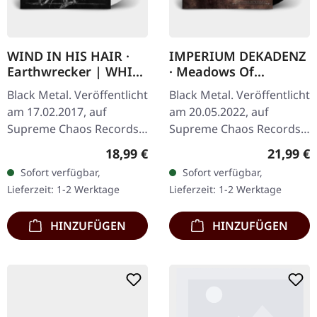
WIND IN HIS HAIR ·
IMPERIUM DEKADENZ
Earthwrecker | WHITE
· Meadows Of
SPLATTER LP
Nostalgia | BLACK 2LP
Black Metal. Veröffentlicht
Black Metal. Veröffentlicht
am 17.02.2017, auf
am 20.05.2022, auf
Supreme Chaos Records.
Supreme Chaos Records.
Weißes Vinyl mit grauen
Schwarzes Doppel-Vinyl
Regulärer Preis:
Reguläre
18,99 €
21,99 €
Splattern im Standard-
im Gatefold-Cover mit
Sofort verfügbar,
Sofort verfügbar,
Cover, kommt mit Insert.…
bedrucktem Insert,
Lieferzeit: 1-2 Werktage
Lieferzeit: 1-2 Werktage
limitiert auf…
HINZUFÜGEN
HINZUFÜGEN