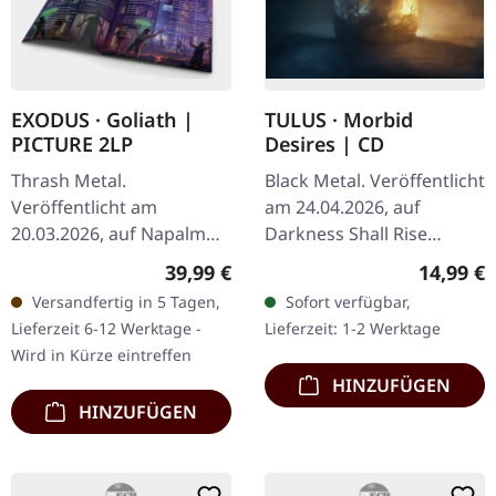
EXODUS · Goliath |
TULUS · Morbid
PICTURE 2LP
Desires | CD
Thrash Metal.
Black Metal. Veröffentlicht
Veröffentlicht am
am 24.04.2026, auf
20.03.2026, auf Napalm
Darkness Shall Rise
Records. Picture Doppel-
Productions. CD im
Regulärer Preis:
Reguläre
39,99 €
14,99 €
Vinyl im Gatefold-Cover
Jewelcase mit 12-seitigem
Versandfertig in 5 Tagen,
Sofort verfügbar,
mit 12" Booklet und
Booklet. Nach 35 Jahren…
Lieferzeit 6-12 Werktage -
Lieferzeit: 1-2 Werktage
Zertifikat. Limitiert auf…
Wird in Kürze eintreffen
HINZUFÜGEN
HINZUFÜGEN