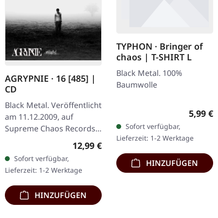
TYPHON · Bringer of
chaos | T-SHIRT L
Black Metal. 100%
AGRYPNIE · 16 [485] |
Baumwolle
CD
Black Metal. Veröffentlicht
Regulär
5,99 €
am 11.12.2009, auf
Sofort verfügbar,
Supreme Chaos Records.
Lieferzeit: 1-2 Werktage
CD im Jewelcase mit 12-
Regulärer Preis:
12,99 €
seitigem Booklet. Das
Sofort verfügbar,
HINZUFÜGEN
dritte Album von
Lieferzeit: 1-2 Werktage
AGRYPNIE ist…
HINZUFÜGEN