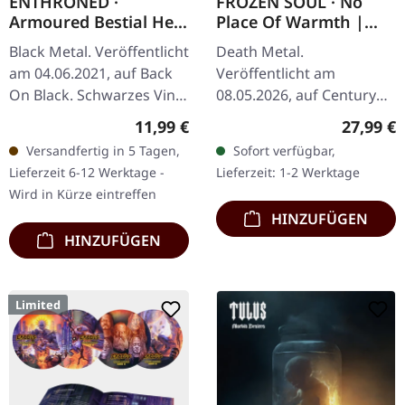
ENTHRONED ·
FROZEN SOUL · No
Armoured Bestial Hell
Place Of Warmth |
| BLACK
BLACK LP
Black Metal. Veröffentlicht
Death Metal.
am 04.06.2021, auf Back
Veröffentlicht am
On Black. Schwarzes Vinyl
08.05.2026, auf Century
im Gatefold-Cover.
Media Records.
Regulärer Preis:
Reguläre
11,99 €
27,99 €
"Armoured Bestial Hell,"
Schwarzes Vinyl im
Versandfertig in 5 Tagen,
Sofort verfügbar,
das vierte Album von…
Standard-Cover mit
Lieferzeit 6-12 Werktage -
Lieferzeit: 1-2 Werktage
Matt/Glanz-Finish und
Wird in Kürze eintreffen
Insert. 180g-Vinyl.…
HINZUFÜGEN
HINZUFÜGEN
Limited