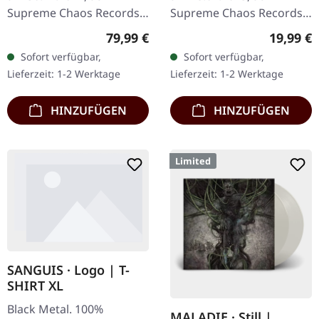
Supreme Chaos Records.
Supreme Chaos Records.
Ultra schwere
SCR-Exklusives Splatter-
Regulärer Preis:
Reguläre
79,99 €
19,99 €
Mahaghoni-farbene Holz-
Vinyl auf transparent lila
Sofort verfügbar,
Sofort verfügbar,
Box mit graviertem Logo,
Vinyl mit blauen Splattern,
Lieferzeit: 1-2 Werktage
Lieferzeit: 1-2 Werktage
Titel und…
…
HINZUFÜGEN
HINZUFÜGEN
Limited
SANGUIS · Logo | T-
SHIRT XL
Black Metal. 100%
MALADIE · Still |