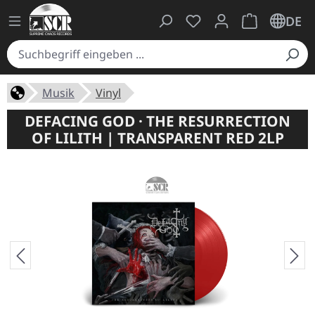
Du hast 0 Produkte auf
Warenkorb ent
DE
Musik
Vinyl
DEFACING GOD · THE RESURRECTION
OF LILITH | TRANSPARENT RED 2LP