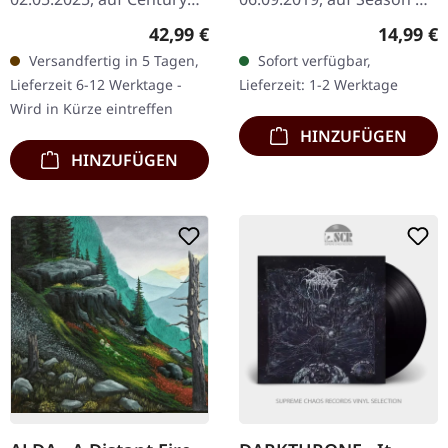
Media Records. Dunkel
Mist. Schwarzes Vinyl im
Regulärer Preis:
Reguläre
42,99 €
14,99 €
blutrotes Doppel-Vinyl im
Gatefold-Cover. „Els
Versandfertig in 5 Tagen,
Sofort verfügbar,
Gatefold-Cover,
Sepulcres Blancs“ von
Lieferzeit 6-12 Werktage -
Lieferzeit: 1-2 Werktage
bedruckte…
Foscor…
Wird in Kürze eintreffen
HINZUFÜGEN
HINZUFÜGEN