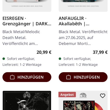
EISREGEN ·
ANFAUGLIR ·
Grenzgänger | DARK
Akallabêth |
GREEN 2LP
TRANSPARENT
Black Metal/Melodic
Black Metal. Veröffentlicht
BLUE/BLACK 2LP
Death Metal.
am 27.06.2025, auf
Veröffentlicht am
Debemur Morti
13.01.2023, auf Massacre
Productions. Transparent
Regulärer Preis:
Reguläre
20,99 €
37,99 €
Records. Dunkelgrünes
Blau/Schwarz
Sofort verfügbar,
Sofort verfügbar,
Doppel-Vinyl im Gatefold-
marmoriertes Doppel-
Lieferzeit: 1-2 Werktage
Lieferzeit: 1-2 Werktage
Cover. Eisregen kehrt
Vinyl im Gatefold-Cover.…
mit…
HINZUFÜGEN
HINZUFÜGEN
Angebot