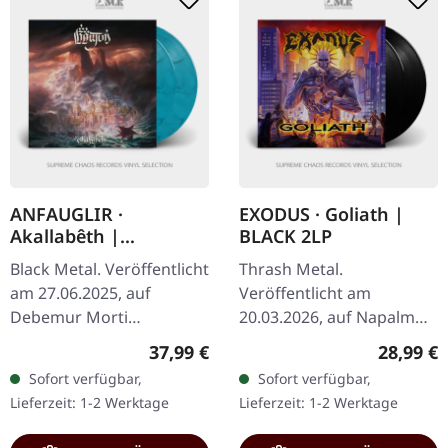
ANFAUGLIR ·
EXODUS · Goliath |
Akallabêth |
BLACK 2LP
TRANSPARENT
Black Metal. Veröffentlicht
Thrash Metal.
BLUE/BLACK 2LP
am 27.06.2025, auf
Veröffentlicht am
Debemur Morti
20.03.2026, auf Napalm
Productions. Transparent
Records. 180g schwarzes
Regulärer Preis:
Reguläre
37,99 €
28,99 €
Blau/Schwarz
Doppel-Vinyl im Gatefold-
Sofort verfügbar,
Sofort verfügbar,
marmoriertes Doppel-
Cover. Exodus melden sich
Lieferzeit: 1-2 Werktage
Lieferzeit: 1-2 Werktage
Vinyl im Gatefold-Cover.…
mit voller Wucht…