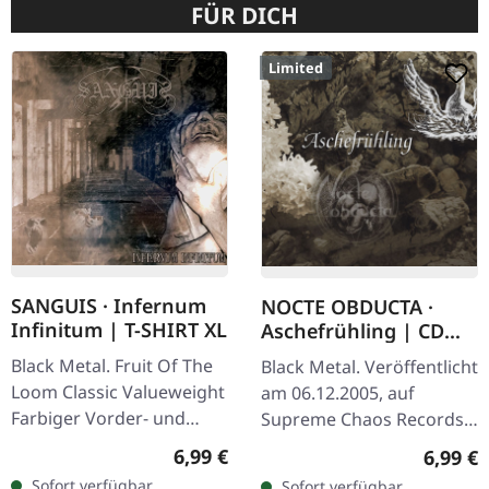
FÜR DICH
Limited
SANGUIS · Infernum
NOCTE OBDUCTA ·
Infinitum | T-SHIRT XL
Aschefrühling | CD
SINGLE
Black Metal. Fruit Of The
Black Metal. Veröffentlicht
Loom Classic Valueweight
am 06.12.2005, auf
Farbiger Vorder- und
Supreme Chaos Records.
Rückendruck 100%
CD-Single, limitiert auf
Regulärer Preis:
6,99 €
Regulär
6,99 €
Baumwolle
1500 nummeriete
Sofort verfügbar,
Sofort verfügbar,