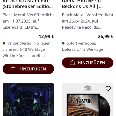
ALDA · A Distant Fire
DARKTHRONE · It
(Stonebreaker Edition)
Beckons Us All |
| CD
BLACK LP
Black Metal. Veröffentlicht
Black Metal. Veröffentlicht
am 11.07.2025, auf
am 26.04.2024, auf
Eisenwald. CD im
Peaceville Records.
Jewelcase, Stonebreaker
Schwarzes Vinyl. "It
Regulärer Preis:
Reguläre
12,99 €
26,99 €
Edition. Klassisches
Beckons Us All" ist ein
Versandfertig in 5 Tagen,
Sofort verfügbar,
Jewelcase mit 12-seitigem
weiteres abenteuerliches
Lieferzeit 6-12 Werktage -
Lieferzeit: 1-2 Werktage
Booklet auf…
Eintauchen…
Wird in Kürze eintreffen
HINZUFÜGEN
HINZUFÜGEN