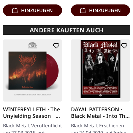
HINZUFÜGEN
HINZUFÜGEN
ANDERE KAUFTEN AUCH
WINTERFYLLETH · The
DAYAL PATTERSON ·
Unyielding Season |
Black Metal - Into The
FUCHSIA 2LP
Abyss (German
Black Metal. Veröffentlicht
Black Metal. Erschienen
Edition) | BOOK
am 27.03.2026, auf
am 24.04.2020, bei Index