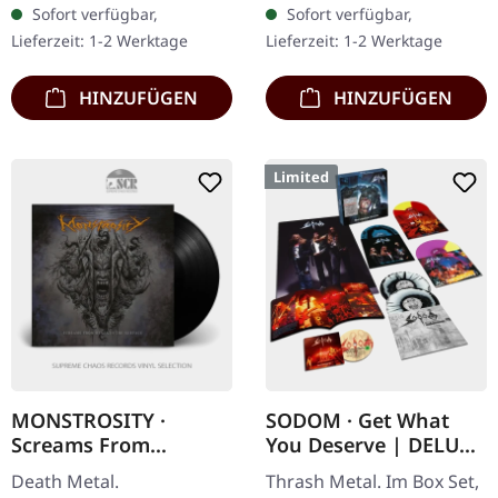
Sofort verfügbar,
Sofort verfügbar,
mit silbernem
Karte. 180g-Vinyl. Was…
Lieferzeit: 1-2 Werktage
Lieferzeit: 1-2 Werktage
Heißprägedruck,…
HINZUFÜGEN
HINZUFÜGEN
Limited
MONSTROSITY ·
SODOM · Get What
Screams From
You Deserve | DELUXE
Beneath The Surface |
BOXSET 5LP+DVD
Death Metal.
Thrash Metal. Im Box Set,
BLACK LP