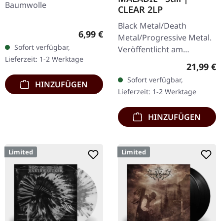
Baumwolle
CLEAR 2LP
Black Metal/Death
Regulärer Preis:
6,99 €
Metal/Progressive Metal.
Sofort verfügbar,
Veröffentlicht am
Lieferzeit: 1-2 Werktage
10.04.2015, auf Supreme
Reguläre
21,99 €
Chaos Records.
Sofort verfügbar,
HINZUFÜGEN
Transparentes Doppel-
Lieferzeit: 1-2 Werktage
Vinyl im schweren…
HINZUFÜGEN
Limited
Limited