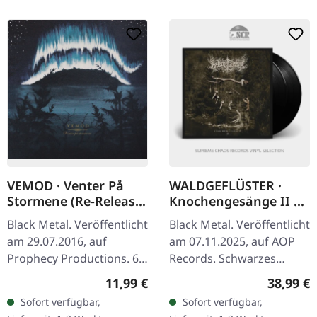
VEMOD · Venter På
WALDGEFLÜSTER ·
Stormene (Re-Release)
Knochengesänge II |
| DIGIPAK CD
BLACK 2LP
Black Metal. Veröffentlicht
Black Metal. Veröffentlicht
am 29.07.2016, auf
am 07.11.2025, auf AOP
Prophecy Productions. 6-
Records. Schwarzes
teilige Digipak, 16-seitiges
Doppel-Vinyl im Gatefold-
Regulärer Preis:
Reguläre
11,99 €
38,99 €
Booklet auf Norwegisch,
Cover. Gemischt und
Sofort verfügbar,
Sofort verfügbar,
Englisch, Deutsch,
gemastert von Markus