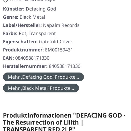
Künstler:
Defacing God
Genre:
Black Metal
Label/Hersteller:
Napalm Records
Farbe:
Rot, Transparent
Eigenschaften:
Gatefold-Cover
Produktnummer:
EM00159431
EAN:
0840588171330
Herstellernummer:
840588171330
Mehr ‚Defacing God‘ Produkte...
Mehr ‚Black Metal‘ Produkte...
Produktinformationen "DEFACING GOD ·
The Resurrection of Lilith |
TRANSPARENT RED 2LP"