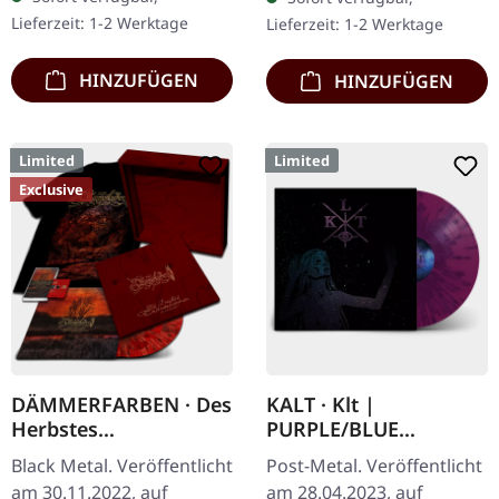
Exemplare. Nachdem die
Lieferzeit: 1-2 Werktage
Lieferzeit: 1-2 Werktage
Nachfrage nach…
HINZUFÜGEN
HINZUFÜGEN
Limited
Limited
Exclusive
DÄMMERFARBEN · Des
KALT · Klt |
Herbstes
PURPLE/BLUE
Trauerhymnen MMXX
SPLATTER LP
Black Metal. Veröffentlicht
Post-Metal. Veröffentlicht
| WOODEN LP BOX
am 30.11.2022, auf
am 28.04.2023, auf