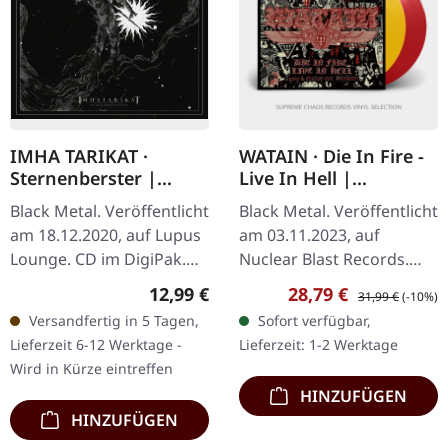
IMHA TARIKAT ·
WATAIN · Die In Fire -
Sternenberster |
Live In Hell |
DIGIPAK CD
YELLOW/RED 2LP
Black Metal. Veröffentlicht
Black Metal. Veröffentlicht
am 18.12.2020, auf Lupus
am 03.11.2023, auf
Lounge. CD im DigiPak.
Nuclear Blast Records.
"Sternenberster," das
Transparent gelb &
Regulärer Preis:
Verkaufspreis:
Regulärer Preis:
12,99 €
28,79 €
31,99 €
(-10%)
zweite Werk von Imha
transparent rotes Doppel-
Versandfertig in 5 Tagen,
Sofort verfügbar,
Tarikat, ist eine
Vinyl. Es gibt Live-Alben,
Lieferzeit 6-12 Werktage -
Lieferzeit: 1-2 Werktage
tiefgründige…
und dann…
Wird in Kürze eintreffen
HINZUFÜGEN
HINZUFÜGEN