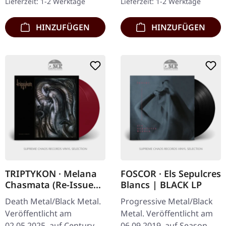
Lieferzeit: 1-2 Werktage
Lieferzeit: 1-2 Werktage
Album…
Stock.…
HINZUFÜGEN
HINZUFÜGEN
TRIPTYKON · Melana
FOSCOR · Els Sepulcres
Chasmata (Re-Issue
Blancs | BLACK LP
2025) | DEEP BLOOD
Death Metal/Black Metal.
Progressive Metal/Black
RED 2LP
Veröffentlicht am
Metal. Veröffentlicht am
02.05.2025, auf Century
06.09.2019, auf Season Of