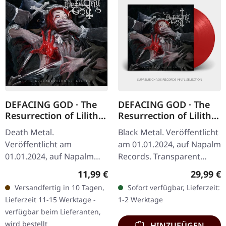
DEFACING GOD · The
DEFACING GOD · The
Resurrection of Lilith |
Resurrection of Lilith |
DIGISLEEVE CD
TRANSPARENT RED 2LP
Death Metal.
Black Metal. Veröffentlicht
Veröffentlicht am
am 01.01.2024, auf Napalm
01.01.2024, auf Napalm
Records. Transparent
Records. CD im 6-seitigen
rotes Vinyl im Gatefold-
Regulärer Preis:
Reguläre
11,99 €
29,99 €
Disgisleeve mit 16-
Cover. Defacing God
Versandfertig in 10 Tagen,
Sofort verfügbar, Lieferzeit:
seitigem Booklet. Die
entfesseln pure sonische…
Lieferzeit 11-15 Werktage -
1-2 Werktage
dänischen Black…
verfügbar beim Lieferanten,
wird bestellt
HINZUFÜGEN