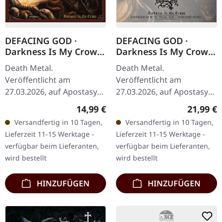
DEFACING GOD ·
DEFACING GOD ·
Darkness Is My Crown
Darkness Is My Crown
| DIGIPAK CD
| PEARL FLIP LP
Death Metal.
Death Metal.
Veröffentlicht am
Veröffentlicht am
27.03.2026, auf Apostasy
27.03.2026, auf Apostasy
Records. CD im Digipak.
Records. Pearl Flip Vinyl im
Regulärer Preis:
Reguläre
14,99 €
21,99 €
Defacing God liefern mit
Gatefold-Cover mit Insert.
Versandfertig in 10 Tagen,
Versandfertig in 10 Tagen,
„Darkness Is My Crown"
Limitiert auf 300
Lieferzeit 11-15 Werktage -
Lieferzeit 11-15 Werktage -
ihr bisher…
Exemplare. Defacing…
verfügbar beim Lieferanten,
verfügbar beim Lieferanten,
wird bestellt
wird bestellt
HINZUFÜGEN
HINZUFÜGEN