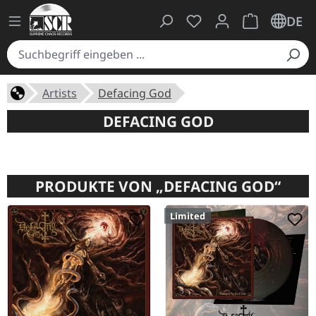
Du hast 0 Produkte auf
Warenkorb ent
DE
Artists
Defacing God
DEFACING GOD
PRODUKTE VON „DEFACING GOD“
Limited