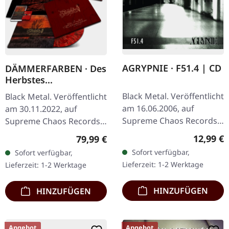
AGRYPNIE · F51.4 | CD
DÄMMERFARBEN · Des
Herbstes
Trauerhymnen MMXX
Black Metal. Veröffentlicht
Black Metal. Veröffentlicht
| WOODEN LP BOX
am 16.06.2006, auf
am 30.11.2022, auf
Supreme Chaos Records.
Supreme Chaos Records.
CD im Jewelcase mit 12-
Ultra schwere
Reguläre
12,99 €
Regulärer Preis:
79,99 €
seitigem Booklet. Als
Mahaghoni-farbene Holz-
Sofort verfügbar,
Sofort verfügbar,
Agrypnie 2006 „F51.4"…
Box mit graviertem Logo,
Lieferzeit: 1-2 Werktage
Lieferzeit: 1-2 Werktage
Titel und…
HINZUFÜGEN
HINZUFÜGEN
Angebot
Angebot