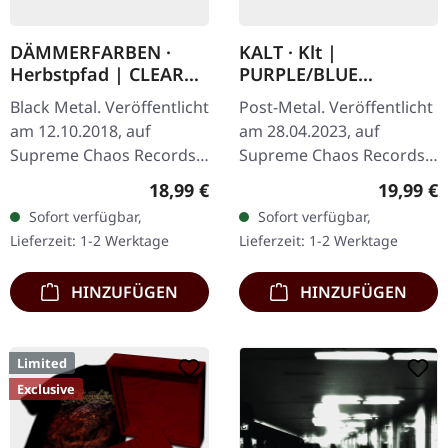
DÄMMERFARBEN ·
KALT · Klt |
Herbstpfad | CLEAR
PURPLE/BLUE
LP
SPLATTER LP
Black Metal. Veröffentlicht
Post-Metal. Veröffentlicht
am 12.10.2018, auf
am 28.04.2023, auf
Supreme Chaos Records.
Supreme Chaos Records.
Transparentes Vinyl
SCR-Exklusives Splatter-
Regulärer Preis:
Reguläre
18,99 €
19,99 €
limitiert auf nur 200
Vinyl auf transparent lila
Sofort verfügbar,
Sofort verfügbar,
Exemplare. Diese
Vinyl mit blauen Splattern,
Lieferzeit: 1-2 Werktage
Lieferzeit: 1-2 Werktage
hochwertige…
…
HINZUFÜGEN
HINZUFÜGEN
Limited
Exclusive