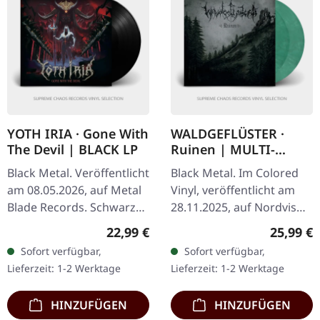
YOTH IRIA · Gone With
WALDGEFLÜSTER ·
The Devil | BLACK LP
Ruinen | MULTI-
COLORED 2LP
Black Metal. Veröffentlicht
Black Metal. Im Colored
am 08.05.2026, auf Metal
Vinyl, veröffentlicht am
Blade Records. Schwarzes
28.11.2025, auf Nordvis
Vinyl im Standard-Cover
Produktion. Mehrfarbiges
Regulärer Preis:
Reguläre
22,99 €
25,99 €
mit Insert und Download-
Doppel-Vinyl im Gatefold-
Sofort verfügbar,
Sofort verfügbar,
Karte. 180g-Vinyl. Was…
Cover. Fast ein Jahrzehnt…
Lieferzeit: 1-2 Werktage
Lieferzeit: 1-2 Werktage
HINZUFÜGEN
HINZUFÜGEN