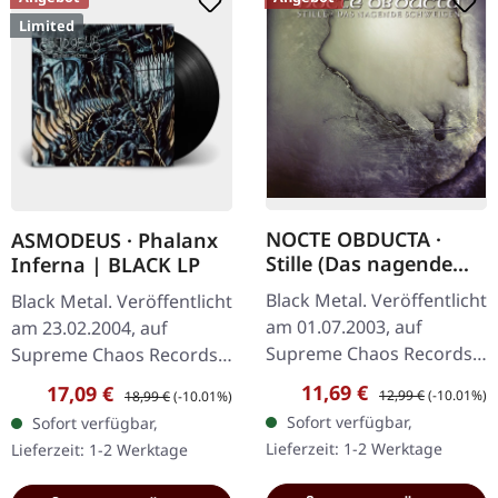
Limited
NOCTE OBDUCTA ·
ASMODEUS · Phalanx
Stille (Das nagende
Inferna | BLACK LP
Schweigen) | CD
Black Metal. Veröffentlicht
Black Metal. Veröffentlicht
am 01.07.2003, auf
am 23.02.2004, auf
Supreme Chaos Records.
Supreme Chaos Records.
CD im Jewelcase. Mit
Hochwertiges 180g Vinyl
Verkaufspreis:
Regulärer Preis:
11,69 €
Verkaufspreis:
Regulärer Preis:
17,09 €
12,99 €
(-10.01%)
18,99 €
(-10.01%)
"Stille (Das nagende
mit schönem Gatefold
Sofort verfügbar,
Sofort verfügbar,
Schweigen)" zeigen sich
Cover und bedruckten
Lieferzeit: 1-2 Werktage
Lieferzeit: 1-2 Werktage
Nocte Obducta…
Innenhüllen.…