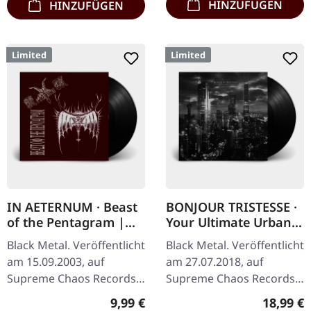
HINZUFÜGEN
HINZUFÜGEN
Limited
Limited
IN AETERNUM · Beast
BONJOUR TRISTESSE ·
of the Pentagram |
Your Ultimate Urban
BLACK 10" MLP
Nightmare | BLACK LP
Black Metal. Veröffentlicht
Black Metal. Veröffentlicht
am 15.09.2003, auf
am 27.07.2018, auf
Supreme Chaos Records.
Supreme Chaos Records.
Achtung! Wir haben nur
Schwarzes Vinyl mit
Regulärer Preis:
Reguläre
9,99 €
18,99 €