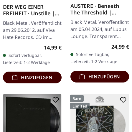
AUSTERE · Beneath
DER WEG EINER
The Threshold |
FREIHEIT · Unstille |
TRANSPARENT PETROL
CD
Black Metal. Veröffentlicht
Black Metal. Veröffentlicht
LP
am 05.04.2024, auf Lupus
am 29.06.2012, auf Viva
Lounge. Transparent
Hate Records. CD im
petrolfarbenes Bio-Vinyl
Jewelcase. "Unstille" von
Reguläre
24,99 €
Regulärer Preis:
14,99 €
im Gatefold-Cover mit
Der Weg Einer Freiheit ist
Sofort verfügbar,
Sofort verfügbar,
Insert, gefütterter…
eine meisterhafte…
Lieferzeit: 1-2 Werktage
Lieferzeit: 1-2 Werktage
HINZUFÜGEN
HINZUFÜGEN
Rare
Limited