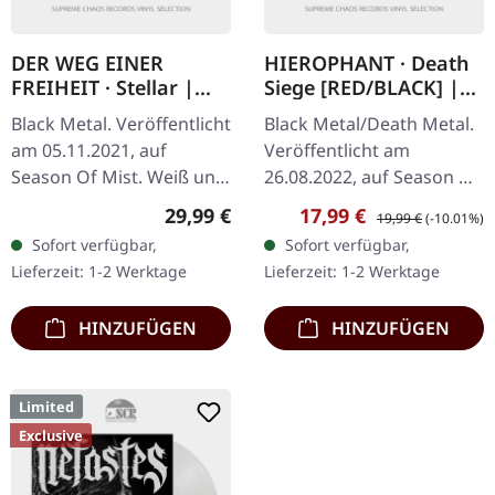
DER WEG EINER
HIEROPHANT · Death
FREIHEIT · Stellar |
Siege [RED/BLACK] |
WHITE/BLACK LP
LP
Black Metal. Veröffentlicht
Black Metal/Death Metal.
am 05.11.2021, auf
Veröffentlicht am
Season Of Mist. Weiß und
26.08.2022, auf Season Of
schwarz gemischtes Vinyl
Mist Underground
Regulärer Preis:
Verkaufspreis:
Regulärer Preis:
29,99 €
17,99 €
19,99 €
(-10.01%)
mit gestanztem Cover,
Activists. Dunkelrot und
Sofort verfügbar,
Sofort verfügbar,
limitiert auf 200
schwarz marmoriertes
Lieferzeit: 1-2 Werktage
Lieferzeit: 1-2 Werktage
Exemplare.…
Vinyl im…
HINZUFÜGEN
HINZUFÜGEN
Limited
Exclusive