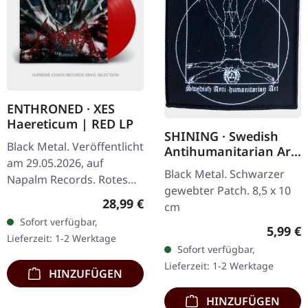
ENTHRONED · XES
Haereticum | RED LP
SHINING · Swedish
Black Metal. Veröffentlicht
Antihumanitarian Art
am 29.05.2026, auf
| PATCH
Black Metal. Schwarzer
Napalm Records. Rotes
gewebter Patch. 8,5 x 10
Vinyl im Gatefold-Cover.
Regulärer Preis:
28,99 €
cm
Limitiert auf 200
Sofort verfügbar,
Exemplare. Die
Regulär
5,99 €
Lieferzeit: 1-2 Werktage
belgischen…
Sofort verfügbar,
Lieferzeit: 1-2 Werktage
HINZUFÜGEN
HINZUFÜGEN