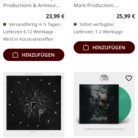
Productions & Armour.
Mark Production.
Transparent/schwarz
Schwarzes Doppel-Vinyl.
Regulärer Preis:
Reguläre
23,99 €
25,99 €
marmoriertes Vinyl im
Nordland II setzt die
Versandfertig in 5 Tagen,
Sofort verfügbar,
Standard-Cover mit
Erkundung des
Lieferzeit 6-12 Werktage -
Lieferzeit: 1-2 Werktage
polyliniertem…
legendären…
Wird in Kürze eintreffen
HINZUFÜGEN
HINZUFÜGEN