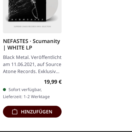
NEFASTES · Scumanity
| WHITE LP
Black Metal. Veröffentlicht
am 11.06.2021, auf Source
Atone Records. Exklusives
weißes Vinyl in
Regulärer Preis:
19,99 €
Zusammenarbeit mit
Sofort verfügbar,
Source Atone Records.
Lieferzeit: 1-2 Werktage
Nur bei…
HINZUFÜGEN