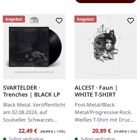
Angebot
Angebot
SVARTELDER ·
ALCEST · Faun |
Trenches | BLACK LP
WHITE T-SHIRT
Black Metal. Veröffentlicht
Post-Metal/Black
am 02.08.2024, auf
Metal/Progressive Rock.
Soulseller. Schwarzes
Weißes T-Shirt mit Druck
Vinyl. SIDE A: Psychotic
auf Vorderseite. Gildan
Verkaufspreis:
Regulärer Preis:
Verkaufspreis:
Regulärer Preis
22,49 €
20,89 €
24,99 €
(-10%)
21,99 €
(-5%)
Symphony I Give The
Softstyle. 100%
Sofort verfügbar,
Sofort verfügbar,