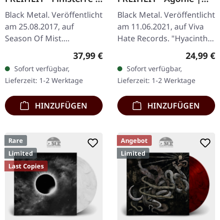
BLACK 2LP
CLEAR/RED/BLUE LP
Black Metal. Veröffentlicht
Black Metal. Veröffentlicht
am 25.08.2017, auf
am 11.06.2021, auf Viva
Season Of Mist.
Hate Records. "Hyacinth"
Schwarzes Doppel-Vinyl
Transparent/Rot/Blau
Regulärer Preis:
Reguläre
37,99 €
24,99 €
im Gatefold-Cover,
marmoriertes Vinyl.
Sofort verfügbar,
Sofort verfügbar,
inklusive Bonus-Track.
Limitiert auf 300
Lieferzeit: 1-2 Werktage
Lieferzeit: 1-2 Werktage
Der Weg einer…
Exemplare.…
HINZUFÜGEN
HINZUFÜGEN
Rare
Angebot
Limited
Limited
Last Copies