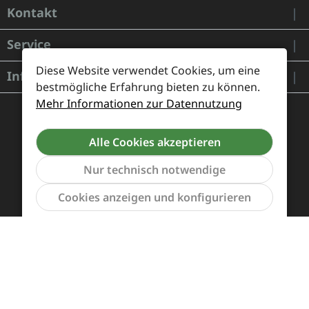
Kontakt
Service
Diese Website verwendet Cookies, um eine
Informationen
bestmögliche Erfahrung bieten zu können.
Mehr Informationen zur Datennutzung
Alle Cookies akzeptieren
Nur technisch notwendige
Werkzeu
Cookies anzeigen und konfigurieren
Zahlung und Versand
Widerrufsrecht und Rücksendung
Kontakt
Händleranfragen
Cookie-Voreinstellungen