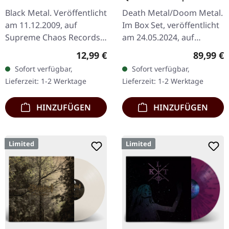
WOODEN BOX SET
Black Metal. Veröffentlicht
Death Metal/Doom Metal.
am 11.12.2009, auf
Im Box Set, veröffentlicht
Supreme Chaos Records.
am 24.05.2024, auf
CD im Jewelcase mit 12-
Supreme Chaos Records.
Regulärer Preis:
Reguläre
12,99 €
89,99 €
seitigem Booklet. Das
Ultra schwere,
Sofort verfügbar,
Sofort verfügbar,
dritte Album von
handgearbeitete Holzbox
Lieferzeit: 1-2 Werktage
Lieferzeit: 1-2 Werktage
AGRYPNIE ist…
mit graviertem…
HINZUFÜGEN
HINZUFÜGEN
Limited
Limited