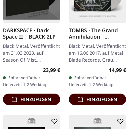
DARKSPACE · Dark
TOMBS · The Grand
Space II | BLACK 2LP
Annihilation |
IVORY/GREY LP
Black Metal. Veröffentlicht
Black Metal. Veröffentlicht
am 31.03.2023, auf
am 16.06.2017, auf Metal
Season Of Mist.
Blade Records. Grau
Schwarzes Doppel-Vinyl
marmoriertes Vinyl mit
Regulärer Preis:
Reguläre
23,99 €
14,99 €
mit speziellem UV-Print
Booklet, limitiert auf 200
Sofort verfügbar,
Sofort verfügbar,
auf der D-Seite im
handnummerierte
Lieferzeit: 1-2 Werktage
Lieferzeit: 1-2 Werktage
Gatefold-Cover.…
Exemplare.…
HINZUFÜGEN
HINZUFÜGEN