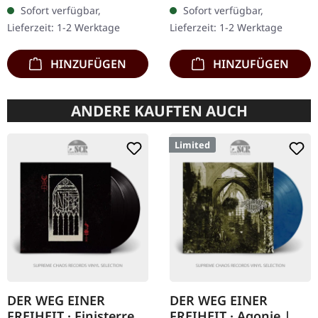
noch Exemplare mit
schwerem Cover und
Sofort verfügbar,
Sofort verfügbar,
"Promo" statt
Insert, limitiert auf 200
Lieferzeit: 1-2 Werktage
Lieferzeit: 1-2 Werktage
Nummerierung.
Exemplare.…
Spezielle…
HINZUFÜGEN
HINZUFÜGEN
ANDERE KAUFTEN AUCH
Limited
DER WEG EINER
DER WEG EINER
FREIHEIT · Finisterre |
FREIHEIT · Agonie |