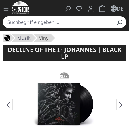
Du hast 0 Produkte auf
Warenkorb ent
DE
Musik
Vinyl
DECLINE OF THE I · JOHANNES | BLACK
LP