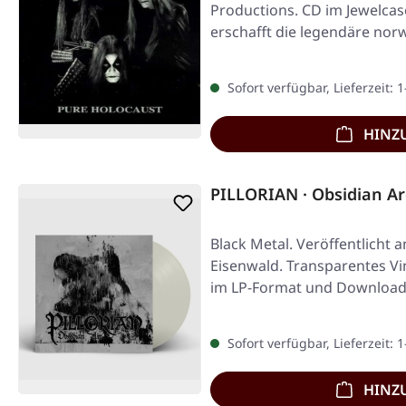
Productions. CD im Jewelcas
erschafft die legendäre no
Sofort verfügbar, Lieferzeit: 
HINZ
PILLORIAN · Obsidian Ar
Black Metal. Veröffentlicht 
Eisenwald. Transparentes Vin
im LP-Format und Downloa
Sofort verfügbar, Lieferzeit: 
HINZ