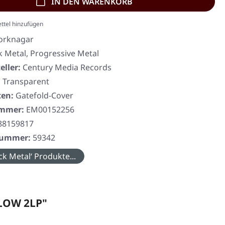
IN DEN WARENKORB
ttel hinzufügen
orknagar
k Metal, Progressive Metal
eller:
Century Media Records
, Transparent
ten:
Gatefold-Cover
ummer:
EM00152256
88159817
rnummer:
59342
ck Metal‘ Produkte...
LLOW 2LP"