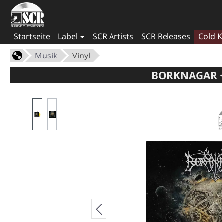
Startseite
Label
SCR Artists
SCR Releases
Cold K
Musik
Vinyl
BORKNAGAR · 