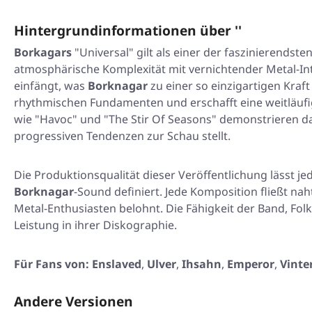
Hintergrundinformationen über ''
Borkagars
"Universal"
gilt als einer der faszinierendst
atmosphärische Komplexität mit vernichtender Metal-Int
einfängt, was
Borknagar
zu einer so einzigartigen Kra
rhythmischen Fundamenten und erschafft eine weitläufig
wie
"Havoc"
und
"The Stir Of Seasons"
demonstrieren da
progressiven Tendenzen zur Schau stellt.
Die Produktionsqualität dieser Veröffentlichung lässt j
Borknagar
-Sound definiert. Jede Komposition fließt na
Metal-Enthusiasten belohnt. Die Fähigkeit der Band, Fol
Leistung in ihrer Diskographie.
Für Fans von:
Enslaved
,
Ulver
,
Ihsahn
,
Emperor
,
Vinte
Andere Versionen