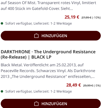
auf Season Of Mist. Transparent rotes Vinyl, limitiert
auf 400 Stück im Gatefold-Cover. Sieht…
Verkaufspreis:
Regulärer Preis:
25,19 €
27,99 €
(-10%)
Sofort verfügbar, Lieferzeit: 1-2 Werktage
HINZUFÜGEN
DARKTHRONE · The Underground Resistance
(Re-Release) | BLACK LP
Black Metal. Veröffentlicht am 25.02.2013, auf
Peaceville Records. Schwarzes Vinyl. Als Darkthrone
2013 „The Underground Resistance" entfesselten,…
Verkaufspreis:
Regulärer Preis:
28,49 €
29,99 €
(-5%)
Sofort verfügbar, Lieferzeit: 1-2 Werktage
HINZUFÜGEN