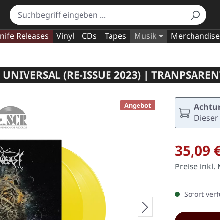
nife Releases
Vinyl
CDs
Tapes
Musik
Merchandise
UNIVERSAL (RE-ISSUE 2023) | TRANPSARE
Angebot
Achtun
Dieser 
Verkaufspre
35,09 
Preise inkl.
Sofort verf