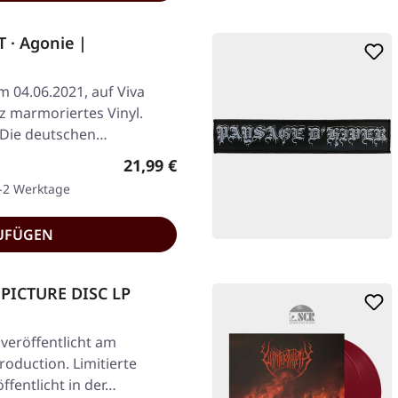
 · Agonie |
m 04.06.2021, auf Viva
z marmoriertes Vinyl.
. Die deutschen…
Regulärer Preis:
21,99 €
1-2 Werktage
UFÜGEN
 PICTURE DISC LP
 veröffentlicht am
roduction. Limitierte
öffentlicht in der…