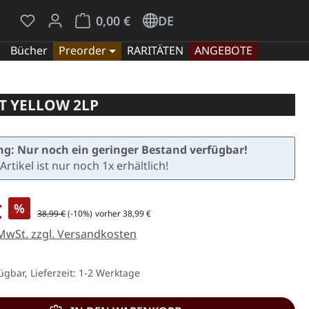
Du hast 0 Produkte auf dem Merkzettel
Warenkorb enthält 0 Positionen. Der Gesamt
0,00 €
DE
Bücher
Preorder
RARITÄTEN
ANGEBOTE
NT YELLOW 2LP
g: Nur noch ein geringer Bestand verfügbar!
Artikel ist nur noch 1x erhältlich!
is:
€
%
Regulärer Preis:
38,99 €
(-10%)
vorher 38,99 €
 MwSt. zzgl. Versandkosten
ügbar, Lieferzeit: 1-2 Werktage