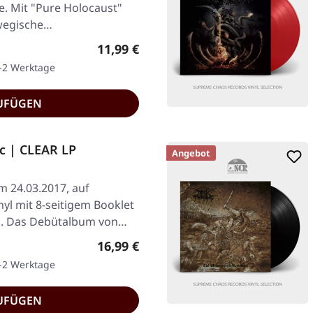
e. Mit "Pure Holocaust"
rwegische…
Regulärer Preis:
11,99 €
1-2 Werktage
UFÜGEN
c | CLEAR LP
Angebot
am 24.03.2017, auf
yl mit 8-seitigem Booklet
d. Das Debütalbum von…
Regulärer Preis:
16,99 €
1-2 Werktage
UFÜGEN