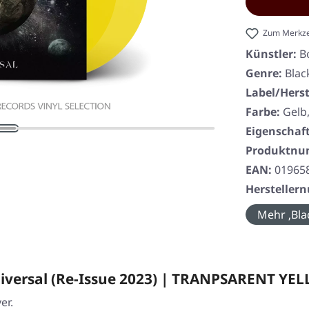
Zum Merkze
Künstler:
B
Genre:
Blac
Label/Herst
Farbe:
Gelb
Eigenschaf
Produktn
EAN:
01965
Herstelle
Mehr ‚Bla
versal (Re-Issue 2023) | TRANPSARENT YE
er.