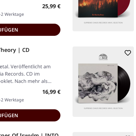
Regulärer Preis:
25,99 €
1-2 Werktage
UFÜGEN
heory | CD
tal. Veröffentlicht am
ia Records. CD im
ooklet. Nach mehr als
Regulärer Preis:
16,99 €
1-2 Werktage
UFÜGEN
nes Of Iswylm | INTO