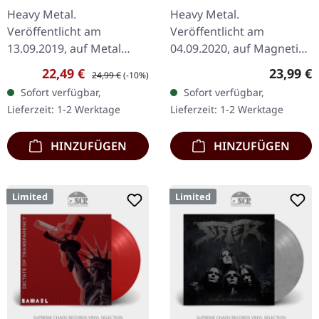
TRANSPARENT RED LP
Heavy Metal.
Heavy Metal.
Veröffentlicht am
Veröffentlicht am
13.09.2019, auf Metal
04.09.2020, auf Magnetic
Blade Records.
Eye Records. Transparent
Verkaufspreis:
Regulärer Preis:
Reguläre
22,49 €
23,99 €
24,99 €
(-10%)
Transparent/Violett
rotes Vinyl im Gatefold-
Sofort verfügbar,
Sofort verfügbar,
marmoriertes Doppel-
Cover. Mit Zakk Sabbath
Lieferzeit: 1-2 Werktage
Lieferzeit: 1-2 Werktage
Vinyl im Gatefold-Cover
zollen Gitarrist und…
mit Patch und…
HINZUFÜGEN
HINZUFÜGEN
Limited
Limited