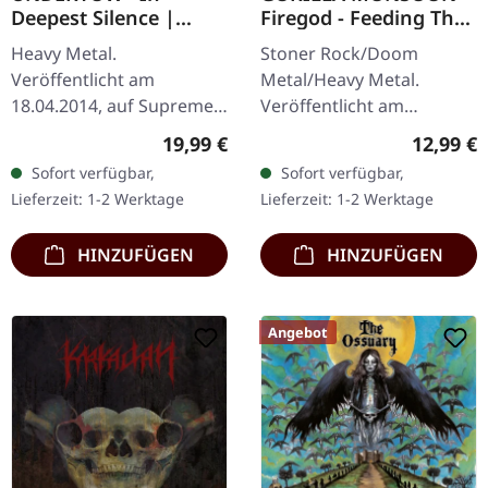
Deepest Silence |
Firegod - Feeding The
BLACK LP
Beast | CD
Heavy Metal.
Stoner Rock/Doom
Veröffentlicht am
Metal/Heavy Metal.
18.04.2014, auf Supreme
Veröffentlicht am
Chaos Records.
11.05.2018, auf Supreme
Regulärer Preis:
Reguläre
19,99 €
12,99 €
Schwarzes Vinyl im
Chaos Records. CD im
Sofort verfügbar,
Sofort verfügbar,
Gatefold-Cover. Limitiert
Jewelcase mit 8-seitigem
Lieferzeit: 1-2 Werktage
Lieferzeit: 1-2 Werktage
auf 200 Exemplare. · 180g
Booklet. Das dritte
Vinyl…
Album…
HINZUFÜGEN
HINZUFÜGEN
Angebot