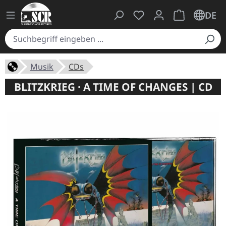
Du hast 0 Produkte auf
Warenkorb ent
DE
Musik
CDs
BLITZKRIEG · A TIME OF CHANGES | CD