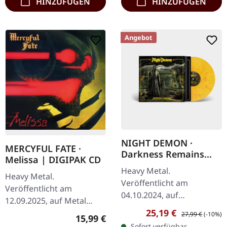
HINZUFÜGEN
HINZUFÜGEN
Angebot
NIGHT DEMON ·
MERCYFUL FATE ·
Darkness Remains
Melissa | DIGIPAK CD
(Deluxe & Expaned) |
Heavy Metal.
MARBLED LP
Heavy Metal.
Veröffentlicht am
Veröffentlicht am
04.10.2024, auf
12.09.2025, auf Metal
Steamhammer. Rot/Gelb
Verkaufspreis:
Regulärer Preis:
25,19 €
Blade Records. CD im
27,99 €
(-10%)
Regulärer Preis:
15,99 €
marmoriertes Vinyl.
DigiPak. "Melissa" ist ein
Sofort verfügbar,