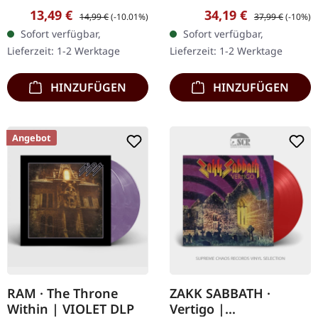
Blade Records. Digipak
Blast Records. Schwarzes
Verkaufspreis:
Regulärer Preis:
Verkaufspreis:
Regulärer Preis:
13,49 €
34,19 €
14,99 €
(-10.01%)
37,99 €
(-10%)
CD. Track Listing: Frantic
Doppel-Vinyl im Gatefold-
Sofort verfügbar,
Sofort verfügbar,
Zero Era (The Day Will
Cover. Re-Release. Bevor
Lieferzeit: 1-2 Werktage
Lieferzeit: 1-2 Werktage
Come) Whore of
Sabaton zu den…
Babylon…
HINZUFÜGEN
HINZUFÜGEN
Angebot
RAM · The Throne
ZAKK SABBATH ·
Within | VIOLET DLP
Vertigo |