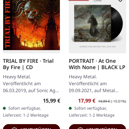
TRIAL BY FIRE · Trial
PORTRAIT · At One
By Fire | CD
With None | BLACK LP
Heavy Metal.
Heavy Metal.
Veröffentlicht am
Veröffentlicht am
06.03.2019, auf Sonic Age
09.09.2021, auf Metal
Records. Jewelcase CD. 1
Blade Records. Schwarzes
Regulärer Preis:
Verkaufspreis:
Regulärer Preis:
15,99 €
17,99 €
19,99 €
(-10.01%)
Night Journey 4:51 2
Vinyl im Gatefold-Cover.
Sofort verfügbar,
Sofort verfügbar,
Requiem 8:41 3 Eastern
Inklusive bedruckter
Lieferzeit: 1-2 Werktage
Lieferzeit: 1-2 Werktage
Sun 6:21 4 Against The…
Innenhülle. Es gibt
Alben…