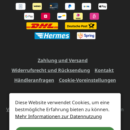
Zahlung und Versand
Widerrufsrecht und Rücksendung
Kontakt
Händleranfragen
Cookie-Voreinstellungen
Diese Website verwendet Cookies, um eine
Alle Preise inkl. gesetzl. Mehrwertsteuer zzgl.
Versandkosten
bestmögliche Erfahrung bieten zu können.
und ggf. Nachnahmegebühren, wenn
Mehr Informationen zur Datennutzung
nicht anders angegeben.