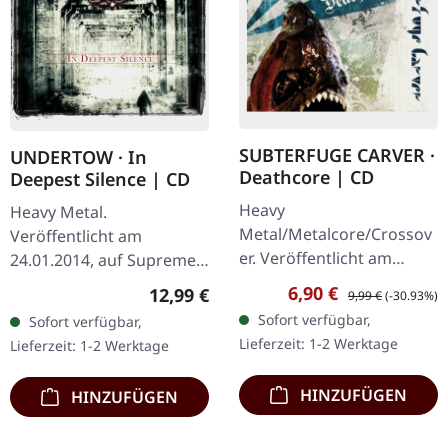
SUBTERFUGE CARVER ·
UNDERTOW · In
Deathcore | CD
Deepest Silence | CD
Heavy
Heavy Metal.
Metal/Metalcore/Crossov
Veröffentlicht am
er. Veröffentlicht am
24.01.2014, auf Supreme
08.02.2008, auf Supreme
Chaos Records. CD im
Verkaufspreis:
Regulärer Preis:
6,90 €
Regulärer Preis:
12,99 €
9,99 €
(-30.93%)
Chaos Records. CD im
Jewelcase. Heavy wie
Sofort verfügbar,
Sofort verfügbar,
Jewelcase mit 12-seitigem
Hölle und dennoch
Lieferzeit: 1-2 Werktage
Lieferzeit: 1-2 Werktage
Booklet. Subterfuge
abwechslungsreich. Das
Carver…
neue Album…
HINZUFÜGEN
HINZUFÜGEN