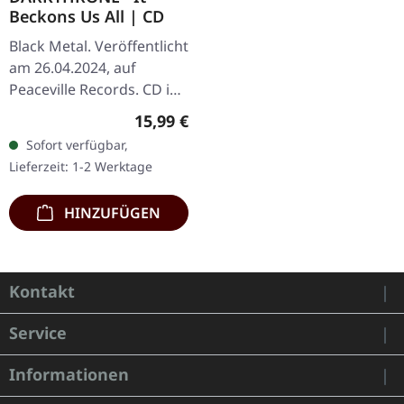
Beckons Us All | CD
Black Metal. Veröffentlicht
am 26.04.2024, auf
Peaceville Records. CD im
Jewelcase. "It Beckons Us
Regulärer Preis:
15,99 €
All" ist ein weiteres
Sofort verfügbar,
abenteuerliches
Lieferzeit: 1-2 Werktage
Eintauchen…
HINZUFÜGEN
Kontakt
Service
Informationen