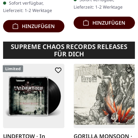
Deluxe Remaster Version
Sofort verfügbar,
monumentales Kapitel in
Lieferzeit: 1-2 Werktage
mit zwei Bonus-Songs.
Lieferzeit: 1-2 Werktage
den Annalen der…
"Darkness…
HINZUFÜGEN
HINZUFÜGEN
SUPREME CHAOS RECORDS RELEASES
FÜR DICH
Limited
UNDERTOW · In
GORILLA MONSOON ·