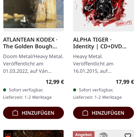
ATLANTEAN KODEX ·
ALPHA TIGER ·
The Golden Bough
Identity | CD+DVD
(Re-Release) | CD
DIGIPAK
Doom Metal/Heavy Metal.
Heavy Metal.
Veröffentlicht am
Veröffentlicht am
01.03.2022, auf Ván
16.01.2015, auf
Records. CD im Jewelcase,
Steamhammer. Limitierte
Regulärer Preis:
Reguläre
12,99 €
17,99 €
Re-Release. "The Golden
Auflage als CD im DigiPak
Sofort verfügbar,
Sofort verfügbar,
Bough" von Atlantean
mit Bonus-DVD. Die
Lieferzeit: 1-2 Werktage
Lieferzeit: 1-2 Werktage
Kodex ist eine…
deutsche Heavy Metal-
Truppe Alpha…
HINZUFÜGEN
HINZUFÜGEN
Angebot