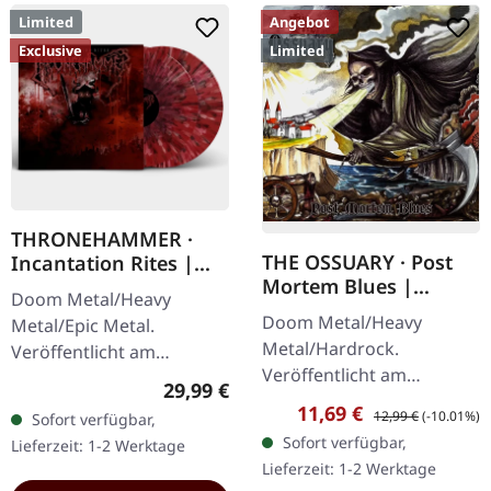
Limited
Angebot
Exclusive
Limited
THRONEHAMMER ·
THE OSSUARY · Post
Incantation Rites |
Mortem Blues |
SPLATTER 2LP
Doom Metal/Heavy
DIGIPAK CD
Doom Metal/Heavy
Metal/Epic Metal.
Metal/Hardrock.
Veröffentlicht am
Veröffentlicht am
21.10.2022, auf Supreme
Regulärer Preis:
29,99 €
17.02.2017, auf Supreme
Chaos Records. SCR-
Verkaufspreis:
Regulärer Preis:
11,69 €
12,99 €
(-10.01%)
Sofort verfügbar,
Chaos Records. Limitierte
exklusives Transparent
Sofort verfügbar,
Lieferzeit: 1-2 Werktage
Erstauflage als Digipak.
Rot/Schwarz/Weiß…
Lieferzeit: 1-2 Werktage
Debüt-Album der…