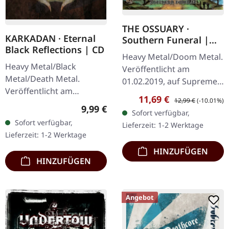
THE OSSUARY ·
KARKADAN · Eternal
Southern Funeral |
Black Reflections | CD
DIGIPAK CD
Heavy Metal/Doom Metal.
Heavy Metal/Black
Veröffentlicht am
Metal/Death Metal.
01.02.2019, auf Supreme
Veröffentlicht am
Chaos Records.
Verkaufspreis:
Regulärer Preis:
11,69 €
12,99 €
(-10.01%)
19.01.2002, auf Supreme
Erstauflage als CD im
Regulärer Preis:
9,99 €
Sofort verfügbar,
Chaos Records. CD im
DigiPak mit 12-seitigem
Sofort verfügbar,
Lieferzeit: 1-2 Werktage
Jewelcase. Neuauflage mit
Booklet. Geht es dir…
Lieferzeit: 1-2 Werktage
neuem Artwork,…
HINZUFÜGEN
HINZUFÜGEN
Angebot