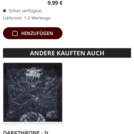
Regulärer Preis:
9,99 €
Chaos Records. CD im
Sofort verfügbar,
Jewelcase mit 16-seitigem
Lieferzeit: 1-2 Werktage
Booklet.…
HINZUFÜGEN
ANDERE KAUFTEN AUCH
DARKTHRONE · It