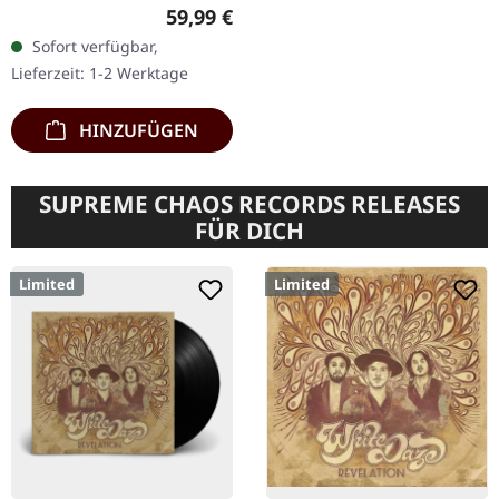
Schwarzes Vinyl. Neu und
Regulärer Preis:
59,99 €
versiegelt! "Cock Rockin'"
Sofort verfügbar,
ist eine strahlende Ode an
Lieferzeit: 1-2 Werktage
die rohe…
HINZUFÜGEN
SUPREME CHAOS RECORDS RELEASES
FÜR DICH
Limited
Limited