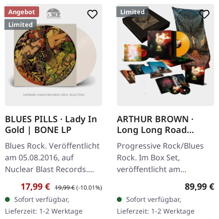
Angebot
Limited
Limited
BLUES PILLS · Lady In
ARTHUR BROWN ·
Gold | BONE LP
Long Long Road
Complete Box | LP
Blues Rock. Veröffentlicht
Progressive Rock/Blues
BOX SET
am 05.08.2016, auf
Rock. Im Box Set,
Nuclear Blast Records.
veröffentlicht am
Knochenweißes Vinyl im
24.06.2022, auf Prophecy
Verkaufspreis:
Regulärer Preis:
Reguläre
17,99 €
89,99 €
19,99 €
(-10.01%)
Gatefold-Cover, limitiert
Productions. Schwarzes
Sofort verfügbar,
Sofort verfügbar,
auf 500 Exemplare, US-
Vinyl im Gatefold-Cover
Lieferzeit: 1-2 Werktage
Lieferzeit: 1-2 Werktage
Import!…
mit Insert.…