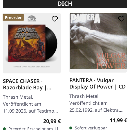
DICH
Preorder
PANTERA · Vulgar
SPACE CHASER ·
Display Of Power | CD
Razorblade Bay |
BLACK LP
Thrash Metal.
Thrash Metal.
Veröffentlicht am
Veröffentlicht am
25.02.1992, auf Elektra.
11.09.2026, auf Testimony
CD im Jewelcase. Als
Records. Schwarzes Vinyl
Reguläre
11,99 €
Regulärer Preis:
20,99 €
Pantera 1992 "Vulgar
im Standard-Cover mit
Sofort verfügbar,
Preorder. Erscheint am 11.