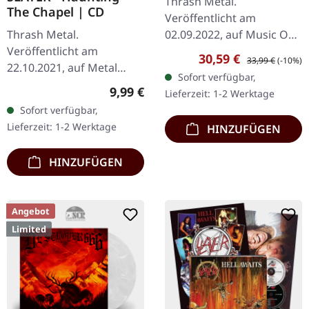
Thrash Metal.
The Chapel | CD
Veröffentlicht am
Thrash Metal.
02.09.2022, auf Music On
Veröffentlicht am
Vinyl. "Blade Bullet" Vinyl.
Verkaufspreis:
Regulärer Preis:
30,59 €
33,99 €
(-10%)
22.10.2021, auf Metal
Keine halben Sachen:
Sofort verfügbar,
Blade Records. CD im
XENTRIX sind zurück, und
Regulärer Preis:
9,99 €
Lieferzeit: 1-2 Werktage
Jewelcase. Slayers
"Kin" ist ein…
Sofort verfügbar,
Veröffentlichung von
Lieferzeit: 1-2 Werktage
HINZUFÜGEN
1984 'Haunting The
Chapel' hallt…
HINZUFÜGEN
Angebot
Limited