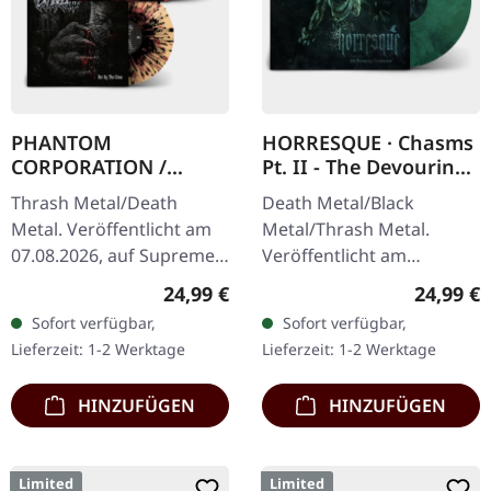
PHANTOM
HORRESQUE · Chasms
CORPORATION /
Pt. II - The Devouring
CATBREATH ·
Exorbitance |
Thrash Metal/Death
Death Metal/Black
Commando / Die By
MARBLED LP
Metal. Veröffentlicht am
Metal/Thrash Metal.
The Claw |
07.08.2026, auf Supreme
Veröffentlicht am
ORANGE/BLACK/RED
Chaos Records. Oranges
22.03.2024, auf Supreme
SPLATTER LP
Regulärer Preis:
Reguläre
24,99 €
24,99 €
Vinyl mit schwarzen und
Chaos Records. Exklusives
Sofort verfügbar,
Sofort verfügbar,
roten Splattern im
'Malstrom
Lieferzeit: 1-2 Werktage
Lieferzeit: 1-2 Werktage
schweren…
Clear/Grün/Schwarz
marmoriertes'…
HINZUFÜGEN
HINZUFÜGEN
Limited
Limited