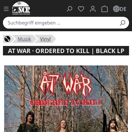
Du hast 0 Produkte auf
Warenkorb ent
DE
Musik
Vinyl
AT WAR · ORDERED TO KILL | BLACK LP