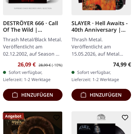
DESTRÖYER 666 · Call
SLAYER · Hell Awaits -
Of The Wild |
40th Anniversary |
CLEAR/WHITE LP
3CD EARBOOK
Thrash Metal/Black Metal.
Thrash Metal.
Veröffentlicht am
Veröffentlicht am
02.12.2002, auf Season Of
15.05.2026, auf Metal
Mist. Transparent/weiß
Blade Records. Earbook
Verkaufspreis:
Regulärer Preis:
Reguläre
26,09 €
74,99 €
28,99 €
(-10%)
marmoriertes Vinyl mit
im Großformat zum 40-
Sofort verfügbar,
Sofort verfügbar,
bedruckter Innenhülle,
jährigen Jubiläum. 60
Lieferzeit: 1-2 Werktage
Lieferzeit: 1-2 Werktage
limitiert…
Seiten mit zahlreichen
Fotos…
HINZUFÜGEN
HINZUFÜGEN
Angebot