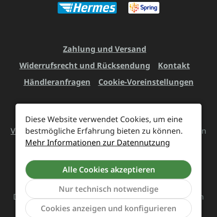
Zahlung und Versand
Widerrufsrecht und Rücksendung
Kontakt
Händleranfragen
Cookie-Voreinstellungen
Diese Website verwendet Cookies, um eine
Alle Preise inkl. gesetzl. Mehrwertsteuer zzgl.
bestmögliche Erfahrung bieten zu können.
Versandkosten
und ggf. Nachnahmegebühren, wenn
Mehr Informationen zur Datennutzung
nicht anders angegeben.
Alle Cookies akzeptieren
Vertrag widerrufen
Nur technisch notwendige
Das Team von Supreme Chaos Records rockt diesen
Werkzeu
Cookies anzeigen und konfigurieren
Laden für euch.