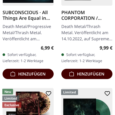
SUBCONSCIOUS · All
PHANTOM
Things Are Equal in
CORPORATION /
Death | CD
HARROWED · Split |
Death Metal/Progressive
Death Metal/Thrash
DIGIPAK CD
Metal/Thrash Metal.
Metal. Veröffentlicht am
Veröffentlicht am
14.10.2022, auf Supreme
08.08.2008, auf Supreme
Chaos Records. Wende-
Regulärer Preis:
Regulär
6,99 €
9,99 €
Chaos Records. CD im
DigiPak mit je einer Band
Sofort verfügbar,
Sofort verfügbar,
Jewelcase mit 8-seitigem
auf einer Seite und 8-
Lieferzeit: 1-2 Werktage
Lieferzeit: 1-2 Werktage
Booklet.…
seitigem…
HINZUFÜGEN
HINZUFÜGEN
Neu
Limited
Limited
Exclusive