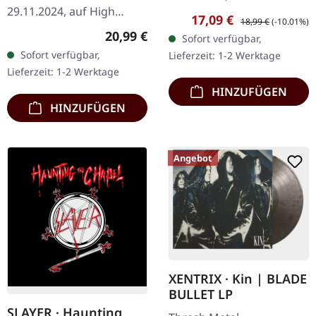
29.11.2024, auf High
Records. CD im DigiPak.
Verkaufspreis:
Regulärer Preis:
17,09 €
18,99 €
(-10.01%)
Roller Records. Limitierte
Exciter kehren mit "Death
Regulärer Preis:
20,99 €
Sofort verfügbar,
Auflage Picture Disc LP.
Machine" zurück und
Sofort verfügbar,
Lieferzeit: 1-2 Werktage
Voivods 'Killing…
liefern…
Lieferzeit: 1-2 Werktage
HINZUFÜGEN
HINZUFÜGEN
Angebot
XENTRIX · Kin | BLADE
BULLET LP
SLAYER · Haunting