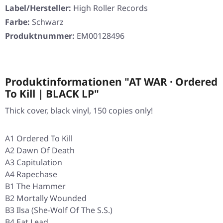
Label/Hersteller:
High Roller Records
Farbe:
Schwarz
Produktnummer:
EM00128496
Produktinformationen "AT WAR · Ordered
To Kill | BLACK LP"
Thick cover, black vinyl, 150 copies only!
A1 Ordered To Kill
A2 Dawn Of Death
A3 Capitulation
A4 Rapechase
B1 The Hammer
B2 Mortally Wounded
B3 Ilsa (She-Wolf Of The S.S.)
B4 Eat Lead