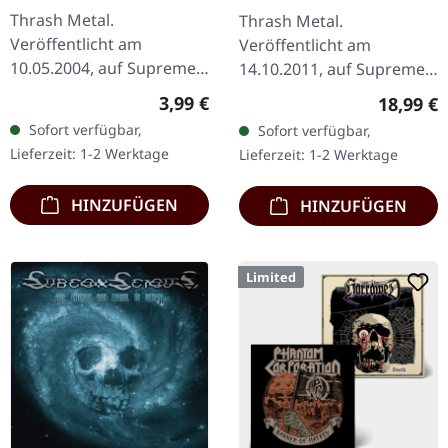
CD
TRANSPARENT RED LP
Thrash Metal.
Thrash Metal.
Veröffentlicht am
Veröffentlicht am
10.05.2004, auf Supreme
14.10.2011, auf Supreme
Chaos Records. CD im
Chaos Records.
Regulärer Preis:
3,99 €
Reguläre
18,99 €
Jewelcase mit Booklet.
Transparent rotes Vinyl
Sofort verfügbar,
Sofort verfügbar,
Das dritte Album der
im Gatefold-Cover,
Lieferzeit: 1-2 Werktage
Lieferzeit: 1-2 Werktage
Rhine Area Thrasher
nummeriert, limitiert auf
bietet…
400…
HINZUFÜGEN
HINZUFÜGEN
Limited