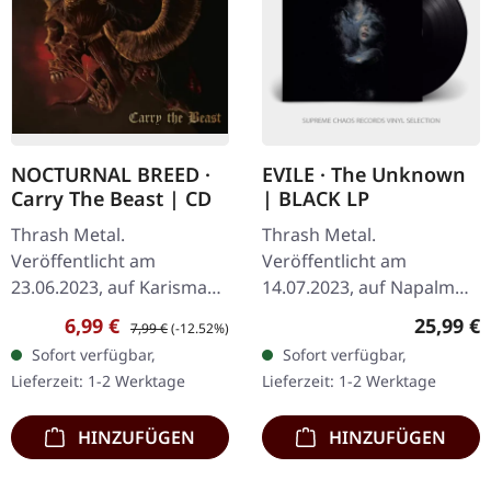
NOCTURNAL BREED ·
EVILE · The Unknown
Carry The Beast | CD
| BLACK LP
Thrash Metal.
Thrash Metal.
Veröffentlicht am
Veröffentlicht am
23.06.2023, auf Karisma
14.07.2023, auf Napalm
Records. CD im Standard-
Records. Schwarzes Vinyl
Verkaufspreis:
Regulärer Preis:
Reguläre
6,99 €
25,99 €
7,99 €
(-12.52%)
Jewelcase. Enthält 3
im Gatefold-Cover. Evile
Sofort verfügbar,
Sofort verfügbar,
Bonustracks. Nocturnal
kehren mit ihrem
Lieferzeit: 1-2 Werktage
Lieferzeit: 1-2 Werktage
Breed kehren mit „Carry…
sechsten Studioalbum
"The…
HINZUFÜGEN
HINZUFÜGEN