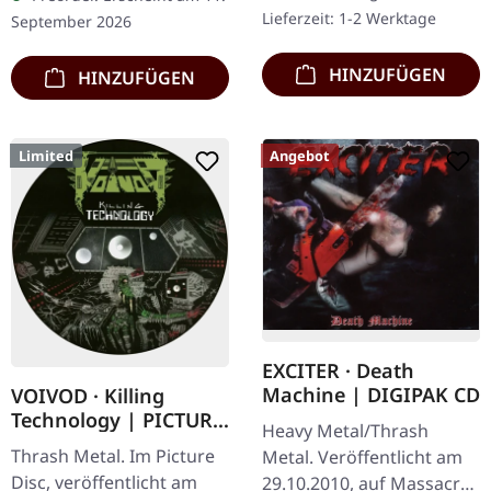
Display of Power"
Insert. Schnallt euch an,
Lieferzeit: 1-2 Werktage
September 2026
veröffentlichten, brachten
Leute - hier kommt…
sie…
HINZUFÜGEN
HINZUFÜGEN
Limited
Angebot
EXCITER · Death
Machine | DIGIPAK CD
VOIVOD · Killing
Technology | PICTURE
Heavy Metal/Thrash
DISC LP
Thrash Metal. Im Picture
Metal. Veröffentlicht am
Disc, veröffentlicht am
29.10.2010, auf Massacre