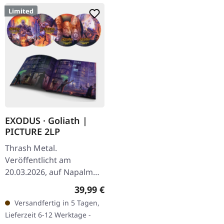
Limited
EXODUS · Goliath |
PICTURE 2LP
Thrash Metal.
Veröffentlicht am
20.03.2026, auf Napalm
Records. Picture Doppel-
Regulärer Preis:
39,99 €
Vinyl im Gatefold-Cover
Versandfertig in 5 Tagen,
mit 12" Booklet und
Lieferzeit 6-12 Werktage -
Zertifikat. Limitiert auf…