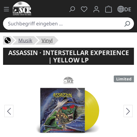
Du hast 0 Produkte auf
Warenkorb ent
DE
Musik
Vinyl
ASSASSIN · INTERSTELLAR EXPERIENCE
| YELLOW LP
Limited