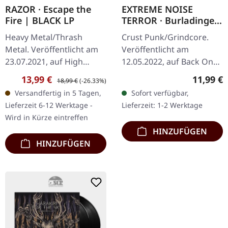
RAZOR · Escape the
EXTREME NOISE
Fire | BLACK LP
TERROR · Burladingen
1988 | RED LP
Heavy Metal/Thrash
Crust Punk/Grindcore.
Metal. Veröffentlicht am
Veröffentlicht am
23.07.2021, auf High
12.05.2022, auf Back On
Roller Records. Schwarzes
Black. Rotes Vinyl LP.
Verkaufspreis:
Regulärer Preis:
Reguläre
13,99 €
11,99 €
18,99 €
(-26.33%)
Vinyl im Standard-Cover
Limitierte Auflage. Dieses
Versandfertig in 5 Tagen,
Sofort verfügbar,
mit A5 Foto-Karte und
rohe Dokument zeigt
Lieferzeit 6-12 Werktage -
Lieferzeit: 1-2 Werktage
Insert.…
Extreme Noise…
Wird in Kürze eintreffen
HINZUFÜGEN
HINZUFÜGEN