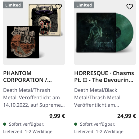
Limited
Limited
PHANTOM
HORRESQUE · Chasms
CORPORATION /
Pt. II - The Devouring
HARROWED · Split |
Exorbitance |
Death Metal/Thrash
Death Metal/Black
DIGIPAK CD
MARBLED LP
Metal. Veröffentlicht am
Metal/Thrash Metal.
14.10.2022, auf Supreme
Veröffentlicht am
Chaos Records. Wende-
22.03.2024, auf Supreme
Regulärer Preis:
Reguläre
9,99 €
24,99 €
DigiPak mit je einer Band
Chaos Records. Exklusives
Sofort verfügbar,
Sofort verfügbar,
auf einer Seite und 8-
'Malstrom
Lieferzeit: 1-2 Werktage
Lieferzeit: 1-2 Werktage
seitigem…
Clear/Grün/Schwarz