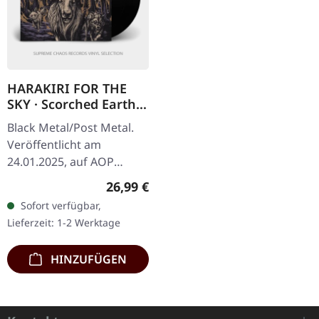
HARAKIRI FOR THE
SKY · Scorched Earth |
BLACK 2LP
Black Metal/Post Metal.
Veröffentlicht am
24.01.2025, auf AOP
Records. Gatefold
Regulärer Preis:
26,99 €
Doppel-LP mit einem 16-
Sofort verfügbar,
seitigen Booklet im
Lieferzeit: 1-2 Werktage
Format 30x30 cm.
"Scorched…
HINZUFÜGEN