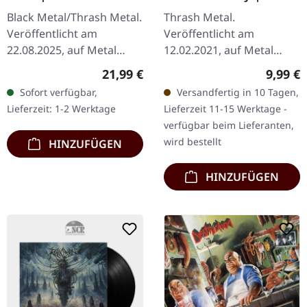
Black Metal/Thrash Metal.
Thrash Metal.
Veröffentlicht am
Veröffentlicht am
22.08.2025, auf Metal
12.02.2021, auf Metal
Blade Records. Schwarzes
Blade Records.
Regulärer Preis:
Regulär
21,99 €
9,99 €
Vinyl mit 4-seitigem
Remastered CD,
Sofort verfügbar,
Versandfertig in 10 Tagen,
Booklet und Download-
Wiederveröffentlichung
Lieferzeit: 1-2 Werktage
Lieferzeit 11-15 Werktage -
Karte.…
Veröffentlicht im Jahr
verfügbar beim Lieferanten,
1990 fängt "The…
wird bestellt
HINZUFÜGEN
HINZUFÜGEN