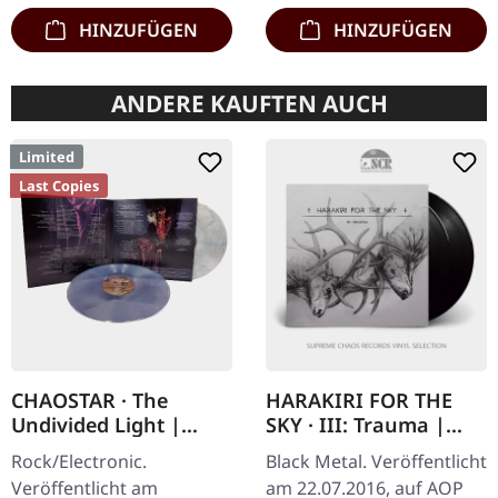
marmoriertes'…
HINZUFÜGEN
HINZUFÜGEN
ANDERE KAUFTEN AUCH
Limited
Last Copies
CHAOSTAR · The
HARAKIRI FOR THE
Undivided Light |
SKY · III: Trauma |
CLEAR/RED/BLUE 2LP
BLACK 2LP
Rock/Electronic.
Black Metal. Veröffentlicht
Veröffentlicht am
am 22.07.2016, auf AOP