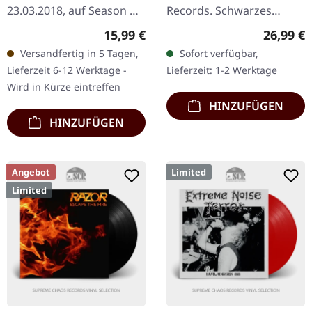
23.03.2018, auf Season Of
Records. Schwarzes
Mist. CHAOSTAR was
Doppel-Vinyl im schweren
Regulärer Preis:
Reguläre
15,99 €
26,99 €
conceived out of
Gatefold-Cover. "III:
Versandfertig in 5 Tagen,
Sofort verfügbar,
SEPTICFLESH guitarist
Trauma" von Harakiri For
Lieferzeit 6-12 Werktage -
Lieferzeit: 1-2 Werktage
Christos Antoniou's
The Sky…
Wird in Kürze eintreffen
longing to…
HINZUFÜGEN
HINZUFÜGEN
Angebot
Limited
Limited