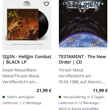
SIJJIN · Helljjin Combat
TESTAMENT · The New
| BLACK LP
Order | CD
Death Metal/Black
Thrash Metal.
Metal/Thrash Metal.
Veröffentlicht am
Veröffentlicht am
05.05.1988, auf Atlantic.
25.04.2025, auf Sepulchral
Jewelcase CD. Testaments
Regulärer Preis:
Reguläre
21,99 €
11,99 €
Voice Records. Schwarzes
zweites Werk "The New
Sofort verfügbar,
Versandfertig in 5 Tagen,
Vinyl, bedruckte
Order" gilt als eines der
Lieferzeit: 1-2 Werktage
Lieferzeit 6-12 Werktage -
Innenhülle. Vier Jahre…
brutalsten und…
Wird in Kürze eintreffen