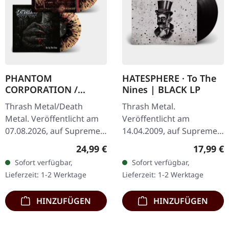
PHANTOM
HATESPHERE · To The
CORPORATION /
Nines | BLACK LP
CATBREATH ·
Thrash Metal/Death
Thrash Metal.
Commando / Die By
Metal. Veröffentlicht am
Veröffentlicht am
The Claw |
07.08.2026, auf Supreme
14.04.2009, auf Supreme
ORANGE/BLACK/RED
Chaos Records. Oranges
Chaos Records. Das neue,
SPLATTER LP
Regulärer Preis:
Reguläre
24,99 €
17,99 €
Vinyl mit schwarzen und
intensive und kraftvolle
Sofort verfügbar,
Sofort verfügbar,
roten Splattern im
Album der dänischen
Lieferzeit: 1-2 Werktage
Lieferzeit: 1-2 Werktage
schweren…
Thrash Metal Könige ist…
HINZUFÜGEN
HINZUFÜGEN