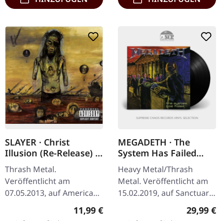
SLAYER · Christ
MEGADETH · The
Illusion (Re-Release) |
System Has Failed
CD
(2019 Remaster) |
Thrash Metal.
Heavy Metal/Thrash
BLACK LP
Veröffentlicht am
Metal. Veröffentlicht am
07.05.2013, auf American
15.02.2019, auf Sanctuary
Recordings. CD im
Records. Schwarzes Vinyl
Regulärer Preis:
Reguläre
11,99 €
29,99 €
Jewelcase. Slayers zehntes
im Standard-Cover mit