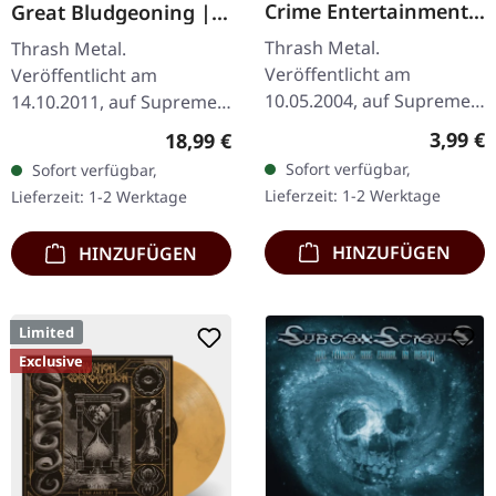
Crime Entertainment |
Great Bludgeoning |
CD
TRANSPARENT RED LP
Thrash Metal.
Thrash Metal.
Veröffentlicht am
Veröffentlicht am
10.05.2004, auf Supreme
14.10.2011, auf Supreme
Chaos Records. CD im
Chaos Records.
Regulär
3,99 €
Regulärer Preis:
18,99 €
Jewelcase mit Booklet.
Transparent rotes Vinyl
Sofort verfügbar,
Sofort verfügbar,
Das dritte Album der
im Gatefold-Cover,
Lieferzeit: 1-2 Werktage
Lieferzeit: 1-2 Werktage
Rhine Area Thrasher
nummeriert, limitiert auf
bietet…
400…
HINZUFÜGEN
HINZUFÜGEN
Limited
Exclusive