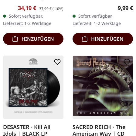
Concerts. Grünes Doppel-
Blade Records. CD im
Verkaufspreis:
Regulärer Preis:
Regulär
34,19 €
9,99 €
37,99 €
(-10%)
Vinyl im Gatefold-Cover.
Jewelcase. Revocation
Sofort verfügbar,
Sofort verfügbar,
Was für eine
liefern mit "The Outer
Lieferzeit: 1-2 Werktage
Lieferzeit: 1-2 Werktage
phänomenale Aufnahme
Ones" ein absolut…
roher…
HINZUFÜGEN
HINZUFÜGEN
DESASTER · Kill All
SACRED REICH · The
Idols | BLACK LP
American Way | CD