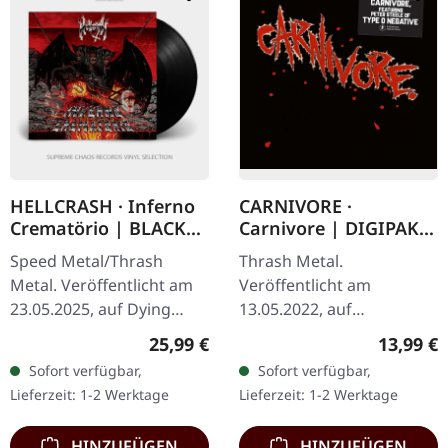
HELLCRASH · Inferno
CARNIVORE ·
Crematörio | BLACK
Carnivore | DIGIPAK
LP
CD
Speed Metal/Thrash
Thrash Metal.
Metal. Veröffentlicht am
Veröffentlicht am
23.05.2025, auf Dying
13.05.2022, auf
Victims Productions.
Dissonance Productions.
Regulärer Preis:
Reguläre
25,99 €
13,99 €
Schwarzes Vinyl im
CD im DigiPag mit 3
Sofort verfügbar,
Sofort verfügbar,
Gatefold-Cover mit Poster,
Bonus-Songs. Roh,
Lieferzeit: 1-2 Werktage
Lieferzeit: 1-2 Werktage
Sticker,…
kompromisslos und
absolut verheerend –…
HINZUFÜGEN
HINZUFÜGEN