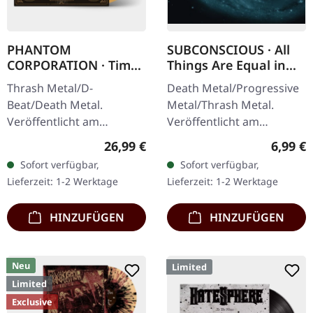
PHANTOM
SUBCONSCIOUS · All
CORPORATION · Time
Things Are Equal in
And Tide | ORANGE
Death | CD
Thrash Metal/D-
Death Metal/Progressive
MARBLED LP
Beat/Death Metal.
Metal/Thrash Metal.
Veröffentlicht am
Veröffentlicht am
12.12.2025, auf Supreme
08.08.2008, auf Supreme
Regulärer Preis:
Regulär
26,99 €
6,99 €
Chaos Records. Orange
Chaos Records. CD im
Sofort verfügbar,
Sofort verfügbar,
marmoriertes Vinyl mit
Jewelcase mit 8-seitigem
Lieferzeit: 1-2 Werktage
Lieferzeit: 1-2 Werktage
Insert. Limitiert auf 150…
Booklet.…
HINZUFÜGEN
HINZUFÜGEN
Neu
Limited
Limited
Exclusive