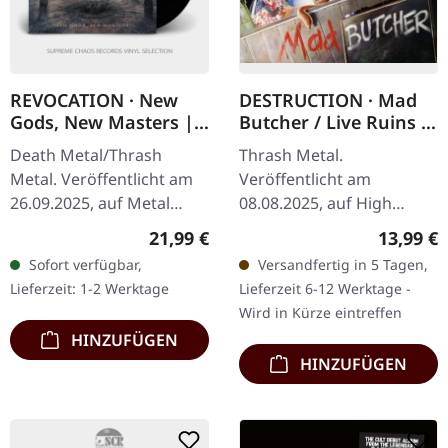
REVOCATION · New
DESTRUCTION · Mad
Gods, New Masters |
Butcher / Live Ruins |
BLACK LP
SLIPCASE CD
Death Metal/Thrash
Thrash Metal.
Metal. Veröffentlicht am
Veröffentlicht am
26.09.2025, auf Metal
08.08.2025, auf High
Blade Records. Schwarzes
Roller Records. CD im
Regulärer Preis:
Reguläre
21,99 €
13,99 €
Vinyl mit Insert und
Slipcase mit Booklet und
Sofort verfügbar,
Versandfertig in 5 Tagen,
Download-Card.
Poster.
Lieferzeit: 1-2 Werktage
Lieferzeit 6-12 Werktage -
Revocation kehren mit…
Wiederveröffentlichung
Wird in Kürze eintreffen
2025. Wenn es um…
HINZUFÜGEN
HINZUFÜGEN