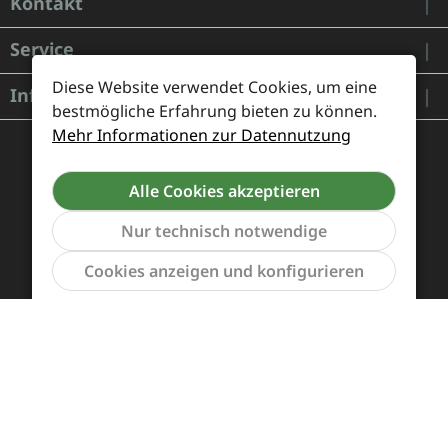
Kontakt
Service
Diese Website verwendet Cookies, um eine
Informationen
bestmögliche Erfahrung bieten zu können.
Mehr Informationen zur Datennutzung
Alle Cookies akzeptieren
Nur technisch notwendige
Werkzeu
Cookies anzeigen und konfigurieren
Zahlung und Versand
Widerrufsrecht und Rücksendung
Kontakt
Händleranfragen
Cookie-Voreinstellungen