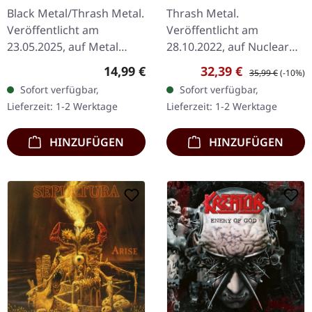
2LP
Black Metal/Thrash Metal.
Thrash Metal.
Veröffentlicht am
Veröffentlicht am
23.05.2025, auf Metal
28.10.2022, auf Nuclear
Blade Records. CD im
Blast Records. Doppel
Regulärer Preis:
Verkaufspreis:
Regulärer Preis:
14,99 €
32,39 €
35,99 €
(-10%)
Jewelcase. "Steel, Rust
Picture-Vinyl im Gatefold-
Sofort verfügbar,
Sofort verfügbar,
and Disgust" von
Cover. Wenn die Urväter
Lieferzeit: 1-2 Werktage
Lieferzeit: 1-2 Werktage
Midnight präsentiert…
des Bay-Area-Thrash…
HINZUFÜGEN
HINZUFÜGEN