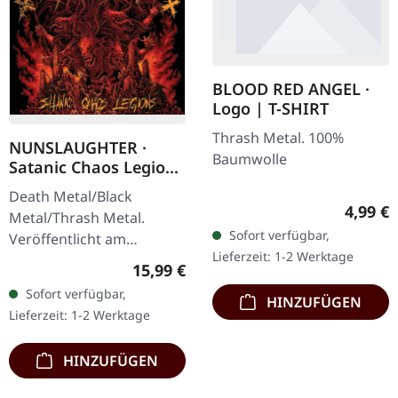
BLOOD RED ANGEL ·
Logo | T-SHIRT
Thrash Metal. 100%
NUNSLAUGHTER ·
Baumwolle
Satanic Chaos Legions
| CD
Death Metal/Black
Regulär
4,99 €
Metal/Thrash Metal.
Sofort verfügbar,
Veröffentlicht am
Lieferzeit: 1-2 Werktage
26.06.2026, auf BLKIIBLK.
Regulärer Preis:
15,99 €
CD im Jewelcase.
Sofort verfügbar,
HINZUFÜGEN
Nunslaughter entfesseln
Lieferzeit: 1-2 Werktage
mit „Satanic Chaos…
HINZUFÜGEN