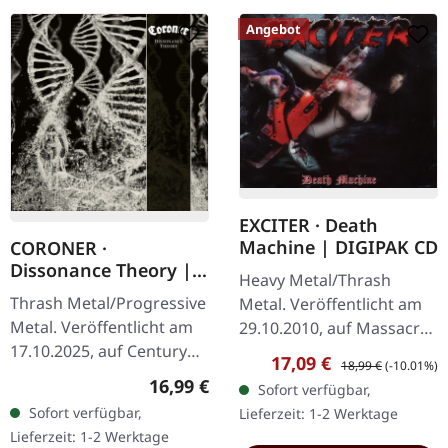
Angebot
EXCITER · Death
Machine | DIGIPAK CD
CORONER ·
Dissonance Theory |
Heavy Metal/Thrash
CD
Thrash Metal/Progressive
Metal. Veröffentlicht am
Metal. Veröffentlicht am
29.10.2010, auf Massacre
17.10.2025, auf Century
Records. CD im DigiPak.
Verkaufspreis:
Regulärer Preis:
17,09 €
18,99 €
(-10.01%)
Media Records. CD im
Exciter kehren mit "Death
Regulärer Preis:
16,99 €
Sofort verfügbar,
Jewelcase mit 16-seitigem
Machine" zurück und
Sofort verfügbar,
Lieferzeit: 1-2 Werktage
Booklet. Nach mehr als
liefern…
Lieferzeit: 1-2 Werktage
drei…