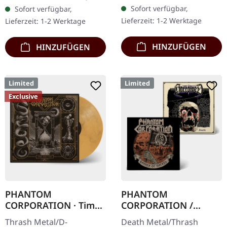
Jewelcase mit Booklet.
Chaos Records. CD im
Sofort verfügbar,
Sofort verfügbar,
Das dritte Album der
Jewelcase mit 8-seitigem
Lieferzeit: 1-2 Werktage
Lieferzeit: 1-2 Werktage
Rhine Area Thrasher
Booklet.…
bietet…
HINZUFÜGEN
HINZUFÜGEN
Limited
Limited
Exclusive
PHANTOM
PHANTOM
CORPORATION · Time
CORPORATION /
And Tide | ORANGE
HARROWED · Split |
Thrash Metal/D-
Death Metal/Thrash