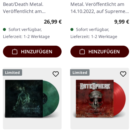
MARBLED LP
DIGIPAK CD
Beat/Death Metal.
Metal. Veröffentlicht am
Veröffentlicht am
14.10.2022, auf Supreme
12.12.2025, auf Supreme
Chaos Records. Wende-
Regulärer Preis:
Regulär
26,99 €
9,99 €
Chaos Records. Orange
DigiPak mit je einer Band
Sofort verfügbar,
Sofort verfügbar,
marmoriertes Vinyl mit
auf einer Seite und 8-
Lieferzeit: 1-2 Werktage
Lieferzeit: 1-2 Werktage
Insert. Limitiert auf 150…
seitigem…
HINZUFÜGEN
HINZUFÜGEN
Limited
Limited