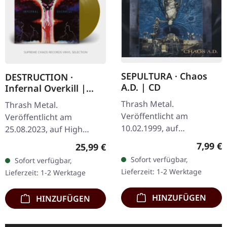
SEPULTURA · Chaos
DESTRUCTION ·
A.D. | CD
Infernal Overkill |
GOLD LP
Thrash Metal.
Thrash Metal.
Veröffentlicht am
Veröffentlicht am
10.02.1999, auf
25.08.2023, auf High
Roadrunner Records. CD
Roller Records.
Regulär
7,99 €
Regulärer Preis:
25,99 €
im Jewelcase mit 16-
Neuauflage, goldenes
Sofort verfügbar,
Sofort verfügbar,
seitigem Booklet. Es gibt
Vinyl, 425g schweres
Lieferzeit: 1-2 Werktage
Lieferzeit: 1-2 Werktage
Alben, die einfach alles…
Cover mit Insert,
bedruckter…
HINZUFÜGEN
HINZUFÜGEN