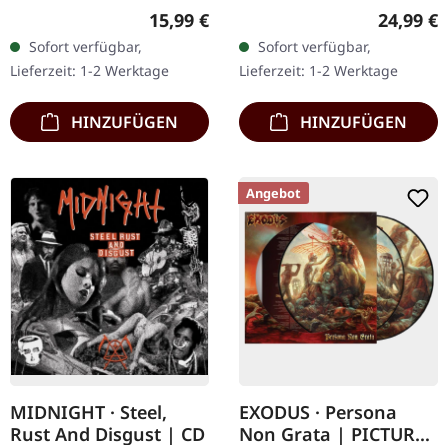
CD im Jewelcase. Die
Blade Records.
Regulärer Preis:
Reguläre
15,99 €
24,99 €
Titanen des Thrash Metal
Weißes/schwarzes Dust
Sofort verfügbar,
Sofort verfügbar,
Megadeth bereiten sich
Splatter Vinyl mit 4-
Lieferzeit: 1-2 Werktage
Lieferzeit: 1-2 Werktage
darauf vor…
seitigem Booklet und…
HINZUFÜGEN
HINZUFÜGEN
Angebot
MIDNIGHT · Steel,
EXODUS · Persona
Rust And Disgust | CD
Non Grata | PICTURE