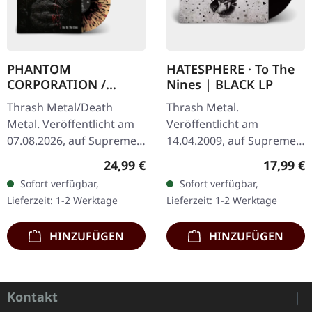
PHANTOM
HATESPHERE · To The
CORPORATION /
Nines | BLACK LP
CATBREATH ·
Thrash Metal/Death
Thrash Metal.
Commando / Die By
Metal. Veröffentlicht am
Veröffentlicht am
The Claw |
07.08.2026, auf Supreme
14.04.2009, auf Supreme
ORANGE/BLACK/RED
Chaos Records. Oranges
Chaos Records. Das neue,
SPLATTER LP
Regulärer Preis:
Reguläre
24,99 €
17,99 €
Vinyl mit schwarzen und
intensive und kraftvolle
Sofort verfügbar,
Sofort verfügbar,
roten Splattern im
Album der dänischen
Lieferzeit: 1-2 Werktage
Lieferzeit: 1-2 Werktage
schweren…
Thrash Metal Könige ist…
HINZUFÜGEN
HINZUFÜGEN
Kontakt