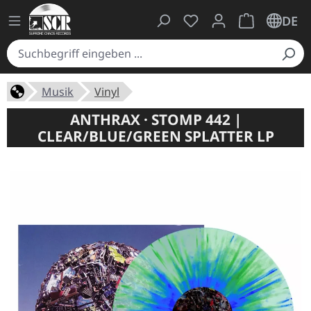
Du hast 0 Produkte auf
Warenkorb ent
DE
Musik
Vinyl
ANTHRAX · STOMP 442 |
CLEAR/BLUE/GREEN SPLATTER LP