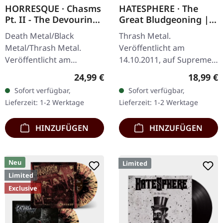
HORRESQUE · Chasms
HATESPHERE · The
Pt. II - The Devouring
Great Bludgeoning |
Exorbitance |
TRANSPARENT RED LP
Death Metal/Black
Thrash Metal.
MARBLED LP
Metal/Thrash Metal.
Veröffentlicht am
Veröffentlicht am
14.10.2011, auf Supreme
22.03.2024, auf Supreme
Chaos Records.
Regulärer Preis:
Reguläre
24,99 €
18,99 €
Chaos Records. Exklusives
Transparent rotes Vinyl
Sofort verfügbar,
Sofort verfügbar,
'Malstrom
im Gatefold-Cover,
Lieferzeit: 1-2 Werktage
Lieferzeit: 1-2 Werktage
Clear/Grün/Schwarz
nummeriert, limitiert auf
marmoriertes'…
400…
HINZUFÜGEN
HINZUFÜGEN
Neu
Limited
Limited
Exclusive