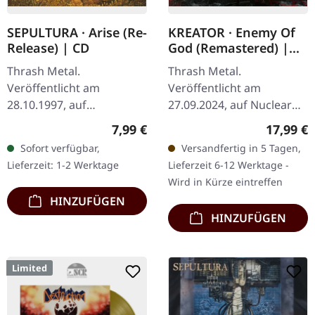
SEPULTURA · Arise (Re-
KREATOR · Enemy Of
Release) | CD
God (Remastered) |
CD
Thrash Metal.
Thrash Metal.
Veröffentlicht am
Veröffentlicht am
28.10.1997, auf
27.09.2024, auf Nuclear
Roadrunner Records. Re-
Blast Records. CD im
Regulärer Preis:
Reguläre
7,99 €
17,99 €
Release mit neuem
Jewelcase. Manche Alben
Sofort verfügbar,
Versandfertig in 5 Tagen,
Mastering im Jewelcase
altern einfach nicht.
Lieferzeit: 1-2 Werktage
Lieferzeit 6-12 Werktage -
mit 16-seitigem Booklet.
Kreators "Enemy Of
Wird in Kürze eintreffen
Als…
God"…
HINZUFÜGEN
HINZUFÜGEN
Limited