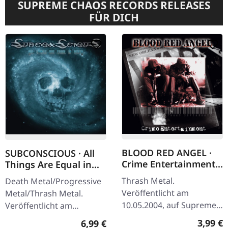
SUPREME CHAOS RECORDS RELEASES
FÜR DICH
BLOOD RED ANGEL ·
SUBCONSCIOUS · All
Crime Entertainment |
Things Are Equal in
CD
Death | CD
Thrash Metal.
Death Metal/Progressive
Veröffentlicht am
Metal/Thrash Metal.
10.05.2004, auf Supreme
Veröffentlicht am
Chaos Records. CD im
08.08.2008, auf Supreme
Regulär
3,99 €
Regulärer Preis:
6,99 €