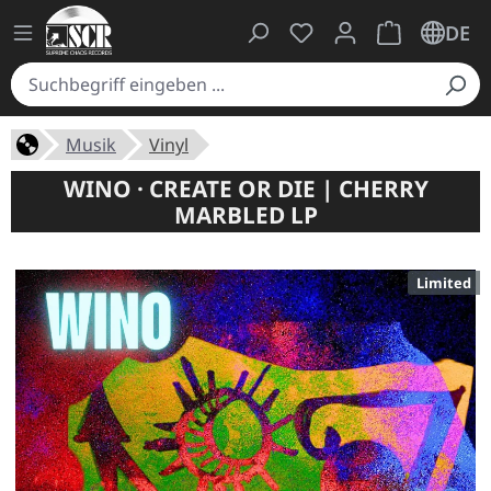
Du hast 0 Produkte auf
Warenkorb ent
DE
Musik
Vinyl
WINO · CREATE OR DIE | CHERRY
MARBLED LP
Limited