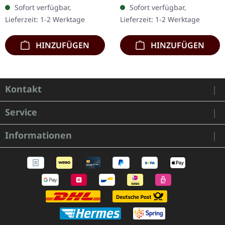
Holzbox mit Logo und
Transparentes Vinyl mit
Sofort verfügbar,
Sofort verfügbar,
Nummerierung, limitiert
grauen und braunen
Lieferzeit: 1-2 Werktage
Lieferzeit: 1-2 Werktage
auf nur 100…
Splatters, limitiert auf…
HINZUFÜGEN
HINZUFÜGEN
Kontakt
Service
Informationen