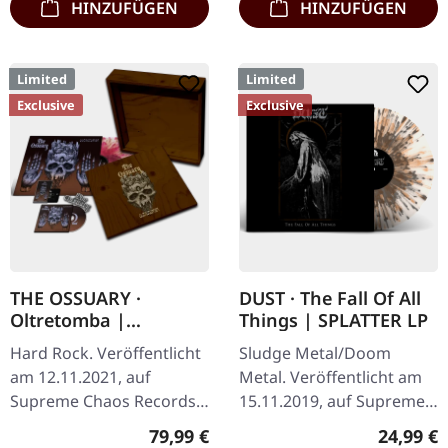
HINZUFÜGEN
HINZUFÜGEN
Limited
Limited
Exclusive
Exclusive
THE OSSUARY ·
DUST · The Fall Of All
Oltretomba |
Things | SPLATTER LP
WOODEN LP/CD/TAPE
Hard Rock. Veröffentlicht
Sludge Metal/Doom
BOX
am 12.11.2021, auf
Metal. Veröffentlicht am
Supreme Chaos Records.
15.11.2019, auf Supreme
Extrem schwere braune
Chaos Records.
Regulärer Preis:
Reguläre
79,99 €
24,99 €