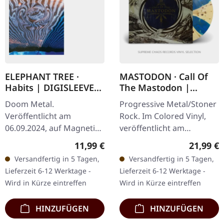
ELEPHANT TREE ·
MASTODON · Call Of
Habits | DIGISLEEVE
The Mastodon |
CD
COLORED LP
Doom Metal.
Progressive Metal/Stoner
Veröffentlicht am
Rock. Im Colored Vinyl,
06.09.2024, auf Magnetic
veröffentlicht am
Eye Records. CD im
18.02.2018, auf Relapse
Regulärer Preis:
Reguläre
11,99 €
21,99 €
Digisleeve. Londons
Records. Spezielles Vinyl:
Versandfertig in 5 Tagen,
Versandfertig in 5 Tagen,
Elephant Tree kehren mit
Hellgrün transparent /
Lieferzeit 6-12 Werktage -
Lieferzeit 6-12 Werktage -
der lang erwarteten…
Blau…
Wird in Kürze eintreffen
Wird in Kürze eintreffen
HINZUFÜGEN
HINZUFÜGEN