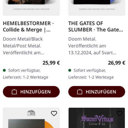
HEMELBESTORMER ·
THE GATES OF
Collide & Merge |
SLUMBER · The Gates
SMOKE 2LP
Of Slumber |
Doom Metal/Black
Doom Metal.
TRANSPARENT BLUE
Metal/Post Metal.
Veröffentlicht am
LP
Veröffentlicht am
13.12.2024, auf Svart
19.11.2021, auf Ván
Records. Transparentes
Regulärer Preis:
Reguläre
25,99 €
26,99 €
Records.
blaues Vinyl im Standard-
Sofort verfügbar,
Sofort verfügbar,
Transparent/Schwarz
Cover mit Insert.
Lieferzeit: 1-2 Werktage
Lieferzeit: 1-2 Werktage
"Smoke" marmoriertes
Limitierte Auflage. Nach
Doppel-Vinyl im…
einem…
HINZUFÜGEN
HINZUFÜGEN