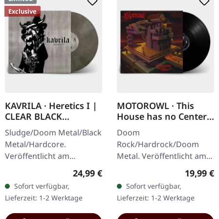
Exclusive
KAVRILA · Heretics I |
MOTOROWL · This
CLEAR BLACK
House has no Center |
MARBLED LP
BLACK LP
Sludge/Doom Metal/Black
Doom
Metal/Hardcore.
Rock/Hardrock/Doom
Veröffentlicht am
Metal. Veröffentlicht am
30.05.2025, auf Supreme
16.02.2024, auf Supreme
Regulärer Preis:
Reguläre
24,99 €
19,99 €
Chaos Records.
Chaos Records.
Sofort verfügbar,
Sofort verfügbar,
Clear/Schwarz
Schwarzes Vinyl im
Lieferzeit: 1-2 Werktage
Lieferzeit: 1-2 Werktage
marmoriertes Vinyl mit
schweren Cover mit Lyrics
schwarzen und…
Insert. · 140g…