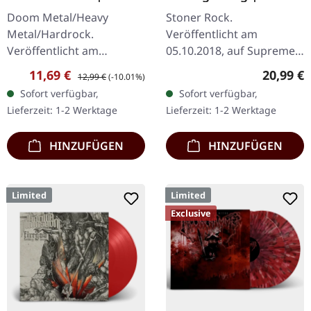
DIGIPAK CD
BONE/BROWN 2LP
Doom Metal/Heavy
Stoner Rock.
Metal/Hardrock.
Veröffentlicht am
Veröffentlicht am
05.10.2018, auf Supreme
17.02.2017, auf Supreme
Chaos Records. Doppel-
Verkaufspreis:
Regulärer Preis:
Reguläre
11,69 €
20,99 €
12,99 €
(-10.01%)
Chaos Records. Limitierte
Vinyl creme-weiß mit
Sofort verfügbar,
Sofort verfügbar,
Erstauflage als Digipak.
Braun in der Mitte,
Lieferzeit: 1-2 Werktage
Lieferzeit: 1-2 Werktage
Debüt-Album der…
limitiert auf nur 200
Exemplare…
HINZUFÜGEN
HINZUFÜGEN
Limited
Limited
Exclusive