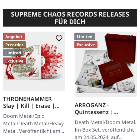
SUPREME CHAOS RECORDS RELEASES
FÜR DICH
Angebot
Limited
Preorder
Exclusive
Limited
Exclusive
THRONEHAMMER ·
ARROGANZ ·
Slay | Kill | Erase |
Quintessenz |
BLOOD SPLATTER 2LP
Doom Metal/Epic
WOODEN BOX SET
Death Metal/Doom Metal.
Metal/Death Metal/Heavy
Im Box Set, veröffentlicht
Metal. Veröffentlicht am
am 24.05.2024, auf
09.10.2026, auf Supreme