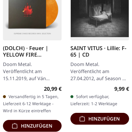
(DOLCH) · Feuer |
SAINT VITUS · Lillie: F-
YELLOW FIRE
65 | CD
MARBLED LP
Doom Metal.
Doom Metal.
Veröffentlicht am
Veröffentlicht am
15.11.2019, auf Ván
27.04.2012, auf Season Of
Records. Orange
Mist. CD im Jewelcase.
Regulärer Preis:
Regulär
20,99 €
9,99 €
"feuerfarbene"
Saint Vitus kehren mit
Versandfertig in 5 Tagen,
Sofort verfügbar,
marmoriertes Viny im
"Lillie: F-65" zurück, einem
Lieferzeit 6-12 Werktage -
Lieferzeit: 1-2 Werktage
Gatefold-Cover mit UV-
vernichtenden…
Wird in Kürze eintreffen
Highlights, Slipcase inkl…
HINZUFÜGEN
HINZUFÜGEN