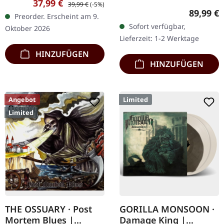
Verkaufspreis:
Regulärer Preis:
37,99 €
39,99 €
(-5%)
Supreme Chaos Records.
Chaos Records. Crystal
Reguläre
89,99 €
Preorder. Erscheint am 9.
Ultra schwere,
Clear/Blood Splatter
Sofort verfügbar,
Oktober 2026
handgearbeitete Holzbox
Doppel-Vinyl im…
Lieferzeit: 1-2 Werktage
mit graviertem…
HINZUFÜGEN
HINZUFÜGEN
Angebot
Limited
Limited
THE OSSUARY · Post
GORILLA MONSOON ·
Mortem Blues |
Damage King |