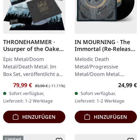
THRONEHAMMER ·
IN MOURNING · The
Usurper of the Oaken
Immortal (Re-Release)
Throne | WOODEN LP
| BLACK LP
Epic Metal/Doom
Melodic Death
BOX SET
Metal/Death Metal. Im
Metal/Progressive
Box Set, veröffentlicht am
Metal/Doom Metal.
08.03.2024, auf Supreme
Veröffentlicht am
Verkaufspreis:
Regulärer Preis:
Reguläre
79,99 €
24,99 €
89,99 €
(-11.11%)
Chaos Records. Ultra
27.03.2026, auf Supreme
Sofort verfügbar,
Sofort verfügbar,
schwere, handgearbeitete
Chaos Records.
Lieferzeit: 1-2 Werktage
Lieferzeit: 1-2 Werktage
Holzbox mit…
Schwarzes Vinyl mit
Insert. Zweite Auflage…
HINZUFÜGEN
HINZUFÜGEN
Limited