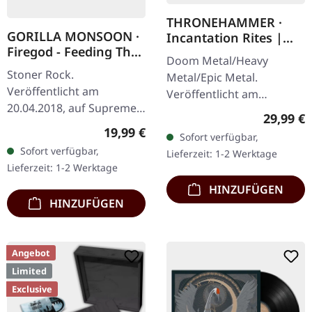
THRONEHAMMER ·
GORILLA MONSOON ·
Incantation Rites |
Firegod - Feeding The
SPLATTER 2LP
Doom Metal/Heavy
Beast | RED LP
Stoner Rock.
Metal/Epic Metal.
Veröffentlicht am
Veröffentlicht am
20.04.2018, auf Supreme
21.10.2022, auf Supreme
Reguläre
29,99 €
Chaos Records.
Chaos Records. SCR-
Regulärer Preis:
19,99 €
Sofort verfügbar,
Transparent rotes Vinyl,
exklusives Transparent
Sofort verfügbar,
Lieferzeit: 1-2 Werktage
limitiert auf 200
Rot/Schwarz/Weiß…
Lieferzeit: 1-2 Werktage
handnummerierte
HINZUFÜGEN
Exemplare. · 180g…
HINZUFÜGEN
Angebot
Limited
Exclusive