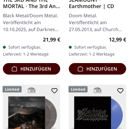
MORTAL · The 3rd And
Earthmother | CD
The Mortal | WHITE
Black Metal/Doom Metal.
Doom Metal.
LP
Veröffentlicht am
Veröffentlicht am
10.10.2025, auf Darkness
27.05.2013, auf Church
Shall Rise Productions.
Within Records.
Regulärer Preis:
Reguläre
21,99 €
12,99 €
Weißes Vinyl mit 12-
Surrender 5:42 The Fool
Sofort verfügbar,
Sofort verfügbar,
seitigem Booklet im 10"-
6:58 Echoes 7:08 Just For
Lieferzeit: 1-2 Werktage
Lieferzeit: 1-2 Werktage
Format mit…
Fantasy 4:11 Earthmother
5:46…
HINZUFÜGEN
HINZUFÜGEN
Limited
Limited