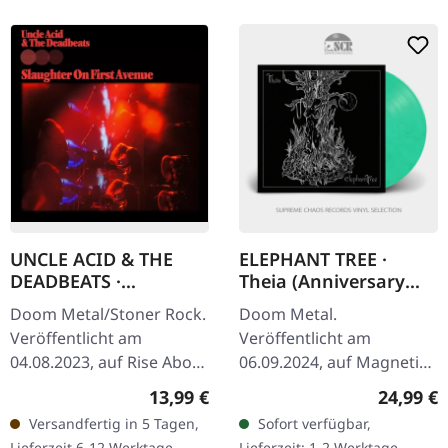
UNCLE ACID & THE
ELEPHANT TREE ·
DEADBEATS ·
Theia (Anniversary
Slaughter On First
Edition) |
Doom Metal/Stoner Rock.
Doom Metal.
Avenue | 2CD
CLEAR/WHITE/GREEN
Veröffentlicht am
Veröffentlicht am
MARBLED LP
04.08.2023, auf Rise Above
06.09.2024, auf Magnetic
Records. Doppel-CD.
Eye Records. Gatefold LP
Regulärer Preis:
Reguläre
13,99 €
24,99 €
"Slaughter On First
(transparent, weiß, grün
Versandfertig in 5 Tagen,
Sofort verfügbar,
Avenue" ist das erste
marmoriertes Vinyl) mit
Lieferzeit 6-12 Werktage -
Lieferzeit: 1-2 Werktage