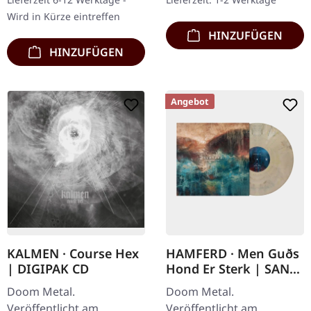
offizielle…
12-seitigem Booklet…
Wird in Kürze eintreffen
HINZUFÜGEN
HINZUFÜGEN
Angebot
KALMEN · Course Hex
HAMFERD · Men Guðs
| DIGIPAK CD
Hond Er Sterk | SAND
BEIGE MARBLED LP
Doom Metal.
Doom Metal.
Veröffentlicht am
Veröffentlicht am