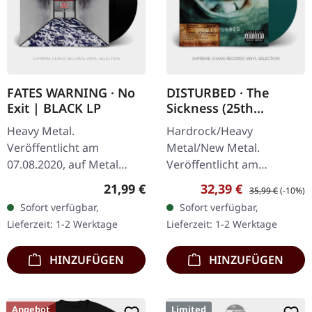
FATES WARNING · No
DISTURBED · The
Exit | BLACK LP
Sickness (25th
Anniversary Edition) |
Heavy Metal.
Hardrock/Heavy
GREEN LP
Veröffentlicht am
Metal/New Metal.
07.08.2020, auf Metal
Veröffentlicht am
Blade Records. Schwarzes
07.03.2025, auf Reprise
Regulärer Preis:
Verkaufspreis:
Regulärer Preis:
21,99 €
32,39 €
35,99 €
(-10%)
Vinyl mit Poster. "No Exit"
Records. Grünes Vinyl, 25
Sofort verfügbar,
Sofort verfügbar,
ist ein Eckpfeiler des…
Jahre Jubiläumsausgabe.
Lieferzeit: 1-2 Werktage
Lieferzeit: 1-2 Werktage
Zur Feier des 25-
jährigen…
HINZUFÜGEN
HINZUFÜGEN
Angebot
Limited