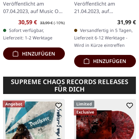
Veröffentlicht am
Veröffentlicht am
07.04.2023, auf Music On
21.04.2023, auf
Vinyl. Transparent-gelbes
Spinefarm. Weiße Doppel-
Verkaufspreis:
Regulärer Preis:
Reguläre
30,59 €
31,99 €
33,99 €
(-10%)
Vinyl. Ravens drittes
LP im Gatefold-Cover.
Sofort verfügbar,
Versandfertig in 5 Tagen,
Studioalbum "Stay Hard"
Black Label Society liefern
Lieferzeit: 1-2 Werktage
Lieferzeit 6-12 Werktage -
von 1985 markiert…
mit „Doom Crew Inc…
Wird in Kürze eintreffen
HINZUFÜGEN
HINZUFÜGEN
SUPREME CHAOS RECORDS RELEASES
FÜR DICH
Angebot
Limited
Exclusive