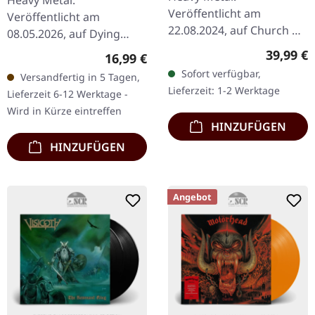
Heavy Metal.
Veröffentlicht am
Veröffentlicht am
22.08.2024, auf Church Of
08.05.2026, auf Dying
Vinyl. Orange Vinyl im
Victims Productions. CD
Reguläre
39,99 €
Regulärer Preis:
16,99 €
speziellen Popup
im Standard-Jewelcase
Sofort verfügbar,
Versandfertig in 5 Tagen,
Gatefold-Cover. Limitiert
mit Obi-Streifen und
Lieferzeit: 1-2 Werktage
Lieferzeit 6-12 Werktage -
auf 195
Sticker. Die italienischen…
Wird in Kürze eintreffen
handnummerierte…
HINZUFÜGEN
HINZUFÜGEN
Angebot