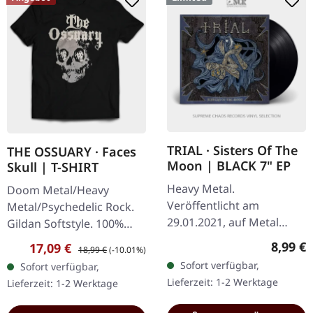
TRIAL · Sisters Of The
THE OSSUARY · Faces
Moon | BLACK 7" EP
Skull | T-SHIRT
Heavy Metal.
Doom Metal/Heavy
Veröffentlicht am
Metal/Psychedelic Rock.
29.01.2021, auf Metal
Gildan Softstyle. 100%
Blade Records. Schwarze
Baumwolle. Druck auf
Regulär
8,99 €
Verkaufspreis:
Regulärer Preis:
17,09 €
18,99 €
(-10.01%)
7" Vinyl, limitiert auf 222
Vorderseite.
Sofort verfügbar,
Sofort verfügbar,
Exemplare. Was passiert,
Lieferzeit: 1-2 Werktage
Lieferzeit: 1-2 Werktage
wenn die…