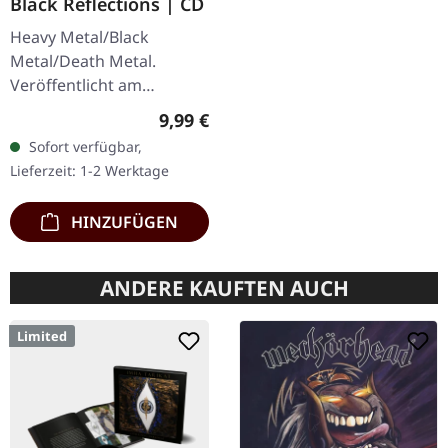
Black Reflections | CD
Heavy Metal/Black
Metal/Death Metal.
Veröffentlicht am
19.01.2002, auf Supreme
Regulärer Preis:
9,99 €
Chaos Records. CD im
Sofort verfügbar,
Jewelcase. Neuauflage mit
Lieferzeit: 1-2 Werktage
neuem Artwork,…
HINZUFÜGEN
ANDERE KAUFTEN AUCH
Limited