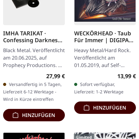
IMHA TARIKAT ·
WECKÖRHEAD · Taub
Confessing Darkness
Für Immer | DIGIPAK
| HARDCOVER BOOK
CD
Black Metal. Veröffentlicht
Heavy Metal/Hard Rock.
CD
am 20.06.2025, auf
Veröffentlicht am
Prophecy Productions. CD
01.05.2019, auf Self-
im Hardcover-Buch, 18x18
Released. CD im DigiPak
Regulärer Preis:
Reguläre
27,99 €
13,99 €
cm, 48 Seiten, enthält
mit Booklet. Was für eine
Versandfertig in 5 Tagen,
Sofort verfügbar,
Songtexte und Liner
wilde Fahrt das ist!
Lieferzeit 6-12 Werktage -
Lieferzeit: 1-2 Werktage
Notes,…
Weckörhad…
Wird in Kürze eintreffen
HINZUFÜGEN
HINZUFÜGEN
Limited