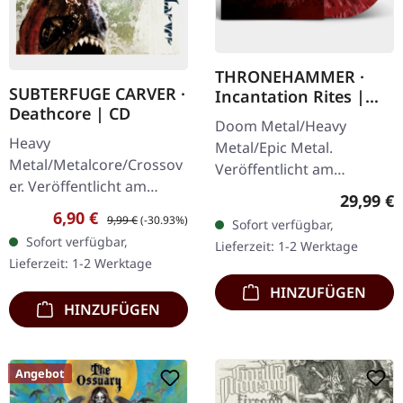
THRONEHAMMER ·
SUBTERFUGE CARVER ·
Incantation Rites |
Deathcore | CD
SPLATTER 2LP
Doom Metal/Heavy
Heavy
Metal/Epic Metal.
Metal/Metalcore/Crossov
Veröffentlicht am
er. Veröffentlicht am
21.10.2022, auf Supreme
Reguläre
29,99 €
08.02.2008, auf Supreme
Chaos Records. SCR-
Verkaufspreis:
Regulärer Preis:
6,90 €
9,99 €
(-30.93%)
Sofort verfügbar,
Chaos Records. CD im
exklusives Transparent
Sofort verfügbar,
Lieferzeit: 1-2 Werktage
Jewelcase mit 12-seitigem
Rot/Schwarz/Weiß…
Lieferzeit: 1-2 Werktage
Booklet. Subterfuge
HINZUFÜGEN
Carver…
HINZUFÜGEN
Angebot