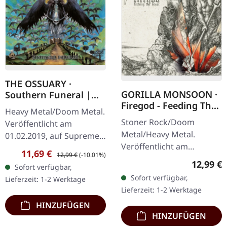
THE OSSUARY ·
GORILLA MONSOON ·
Southern Funeral |
Firegod - Feeding The
DIGIPAK CD
Heavy Metal/Doom Metal.
Beast | CD
Stoner Rock/Doom
Veröffentlicht am
Metal/Heavy Metal.
01.02.2019, auf Supreme
Veröffentlicht am
Chaos Records.
Verkaufspreis:
Regulärer Preis:
11,69 €
12,99 €
(-10.01%)
11.05.2018, auf Supreme
Erstauflage als CD im
Reguläre
12,99 €
Sofort verfügbar,
Chaos Records. CD im
DigiPak mit 12-seitigem
Sofort verfügbar,
Lieferzeit: 1-2 Werktage
Jewelcase mit 8-seitigem
Booklet. Geht es dir…
Lieferzeit: 1-2 Werktage
Booklet. Das dritte
HINZUFÜGEN
Album…
HINZUFÜGEN