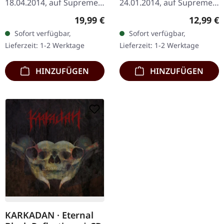
18.04.2014, auf Supreme
24.01.2014, auf Supreme
Chaos Records.
Chaos Records. CD im
Regulärer Preis:
Reguläre
19,99 €
12,99 €
Schwarzes Vinyl im
Jewelcase. Heavy wie
Sofort verfügbar,
Sofort verfügbar,
Gatefold-Cover. Limitiert
Hölle und dennoch
Lieferzeit: 1-2 Werktage
Lieferzeit: 1-2 Werktage
auf 200 Exemplare. · 180g
abwechslungsreich. Das
Vinyl…
neue Album…
HINZUFÜGEN
HINZUFÜGEN
KARKADAN · Eternal