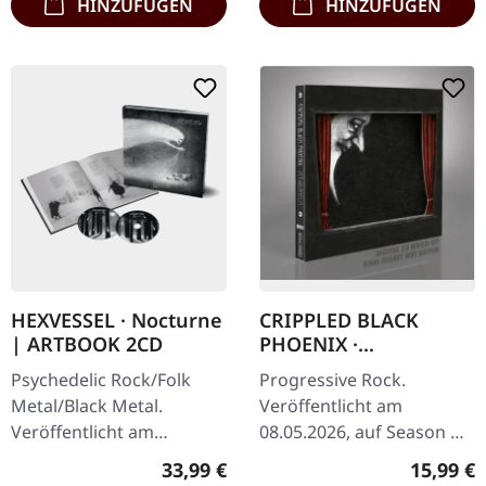
HINZUFÜGEN
HINZUFÜGEN
HEXVESSEL · Nocturne
CRIPPLED BLACK
| ARTBOOK 2CD
PHOENIX ·
Sceaduhelm + Horrific
Psychedelic Rock/Folk
Progressive Rock.
Honorifics Number
Metal/Black Metal.
Veröffentlicht am
Two Point Five (2.5) |
Veröffentlicht am
08.05.2026, auf Season Of
2CD SLIPCASE
13.06.2025, auf Prophecy
Mist. 2CD Slipcase-Edition
Regulärer Preis:
Reguläre
33,99 €
15,99 €
Productions. Hardcover-
mit Deluxe-Digipak mit