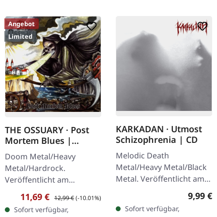
Angebot
Limited
KARKADAN · Utmost
THE OSSUARY · Post
Schizophrenia | CD
Mortem Blues |
DIGIPAK CD
Melodic Death
Doom Metal/Heavy
Metal/Heavy Metal/Black
Metal/Hardrock.
Metal. Veröffentlicht am
Veröffentlicht am
08.03.2004, auf Supreme
17.02.2017, auf Supreme
Regulär
9,99 €
Verkaufspreis:
Regulärer Preis:
11,69 €
12,99 €
(-10.01%)
Chaos Records. CD im
Chaos Records. Limitierte
Sofort verfügbar,
Sofort verfügbar,
Jewelcase mit 16-seitigem
Erstauflage als Digipak.