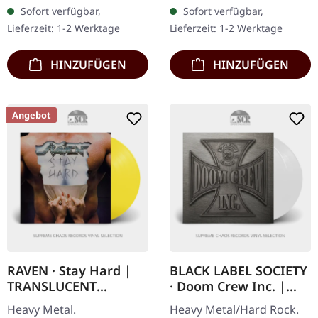
sechs langen Jahren der
Remastered CD im
Sofort verfügbar,
Sofort verfügbar,
Vorfreude kehren
DigiPak. Iron Maidens
Lieferzeit: 1-2 Werktage
Lieferzeit: 1-2 Werktage
Metallica mit ihrem…
achtes Studioalbum „No
Prayer For The…
HINZUFÜGEN
HINZUFÜGEN
Angebot
RAVEN · Stay Hard |
BLACK LABEL SOCIETY
TRANSLUCENT
· Doom Crew Inc. |
YELLOW LP
WHITE 2LP
Heavy Metal.
Heavy Metal/Hard Rock.