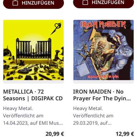
HINZUFÜGEN
HINZUFÜGEN
METALLICA · 72
IRON MAIDEN · No
Seasons | DIGIPAK CD
Prayer For The Dying
| DIGPAK CD
Heavy Metal.
Heavy Metal.
Veröffentlicht am
Veröffentlicht am
14.04.2023, auf EMI Music.
29.03.2019, auf
Digipak im Slipcase. Nach
Parlophone Records.
Regulärer Preis:
Reguläre
20,99 €
12,99 €