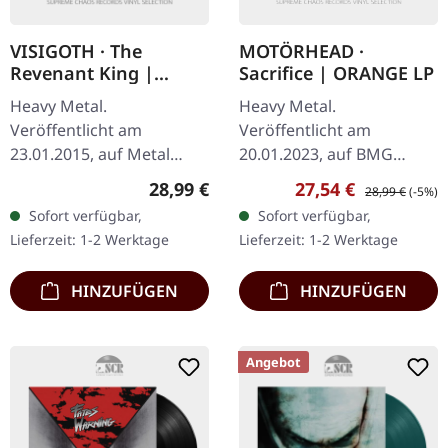
VISIGOTH · The
MOTÖRHEAD ·
Revenant King |
Sacrifice | ORANGE LP
BLACK 2LP
Heavy Metal.
Heavy Metal.
Veröffentlicht am
Veröffentlicht am
23.01.2015, auf Metal
20.01.2023, auf BMG
Blade Records. Schwarzes
Rights Management.
Regulärer Preis:
Verkaufspreis:
Regulärer Preis
28,99 €
27,54 €
28,99 €
(-5%)
Doppel-Vinyl im Gatefold-
Transparent oranges
Sofort verfügbar,
Sofort verfügbar,
Cover mit DIN A1 Poster.
Vinyl. Motörheads
Lieferzeit: 1-2 Werktage
Lieferzeit: 1-2 Werktage
Das Debütalbum von…
"Sacrifice" gilt als eines
der am meisten…
HINZUFÜGEN
HINZUFÜGEN
Angebot