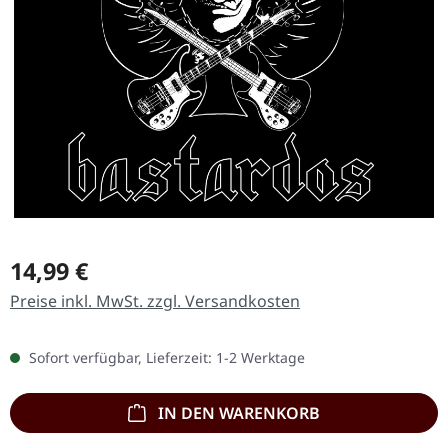
Regulärer Preis:
14,99 €
Preise inkl. MwSt. zzgl. Versandkosten
Sofort verfügbar, Lieferzeit: 1-2 Werktage
IN DEN WARENKORB