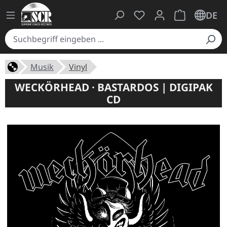
Du hast 0 Produkte auf
Warenkorb ent
DE
Musik
Vinyl
WECKÖRHEAD · BASTARDOS | DIGIPAK
CD