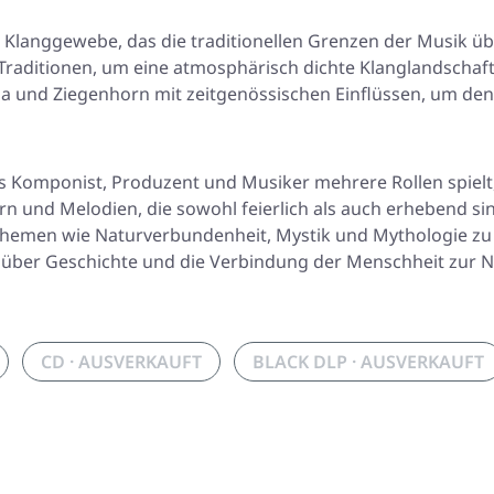
es Klanggewebe, das die traditionellen Grenzen der Musik übe
d Traditionen, um eine atmosphärisch dichte Klanglandscha
rpa und Ziegenhorn mit zeitgenössischen Einflüssen, um de
als Komponist, Produzent und Musiker mehrere Rollen spiel
nd Melodien, die sowohl feierlich als auch erhebend sind. 
, Themen wie Naturverbundenheit, Mystik und Mythologie z
on über Geschichte und die Verbindung der Menschheit zur N
CD · AUSVERKAUFT
BLACK DLP · AUSVERKAUFT