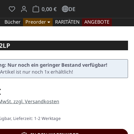
Du hast 0 Produkte auf dem Merkzettel
Warenkorb enthält 0 Positionen. Der Gesamt
0,00 €
DE
Bücher
Preorder
RARITÄTEN
ANGEBOTE
2LP
g: Nur noch ein geringer Bestand verfügbar!
Artikel ist nur noch 1x erhältlich!
eis:
€
 MwSt. zzgl. Versandkosten
ügbar, Lieferzeit: 1-2 Werktage