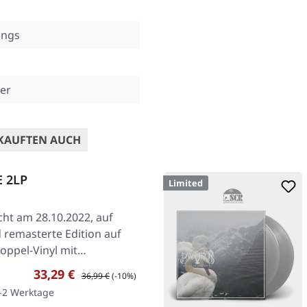
ings
er
KAUFTEN AUCH
E 2LP
Limited
icht am 28.10.2022, auf
 remasterte Edition auf
oppel-Vinyl mit…
Verkaufspreis:
Regulärer Preis:
33,29 €
36,99 €
(-10%)
1-2 Werktage