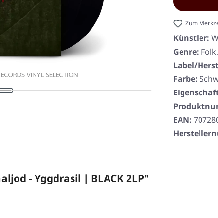
Zum Merkze
Künstler:
W
Genre:
Folk
Label/Herst
Farbe:
Schw
Eigenschaf
Produktn
EAN:
70728
Herstelle
jod - Yggdrasil | BLACK 2LP"