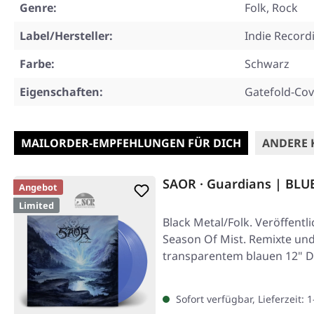
Genre:
Folk, Rock
Label/Hersteller:
Indie Record
Farbe:
Schwarz
Eigenschaften:
Gatefold-Cov
MAILORDER-EMPFEHLUNGEN FÜR DICH
ANDERE 
SAOR · Guardians | BLU
Angebot
Limited
Black Metal/Folk. Veröffentl
Season Of Mist. Remixte und
transparentem blauen 12" D
Sofort verfügbar, Lieferzeit: 