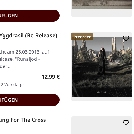
UFÜGEN
ggdrasil (Re-Release)
Preorder
icht am 25.03.2013, auf
lcase. "Runaljod -
 der…
Regulärer Preis:
12,99 €
1-2 Werktage
UFÜGEN
ing For The Cross |