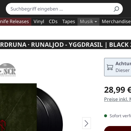
nife Releases
Vinyl
CDs
Tapes
Musik
Merchandise
RDRUNA · RUNALJOD - YGGDRASIL | BLACK 
Achtun
Dieser 
Regulärer Pr
28,99 
Preise inkl.
Sofort verf