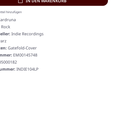
IN DEN WARENKORB
ttel hinzufügen
ardruna
, Rock
eller:
Indie Recordings
arz
ten:
Gatefold-Cover
ummer:
EM00145748
05000182
rnummer:
INDIE104LP