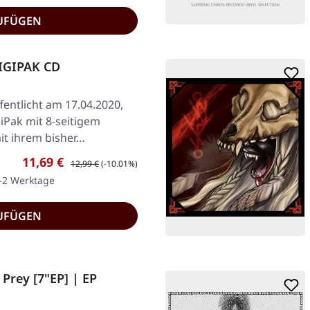
UFÜGEN
DIGIPAK CD
fentlicht am 17.04.2020,
iPak mit 8-seitigem
it ihrem bisher…
Verkaufspreis:
Regulärer Preis:
11,69 €
12,99 €
(-10.01%)
1-2 Werktage
UFÜGEN
Prey [7"EP] | EP