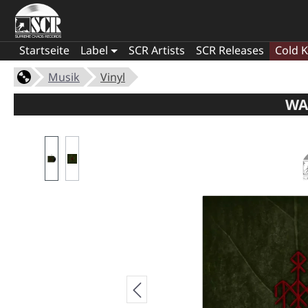
Startseite
Label
SCR Artists
SCR Releases
Cold K
Musik
Vinyl
WA