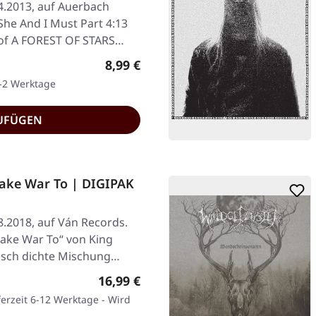
04.2013, auf Auerbach
 She And I Must Part 4:13
 of A FOREST OF STARS…
Regulärer Preis:
8,99 €
1-2 Werktage
UFÜGEN
ake War To | DIGIPAK
8.2018, auf Ván Records.
ake War To“ von King
isch dichte Mischung…
Regulärer Preis:
16,99 €
ferzeit 6-12 Werktage - Wird