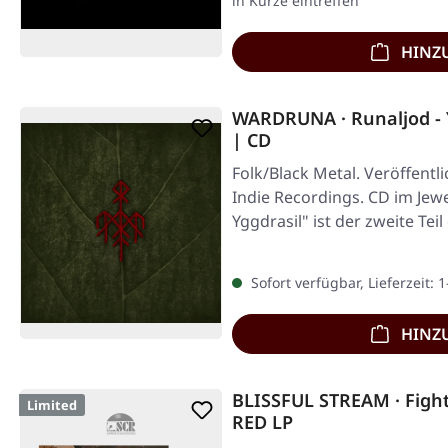
in Kürze eintreffen
HINZ
WARDRUNA · Runaljod - Y
| CD
Folk/Black Metal. Veröffentl
Indie Recordings. CD im Jewe
Yggdrasil" ist der zweite Teil
Sofort verfügbar, Lieferzeit: 
HINZ
BLISSFUL STREAM · Fight
Limited
RED LP