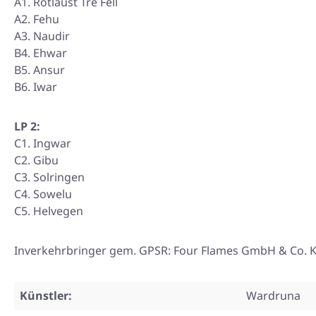
A1. Rotlaust Tre Fell
A2. Fehu
A3. Naudir
B4. Ehwar
B5. Ansur
B6. Iwar
LP 2:
C1. Ingwar
C2. Gibu
C3. Solringen
C4. Sowelu
C5. Helvegen
Inverkehrbringer gem. GPSR: Four Flames GmbH & Co. KG
Künstler:
Wardruna