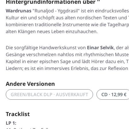
Hintergrundinformationen über ''
Wardrunas
"Runaljod - Yggdrasil" ist ein eindrucksvoll
Kultur ein und schöpft aus alten nordischen Texten un
kombinieren traditionelle Instrumente wie die Tagelha
alten Klängen neues Leben einzuhauchen.
Die sorgfältige Handwerkskunst von
Einar Selvik
, der 
Gesänge verschmelzen nahtlos mit rhythmischen Mustern u
Kapitel in einer epischen Sage und lädt Hörer dazu ein
Liedern; es ist ein immersives Erlebnis, das zur Reflexi
Andere Versionen
GREEN/BLACK DLP · AUSVERKAUFT
CD · 12,99 €
Tracklist
LP 1: