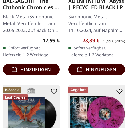
BAL-SAGOTH · The
AD INFINITUM · Abyss
Chthonic Chronicles |
| RECYCLED BLACK LP
CLEAR/GREEN 2LP
Black Metal/Symphonic
Symphonic Metal.
Metal. Veröffentlicht am
Veröffentlicht am
20.05.2022, auf Back On
11.10.2024, auf Napalm
Black. Clear Doppel-Vinyl
Records. Recyceltes
Regulärer Preis:
Verkaufspreis:
Regulärer Preis:
17,99 €
23,39 €
25,99 €
(-10%)
mit grünen Splattern im
schwarzes Vinyl im
Sofort verfügbar,
Sofort verfügbar,
Gatefold-Cover. Bal-
Gatefold-Cover. Die
Lieferzeit: 1-2 Werktage
Lieferzeit: 1-2 Werktage
Sagoth…
schweizerisch-deutsche…
HINZUFÜGEN
HINZUFÜGEN
B-Stock
Angebot
Last Copies