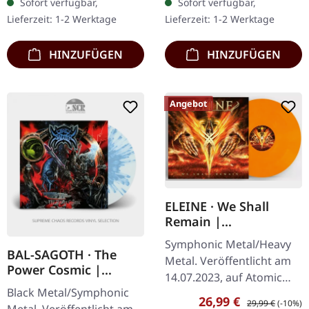
Sofort verfügbar,
Sofort verfügbar,
ihrem faszinierenden
Gatefold-Cover. Die…
Lieferzeit: 1-2 Werktage
Lieferzeit: 1-2 Werktage
Album „Abyss“ zurück,…
HINZUFÜGEN
HINZUFÜGEN
Angebot
ELEINE · We Shall
Remain |
ORANGE/WHITE
Symphonic Metal/Heavy
MARBLED LP
BAL-SAGOTH · The
Metal. Veröffentlicht am
Power Cosmic |
14.07.2023, auf Atomic
CLEAR/BLUE LP
Black Metal/Symphonic
Fire Records. Orange-
Verkaufspreis:
Regulärer Preis:
26,99 €
29,99 €
(-10%)