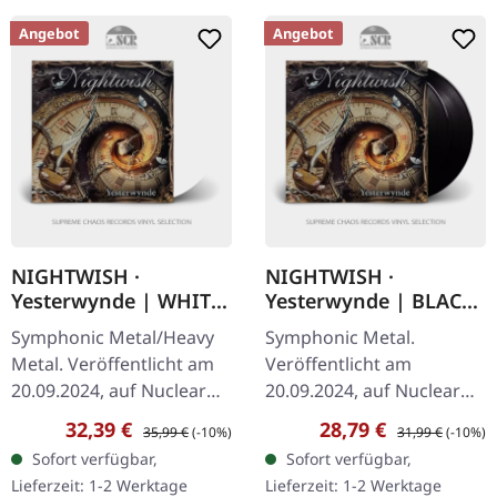
Angebot
Angebot
NIGHTWISH ·
NIGHTWISH ·
Yesterwynde | WHITE
Yesterwynde | BLACK
2LP
2LP
Symphonic Metal/Heavy
Symphonic Metal.
Metal. Veröffentlicht am
Veröffentlicht am
20.09.2024, auf Nuclear
20.09.2024, auf Nuclear
Blast Records. Weißes
Blast Records. Schwarzes
Verkaufspreis:
Regulärer Preis:
Verkaufspreis:
Regulärer Preis:
32,39 €
28,79 €
35,99 €
(-10%)
31,99 €
(-10%)
Doppel-Vinyl im Gatefold-
Doppel-Vinyl im Gatefold-
Sofort verfügbar,
Sofort verfügbar,
Cover. Nightwish kehren
Cover. Nightwish kehrt
Lieferzeit: 1-2 Werktage
Lieferzeit: 1-2 Werktage