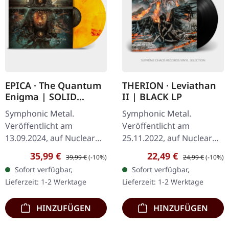
EPICA · The Quantum
THERION · Leviathan
Enigma | SOLID
II | BLACK LP
YELLOW/RED
Symphonic Metal.
Symphonic Metal.
MARBLED 2LP
Veröffentlicht am
Veröffentlicht am
13.09.2024, auf Nuclear
25.11.2022, auf Nuclear
Blast Records. Gelb-rot
Blast Records. Schwarzes
Verkaufspreis:
Regulärer Preis:
Verkaufspreis:
Regulärer Preis:
35,99 €
22,49 €
39,99 €
(-10%)
24,99 €
(-10%)
marmoriertes Doppel-
Vinyl im Gatefold-Cover.
Sofort verfügbar,
Sofort verfügbar,
Vinyl im Gatefold-Cover.
Mit "Leviathan II"
Lieferzeit: 1-2 Werktage
Lieferzeit: 1-2 Werktage
Die niederländischen…
demonstriert Therion…
HINZUFÜGEN
HINZUFÜGEN