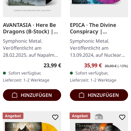
AVANTASIA · Here Be
EPICA · The Divine
Dragons (B-Stock) |
Conspiracy |
BLACK LP
TRANSPARENT
Symphonic Metal.
Symphonic Metal.
MAGENTA/BLACK
Veröffentlicht am
Veröffentlicht am
MARBLED 2LP
28.02.2025, auf Napalm
13.09.2024, auf Nuclear
Records. Klassisches
Blast Records.
Regulärer Preis:
Verkaufspreis:
Regulärer Preis:
23,99 €
35,99 €
39,99 €
(-10%)
schwarzes Vinyl im
Transparent magenta-
Sofort verfügbar,
Sofort verfügbar,
Gatefold-Cover mit 12-
schwarzes Doppel-Vinyl
Lieferzeit: 1-2 Werktage
Lieferzeit: 1-2 Werktage
seitigem Booklet im LP-
im Gatefold-Cover. "The
Format…
Divine…
HINZUFÜGEN
HINZUFÜGEN
Angebot
Angebot