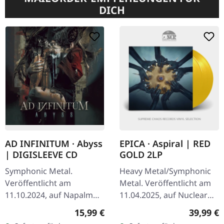
DICH
AD INFINITUM · Abyss
EPICA · Aspiral | RED
| DIGISLEEVE CD
GOLD 2LP
Symphonic Metal.
Heavy Metal/Symphonic
Veröffentlicht am
Metal. Veröffentlicht am
11.10.2024, auf Napalm
11.04.2025, auf Nuclear
Records. Digisleeve CD.
Blast Records. Rot-
Regulärer Preis:
Reguläre
15,99 €
39,99 €
Ad Infinitum kehrt mit
Goldenes Doppel-Vinyl im