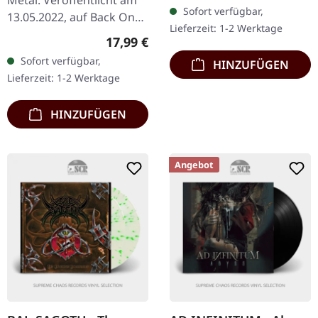
Metal. Veröffentlicht am
weiß marmoriertes Vinyl.
Sofort verfügbar,
13.05.2022, auf Back On
Die schwedische…
Lieferzeit: 1-2 Werktage
Black. Clear Vinyl mit
Regulärer Preis:
17,99 €
blauen Splattern im
Sofort verfügbar,
HINZUFÜGEN
Gatefold-Cover. Bal-
Lieferzeit: 1-2 Werktage
Sagoth liefern…
HINZUFÜGEN
Angebot