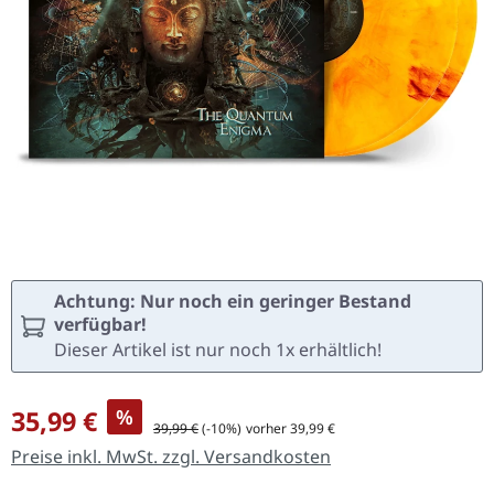
Achtung: Nur noch ein geringer Bestand
verfügbar!
Dieser Artikel ist nur noch 1x erhältlich!
Verkaufspreis:
35,99 €
%
Regulärer Preis:
39,99 €
(-10%)
vorher 39,99 €
Preise inkl. MwSt. zzgl. Versandkosten