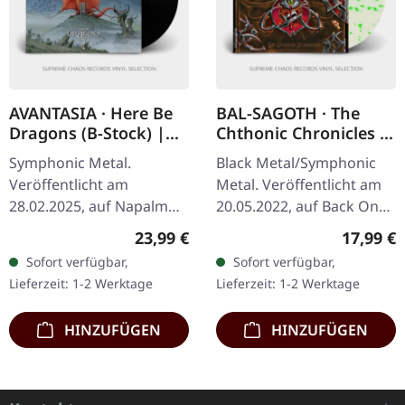
AVANTASIA · Here Be
BAL-SAGOTH · The
Dragons (B-Stock) |
Chthonic Chronicles |
BLACK LP
CLEAR/GREEN 2LP
Symphonic Metal.
Black Metal/Symphonic
Veröffentlicht am
Metal. Veröffentlicht am
28.02.2025, auf Napalm
20.05.2022, auf Back On
Records. Klassisches
Black. Clear Doppel-Vinyl
Regulärer Preis:
Reguläre
23,99 €
17,99 €
schwarzes Vinyl im
mit grünen Splattern im
Sofort verfügbar,
Sofort verfügbar,
Gatefold-Cover mit 12-
Gatefold-Cover. Bal-
Lieferzeit: 1-2 Werktage
Lieferzeit: 1-2 Werktage
seitigem Booklet im LP-
Sagoth…
Format…
HINZUFÜGEN
HINZUFÜGEN