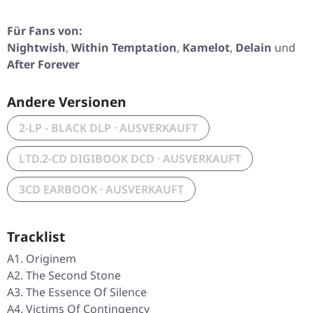
Für Fans von:
Nightwish
,
Within Temptation
,
Kamelot
,
Delain
und
After Forever
Andere Versionen
2-LP - BLACK DLP · AUSVERKAUFT
LTD.2-CD DIGIBOOK DCD · AUSVERKAUFT
3CD EARBOOK · AUSVERKAUFT
Tracklist
A1. Originem
A2. The Second Stone
A3. The Essence Of Silence
A4. Victims Of Contingency