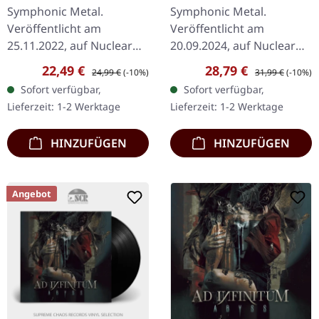
2LP
Symphonic Metal.
Symphonic Metal.
Veröffentlicht am
Veröffentlicht am
25.11.2022, auf Nuclear
20.09.2024, auf Nuclear
Blast Records. Schwarzes
Blast Records. Schwarzes
Verkaufspreis:
Regulärer Preis:
Verkaufspreis:
Regulärer Preis:
22,49 €
28,79 €
24,99 €
(-10%)
31,99 €
(-10%)
Vinyl im Gatefold-Cover.
Doppel-Vinyl im Gatefold-
Sofort verfügbar,
Sofort verfügbar,
Mit "Leviathan II"
Cover. Nightwish kehrt
Lieferzeit: 1-2 Werktage
Lieferzeit: 1-2 Werktage
demonstriert Therion…
mit ihrem zehnten…
HINZUFÜGEN
HINZUFÜGEN
Angebot