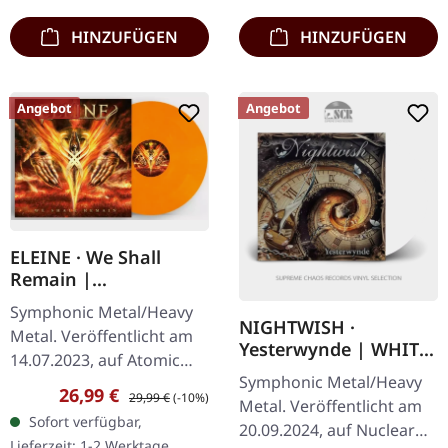
Divine…
HINZUFÜGEN
HINZUFÜGEN
Angebot
Angebot
ELEINE · We Shall
Remain |
ORANGE/WHITE
Symphonic Metal/Heavy
MARBLED LP
NIGHTWISH ·
Metal. Veröffentlicht am
Yesterwynde | WHITE
14.07.2023, auf Atomic
2LP
Symphonic Metal/Heavy
Fire Records. Orange-
Verkaufspreis:
Regulärer Preis:
26,99 €
29,99 €
(-10%)
Metal. Veröffentlicht am
weiß marmoriertes Vinyl.
Sofort verfügbar,
20.09.2024, auf Nuclear
Die schwedische…
Lieferzeit: 1-2 Werktage