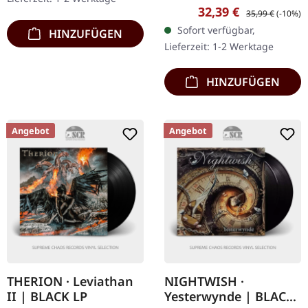
Blast Records. Weißes
Verkaufspreis:
Regulärer Preis:
32,39 €
35,99 €
(-10%)
Doppel-Vinyl im Gatefold-
Sofort verfügbar,
HINZUFÜGEN
Cover. Nightwish kehren
Lieferzeit: 1-2 Werktage
mit…
HINZUFÜGEN
Angebot
Angebot
THERION · Leviathan
NIGHTWISH ·
II | BLACK LP
Yesterwynde | BLACK