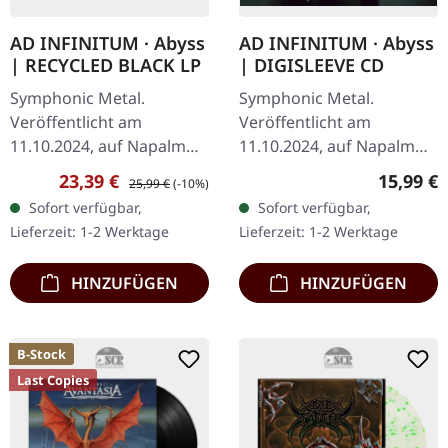
AD INFINITUM · Abyss
AD INFINITUM · Abyss
| RECYCLED BLACK LP
| DIGISLEEVE CD
Symphonic Metal.
Symphonic Metal.
Veröffentlicht am
Veröffentlicht am
11.10.2024, auf Napalm
11.10.2024, auf Napalm
Records. Recyceltes
Records. Digisleeve CD.
Verkaufspreis:
Regulärer Preis:
Reguläre
23,39 €
15,99 €
25,99 €
(-10%)
schwarzes Vinyl im
Ad Infinitum kehrt mit
Sofort verfügbar,
Sofort verfügbar,
Gatefold-Cover. Die
ihrem faszinierenden
Lieferzeit: 1-2 Werktage
Lieferzeit: 1-2 Werktage
schweizerisch-deutsche…
Album „Abyss“ zurück,…
HINZUFÜGEN
HINZUFÜGEN
B-Stock
Last Copies