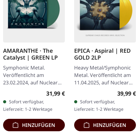
AMARANTHE · The
EPICA · Aspiral | RED
Catalyst | GREEN LP
GOLD 2LP
Symphonic Metal.
Heavy Metal/Symphonic
Veröffentlicht am
Metal. Veröffentlicht am
23.02.2024, auf Nuclear
11.04.2025, auf Nuclear
Blast Records. Grünes
Blast Records. Rot-
Regulärer Preis:
Reguläre
31,99 €
39,99 €
Vinyl. Die schwedische
Goldenes Doppel-Vinyl im
Sofort verfügbar,
Sofort verfügbar,
Melodic-Metal-Sensation
Gatefold-Cover. Die…
Lieferzeit: 1-2 Werktage
Lieferzeit: 1-2 Werktage
Amaranthe liefert mit…
HINZUFÜGEN
HINZUFÜGEN