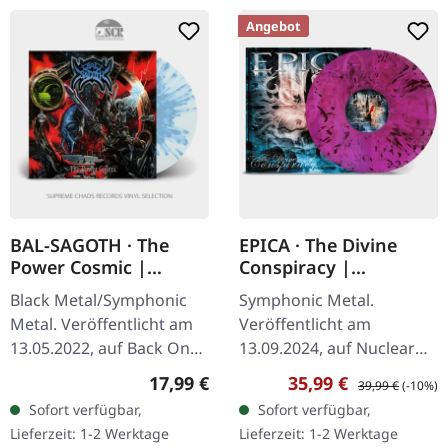
Angebot
BAL-SAGOTH · The
EPICA · The Divine
Power Cosmic |
Conspiracy |
CLEAR/BLUE LP
TRANSPARENT
Black Metal/Symphonic
Symphonic Metal.
MAGENTA/BLACK
Metal. Veröffentlicht am
Veröffentlicht am
MARBLED 2LP
13.05.2022, auf Back On
13.09.2024, auf Nuclear
Black. Clear Vinyl mit
Blast Records.
Regulärer Preis:
Verkaufspreis:
Regulärer Preis:
17,99 €
35,99 €
39,99 €
(-10%)
blauen Splattern im
Transparent magenta-
Sofort verfügbar,
Sofort verfügbar,
Gatefold-Cover. Bal-
schwarzes Doppel-Vinyl
Lieferzeit: 1-2 Werktage
Lieferzeit: 1-2 Werktage
Sagoth liefern…
im Gatefold-Cover. "The