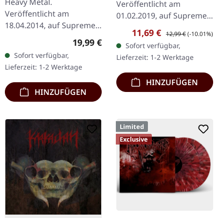
Heavy Metal.
Veröffentlicht am
Veröffentlicht am
01.02.2019, auf Supreme
18.04.2014, auf Supreme
Chaos Records.
Verkaufspreis:
Regulärer Preis:
11,69 €
12,99 €
(-10.01%)
Chaos Records.
Erstauflage als CD im
Regulärer Preis:
19,99 €
Sofort verfügbar,
Schwarzes Vinyl im
DigiPak mit 12-seitigem
Sofort verfügbar,
Lieferzeit: 1-2 Werktage
Gatefold-Cover. Limitiert
Booklet. Geht es dir…
Lieferzeit: 1-2 Werktage
auf 200 Exemplare. · 180g
HINZUFÜGEN
Vinyl…
HINZUFÜGEN
Limited
Exclusive