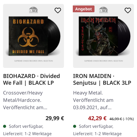
Angebot
BIOHAZARD · Divided
IRON MAIDEN ·
We Fall | BLACK LP
Senjutsu | BLACK 3LP
Crossover/Heavy
Heavy Metal.
Metal/Hardcore.
Veröffentlicht am
Veröffentlicht am
03.09.2021, auf
17.10.2025, auf BLKIIBLK.
Parlophone Records.
Regulärer Preis:
Verkaufspreis:
Regulärer Preis:
29,99 €
42,29 €
46,99 €
(-10%)
Schwarzes Vinyl.
Schweres Dreifach-Vinyl
Sofort verfügbar,
Sofort verfügbar,
Biohazard kehren mit
im Gatefold. Senjutsu ist
Lieferzeit: 1-2 Werktage
Lieferzeit: 1-2 Werktage
"Divided We Fall" zurück,
das beeindruckende 17.…