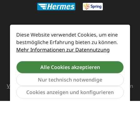
Zahlung und Versand
Diese Website verwendet Cookies, um eine
bestmögliche Erfahrung bieten zu können.
Widerrufsrecht und Rücksendung
Kontakt
Mehr Informationen zur Datennutzung
Händleranfragen
Cookie-Voreinstellungen
Alle Cookies akzeptieren
Alle Preise inkl. gesetzl. Mehrwertsteuer zzgl.
Nur technisch notwendige
Versandkosten
und ggf. Nachnahmegebühren, wenn
Werkzeu
Cookies anzeigen und konfigurieren
nicht anders angegeben.
Vertrag widerrufen
Das Team von Supreme Chaos Records rockt diesen
Laden für euch.