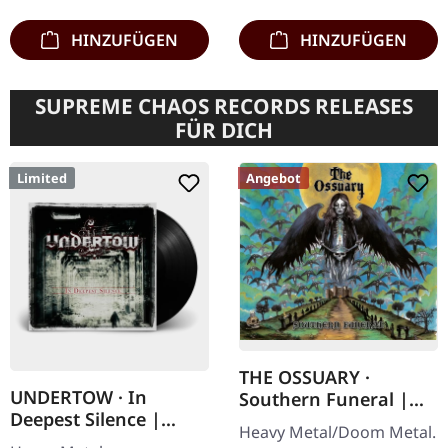
einem…
HINZUFÜGEN
HINZUFÜGEN
SUPREME CHAOS RECORDS RELEASES
FÜR DICH
Limited
Angebot
THE OSSUARY ·
UNDERTOW · In
Southern Funeral |
Deepest Silence |
DIGIPAK CD
Heavy Metal/Doom Metal.
BLACK LP