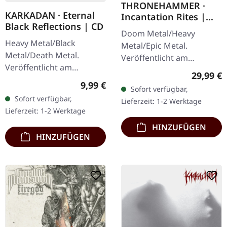
THRONEHAMMER ·
KARKADAN · Eternal
Incantation Rites |
Black Reflections | CD
SPLATTER 2LP
Doom Metal/Heavy
Heavy Metal/Black
Metal/Epic Metal.
Metal/Death Metal.
Veröffentlicht am
Veröffentlicht am
21.10.2022, auf Supreme
Reguläre
29,99 €
19.01.2002, auf Supreme
Chaos Records. SCR-
Regulärer Preis:
9,99 €
Sofort verfügbar,
Chaos Records. CD im
exklusives Transparent
Sofort verfügbar,
Lieferzeit: 1-2 Werktage
Jewelcase. Neuauflage mit
Rot/Schwarz/Weiß…
Lieferzeit: 1-2 Werktage
neuem Artwork,…
HINZUFÜGEN
HINZUFÜGEN