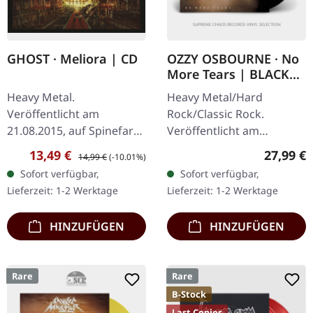
GHOST · Meliora | CD
OZZY OSBOURNE · No
More Tears | BLACK
2LP
Heavy Metal.
Heavy Metal/Hard
Veröffentlicht am
Rock/Classic Rock.
21.08.2015, auf Spinefarm
Veröffentlicht am
Records. CD im Jewelcase
17.09.2021, auf Sony
Verkaufspreis:
Regulärer Preis:
Reguläre
13,49 €
27,99 €
14,99 €
(-10.01%)
mit einem 20-seitigem
Music. Schwarzes Doppel-
Sofort verfügbar,
Sofort verfügbar,
Booklet. Meliora von
Vinyl im Gatefold-Cover.
Lieferzeit: 1-2 Werktage
Lieferzeit: 1-2 Werktage
Ghost vereint…
"No More Tears" gilt als…
HINZUFÜGEN
HINZUFÜGEN
Rare
Rare
B-Stock
Last Copies