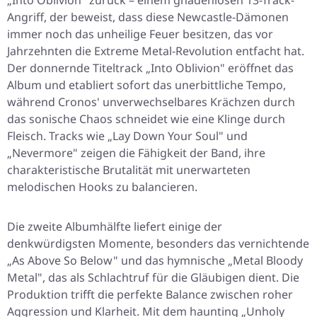
„Into Oblivion" zurück – einem gnadenlosen 13-Track-
Angriff, der beweist, dass diese Newcastle-Dämonen
immer noch das unheilige Feuer besitzen, das vor
Jahrzehnten die Extreme Metal-Revolution entfacht hat.
Der donnernde Titeltrack „Into Oblivion" eröffnet das
Album und etabliert sofort das unerbittliche Tempo,
während Cronos' unverwechselbares Krächzen durch
das sonische Chaos schneidet wie eine Klinge durch
Fleisch. Tracks wie „Lay Down Your Soul" und
„Nevermore" zeigen die Fähigkeit der Band, ihre
charakteristische Brutalität mit unerwarteten
melodischen Hooks zu balancieren.
Die zweite Albumhälfte liefert einige der
denkwürdigsten Momente, besonders das vernichtende
„As Above So Below" und das hymnische „Metal Bloody
Metal", das als Schlachtruf für die Gläubigen dient. Die
Produktion trifft die perfekte Balance zwischen roher
Aggression und Klarheit. Mit dem haunting „Unholy