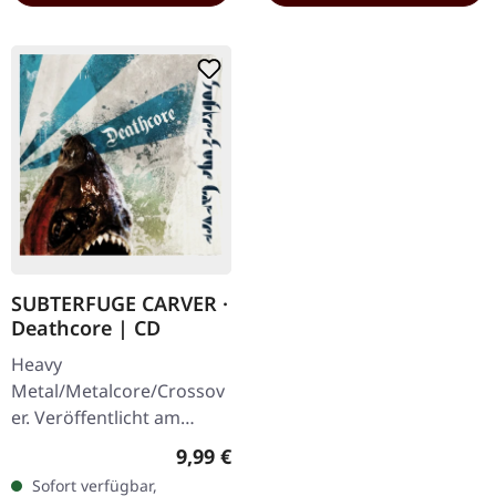
SUBTERFUGE CARVER ·
Deathcore | CD
Heavy
Metal/Metalcore/Crossov
er. Veröffentlicht am
08.02.2008, auf Supreme
Regulärer Preis:
9,99 €
Chaos Records. CD im
Sofort verfügbar,