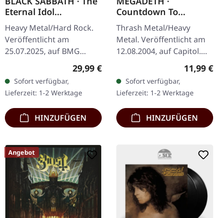
BLACK SABBATH · The
MEGADETH ·
Eternal Idol
Countdown To
(Remastered) | BLACK
Extinction
Heavy Metal/Hard Rock.
Thrash Metal/Heavy
LP
(Remastered) | CD
Veröffentlicht am
Metal. Veröffentlicht am
25.07.2025, auf BMG
12.08.2004, auf Capitol.
Rights Management.
CD im Jewelcase mit 20-
Regulärer Preis:
Reguläre
29,99 €
11,99 €
Schwarzes Vinyl. 2025
seitigem Booklet.
Sofort verfügbar,
Sofort verfügbar,
Remaster. Als Black
Remaster 2004. Als
Lieferzeit: 1-2 Werktage
Lieferzeit: 1-2 Werktage
Sabbath 1987 "The
Megadeth 1992…
Eternal…
HINZUFÜGEN
HINZUFÜGEN
Angebot