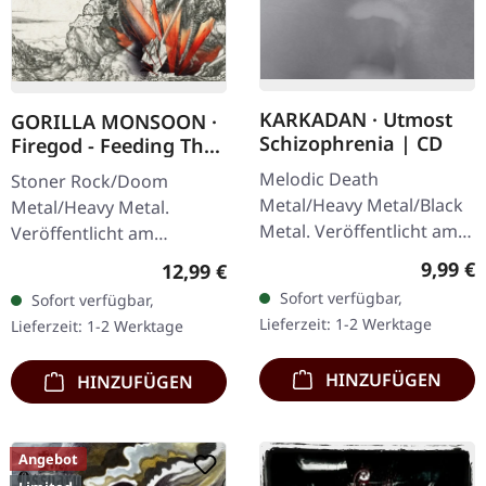
KARKADAN · Utmost
GORILLA MONSOON ·
Schizophrenia | CD
Firegod - Feeding The
Beast | CD
Melodic Death
Stoner Rock/Doom
Metal/Heavy Metal/Black
Metal/Heavy Metal.
Metal. Veröffentlicht am
Veröffentlicht am
08.03.2004, auf Supreme
11.05.2018, auf Supreme
Regulär
9,99 €
Regulärer Preis:
12,99 €
Chaos Records. CD im
Chaos Records. CD im
Sofort verfügbar,
Sofort verfügbar,
Jewelcase mit 16-seitigem
Jewelcase mit 8-seitigem
Lieferzeit: 1-2 Werktage
Lieferzeit: 1-2 Werktage
Booklet.…
Booklet. Das dritte
Album…
HINZUFÜGEN
HINZUFÜGEN
Angebot