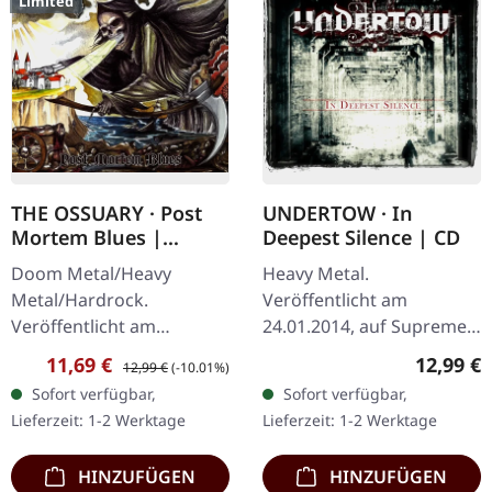
Limited
THE OSSUARY · Post
UNDERTOW · In
Mortem Blues |
Deepest Silence | CD
DIGIPAK CD
Doom Metal/Heavy
Heavy Metal.
Metal/Hardrock.
Veröffentlicht am
Veröffentlicht am
24.01.2014, auf Supreme
17.02.2017, auf Supreme
Chaos Records. CD im
Verkaufspreis:
Regulärer Preis:
Reguläre
11,69 €
12,99 €
12,99 €
(-10.01%)
Chaos Records. Limitierte
Jewelcase. Heavy wie
Sofort verfügbar,
Sofort verfügbar,
Erstauflage als Digipak.
Hölle und dennoch
Lieferzeit: 1-2 Werktage
Lieferzeit: 1-2 Werktage
Debüt-Album der…
abwechslungsreich. Das
neue Album…
HINZUFÜGEN
HINZUFÜGEN