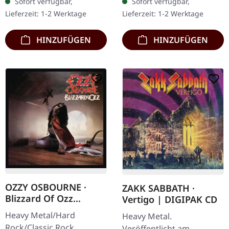
Sofort verfügbar,
Sofort verfügbar,
Standard Cover.
tracks. Alpha Tiger sind
Lieferzeit: 1-2 Werktage
Lieferzeit: 1-2 Werktage
Jubiläums-
zurück – und wie!
Wiederveröffentlichung…
Beneath…
HINZUFÜGEN
HINZUFÜGEN
OZZY OSBOURNE ·
ZAKK SABBATH ·
Blizzard Of Ozz
Vertigo | DIGIPAK CD
(Expanded Edition) |
Heavy Metal/Hard
Heavy Metal.
CD
Rock/Classic Rock.
Veröffentlicht am