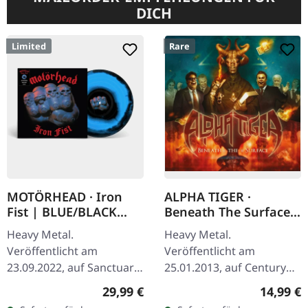
DICH
Limited
Rare
MOTÖRHEAD · Iron
ALPHA TIGER ·
Fist | BLUE/BLACK
Beneath The Surface |
SWIRL LP
DIGIPAK CD
Heavy Metal.
Heavy Metal.
Veröffentlicht am
Veröffentlicht am
23.09.2022, auf Sanctuary
25.01.2013, auf Century
Records. Blau/Schwarz
Media Records. Ltd.
Regulärer Preis:
Reguläre
29,99 €
14,99 €
marmoriertes Vinyl im
Digipack incl. 2 bonus