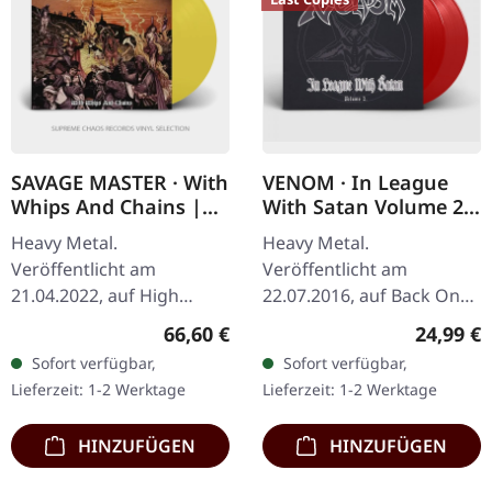
SAVAGE MASTER · With
VENOM · In League
Whips And Chains |
With Satan Volume 2
YELLOW LP
(B-Stock) | RED 2LP
Heavy Metal.
Heavy Metal.
Veröffentlicht am
Veröffentlicht am
21.04.2022, auf High
22.07.2016, auf Back On
Roller Records. Gelbes
Black. Transparent rotes
Regulärer Preis:
Reguläre
66,60 €
24,99 €
Vinyl in Standard Cover.
Doppel-Vinyl im Gatefold-
Sofort verfügbar,
Sofort verfügbar,
Neu und versiegelt.
Cover. B-Stock: Cover hat
Lieferzeit: 1-2 Werktage
Lieferzeit: 1-2 Werktage
Savage Master liefern
eine Delle in der…
mit…
HINZUFÜGEN
HINZUFÜGEN