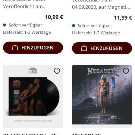
Veröffentlicht am
04.09.2020, auf Magnetic
03.06.2011, auf Sony
Eye Records. CD im
Regulärer Preis:
10,99 €
Reguläre
11,99 €
Music. CD im Jewelcase.
DigiPak. Mit Zakk Sabbath
Sofort verfügbar,
Sofort verfügbar,
Erweiterte Ausgabe mit
zollen Gitarrist und
Lieferzeit: 1-2 Werktage
Lieferzeit: 1-2 Werktage
zusätzlichen Tracks mit…
Sänger Zakk Wylde
(Black…
HINZUFÜGEN
HINZUFÜGEN