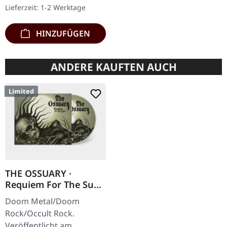
Jewelcase mit 12-seitigem
Lieferzeit: 1-2 Werktage
Booklet. Subterfuge
Carver…
HINZUFÜGEN
ANDERE KAUFTEN AUCH
Limited
THE OSSUARY ·
Requiem For The Sun
| DIGIPAK CD
Doom Metal/Doom
Rock/Occult Rock.
Veröffentlicht am