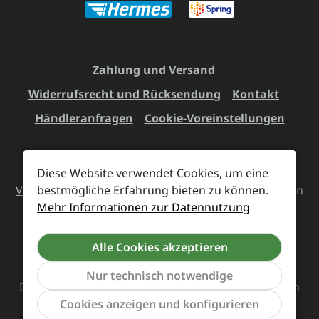
Zahlung und Versand
Widerrufsrecht und Rücksendung
Kontakt
Händleranfragen
Cookie-Voreinstellungen
Diese Website verwendet Cookies, um eine
Alle Preise inkl. gesetzl. Mehrwertsteuer zzgl.
Versandkosten
bestmögliche Erfahrung bieten zu können.
und ggf. Nachnahmegebühren, wenn
Mehr Informationen zur Datennutzung
nicht anders angegeben.
Alle Cookies akzeptieren
Vertrag widerrufen
Nur technisch notwendige
Das Team von Supreme Chaos Records rockt diesen
Werkzeu
Cookies anzeigen und konfigurieren
Laden für euch.