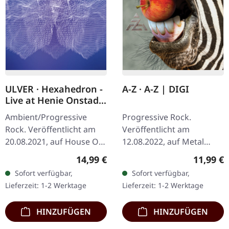
ULVER · Hexahedron -
A-Z · A-Z | DIGI
Live at Henie Onstad
Kunstsenter | CD
Ambient/Progressive
Progressive Rock.
Rock. Veröffentlicht am
Veröffentlicht am
20.08.2021, auf House Of
12.08.2022, auf Metal
Mythology. CD im
Blade Records. Limitiertes
Regulärer Preis:
Reguläre
14,99 €
11,99 €
Jewelcase. Das Album
DigiPak mit 24-seitigem
Sofort verfügbar,
Sofort verfügbar,
"Hexahedron - Live at
Booklet.
Lieferzeit: 1-2 Werktage
Lieferzeit: 1-2 Werktage
Henie Onstad…
HINZUFÜGEN
HINZUFÜGEN