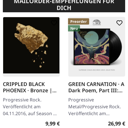
MAILORDER-EMPFEHLUNGEN FÜR
DICH
Preorder
Neu
CRIPPLED BLACK
GREEN CARNATION · A
PHOENIX · Bronze |
Dark Poem, Part III:
DIGIPAK CD
The Messiah Complex
Progressive Rock.
Progressive
| BLACK LP
Veröffentlicht am
Metal/Progressive Rock.
04.11.2016, auf Season Of
Veröffentlicht am
Mist. CD im DigiPak.
04.09.2026, auf Season Of
Regulärer Preis:
Reguläre
9,99 €
26,99 €
"Bronze" zeigt Crippled
Mist. Schwarzes Vinyl im