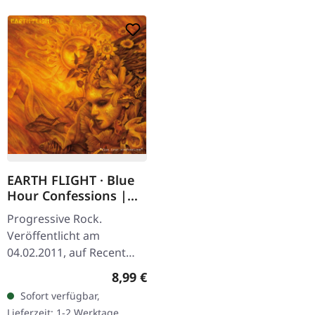
EARTH FLIGHT · Blue
Hour Confessions |
DIGIPAK CD
Progressive Rock.
Veröffentlicht am
04.02.2011, auf Recent
Records. Progressive rock
Regulärer Preis:
8,99 €
with a doom attitude.
Sofort verfügbar,
Lieferzeit: 1-2 Werktage