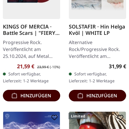
KINGS OF MERCIA ·
SOLSTAFIR · Hin Helga
Battle Scars | "FIERY
Kvöl | WHITE LP
AFTERMATH" RED
Progressive Rock.
Alternative
OPAQUE/WHITE/BLAC
Veröffentlicht am
Rock/Progressive Rock.
K MARBLED LP
25.10.2024, auf Metal
Veröffentlicht am
Blade Records. "Fiery
08.11.2024, auf Century
Verkaufspreis:
Regulärer Preis:
Reguläre
21,59 €
31,99 €
23,99 €
(-10%)
Aftermath" Red
Media Records. Weißes
Sofort verfügbar,
Sofort verfügbar,
Opaque/White/Black
Vinyl mit Insert im
Lieferzeit: 1-2 Werktage
Lieferzeit: 1-2 Werktage
Marbled Vinyl, limitiert
Gatefold, inklusive
auf 300…
speziellem…
HINZUFÜGEN
HINZUFÜGEN
Limited