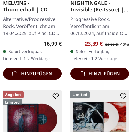
MELVINS ·
NIGHTINGALE ·
Thunderball | CD
Invisible (Re-Issue) |
BLACK LP
Alternative/Progressive
Progressive Rock.
Rock. Veröffentlicht am
Veröffentlicht am
18.04.2025, auf Pias. CD
06.12.2024, auf Inside Out
im Jewelcase. Die Melvins
Music. Schwarze LP mit
Regulärer Preis:
Verkaufspreis:
Regulärer Preis:
16,99 €
23,39 €
25,99 €
(-10%)
gelten seit langem als
remasterten Tracks,
Sofort verfügbar,
Sofort verfügbar,
Säule der Innovation in
Vorbestellung möglich.
Lieferzeit: 1-2 Werktage
Lieferzeit: 1-2 Werktage
der…
"Invisible" ist ein…
HINZUFÜGEN
HINZUFÜGEN
Angebot
Limited
Limited