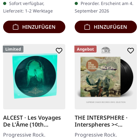
Sofort verfügbar,
Preorder. Erscheint am 4.
Black Phoenix auf dem
Deluxe-Gatefold-Cover
Lieferzeit: 1-2 Werktage
September 2026
Höhepunkt ihrer…
mit…
HINZUFÜGEN
HINZUFÜGEN
Limited
Angebot
ALCEST · Les Voyages
THE INTERSPHERE ·
De L'Âme (10th
Interspheres ><
Anniversary Edition) |
Atmospheres | BLACK
Progressive Rock.
Progressive Rock.
PICTURE LP
2LP