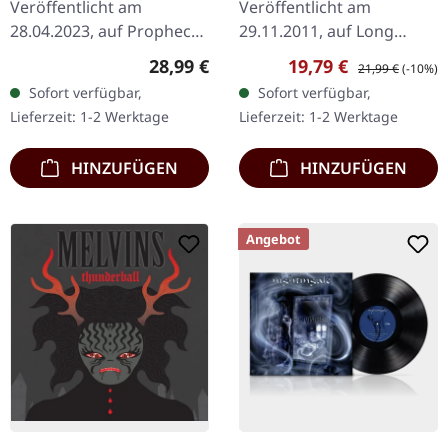
Veröffentlicht am
Veröffentlicht am
28.04.2023, auf Prophecy
29.11.2011, auf Long
Productions. Spezielle
Branch Records.
Regulärer Preis:
Verkaufspreis:
Regulärer Preis:
28,99 €
19,79 €
21,99 €
(-10%)
Jubiläums-Auflage als
Schwarzes Doppel-Vinyl
Sofort verfügbar,
Sofort verfügbar,
Picture Vinyl mit
im Deluxe-Gatefold-Cover
Lieferzeit: 1-2 Werktage
Lieferzeit: 1-2 Werktage
goldenem Textdruck.…
mit bedruckten
Innenhüllen…
HINZUFÜGEN
HINZUFÜGEN
Angebot