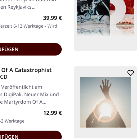
den Reykjaviks…
Regulärer Preis:
39,99 €
ferzeit 6-12 Werktage - Wird
UFÜGEN
Of A Catastrophist
 CD
 Veröffentlicht am
im DigiPak. Neuer Mix und
„The Martyrdom Of A…
Regulärer Preis:
12,99 €
1-2 Werktage
UFÜGEN