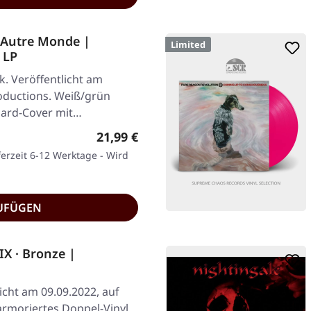
 Autre Monde |
Limited
 LP
k. Veröffentlicht am
oductions. Weiß/grün
dard-Cover mit
Regulärer Preis:
21,99 €
ferzeit 6-12 Werktage - Wird
UFÜGEN
X · Bronze |
icht am 09.09.2022, auf
armoriertes Doppel-Vinyl