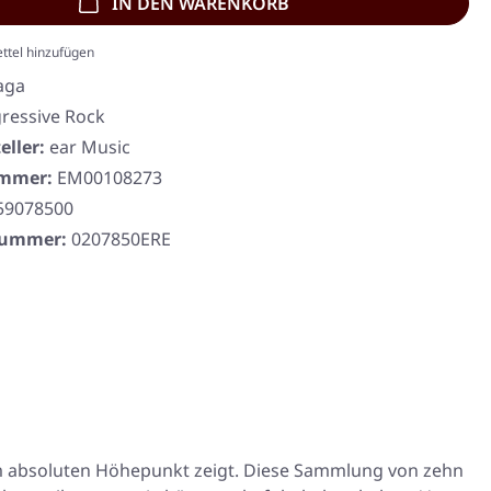
IN DEN WARENKORB
ttel hinzufügen
aga
ressive Rock
eller:
ear Music
ummer:
EM00108273
59078500
rnummer:
0207850ERE
rem absoluten Höhepunkt zeigt. Diese Sammlung von zehn