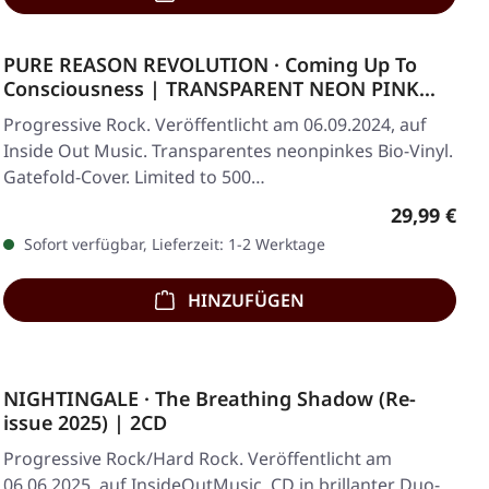
PURE REASON REVOLUTION · Coming Up To
Consciousness | TRANSPARENT NEON PINK
BIO LP
Progressive Rock. Veröffentlicht am 06.09.2024, auf
Inside Out Music. Transparentes neonpinkes Bio-Vinyl.
Gatefold-Cover. Limited to 500…
Regulärer 
29,99 €
Sofort verfügbar, Lieferzeit: 1-2 Werktage
HINZUFÜGEN
NIGHTINGALE · The Breathing Shadow (Re-
issue 2025) | 2CD
Progressive Rock/Hard Rock. Veröffentlicht am
06.06.2025, auf InsideOutMusic. CD in brillanter Duo-