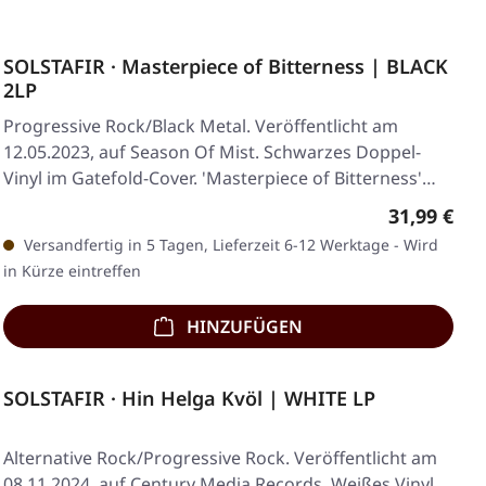
SOLSTAFIR · Masterpiece of Bitterness | BLACK
2LP
Progressive Rock/Black Metal. Veröffentlicht am
12.05.2023, auf Season Of Mist. Schwarzes Doppel-
Vinyl im Gatefold-Cover. 'Masterpiece of Bitterness'…
Regulärer 
31,99 €
Versandfertig in 5 Tagen, Lieferzeit 6-12 Werktage - Wird
in Kürze eintreffen
HINZUFÜGEN
SOLSTAFIR · Hin Helga Kvöl | WHITE LP
Alternative Rock/Progressive Rock. Veröffentlicht am
08.11.2024, auf Century Media Records. Weißes Vinyl