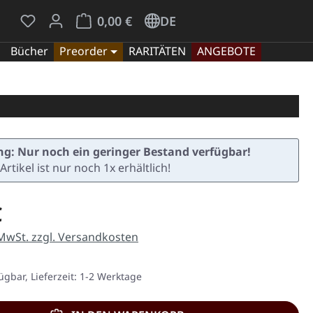
Du hast 0 Produkte auf dem Merkzettel
Warenkorb enthält 0 Positionen. Der Gesamt
0,00 €
DE
Bücher
Preorder
RARITÄTEN
ANGEBOTE
g: Nur noch ein geringer Bestand verfügbar!
Artikel ist nur noch 1x erhältlich!
eis:
€
 MwSt. zzgl. Versandkosten
ügbar, Lieferzeit: 1-2 Werktage