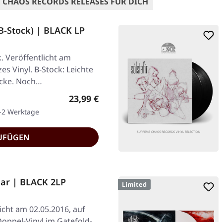
 CHAOS RECORDS RELEASES FÜR DICH
B-Stock) | BLACK LP
. Veröffentlicht am
es Vinyl. B-Stock: Leichte
 Ecke. Noch…
Regulärer Preis:
23,99 €
1-2 Werktage
UFÜGEN
dar | BLACK 2LP
Limited
icht am 02.05.2016, auf
oppel-Vinyl im Gatefold-