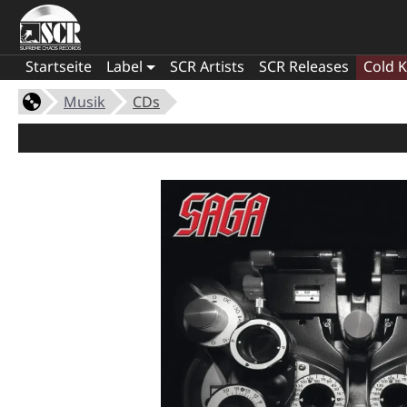
Startseite
Label
SCR Artists
SCR Releases
Cold K
Musik
CDs