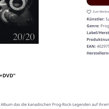
Zum Merkze
Künstler:
S
Genre:
Prog
Label/Herst
Produktn
EAN:
40297
Herstelle
D+DVD"
 ein Album das die kanadischen Prog-Rock-Legenden auf ih