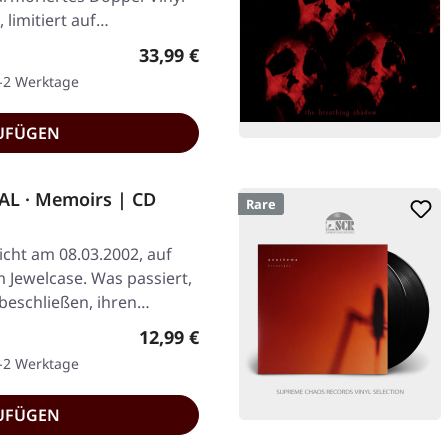
 limitiert auf…
Regulärer Preis:
33,99 €
1-2 Werktage
UFÜGEN
L · Memoirs | CD
Rare
icht am 08.03.2002, auf
 Jewelcase. Was passiert,
beschließen, ihren…
Regulärer Preis:
12,99 €
1-2 Werktage
UFÜGEN