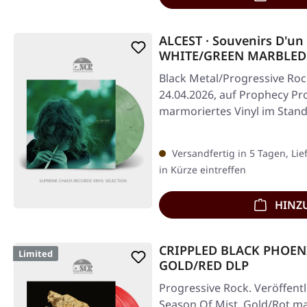
ALCEST · Souvenirs D'un
WHITE/GREEN MARBLED
Black Metal/Progressive Roc
24.04.2026, auf Prophecy Pr
marmoriertes Vinyl im Stan
bedrucktem…
Versandfertig in 5 Tagen, Lie
in Kürze eintreffen
HINZ
CRIPPLED BLACK PHOENI
Limited
GOLD/RED DLP
Progressive Rock. Veröffentl
Season Of Mist. Gold/Rot m