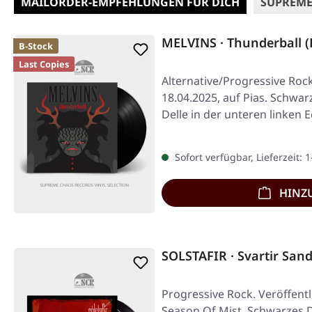
MAILORDER-EMPFEHLUNGEN FÜR DICH
SUPREME
MELVINS · Thunderball (
B-Stock
Last Copies
Alternative/Progressive Rock
18.04.2025, auf Pias. Schwarz
Delle in der unteren linken
Sofort verfügbar, Lieferzeit: 
HINZ
SOLSTAFIR · Svartir San
Progressive Rock. Veröffentl
Season Of Mist. Schwarzes D