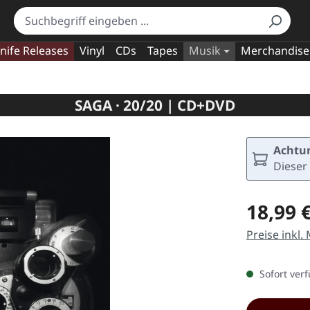
nife Releases
Vinyl
CDs
Tapes
Musik
Merchandise
SAGA · 20/20 | CD+DVD
Achtun
Dieser 
Regulärer Pr
18,99 
Preise inkl.
Sofort verf