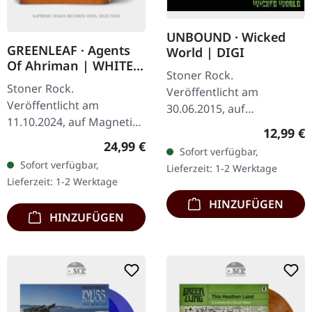
UNBOUND · Wicked
GREENLEAF · Agents
World | DIGI
Of Ahriman | WHITE
Stoner Rock.
LP
Stoner Rock.
Veröffentlicht am
Veröffentlicht am
30.06.2015, auf
11.10.2024, auf Magnetic
Metalapolis Records. Race
Reguläre
12,99 €
Eye Records. Weißes Vinyl.
Against Time 4:46 Egoist
Regulärer Preis:
24,99 €
Sofort verfügbar,
Was passiert, wenn
3:57 Still Weight Down
Sofort verfügbar,
Lieferzeit: 1-2 Werktage
Desert-Rock-Royalty
With Sorrow 4:39 Little
Lieferzeit: 1-2 Werktage
beschließt, ernst zu…
Lost…
HINZUFÜGEN
HINZUFÜGEN