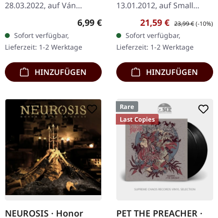
28.03.2022, auf Ván
13.01.2012, auf Small
Records. Schwarzes 7"-
Stone Records. Limitiertes
Regulärer Preis:
Verkaufspreis:
Regulärer Preis:
6,99 €
21,59 €
23,99 €
(-10%)
Vinyl-EP. Burden liefert
Vinyl, Farbe ist unklar.
Sofort verfügbar,
Sofort verfügbar,
mit ihrer „Man Of No
Sollte Schwarz (150), Gelb
Lieferzeit: 1-2 Werktage
Lieferzeit: 1-2 Werktage
Account" EP einen…
(175) oder Gold…
HINZUFÜGEN
HINZUFÜGEN
Rare
Last Copies
NEUROSIS · Honor
PET THE PREACHER ·