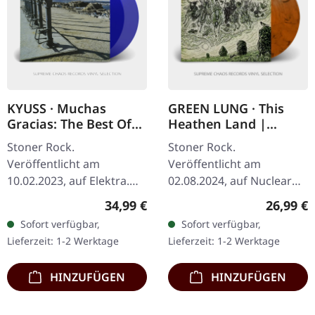
KYUSS · Muchas
GREEN LUNG · This
Gracias: The Best Of
Heathen Land |
Kyuss | TRANSPARENT
TRANSPARENT
Stoner Rock.
Stoner Rock.
BLUE 2LP
ORANGE/BLACK
Veröffentlicht am
Veröffentlicht am
SMOKE LP
10.02.2023, auf Elektra.
02.08.2024, auf Nuclear
Transparent-blaues
Blast Records.
Regulärer Preis:
Reguläre
34,99 €
26,99 €
Doppel-Vinyl im Standard-
Transparent
Sofort verfügbar,
Sofort verfügbar,
Cover. Als die
Orange/Black Smoke
Lieferzeit: 1-2 Werktage
Lieferzeit: 1-2 Werktage
Wüstenwinde von Palm
Vinyl. Green Lung kehren
Desert in den…
mit ihrem bisher…
HINZUFÜGEN
HINZUFÜGEN