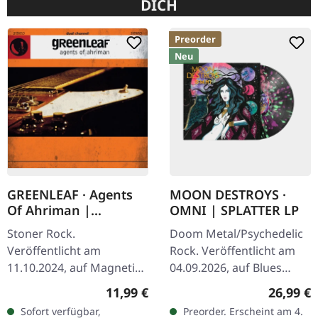
DICH
Preorder
Neu
GREENLEAF · Agents
MOON DESTROYS ·
Of Ahriman |
OMNI | SPLATTER LP
DIGISLEEVE CD
Stoner Rock.
Doom Metal/Psychedelic
Veröffentlicht am
Rock. Veröffentlicht am
11.10.2024, auf Magnetic
04.09.2026, auf Blues
Eye Records. Digisleeve
Funeral Recordings.
Regulärer Preis:
Reguläre
11,99 €
26,99 €
CD. Bevor sie eine richtige
Splatter-Vinyl LP im
Sofort verfügbar,
Preorder. Erscheint am 4.