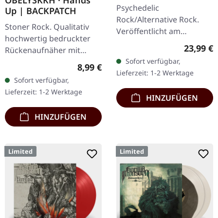
OBELYSKKH · Hands
MARBLED LP
Psychedelic
Up | BACKPATCH
Rock/Alternative Rock.
Stoner Rock. Qualitativ
Veröffentlicht am
hochwertig bedruckter
15.09.2023, auf Supreme
Reguläre
23,99 €
Rückenaufnäher mit
Chaos Records. SCR- und
Sofort verfügbar,
vernähter Kante im Hands
Band-exklusive Auflage!
Regulärer Preis:
8,99 €
Lieferzeit: 1-2 Werktage
Up Design mit
Transparent…
Sofort verfügbar,
OBELYSKKH Logo. Maß
Lieferzeit: 1-2 Werktage
hochkant: 28 cm Breite…
HINZUFÜGEN
HINZUFÜGEN
Limited
Limited