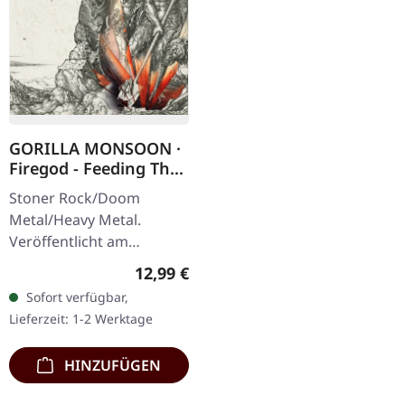
GORILLA MONSOON ·
Firegod - Feeding The
Beast | CD
Stoner Rock/Doom
Metal/Heavy Metal.
Veröffentlicht am
11.05.2018, auf Supreme
Regulärer Preis:
12,99 €
Chaos Records. CD im
Sofort verfügbar,
Jewelcase mit 8-seitigem
Lieferzeit: 1-2 Werktage
Booklet. Das dritte
Album…
HINZUFÜGEN