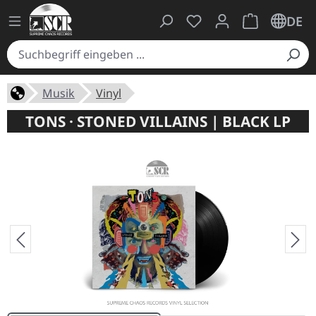
Du hast 0 Produkte auf
Warenkorb ent
DE
Musik
Vinyl
TONS · STONED VILLAINS | BLACK LP