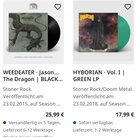
WEEDEATER · Jason...
HYBORIAN · Vol. I |
The Dragon | BLACK
GREEN LP
LP
Stoner Rock.
Stoner Rock/Doom Metal.
Veröffentlicht am
Veröffentlicht am
23.02.2015, auf Season Of
23.02.2018, auf Season Of
Mist. Schwarzes Vinyl im
Mist. Transparent grünes
Regulärer Preis:
Reguläre
25,99 €
17,99 €
Gatefold-Cover. Aus den
Vinyl im Gatefold-Cover,
Versandfertig in 5 Tagen,
Sofort verfügbar,
dichten Sümpfen des
limitiert auf 100
Lieferzeit 6-12 Werktage -
Lieferzeit: 1-2 Werktage
Südens hervorgehend,…
Exemplare.…