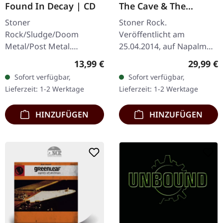
Found In Decay | CD
The Cave & The
Sunlight | BLACK 2LP
Stoner
Stoner Rock.
Rock/Sludge/Doom
Veröffentlicht am
Metal/Post Metal.
25.04.2014, auf Napalm
Veröffentlicht am
Records. Doppel-Vinyl in
Regulärer Preis:
Reguläre
13,99 €
29,99 €
26.10.2012, auf Neurot
solidem Schwarz im
Sofort verfügbar,
Sofort verfügbar,
Recordings. CD im
Gatefold-Cover. Standard-
Lieferzeit: 1-2 Werktage
Lieferzeit: 1-2 Werktage
Jewelcase. Neurosis
Cover. Es gibt Alben, die…
kehren mit ihrem
HINZUFÜGEN
HINZUFÜGEN
zehnten…