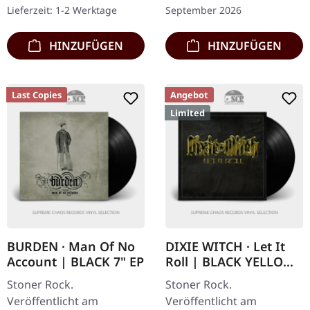
Band wurden, begannen
Standard-Cover. Moon
Lieferzeit: 1-2 Werktage
September 2026
Greenleaf als loses…
Destroys sind…
HINZUFÜGEN
HINZUFÜGEN
Last Copies
Angebot
Limited
BURDEN · Man Of No
DIXIE WITCH · Let It
Account | BLACK 7" EP
Roll | BLACK YELLOW
SMOKE LP
Stoner Rock.
Stoner Rock.
Veröffentlicht am
Veröffentlicht am