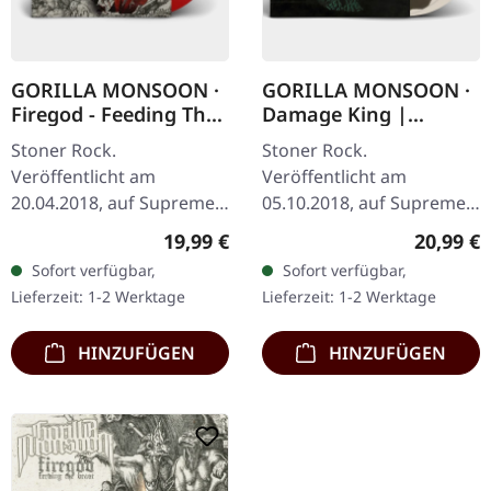
GORILLA MONSOON ·
GORILLA MONSOON ·
Firegod - Feeding The
Damage King |
Beast | RED LP
BONE/BROWN 2LP
Stoner Rock.
Stoner Rock.
Veröffentlicht am
Veröffentlicht am
20.04.2018, auf Supreme
05.10.2018, auf Supreme
Chaos Records.
Chaos Records. Doppel-
Regulärer Preis:
Reguläre
19,99 €
20,99 €
Transparent rotes Vinyl,
Vinyl creme-weiß mit
Sofort verfügbar,
Sofort verfügbar,
limitiert auf 200
Braun in der Mitte,
Lieferzeit: 1-2 Werktage
Lieferzeit: 1-2 Werktage
handnummerierte
limitiert auf nur 200
Exemplare. · 180g…
Exemplare…
HINZUFÜGEN
HINZUFÜGEN