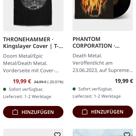
PHANTOM
THRONEHAMMER ·
CORPORATION ·
Kingslayer Cover | T-
Fallout | BLACK LP
SHIRT
Death Metal.
Doom Metal/Epic
Veröffentlicht am
Metal/Death Metal.
23.06.2023, auf Supreme
Vorderseite mit Cover-
Chaos Records.
und Logo-Artwork,
Reguläre
19,99 €
Verkaufspreis:
Regulärer Preis:
19,99 €
24,99 €
(-20.01%)
Schwarzes Vinyl mit
Rückseite mit Sigil. Gildan
Sofort verfügbar,
Sofort verfügbar,
Insert, limitiert auf 300
Heavy Cotton 100%
Lieferzeit: 1-2 Werktage
Lieferzeit: 1-2 Werktage
handnummerierte
Baumwolle
Exemplare. Vinyl…
HINZUFÜGEN
HINZUFÜGEN