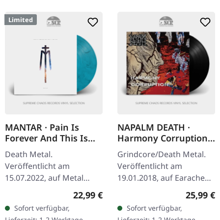
Limited
MANTAR · Pain Is
NAPALM DEATH ·
Forever And This Is
Harmony Corruption
The End | LIGHT BLUE
(FDR Mastering) |
Death Metal.
Grindcore/Death Metal.
LP
BLACK LP
Veröffentlicht am
Veröffentlicht am
15.07.2022, auf Metal
19.01.2018, auf Earache
Blade Records. Hellblau
Records. Schwarzes Vinyl,
Regulärer Preis:
Reguläre
22,99 €
25,99 €
marmoriertes Vinyl im
Full Dynamic Range
Sofort verfügbar,
Sofort verfügbar,
Gatefold-Cover mit Insert,
Master. Napalm Death's
Lieferzeit: 1-2 Werktage
Lieferzeit: 1-2 Werktage