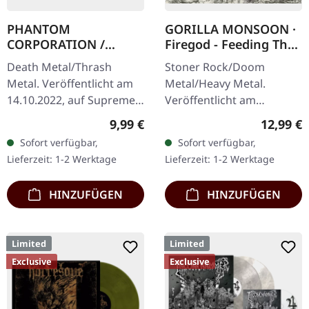
PHANTOM
GORILLA MONSOON ·
CORPORATION /
Firegod - Feeding The
HARROWED · Split |
Beast | CD
Death Metal/Thrash
Stoner Rock/Doom
DIGIPAK CD
Metal. Veröffentlicht am
Metal/Heavy Metal.
14.10.2022, auf Supreme
Veröffentlicht am
Chaos Records. Wende-
11.05.2018, auf Supreme
Regulärer Preis:
Reguläre
9,99 €
12,99 €
DigiPak mit je einer Band
Chaos Records. CD im
Sofort verfügbar,
Sofort verfügbar,
auf einer Seite und 8-
Jewelcase mit 8-seitigem
Lieferzeit: 1-2 Werktage
Lieferzeit: 1-2 Werktage
seitigem…
Booklet. Das dritte
Album…
HINZUFÜGEN
HINZUFÜGEN
Limited
Limited
Exclusive
Exclusive