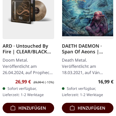
ARD · Untouched By
DAETH DAEMON ·
Fire | CLEAR/BLACK
Span Of Aeons |
MARBLED LP
DIGIPAK 2CD
Doom Metal.
Death Metal.
Veröffentlicht am
Veröffentlicht am
26.04.2024, auf Prophecy
18.03.2021, auf Ván
Productions. Gatefold-LP
Records. Doppel-CD im
Verkaufspreis:
Regulärer Preis:
Reguläre
26,99 €
16,99 €
29,99 €
(-10%)
(transparent/schwarz
DigiPack im Schuber mit
Sofort verfügbar,
Sofort verfügbar,
marmoriertes "Embers of
12-seitigem Booklet,
Lieferzeit: 1-2 Werktage
Lieferzeit: 1-2 Werktage
the Kingdom Clear"…
limitiert auf 500…
HINZUFÜGEN
HINZUFÜGEN