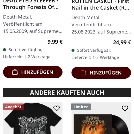
DEAD EYED SLEEPER ·
ROTTEN CASKET · First
Through Forests Of
Nail in the Casket (Re-
Nonentities | CD
Release) | RED/BLACK
Death Metal.
Death Metal.
LP
Veröffentlicht am
Veröffentlicht am
15.05.2009, auf Supreme
25.08.2023, auf Supreme
Chaos Records. CD im
Chaos Records. SCR
Regulärer Preis:
9,99 €
Reguläre
24,99 €
Jewelcase mit 16-seitigem
exklusiv! Re-Release auf
Sofort verfügbar,
Sofort verfügbar,
Booklet. Was passiert,
transparent rot/schwarz
Lieferzeit: 1-2 Werktage
Lieferzeit: 1-2 Werktage
wenn man die…
marmoriertem Vinyl,…
HINZUFÜGEN
HINZUFÜGEN
ANDERE KAUFTEN AUCH
Angebot
Limited