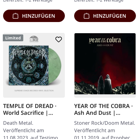
Download-Code,…
"Harmony…
HINZUFÜGEN
HINZUFÜGEN
Limited
TEMPLE OF DREAD ·
YEAR OF THE COBRA ·
World Sacrifice |
Ash And Dust |
GREEN/BLACK LP
DIGIPAK CD
Death Metal.
Stoner Rock/Doom Metal.
Veröffentlicht am
Veröffentlicht am
11.08.2023, auf Testimony
01.11.2019, auf Prophecy