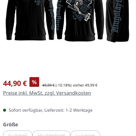
Verkaufspreis:
44,90 €
%
Regulärer Preis:
49,99 €
(-10.18%)
vorher 49,99 €
Preise inkl. MwSt. zzgl. Versandkosten
Sofort verfügbar, Lieferzeit: 1-2 Werktage
auswählen
Größe
S - Small
M - Medium
L - Large