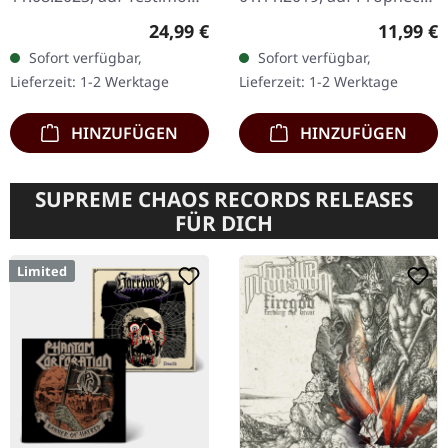
Records.
Productions. CD im
Regulärer Preis:
Reguläre
24,99 €
11,99 €
Hellgrün/schwarz
Digipak. Die Stoner-
Sofort verfügbar,
Sofort verfügbar,
marmoriertes Vinyl mit
Doom-Sensation aus
Lieferzeit: 1-2 Werktage
Lieferzeit: 1-2 Werktage
bedruckter Innenhülle.
Seattle, Year Of The…
Limited to 500…
HINZUFÜGEN
HINZUFÜGEN
SUPREME CHAOS RECORDS RELEASES
FÜR DICH
Limited