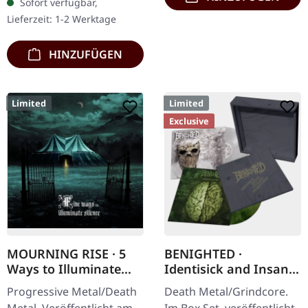
Sofort verfügbar,
Jewelcase. Neuauflage mit
Lieferzeit: 1-2 Werktage
neuem Artwork,…
HINZUFÜGEN
Limited
Limited
Exclusive
MOURNING RISE · 5
BENIGHTED ·
Ways to Illuminate
Identisick and Insane
Silence | DIGIPAK CD
Cephalic Production |
Progressive Metal/Death
Death Metal/Grindcore.
INSANE WOODEN
Metal. Veröffentlicht am
Im Box Set, veröffentlicht