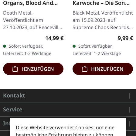
Organs, Blood And
Karwoche – Die Sonne
Crypts | CD
der Toten pulsiert | CD
Death Metal.
Black Metal. Veröffentlicht
Veröffentlicht am
am 15.09.2023, auf
27.10.2023, auf Peaceville
Supreme Chaos Records.
Records. CD im Jewelcase.
CD im Jewelcase mit 12-
Regulärer Preis:
Regulär
14,99 €
9,99 €
Autopsy kehren mit ihrem
seitigem Booklet. Im
Sofort verfügbar,
Sofort verfügbar,
vernichtenden neuen
30ten Jahr nach der
Lieferzeit: 1-2 Werktage
Lieferzeit: 1-2 Werktage
Werk "Ashes, Organs,…
Gründung unter…
HINZUFÜGEN
HINZUFÜGEN
Kontakt
Service
Informationen
Diese Website verwendet Cookies, um eine
bestmögliche Erfahrung bieten zu können.