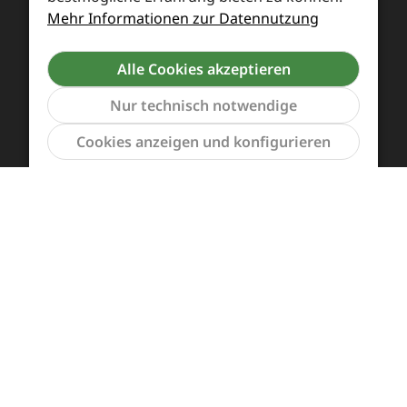
Mehr Informationen zur Datennutzung
Alle Cookies akzeptieren
Nur technisch notwendige
Werkzeu
Cookies anzeigen und konfigurieren
Zahlung und Versand
Widerrufsrecht und Rücksendung
Kontakt
Händleranfragen
Cookie-Voreinstellungen
Alle Preise inkl. gesetzl. Mehrwertsteuer zzgl.
Versandkosten
und ggf. Nachnahmegebühren, wenn
nicht anders angegeben.