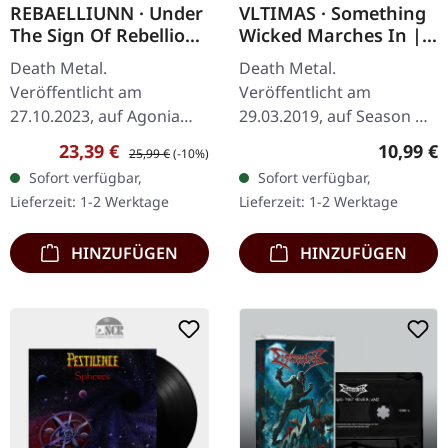
REBAELLIUNN · Under
VLTIMAS · Something
The Sign Of Rebellion
Wicked Marches In |
| SPLATTER LP
CD
Death Metal.
Death Metal.
Veröffentlicht am
Veröffentlicht am
27.10.2023, auf Agonia
29.03.2019, auf Season Of
Records. Rotes Vinyl mit
Mist. CD im Jewelcase mit
Verkaufspreis:
Regulärer Preis:
Reguläre
23,39 €
10,99 €
25,99 €
(-10%)
schwarzen Splattern.
12-seitigem Booklet. Das
Sofort verfügbar,
Sofort verfügbar,
Limitiert auf 300
Debütalbum von Vltimas,
Lieferzeit: 1-2 Werktage
Lieferzeit: 1-2 Werktage
handnummerierte
"Something Wicked…
Exemplare. Es…
HINZUFÜGEN
HINZUFÜGEN