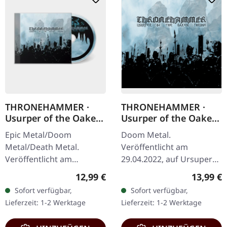
THRONEHAMMER ·
THRONEHAMMER ·
Usurper of the Oaken
Usurper of the Oaken
Throne | CD
Throne | DIGIPAK CD
Epic Metal/Doom
Doom Metal.
Metal/Death Metal.
Veröffentlicht am
Veröffentlicht am
29.04.2022, auf Ursuper
01.03.2024, auf Supreme
Records. DigiPak-Version,
Regulärer Preis:
Reguläre
12,99 €
13,99 €
Chaos Records.
Neuauflage voon der
Sofort verfügbar,
Sofort verfügbar,
Neuauflage als Jewelcase
Band - letzte Exemplare!
Lieferzeit: 1-2 Werktage
Lieferzeit: 1-2 Werktage
CD mit 8-seitigem
Es gibt Alben, die einen…
Booklet. Das…