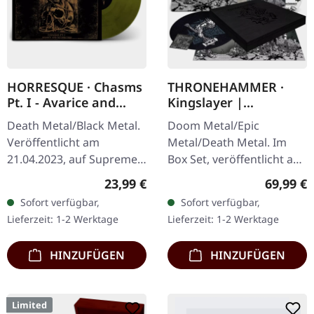
HORRESQUE · Chasms
THRONEHAMMER ·
Pt. I - Avarice and
Kingslayer |
Retribution |
EXCLUSIVE BOX SET
Death Metal/Black Metal.
Doom Metal/Epic
YELLOW/BLACK LP
Veröffentlicht am
Metal/Death Metal. Im
21.04.2023, auf Supreme
Box Set, veröffentlicht am
Chaos Records.
24.11.2023, auf Supreme
Regulärer Preis:
Reguläre
23,99 €
69,99 €
Transparent
Chaos Records. Schwere
Sofort verfügbar,
Sofort verfügbar,
Dunkelgelb/Schwarz
Holzbox mit speziellem
Lieferzeit: 1-2 Werktage
Lieferzeit: 1-2 Werktage
marmoriertes Vinyl im
Schwarz in…
schweren Cover…
HINZUFÜGEN
HINZUFÜGEN
Limited