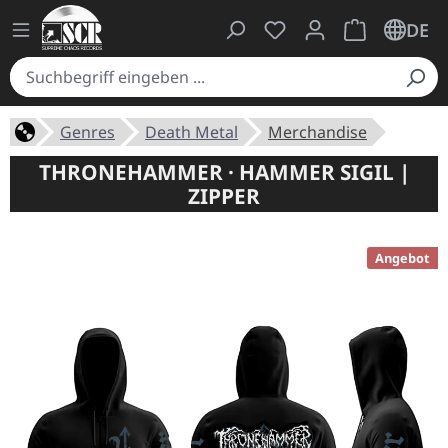
Du hast 0 Produkte auf
Warenkorb ent
DE
Genres
Death Metal
Merchandise
THRONEHAMMER · HAMMER SIGIL |
ZIPPER
Angebot