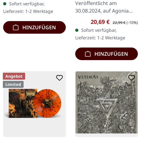
Veröffentlicht am
Sofort verfügbar,
Splattern im Gatefold-
30.08.2024, auf Agonia
Lieferzeit: 1-2 Werktage
Cover.…
Records. "Red Smoke"
Verkaufspreis:
Regulärer Preis:
20,69 €
22,99 €
(-10%)
Vinyl. Limitiert auf 100
HINZUFÜGEN
Sofort verfügbar,
Exemplare. Die
Lieferzeit: 1-2 Werktage
schwedischen Death
Metal Titanen…
HINZUFÜGEN
Angebot
Limited