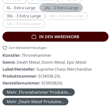
(Diese Option ist zurzeit nicht verfügbar.)
(Diese Option ist zurzeit nicht verfügbar.)
(Diese Option ist zurzeit 
XL - Extra Large
2XL - 2 Extra Large
3XL - 3 Extra Large
4XL - 4 Extra Large
(Diese Option ist zurzeit ni
5XL - 5 Extra Large
(Diese Option ist zurzeit nicht verfügbar.)
IN DEN WARENKORB
Zum Merkzettel hinzufügen
Künstler:
Thronehammer
Genre:
Death Metal, Doom Metal, Epic Metal
Label/Hersteller:
Supreme Chaos Merchandise
Produktnummer:
SCM038.2XL
Herstellernummer:
SCM0382XL
Mehr ‚Thronehammer‘ Produkte...
Mehr ‚Death Metal‘ Produkte...