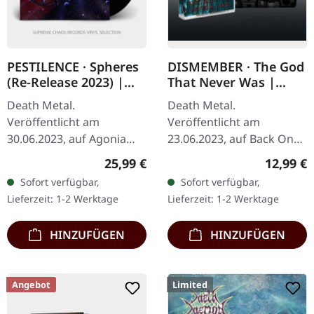
PESTILENCE · Spheres
DISMEMBER · The God
(Re-Release 2023) |
That Never Was |
BLACK LP
BLACK TAPE
Death Metal.
Death Metal.
Veröffentlicht am
Veröffentlicht am
30.06.2023, auf Agonia
23.06.2023, auf Back On
Records. Schwarzes Vinyl,
Black. Schwarze Musik-
Regulärer Preis:
Reguläre
25,99 €
12,99 €
Remasterd. Die 2023er
Kassette. Die
Sofort verfügbar,
Sofort verfügbar,
remasterte Ausgabe von
schwedischen Death
Lieferzeit: 1-2 Werktage
Lieferzeit: 1-2 Werktage
Pestilence's "Spheres"…
Metal-Legenden
Dismember kehren mit…
HINZUFÜGEN
HINZUFÜGEN
Angebot
Limited