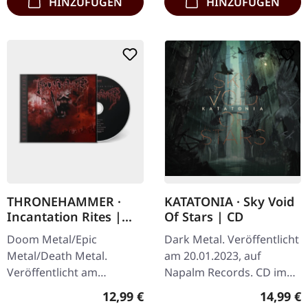
HINZUFÜGEN
HINZUFÜGEN
THRONEHAMMER ·
KATATONIA · Sky Void
Incantation Rites |
Of Stars | CD
JEWELCASE CD
Doom Metal/Epic
Dark Metal. Veröffentlicht
Metal/Death Metal.
am 20.01.2023, auf
Veröffentlicht am
Napalm Records. CD im
15.03.2024, auf Supreme
Jewelcase. Katatonia
Regulärer Preis:
Reguläre
12,99 €
14,99 €
Chaos Records. Neue
kehren mit ihrem