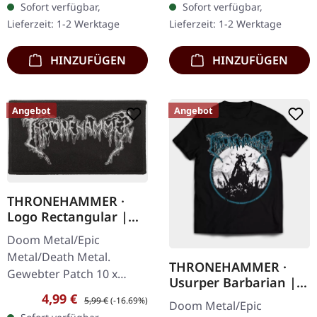
Sofort verfügbar,
Sofort verfügbar,
Version als CD im
zwölften Studioalbum
Lieferzeit: 1-2 Werktage
Lieferzeit: 1-2 Werktage
Jewelcase mit 8-seitigem
"Sky Void Of Stars"…
Booklet.…
HINZUFÜGEN
HINZUFÜGEN
Angebot
Angebot
THRONEHAMMER ·
Logo Rectangular |
PATCH
Doom Metal/Epic
Metal/Death Metal.
THRONEHAMMER ·
Gewebter Patch 10 x
Usurper Barbarian |
5,3cm
Verkaufspreis:
Regulärer Preis:
T-SHIRT
4,99 €
5,99 €
(-16.69%)
Doom Metal/Epic