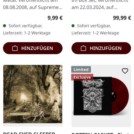
BOXSET
08.08.2008, auf Supreme
am 22.03.2024, auf
Chaos Records. Limitierte
Supreme Chaos Records.
Regulärer Preis:
Reguläre
9,99 €
99,99 €
CD-Version im DigiPak mit
Schwere graue Holzbox
Sofort verfügbar,
Sofort verfügbar,
12-seitgem Booklet.…
mit den Alben 'Identisick'
Lieferzeit: 1-2 Werktage
Lieferzeit: 1-2 Werktage
und…
HINZUFÜGEN
HINZUFÜGEN
Limited
Exclusive