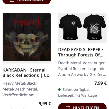
DEAD EYED SLEEPER ·
Through Forests Of
Nonentities Bug TS |
Death Metal. Vorn: Augen
T-SHIRT L
Symbol Rücken: Logo mit
KARKADAN · Eternal
Album Artwork / Großer
Black Reflections | CD
stilisierter Käfer 100%
Regulär
7,99 €
Heavy Metal/Black
Baumwolle, Fruit Of The
Metal/Death Metal.
Sofort verfügbar,
Loom Heavy Cotton
Veröffentlicht am
Lieferzeit: 1-2 Werktage
19.01.2002, auf Supreme
Regulärer Preis:
9,99 €
Chaos Records. CD im
HINZUFÜGEN