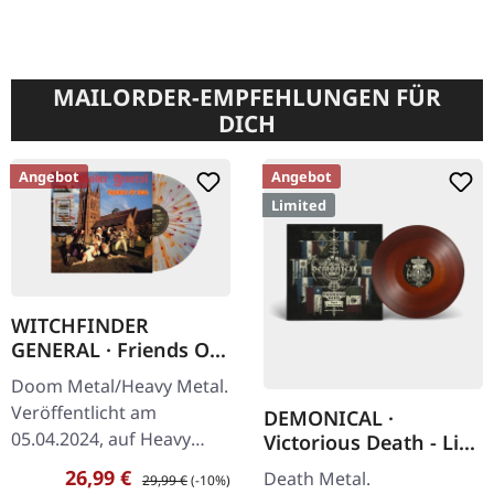
MAILORDER-EMPFEHLUNGEN FÜR
DICH
Angebot
Angebot
Limited
WITCHFINDER
GENERAL · Friends Of
Hell |
Doom Metal/Heavy Metal.
CLEAR/RED/ORANGE/
Veröffentlicht am
DEMONICAL ·
WHITE SPLATTER LP
05.04.2024, auf Heavy
Victorious Death - Live
Metal Records. Clear Vinyl
in Latin America | RED
Verkaufspreis:
Regulärer Preis:
26,99 €
Death Metal.
29,99 €
(-10%)
SMOKE LP
mit rot-orange-weißem