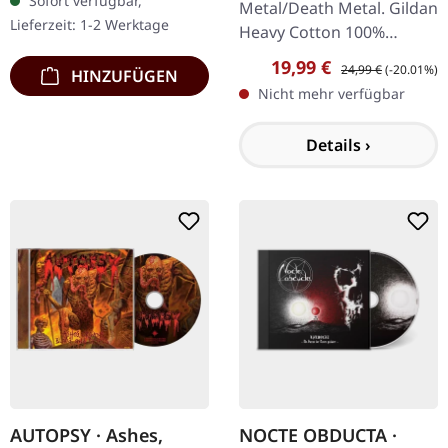
Sofort verfügbar,
Metal/Death Metal. Gildan
Lieferzeit: 1-2 Werktage
Heavy Cotton 100%
Baumwolle
Verkaufspreis:
Regulärer Preis:
19,99 €
24,99 €
(-20.01%)
HINZUFÜGEN
Nicht mehr verfügbar
Details ›
AUTOPSY · Ashes,
NOCTE OBDUCTA ·