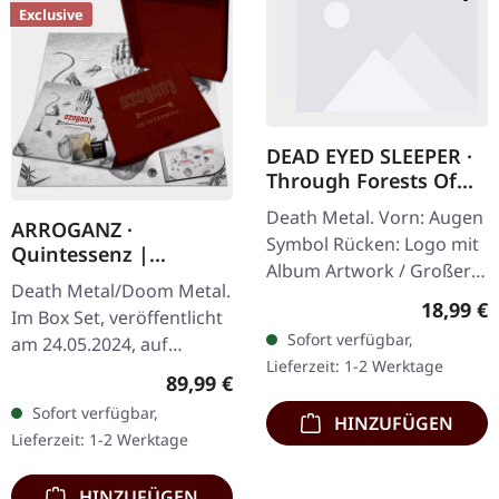
Exclusive
DEAD EYED SLEEPER ·
Through Forests Of
Nonentities Bug Zip |
Death Metal. Vorn: Augen
HSW ZIP L
ARROGANZ ·
Symbol Rücken: Logo mit
Quintessenz |
Album Artwork / Großer
WOODEN BOX SET
Death Metal/Doom Metal.
stilisierter Käfer 80%
Reguläre
18,99 €
Im Box Set, veröffentlicht
Baumwolle, 20% Polyester
Sofort verfügbar,
am 24.05.2024, auf
Lieferzeit: 1-2 Werktage
Supreme Chaos Records.
Regulärer Preis:
89,99 €
Ultra schwere,
Sofort verfügbar,
HINZUFÜGEN
handgearbeitete Holzbox
Lieferzeit: 1-2 Werktage
mit graviertem…
HINZUFÜGEN