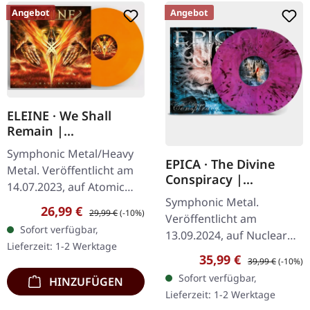
Angebot
Angebot
ELEINE · We Shall
Remain |
ORANGE/WHITE
Symphonic Metal/Heavy
MARBLED LP
EPICA · The Divine
Metal. Veröffentlicht am
Conspiracy |
14.07.2023, auf Atomic
TRANSPARENT
Symphonic Metal.
Fire Records. Orange-
MAGENTA/BLACK
Verkaufspreis:
Regulärer Preis:
26,99 €
29,99 €
(-10%)
Veröffentlicht am
weiß marmoriertes Vinyl.
MARBLED 2LP
Sofort verfügbar,
13.09.2024, auf Nuclear
Die schwedische…
Lieferzeit: 1-2 Werktage
Blast Records.
Verkaufspreis:
Regulärer Preis:
35,99 €
39,99 €
(-10%)
Transparent magenta-
Sofort verfügbar,
HINZUFÜGEN
schwarzes Doppel-Vinyl
Lieferzeit: 1-2 Werktage
im Gatefold-Cover. "The