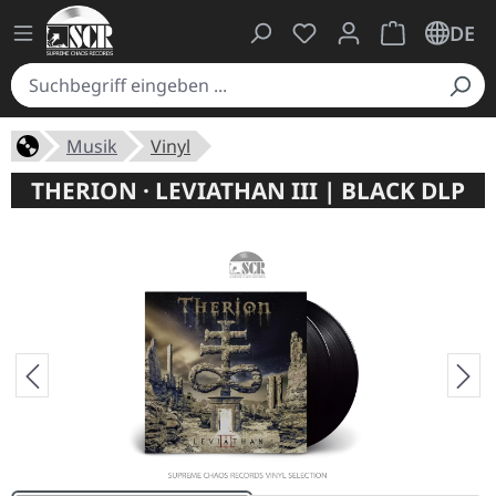
Du hast 0 Produkte auf
Warenkorb ent
DE
Musik
Vinyl
THERION · LEVIATHAN III | BLACK DLP