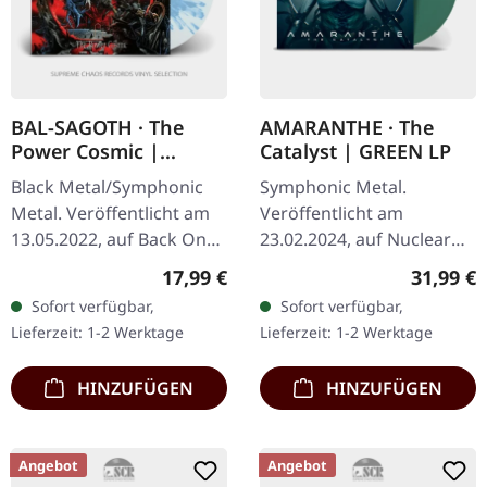
BAL-SAGOTH · The
AMARANTHE · The
Power Cosmic |
Catalyst | GREEN LP
CLEAR/BLUE LP
Black Metal/Symphonic
Symphonic Metal.
Metal. Veröffentlicht am
Veröffentlicht am
13.05.2022, auf Back On
23.02.2024, auf Nuclear
Black. Clear Vinyl mit
Blast Records. Grünes
Regulärer Preis:
Reguläre
17,99 €
31,99 €
blauen Splattern im
Vinyl. Die schwedische
Sofort verfügbar,
Sofort verfügbar,
Gatefold-Cover. Bal-
Melodic-Metal-Sensation
Lieferzeit: 1-2 Werktage
Lieferzeit: 1-2 Werktage
Sagoth liefern…
Amaranthe liefert mit…
HINZUFÜGEN
HINZUFÜGEN
Angebot
Angebot