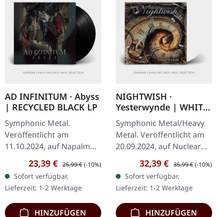
AD INFINITUM · Abyss
NIGHTWISH ·
| RECYCLED BLACK LP
Yesterwynde | WHITE
2LP
Symphonic Metal.
Symphonic Metal/Heavy
Veröffentlicht am
Metal. Veröffentlicht am
11.10.2024, auf Napalm
20.09.2024, auf Nuclear
Records. Recyceltes
Blast Records. Weißes
Verkaufspreis:
Regulärer Preis:
Verkaufspreis:
Regulärer Preis:
23,39 €
32,39 €
25,99 €
(-10%)
35,99 €
(-10%)
schwarzes Vinyl im
Doppel-Vinyl im Gatefold-
Sofort verfügbar,
Sofort verfügbar,
Gatefold-Cover. Die
Cover. Nightwish kehren
Lieferzeit: 1-2 Werktage
Lieferzeit: 1-2 Werktage
schweizerisch-deutsche…
mit…
HINZUFÜGEN
HINZUFÜGEN