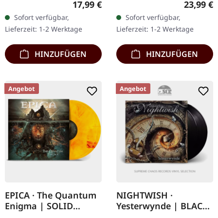
Regulärer Preis:
Reguläre
17,99 €
23,99 €
mit grünen Splattern im
schwarzes Vinyl im
Sofort verfügbar,
Sofort verfügbar,
Gatefold-Cover. Bal-
Gatefold-Cover mit 12-
Lieferzeit: 1-2 Werktage
Lieferzeit: 1-2 Werktage
Sagoth…
seitigem Booklet im LP-
Format…
HINZUFÜGEN
HINZUFÜGEN
Angebot
Angebot
EPICA · The Quantum
NIGHTWISH ·
Enigma | SOLID
Yesterwynde | BLACK
YELLOW/RED
2LP