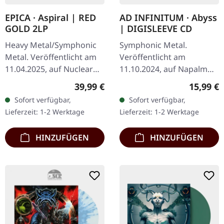
EPICA · Aspiral | RED
AD INFINITUM · Abyss
GOLD 2LP
| DIGISLEEVE CD
Heavy Metal/Symphonic
Symphonic Metal.
Metal. Veröffentlicht am
Veröffentlicht am
11.04.2025, auf Nuclear
11.10.2024, auf Napalm
Blast Records. Rot-
Records. Digisleeve CD.
Regulärer Preis:
Reguläre
39,99 €
15,99 €
Goldenes Doppel-Vinyl im
Ad Infinitum kehrt mit
Sofort verfügbar,
Sofort verfügbar,
Gatefold-Cover. Die…
ihrem faszinierenden
Lieferzeit: 1-2 Werktage
Lieferzeit: 1-2 Werktage
Album „Abyss“ zurück,…
HINZUFÜGEN
HINZUFÜGEN