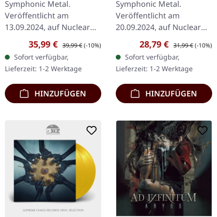
Symphonic Metal.
Symphonic Metal.
MARBLED 2LP
Veröffentlicht am
Veröffentlicht am
13.09.2024, auf Nuclear
20.09.2024, auf Nuclear
Blast Records. Gelb-rot
Blast Records. Schwarzes
Verkaufspreis:
Regulärer Preis:
Verkaufspreis:
Regulärer Preis:
35,99 €
28,79 €
39,99 €
(-10%)
31,99 €
(-10%)
marmoriertes Doppel-
Doppel-Vinyl im Gatefold-
Sofort verfügbar,
Sofort verfügbar,
Vinyl im Gatefold-Cover.
Cover. Nightwish kehrt
Lieferzeit: 1-2 Werktage
Lieferzeit: 1-2 Werktage
Die niederländischen…
mit ihrem zehnten…
HINZUFÜGEN
HINZUFÜGEN