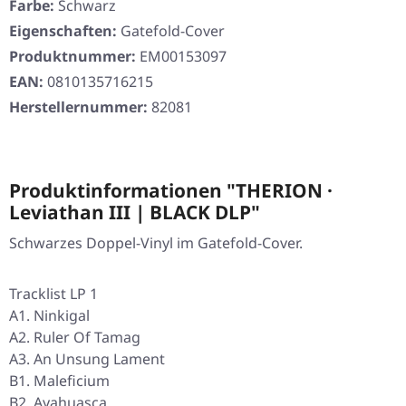
Farbe:
Schwarz
Eigenschaften:
Gatefold-Cover
Produktnummer:
EM00153097
EAN:
0810135716215
Herstellernummer:
82081
Produktinformationen "THERION ·
Leviathan III | BLACK DLP"
Schwarzes Doppel-Vinyl im Gatefold-Cover.
Tracklist LP 1
A1. Ninkigal
A2. Ruler Of Tamag
A3. An Unsung Lament
B1. Maleficium
B2. Ayahuasca