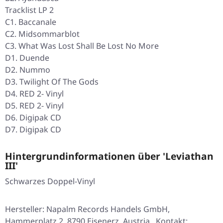
Tracklist LP 2
C1. Baccanale
C2. Midsommarblot
C3. What Was Lost Shall Be Lost No More
D1. Duende
D2. Nummo
D3. Twilight Of The Gods
D4. RED 2- Vinyl
D5. RED 2- Vinyl
D6. Digipak CD
D7. Digipak CD
Hintergrundinformationen über 'Leviathan
III'
Schwarzes Doppel-Vinyl
Hersteller: Napalm Records Handels GmbH,
Hammerplatz 2, 8790 Eisenerz, Austria , Kontakt: