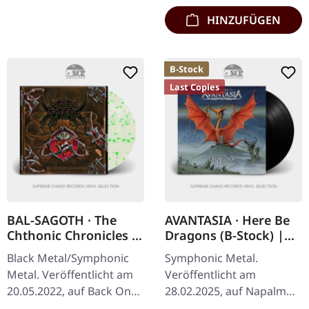
Divine…
HINZUFÜGEN
B-Stock
Last Copies
BAL-SAGOTH · The
AVANTASIA · Here Be
Chthonic Chronicles |
Dragons (B-Stock) |
CLEAR/GREEN 2LP
BLACK LP
Black Metal/Symphonic
Symphonic Metal.
Metal. Veröffentlicht am
Veröffentlicht am
20.05.2022, auf Back On
28.02.2025, auf Napalm
Black. Clear Doppel-Vinyl
Records. Klassisches