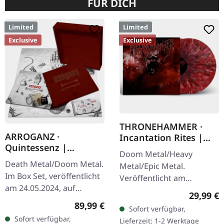
FÜR DICH
Limited
Limited
Exclusive
Exclusive
THRONEHAMMER ·
ARROGANZ ·
Incantation Rites |
Quintessenz |
SPLATTER 2LP
Doom Metal/Heavy
WOODEN BOX SET
Death Metal/Doom Metal.
Metal/Epic Metal.
Im Box Set, veröffentlicht
Veröffentlicht am
am 24.05.2024, auf
21.10.2022, auf Supreme
Reguläre
29,99 €
Supreme Chaos Records.
Chaos Records. SCR-
Regulärer Preis:
89,99 €
Sofort verfügbar,
Ultra schwere,
exklusives Transparent
Sofort verfügbar,
Lieferzeit: 1-2 Werktage