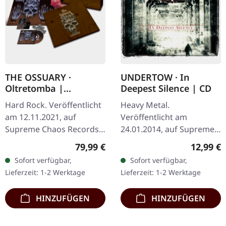
THE OSSUARY ·
UNDERTOW · In
Oltretomba |
Deepest Silence | CD
WOODEN LP/CD/TAPE
Hard Rock. Veröffentlicht
Heavy Metal.
BOX
am 12.11.2021, auf
Veröffentlicht am
Supreme Chaos Records.
24.01.2014, auf Supreme
Extrem schwere braune
Chaos Records. CD im
Regulärer Preis:
Reguläre
79,99 €
12,99 €
Holzbox mit Logo und
Jewelcase. Heavy wie
Sofort verfügbar,
Sofort verfügbar,
Nummerierung, limitiert
Hölle und dennoch
Lieferzeit: 1-2 Werktage
Lieferzeit: 1-2 Werktage
auf nur 100…
abwechslungsreich. Das
neue Album…
HINZUFÜGEN
HINZUFÜGEN