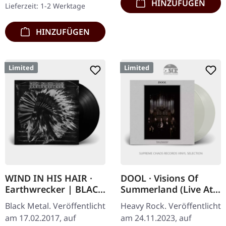
HINZUFÜGEN
Lieferzeit: 1-2 Werktage
schweres Vinyl für…
HINZUFÜGEN
Limited
Limited
WIND IN HIS HAIR ·
DOOL · Visions Of
Earthwrecker | BLACK
Summerland (Live At
LP
Arminius Church
Black Metal. Veröffentlicht
Heavy Rock. Veröffentlicht
Rotterdam) |
am 17.02.2017, auf
am 24.11.2023, auf
TRANSPARENT 2LP