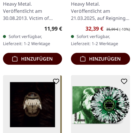
PINK/BLUE MARBLED
Heavy Metal.
Heavy Metal.
LP
Veröffentlicht am
Veröffentlicht am
30.08.2013. Victim of
21.03.2025, auf Reigning
Ritual 5:54 500 Letters
Phoenix Music. Limitiertes
Regulärer Preis:
Verkaufspreis:
Regulärer Preis:
11,99 €
32,39 €
35,99 €
(-10%)
4:22 Lucid Dreamer 7:28
pink-blau marmoriertes
Sofort verfügbar,
Sofort verfügbar,
Never Enough 5:20
Vinyl im Gatefold-Cover
Lieferzeit: 1-2 Werktage
Lieferzeit: 1-2 Werktage
Mystique Voyage 7:14
mit 4-seitigem…
Darkness…
HINZUFÜGEN
HINZUFÜGEN