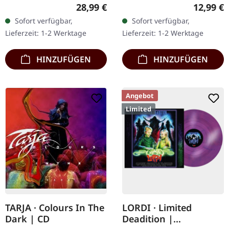
Records. Klares Vinyl im
Within Records.
Regulärer Preis:
Reguläre
28,99 €
12,99 €
Standard-Cover. Plastic
Surrender 5:42 The Fool
Sofort verfügbar,
Sofort verfügbar,
Head exklusive, limitierte
6:58 Echoes 7:08 Just For
Lieferzeit: 1-2 Werktage
Lieferzeit: 1-2 Werktage
Auflage. Die…
Fantasy 4:11 Earthmother
5:46…
HINZUFÜGEN
HINZUFÜGEN
Angebot
Limited
TARJA · Colours In The
LORDI · Limited
Dark | CD
Deadition |