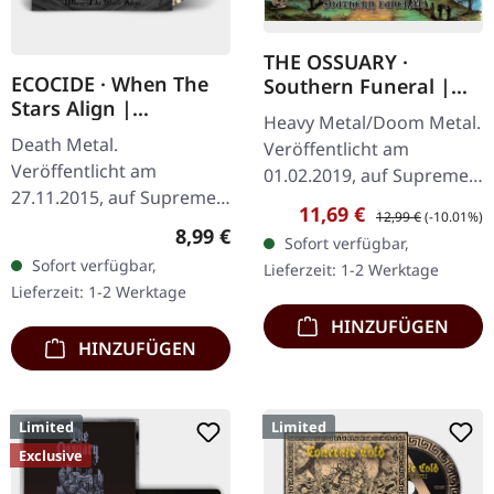
THE OSSUARY ·
ECOCIDE · When The
Southern Funeral |
Stars Align |
DIGIPAK CD
Heavy Metal/Doom Metal.
STARDUST 7" EP
Death Metal.
Veröffentlicht am
Veröffentlicht am
01.02.2019, auf Supreme
27.11.2015, auf Supreme
Chaos Records.
Verkaufspreis:
Regulärer Preis:
11,69 €
12,99 €
(-10.01%)
Chaos Records. Schweres
Erstauflage als CD im
Regulärer Preis:
8,99 €
Sofort verfügbar,
Transparent/Schwarz
DigiPak mit 12-seitigem
Sofort verfügbar,
Lieferzeit: 1-2 Werktage
"Stardust" marmoriertes
Booklet. Geht es dir…
Lieferzeit: 1-2 Werktage
7" Vinyl im dicken Cover.…
HINZUFÜGEN
HINZUFÜGEN
Limited
Limited
Exclusive