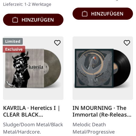
handgearbeitete Holzbox
Rot/Schwarz/Weiß…
Lieferzeit: 1-2 Werktage
mit graviertem…
HINZUFÜGEN
HINZUFÜGEN
Limited
Exclusive
KAVRILA · Heretics I |
IN MOURNING · The
CLEAR BLACK
Immortal (Re-Release)
MARBLED LP
| BLACK LP
Sludge/Doom Metal/Black
Melodic Death
Metal/Hardcore.
Metal/Progressive