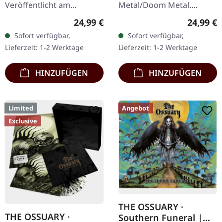
Veröffentlicht am
Metal/Doom Metal.
30.05.2025, auf Supreme
Veröffentlicht am
Regulärer Preis:
Reguläre
24,99 €
24,99 €
Chaos Records.
27.03.2026, auf Supreme
Sofort verfügbar,
Sofort verfügbar,
Clear/Schwarz
Chaos Records.
Lieferzeit: 1-2 Werktage
Lieferzeit: 1-2 Werktage
marmoriertes Vinyl mit
Schwarzes Vinyl mit
schwarzen und…
Insert. Zweite Auflage…
HINZUFÜGEN
HINZUFÜGEN
Limited
Angebot
Exclusive
THE OSSUARY ·
THE OSSUARY ·
Southern Funeral |