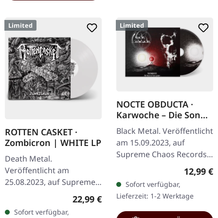
Limited
Limited
NOCTE OBDUCTA ·
Karwoche – Die Sonne
der Toten pulsiert |
Black Metal. Veröffentlicht
ROTTEN CASKET ·
DIGIPAK CD
Zombicron | WHITE LP
am 15.09.2023, auf
Supreme Chaos Records.
Death Metal.
Digipak-Version mit 12-
Veröffentlicht am
Reguläre
12,99 €
seitigem Booklet, limitiert
25.08.2023, auf Supreme
Sofort verfügbar,
auf nur 500 Exemplare.
Chaos Records. Weißes
Lieferzeit: 1-2 Werktage
Regulärer Preis:
22,99 €
Im…
Vinyl mit Insert, limitiert
Sofort verfügbar,
auf 400 Exemplare. · 180g