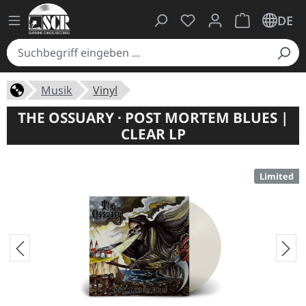
Du hast 0 Produkte auf
Warenkorb ent
DE
Musik
Vinyl
THE OSSUARY · POST MORTEM BLUES |
CLEAR LP
Limited