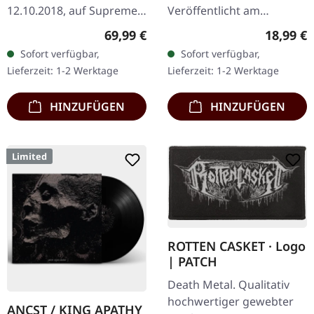
12.10.2018, auf Supreme
Veröffentlicht am
Chaos Records. Eine
15.09.2023, auf Supreme
Regulärer Preis:
Reguläre
69,99 €
18,99 €
noble Box, die die beiden
Chaos Records.
Sofort verfügbar,
Sofort verfügbar,
Agrypnie-Alben
Schwarzes Vinyl mit Insert
Lieferzeit: 1-2 Werktage
Lieferzeit: 1-2 Werktage
"Grenzgænger" und…
und schwerem einfachen
Cover.…
HINZUFÜGEN
HINZUFÜGEN
Limited
ROTTEN CASKET · Logo
| PATCH
Death Metal. Qualitativ
hochwertiger gewebter
ANCST / KING APATHY