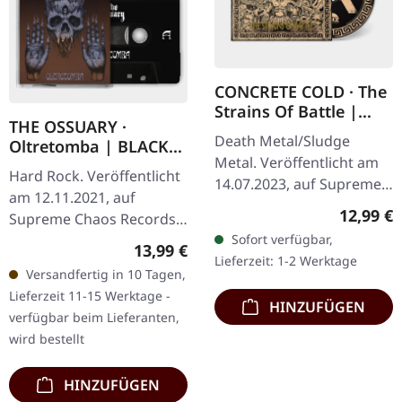
CONCRETE COLD · The
Strains Of Battle |
THE OSSUARY ·
DIGIPAK CD
Death Metal/Sludge
Oltretomba | BLACK
Metal. Veröffentlicht am
TAPE
Hard Rock. Veröffentlicht
14.07.2023, auf Supreme
am 12.11.2021, auf
Chaos Records. Digipak-
Reguläre
12,99 €
Supreme Chaos Records.
Version mit 12-seitigem
Sofort verfügbar,
Schwarze Musikkassette,
Booklet, limitiert auf nur
Regulärer Preis:
13,99 €
Lieferzeit: 1-2 Werktage
limitiert auf 50 Exemplar
250…
Versandfertig in 10 Tagen,
(Schwarz), 100 in der
Lieferzeit 11-15 Werktage -
Holzbox…
HINZUFÜGEN
verfügbar beim Lieferanten,
wird bestellt
HINZUFÜGEN