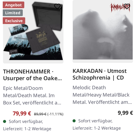
Angebot
Limited
Exclusive
KARKADAN · Utmost
THRONEHAMMER ·
Schizophrenia | CD
Usurper of the Oaken
Throne | WOODEN LP
Melodic Death
Epic Metal/Doom
BOX SET
Metal/Heavy Metal/Black
Metal/Death Metal. Im
Metal. Veröffentlicht am
Box Set, veröffentlicht am
08.03.2004, auf Supreme
08.03.2024, auf Supreme
Regulär
9,99 €
Verkaufspreis:
Regulärer Preis:
79,99 €
89,99 €
(-11.11%)
Chaos Records. CD im
Chaos Records. Ultra
Sofort verfügbar,
Sofort verfügbar,
Jewelcase mit 16-seitigem
schwere, handgearbeitete
Lieferzeit: 1-2 Werktage
Lieferzeit: 1-2 Werktage
Booklet.…
Holzbox mit…