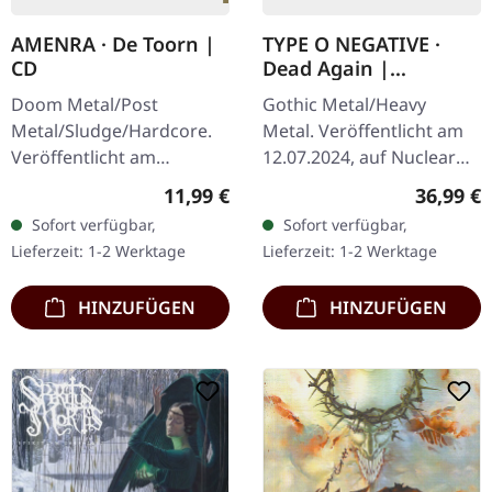
AMENRA · De Toorn |
TYPE O NEGATIVE ·
CD
Dead Again |
GREEN/WHITE/BLACK
Doom Metal/Post
Gothic Metal/Heavy
SPLATTER 2LP
Metal/Sludge/Hardcore.
Metal. Veröffentlicht am
Veröffentlicht am
12.07.2024, auf Nuclear
28.03.2025, auf Relapse
Blast Records. Grün-weiß-
Regulärer Preis:
Reguläre
11,99 €
36,99 €
Records. CD im Jewelcase.
schwarzes Doppel-Vinyl
Sofort verfügbar,
Sofort verfügbar,
Die belgischen Post-
im Gatefold-Cover. Type
Lieferzeit: 1-2 Werktage
Lieferzeit: 1-2 Werktage
Metal-Titanen Amenra…
O…
HINZUFÜGEN
HINZUFÜGEN