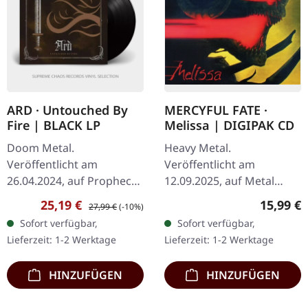
ARD · Untouched By
MERCYFUL FATE ·
Fire | BLACK LP
Melissa | DIGIPAK CD
Doom Metal.
Heavy Metal.
Veröffentlicht am
Veröffentlicht am
26.04.2024, auf Prophecy
12.09.2025, auf Metal
Productions. Gatefold-LP
Blade Records. CD im
Verkaufspreis:
Regulärer Preis:
Reguläre
25,19 €
15,99 €
27,99 €
(-10%)
(schwarzes Vinyl) mit
DigiPak. "Melissa" ist ein
Sofort verfügbar,
Sofort verfügbar,
bronze-metallic
monumentales Kapitel in
Lieferzeit: 1-2 Werktage
Lieferzeit: 1-2 Werktage
Heißfolienprägung auf
den Annalen der…
dem Cover…
HINZUFÜGEN
HINZUFÜGEN