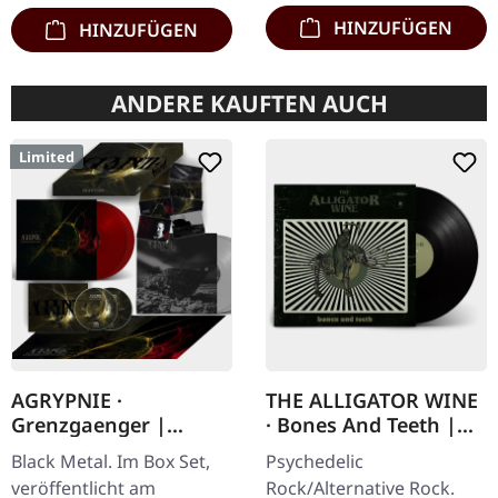
HINZUFÜGEN
HINZUFÜGEN
ANDERE KAUFTEN AUCH
Limited
AGRYPNIE ·
THE ALLIGATOR WINE
Grenzgaenger |
· Bones And Teeth |
DELUXE RED/GREY 4LP
BLACK LP
Black Metal. Im Box Set,
Psychedelic
BOX SET
veröffentlicht am
Rock/Alternative Rock.