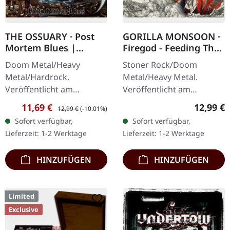
THE OSSUARY · Post
GORILLA MONSOON ·
Mortem Blues |
Firegod - Feeding The
DIGIPAK CD
Beast | CD
Doom Metal/Heavy
Stoner Rock/Doom
Metal/Hardrock.
Metal/Heavy Metal.
Veröffentlicht am
Veröffentlicht am
17.02.2017, auf Supreme
11.05.2018, auf Supreme
Verkaufspreis:
Regulärer Preis:
Reguläre
11,69 €
12,99 €
12,99 €
(-10.01%)
Chaos Records. Limitierte
Chaos Records. CD im
Sofort verfügbar,
Sofort verfügbar,
Erstauflage als Digipak.
Jewelcase mit 8-seitigem
Lieferzeit: 1-2 Werktage
Lieferzeit: 1-2 Werktage
Debüt-Album der…
Booklet. Das dritte
Album…
HINZUFÜGEN
HINZUFÜGEN
Limited
Exclusive