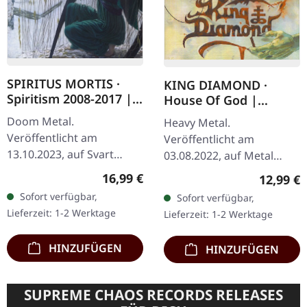
SPIRITUS MORTIS ·
KING DIAMOND ·
Spiritism 2008-2017 |
House Of God |
CD
DIGIPAK CD
Doom Metal.
Heavy Metal.
Veröffentlicht am
Veröffentlicht am
13.10.2023, auf Svart
03.08.2022, auf Metal
Records. CD im Jewelcase
Blade Records. CD im
Regulärer Preis:
16,99 €
Reguläre
12,99 €
mit Booklet. CD-Version
DigiPak. "House of God"
Sofort verfügbar,
Sofort verfügbar,
enthält drei zusätzliche
ist ein Zeugnis von King
Lieferzeit: 1-2 Werktage
Lieferzeit: 1-2 Werktage
Live-Songs. Spiritus…
Diamonds…
HINZUFÜGEN
HINZUFÜGEN
SUPREME CHAOS RECORDS RELEASES