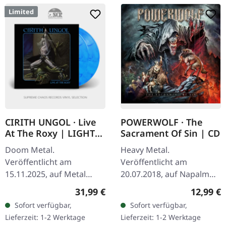
Limited
CIRITH UNGOL · Live
POWERWOLF · The
At The Roxy | LIGHT
Sacrament Of Sin | CD
BLUE MARBLED
Doom Metal.
Heavy Metal.
2LP+DVD
Veröffentlicht am
Veröffentlicht am
15.11.2025, auf Metal
20.07.2018, auf Napalm
Blade Records.
Records. CD im Jewelcase.
Regulärer Preis:
Reguläre
31,99 €
12,99 €
Hellblaues/weißes
Die deutschen Power-
Sofort verfügbar,
Sofort verfügbar,
marmoriertes Doppel-
Metal-Titanen Powerwolf
Lieferzeit: 1-2 Werktage
Lieferzeit: 1-2 Werktage
Vinyl im Gatefold-Cover.
kehren mit ihrem