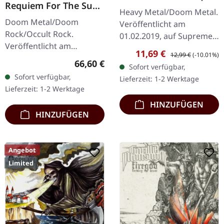
Requiem For The Sun
DIGIPAK CD
Heavy Metal/Doom Metal.
| WOODEN LP+MC+CD
Doom Metal/Doom
Veröffentlicht am
BOX
Rock/Occult Rock.
01.02.2019, auf Supreme
Veröffentlicht am
Chaos Records.
Verkaufspreis:
Regulärer Preis:
11,69 €
12,99 €
(-10.01%)
23.05.2025, auf Supreme
Erstauflage als CD im
Regulärer Preis:
66,60 €
Sofort verfügbar,
Chaos Records. Ultra
DigiPak mit 12-seitigem
Sofort verfügbar,
Lieferzeit: 1-2 Werktage
schwere, handgearbeitete
Booklet. Geht es dir…
Lieferzeit: 1-2 Werktage
Holzbox mit graviertem
HINZUFÜGEN
Logo…
HINZUFÜGEN
Angebot
Limited