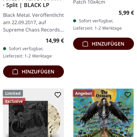
Patch 10x4cm
· Split | BLACK LP
Regulär
5,99 €
Black Metal. Veröffentlicht
Sofort verfügbar,
am 22.09.2017, auf
Lieferzeit: 1-2 Werktage
Supreme Chaos Records.
Schwarzes Vinyl, limitiert
Regulärer Preis:
14,99 €
HINZUFÜGEN
auf nur 200
Sofort verfügbar,
handnummerierte
Lieferzeit: 1-2 Werktage
Exemplare. Diese…
HINZUFÜGEN
Limited
Angebot
Exclusive