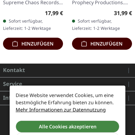
Supreme Chaos Records.
Prophecy Productions.
Schwarzes Vinyl mit
Transparentes Doppel-
Regulärer Preis:
Reguläre
17,99 €
31,99 €
Insert, limitiert auf 150
Vinyl im Gatefold-Cover
Sofort verfügbar,
Sofort verfügbar,
handnummerierte
mit gefütterten
Lieferzeit: 1-2 Werktage
Lieferzeit: 1-2 Werktage
Exemplare. Diese…
Innenhüllen, Poster…
HINZUFÜGEN
HINZUFÜGEN
Kontakt
Service
Diese Website verwendet Cookies, um eine
Informationen
bestmögliche Erfahrung bieten zu können.
Mehr Informationen zur Datennutzung
Alle Cookies akzeptieren