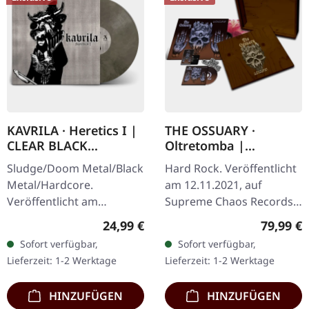
KAVRILA · Heretics I |
THE OSSUARY ·
CLEAR BLACK
Oltretomba |
MARBLED LP
WOODEN LP/CD/TAPE
Sludge/Doom Metal/Black
Hard Rock. Veröffentlicht
BOX
Metal/Hardcore.
am 12.11.2021, auf
Veröffentlicht am
Supreme Chaos Records.
30.05.2025, auf Supreme
Extrem schwere braune
Regulärer Preis:
Reguläre
24,99 €
79,99 €
Chaos Records.
Holzbox mit Logo und
Sofort verfügbar,
Sofort verfügbar,
Clear/Schwarz
Nummerierung, limitiert
Lieferzeit: 1-2 Werktage
Lieferzeit: 1-2 Werktage
marmoriertes Vinyl mit
auf nur 100…
schwarzen und…
HINZUFÜGEN
HINZUFÜGEN