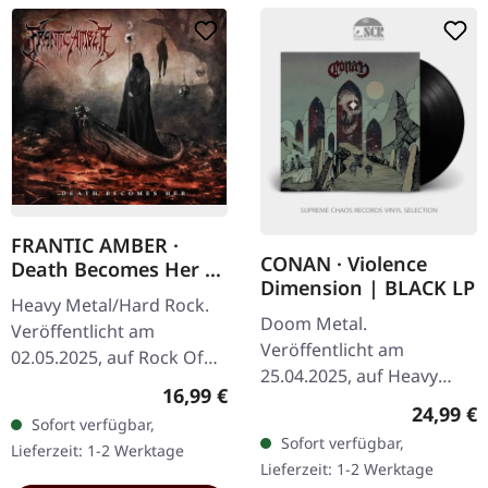
FRANTIC AMBER ·
CONAN · Violence
Death Becomes Her |
Dimension | BLACK LP
CD
Heavy Metal/Hard Rock.
Doom Metal.
Veröffentlicht am
Veröffentlicht am
02.05.2025, auf Rock Of
25.04.2025, auf Heavy
Angels Records. CD im
Regulärer Preis:
16,99 €
Psych Sounds Records.
Jewelcase. Frantic Amber
Reguläre
24,99 €
Sofort verfügbar,
Schwarzes Vinyl.
liefert mit "Death
Sofort verfügbar,
Lieferzeit: 1-2 Werktage
"Violence Dimension" von
Becomes Her" einen…
Lieferzeit: 1-2 Werktage
Conan ist ein gewaltiger