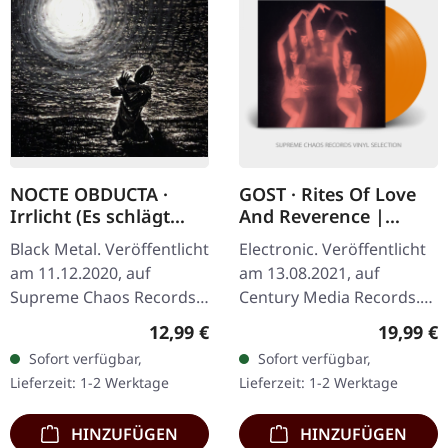
NOCTE OBDUCTA ·
GOST · Rites Of Love
Irrlicht (Es schlägt
And Reverence |
dem Mond ein kaltes
ORANGE LP+CD
Black Metal. Veröffentlicht
Electronic. Veröffentlicht
Herz) | CD
am 11.12.2020, auf
am 13.08.2021, auf
Supreme Chaos Records.
Century Media Records.
Jewelcase CD mit 12-
Schwarzes Vinyl im
Regulärer Preis:
Reguläre
12,99 €
19,99 €
seitigem Booklet.
Gatefold-Cover mit Album
Sofort verfügbar,
Sofort verfügbar,
Verdammt nochmal, was
auf CD. GOST liefert mit
Lieferzeit: 1-2 Werktage
Lieferzeit: 1-2 Werktage
für eine Reise…
"Rites Of…
HINZUFÜGEN
HINZUFÜGEN