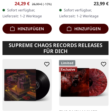
Psych Sounds Records.
Natural" Vinyl mit Booklet
Verkaufspreis:
Regulärer Preis:
Reguläre
24,29 €
23,99 €
26,99 €
(-10%)
Aqua-Blaues Vinyl LP in
Hexvessel entführt uns
Sofort verfügbar,
Sofort verfügbar,
limitierter Auflage.
mit „Polar Veil" auf eine…
Lieferzeit: 1-2 Werktage
Lieferzeit: 1-2 Werktage
Zwischen Alben wie…
HINZUFÜGEN
HINZUFÜGEN
SUPREME CHAOS RECORDS RELEASES
FÜR DICH
Limited
Exclusive