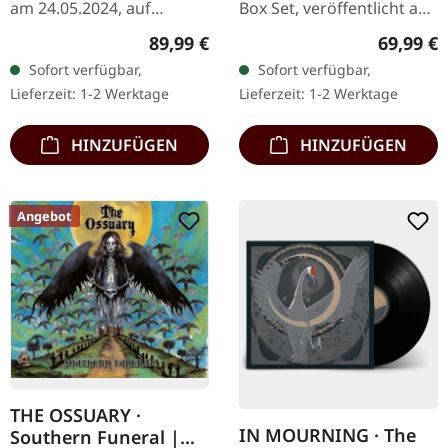
am 24.05.2024, auf
Box Set, veröffentlicht am
Supreme Chaos Records.
24.11.2023, auf Supreme
Regulärer Preis:
Reguläre
89,99 €
69,99 €
Ultra schwere,
Chaos Records. Schwere
Sofort verfügbar,
Sofort verfügbar,
handgearbeitete Holzbox
Holzbox mit speziellem
Lieferzeit: 1-2 Werktage
Lieferzeit: 1-2 Werktage
mit graviertem…
Schwarz in…
HINZUFÜGEN
HINZUFÜGEN
Angebot
THE OSSUARY ·
IN MOURNING · The
Southern Funeral |