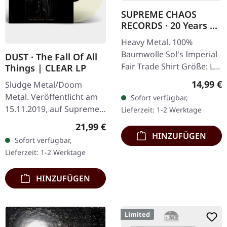
SUPREME CHAOS
RECORDS · 20 Years Of
Chaos Bands | T-
Heavy Metal. 100%
SHIRT
Baumwolle Sol's Imperial
DUST · The Fall Of All
Fair Trade Shirt Größe: L
Things | CLEAR LP
Notiz: Band-Liste der SCR-
Reguläre
14,99 €
Sludge Metal/Doom
Bands, bisher nur
Metal. Veröffentlicht am
Sofort verfügbar,
schematisch, wird
15.11.2019, auf Supreme
Lieferzeit: 1-2 Werktage
ergänzt wenn die…
Chaos Records.
Regulärer Preis:
21,99 €
Transparentes Vinyl,
HINZUFÜGEN
Sofort verfügbar,
limitiert auf 200
Lieferzeit: 1-2 Werktage
handnummerierte
Exemplare. ·…
HINZUFÜGEN
Limited