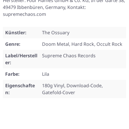
Hersteller: Four Flames GmbH & Co. KG, In der Garte 38,
49479 Ibbenbüren, Germany, Kontakt:
supremechaos.com
Künstler:
The Ossuary
Genre:
Doom Metal, Hard Rock, Occult Rock
Label/Herstell
Supreme Chaos Records
er:
Farbe:
Lila
Eigenschafte
180g Vinyl, Download-Code,
n:
Gatefold-Cover