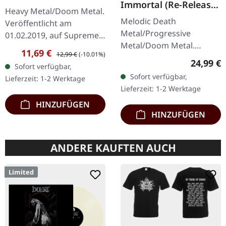
Immortal (Re-Release)
DIGIPAK CD
Heavy Metal/Doom Metal.
| BLACK LP
Melodic Death
Veröffentlicht am
Metal/Progressive
01.02.2019, auf Supreme
Metal/Doom Metal.
Chaos Records.
Verkaufspreis:
Regulärer Preis:
11,69 €
12,99 €
(-10.01%)
Veröffentlicht am
Erstauflage als CD im
Reguläre
24,99 €
Sofort verfügbar,
27.03.2026, auf Supreme
DigiPak mit 12-seitigem
Sofort verfügbar,
Lieferzeit: 1-2 Werktage
Chaos Records.
Booklet. Geht es dir…
Lieferzeit: 1-2 Werktage
Schwarzes Vinyl mit
HINZUFÜGEN
Insert. Zweite Auflage…
HINZUFÜGEN
ANDERE KAUFTEN AUCH
Limited