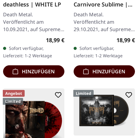
deathless | WHITE LP
Carnivore Sublime |
RED LP
Death Metal.
Death Metal.
Veröffentlicht am
Veröffentlicht am
10.09.2021, auf Supreme
29.10.2021, auf Supreme
Chaos Records. Weißes
Chaos Records.
Regulärer Preis:
Reguläre
18,99 €
18,99 €
Vinyl im schweren Cover
Transparent rotes Vinyl.
Sofort verfügbar,
Sofort verfügbar,
mit Insert. Limitiert auf
Neuauflage als
Lieferzeit: 1-2 Werktage
Lieferzeit: 1-2 Werktage
200 handnummerierte…
hochwertiges Vinyl mit
Original…
HINZUFÜGEN
HINZUFÜGEN
Angebot
Limited
Limited