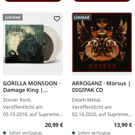
Limited
Limited
GORILLA MONSOON ·
ARROGANZ · Morsus |
Damage King |
DIGIPAK CD
BONE/BROWN 2LP
Stoner Rock.
Death Metal.
Veröffentlicht am
Veröffentlicht am
05.10.2018, auf Supreme
02.10.2020, auf Supreme
Chaos Records. Doppel-
Chaos Records. Limitierte
Regulärer Preis:
Reguläre
20,99 €
13,99 €
Vinyl creme-weiß mit
Erstauflage als DigiPak
Sofort verfügbar,
Sofort verfügbar,