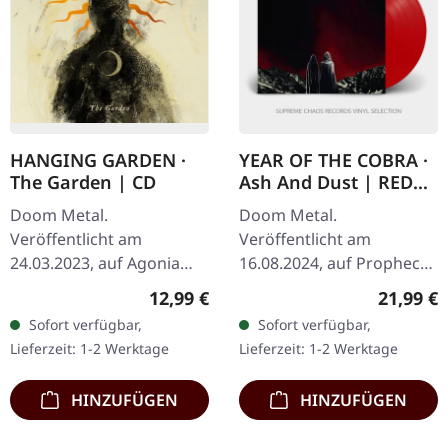
HANGING GARDEN ·
YEAR OF THE COBRA ·
The Garden | CD
Ash And Dust | RED
LP
Doom Metal.
Doom Metal.
Veröffentlicht am
Veröffentlicht am
24.03.2023, auf Agonia
16.08.2024, auf Prophecy
Records. CD im Jewelcase.
Productions. Rotes Vinyl
Regulärer Preis:
Reguläre
12,99 €
21,99 €
Hanging Garden liefert
im Standard-Cover inkl.
Sofort verfügbar,
Sofort verfügbar,
mit „The Garden" ein
gefütterter Innenhülle
Lieferzeit: 1-2 Werktage
Lieferzeit: 1-2 Werktage
atemberaubendes Opus
und Schutzhülle.…
ab,…
HINZUFÜGEN
HINZUFÜGEN