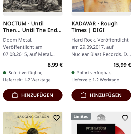
NOCTUM · Until
KADAVAR · Rough
Then... Until The End |
Times | DIGI
7"EP - WHITE EP
Doom Metal.
Hard Rock. Veröffentlicht
Veröffentlicht am
am 29.09.2017, auf
07.08.2015, auf Metal
Nuclear Blast Records. Die
Blade Records. A Until
Berliner Hardrock 70ies-
Regulärer Preis:
Reguläre
8,99 €
15,99 €
Then … Until The End B In
Liebhaber hauen wieder
Sofort verfügbar,
Sofort verfügbar,
Precious Time Special
einen genialen
Lieferzeit: 1-2 Werktage
Lieferzeit: 1-2 Werktage
Tour-Release. 7"EP on…
Langdreher raus…
HINZUFÜGEN
HINZUFÜGEN
Limited