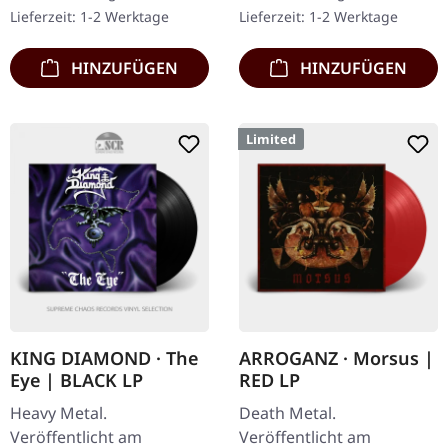
Braun in der Mitte,
mit 24-seitigem
Lieferzeit: 1-2 Werktage
Lieferzeit: 1-2 Werktage
limitiert auf nur 200
luxeriösen Booklet.
Exemplare…
ARROGANZ…
HINZUFÜGEN
HINZUFÜGEN
Limited
KING DIAMOND · The
ARROGANZ · Morsus |
Eye | BLACK LP
RED LP
Heavy Metal.
Death Metal.
Veröffentlicht am
Veröffentlicht am