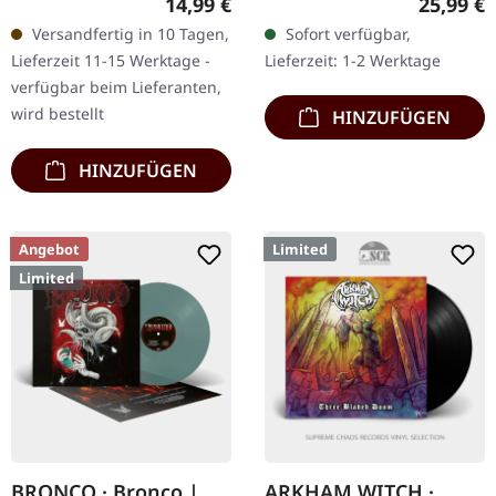
Regulärer Preis:
Reguläre
14,99 €
25,99 €
Jewelcase. Wenn sich vier
Records. Schwarzes Vinyl
Versandfertig in 10 Tagen,
Sofort verfügbar,
Legenden des Doom-
im Gatefold-Cover mit
Lieferzeit 11-15 Werktage -
Lieferzeit: 1-2 Werktage
und…
Etching auf der D-Seite.…
verfügbar beim Lieferanten,
wird bestellt
HINZUFÜGEN
HINZUFÜGEN
Angebot
Limited
Limited
BRONCO · Bronco |
ARKHAM WITCH ·