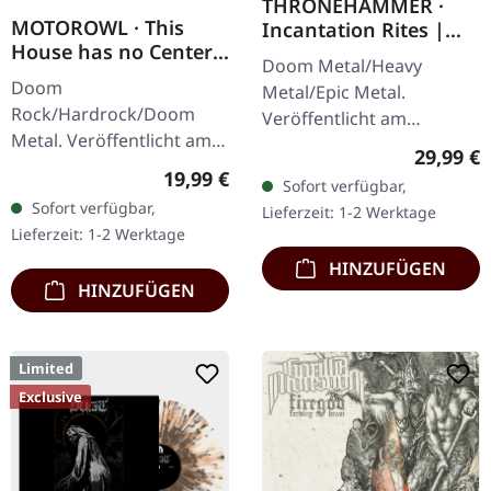
THRONEHAMMER ·
MOTOROWL · This
Incantation Rites |
House has no Center |
SPLATTER 2LP
Doom Metal/Heavy
BLACK LP
Doom
Metal/Epic Metal.
Rock/Hardrock/Doom
Veröffentlicht am
Metal. Veröffentlicht am
21.10.2022, auf Supreme
Reguläre
29,99 €
16.02.2024, auf Supreme
Chaos Records. SCR-
Regulärer Preis:
19,99 €
Sofort verfügbar,
Chaos Records.
exklusives Transparent
Sofort verfügbar,
Lieferzeit: 1-2 Werktage
Schwarzes Vinyl im
Rot/Schwarz/Weiß…
Lieferzeit: 1-2 Werktage
schweren Cover mit Lyrics
HINZUFÜGEN
Insert. · 140g…
HINZUFÜGEN
Limited
Exclusive