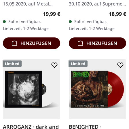
15.05.2020, auf Metal
30.10.2020, auf Supreme
Blade Records. Schwarzes
Chaos Records.
Regulärer Preis:
Reguläre
19,99 €
18,99 €
Vinyl mit Textblatt und
Transparent rotes Vinyl
Sofort verfügbar,
Sofort verfügbar,
Download-Card.
im Gatefold-Cover,
Lieferzeit: 1-2 Werktage
Lieferzeit: 1-2 Werktage
Veröffentlicht im Jahr
limitiert auf 200
1990,…
handnummerierte…
HINZUFÜGEN
HINZUFÜGEN
Limited
Limited
ARROGANZ · dark and
BENIGHTED ·