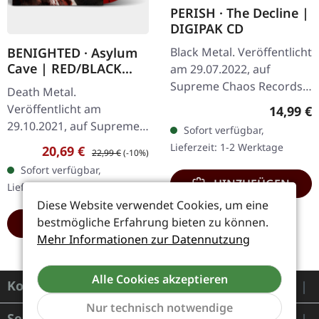
PERISH · The Decline |
DIGIPAK CD
Black Metal. Veröffentlicht
BENIGHTED · Asylum
Cave | RED/BLACK
am 29.07.2022, auf
SPLATTER LP
Supreme Chaos Records.
Death Metal.
CD im DigiPak, 12-seitiges
Veröffentlicht am
Reguläre
14,99 €
Booklet, limitiert auf 300
29.10.2021, auf Supreme
Sofort verfügbar,
handnummerierte
Chaos Records.
Lieferzeit: 1-2 Werktage
Verkaufspreis:
Regulärer Preis:
20,69 €
Exemplare…
22,99 €
(-10%)
Transparent rotes Vinyl
Sofort verfügbar,
mit schwarzen Splattern
HINZUFÜGEN
Lieferzeit: 1-2 Werktage
und Insert. Limitiert auf
Diese Website verwendet Cookies, um eine
200…
bestmögliche Erfahrung bieten zu können.
HINZUFÜGEN
Mehr Informationen zur Datennutzung
Alle Cookies akzeptieren
Kontakt
Nur technisch notwendige
Service