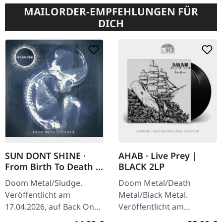
MAILORDER-EMPFEHLUNGEN FÜR
DICH
SUN DONT SHINE ·
AHAB · Live Prey |
From Birth To Death |
BLACK 2LP
CD
Doom Metal/Sludge.
Doom Metal/Death
Veröffentlicht am
Metal/Black Metal.
17.04.2026, auf Back On
Veröffentlicht am
Black. CD im Standard-
26.06.2020, auf Napalm