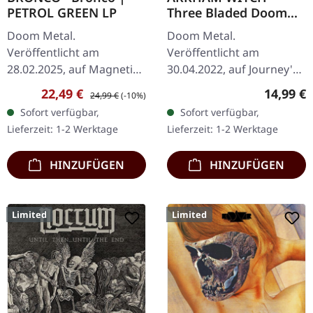
PETROL GREEN LP
Three Bladed Doom
[BLACK] | LP
Doom Metal.
Doom Metal.
Veröffentlicht am
Veröffentlicht am
28.02.2025, auf Magnetic
30.04.2022, auf Journey's
Eye Records.
End Records. Schwarzes
Verkaufspreis:
Regulärer Preis:
Reguläre
22,49 €
14,99 €
24,99 €
(-10%)
Petrolgrünes Vinyl mit
Vinyl mit Insert, limitiert
Sofort verfügbar,
Sofort verfügbar,
insert. Limitierte Auflage.
auf 200 Exemplare.
Lieferzeit: 1-2 Werktage
Lieferzeit: 1-2 Werktage
Südlich von Wilmington,
North…
HINZUFÜGEN
HINZUFÜGEN
Limited
Limited