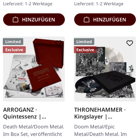
Lieferzeit: 1-2 Werktage
Lieferzeit: 1-2 Werktage
Holzbox mit graviertem
Debüt-Album der…
Logo…
HINZUFÜGEN
HINZUFÜGEN
Limited
Limited
Exclusive
Exclusive
ARROGANZ ·
THRONEHAMMER ·
Quintessenz |
Kingslayer |
WOODEN BOX SET
EXCLUSIVE BOX SET
Death Metal/Doom Metal.
Doom Metal/Epic
Im Box Set, veröffentlicht
Metal/Death Metal. Im