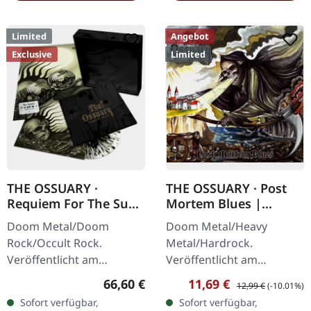
Limited
Angebot
Exclusive
Limited
THE OSSUARY ·
THE OSSUARY · Post
Requiem For The Sun
Mortem Blues |
| WOODEN LP+MC+CD
DIGIPAK CD
Doom Metal/Doom
Doom Metal/Heavy
BOX
Rock/Occult Rock.
Metal/Hardrock.
Veröffentlicht am
Veröffentlicht am
23.05.2025, auf Supreme
17.02.2017, auf Supreme
Regulärer Preis:
Verkaufspreis:
Regulärer Preis:
66,60 €
11,69 €
12,99 €
(-10.01%)
Chaos Records. Ultra
Chaos Records. Limitierte
Sofort verfügbar,
Sofort verfügbar,
schwere, handgearbeitete
Erstauflage als Digipak.