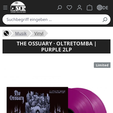
Du hast 0 Produkte auf
Warenkorb ent
DE
Musik
Vinyl
THE OSSUARY · OLTRETOMBA |
PURPLE 2LP
Limited