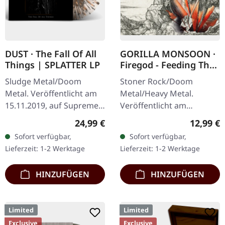
DUST · The Fall Of All
GORILLA MONSOON ·
Things | SPLATTER LP
Firegod - Feeding The
Beast | CD
Sludge Metal/Doom
Stoner Rock/Doom
Metal. Veröffentlicht am
Metal/Heavy Metal.
15.11.2019, auf Supreme
Veröffentlicht am
Chaos Records.
11.05.2018, auf Supreme
Regulärer Preis:
Reguläre
24,99 €
12,99 €
Transparentes Vinyl mit
Chaos Records. CD im
Sofort verfügbar,
Sofort verfügbar,
grauen und braunen
Jewelcase mit 8-seitigem
Lieferzeit: 1-2 Werktage
Lieferzeit: 1-2 Werktage
Splatters, limitiert auf…
Booklet. Das dritte
Album…
HINZUFÜGEN
HINZUFÜGEN
Limited
Limited
Exclusive
Exclusive