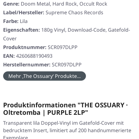
Genre:
Doom Metal, Hard Rock, Occult Rock
Label/Hersteller:
Supreme Chaos Records
Farbe:
Lila
Eigenschaften:
180g Vinyl, Download-Code, Gatefold-
Cover
Produktnummer:
SCR097DLPP
EAN:
4260688190493
Herstellernummer:
SCR097DLPP
Mehr ‚The Ossuary‘ Produkte...
Produktinformationen "THE OSSUARY ·
Oltretomba | PURPLE 2LP"
Transparent lila Doppel-Vinyl im Gatefold-Cover mit
bedrucktem Insert, limitiert auf 200 handnummerierte
Exemplare.