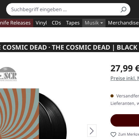
nife Releases
Vinyl
CDs
Tapes
Musik
Merchandise
 COSMIC DEAD · THE COSMIC DEAD | BLACK
Regulärer Pr
27,99 
Preise inkl.
Versandfert
Lieferanten, w
Zum Merkze