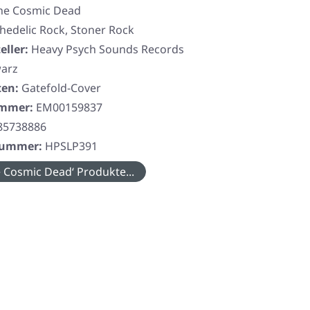
he Cosmic Dead
hedelic Rock, Stoner Rock
eller:
Heavy Psych Sounds Records
arz
ten:
Gatefold-Cover
ummer:
EM00159837
85738886
rnummer:
HPSLP391
 Cosmic Dead‘ Produkte...