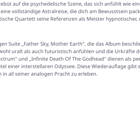
ebüt auf die psychedelische Szene, das sich anfühlt wie 
t eine vollständige Astralreise, die dich am Bewusstsein pac
sche Quartett seine Referenzen als Meister hypnotischer, d
igen Suite „Father Sky, Mother Earth", die das Album beschli
owohl uralt als auch futuristisch anfühlen und die Urkräft
trum" und „Infinite Death Of The Godhead" dienen als per
itel einer interstellaren Odyssee. Diese Wiederauflage gib
n all seiner analogen Pracht zu erleben.