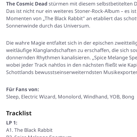
The Cosmic Dead
stürmen mit diesem selbstbetitelten D
Das ist nicht nur ein weiteres Stoner-Rock-Album – es is
Momenten von „The Black Rabbit" an etabliert das schotti
Sonnenwinde durch das Universum.
Die wahre Magie entfaltet sich in der epischen zweitteil
weitläufige Klanglandschaften zu erschaffen, die sich s
donnernden Rhythmen kanalisieren. „Spice Melange Spec
wobei jeder Track nahtlos in den nächsten fließt wie Kap
Schottlands bewusstseinserweiterndsten Musikexporten i
Für Fans von:
Sleep, Electric Wizard, Monolord, Windhand, YOB, Bong
Tracklist
LP 1:
A1. The Black Rabbit