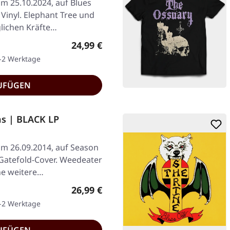
am 25.10.2024, auf Blues
 Vinyl. Elephant Tree und
glichen Kräfte…
Regulärer Preis:
24,99 €
1-2 Werktage
UFÜGEN
ns | BLACK LP
am 26.09.2014, auf Season
 Gatefold-Cover. Weedeater
ine weitere…
Regulärer Preis:
26,99 €
1-2 Werktage