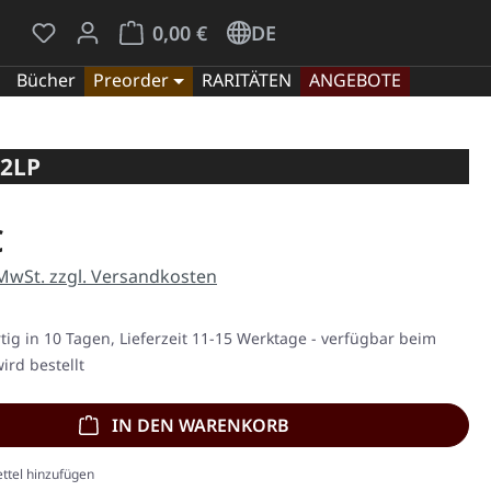
Du hast 0 Produkte auf dem Merkzettel
Warenkorb enthält 0 Positionen. Der Gesamt
0,00 €
DE
Bücher
Preorder
RARITÄTEN
ANGEBOTE
 2LP
eis:
€
 MwSt. zzgl. Versandkosten
ig in 10 Tagen, Lieferzeit 11-15 Werktage - verfügbar beim
ird bestellt
IN DEN WARENKORB
ttel hinzufügen