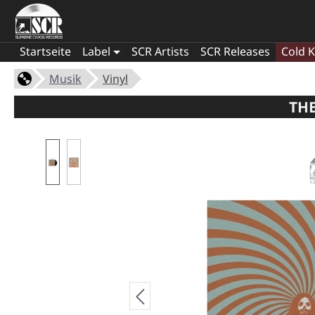
Startseite
Label
SCR Artists
SCR Releases
Cold K
Musik
Vinyl
THE