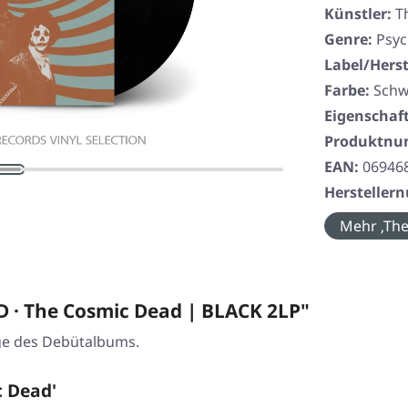
Künstler:
T
Genre:
Psyc
Label/Herst
Farbe:
Schw
Eigenschaf
Produktn
EAN:
06946
Herstelle
Mehr ‚The
 · The Cosmic Dead | BLACK 2LP"
ge des Debütalbums.
 Dead'