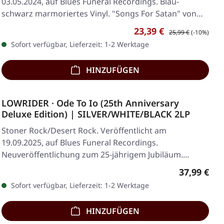
03.05.2024, auf Blues Funeral Recordings. Blau-
schwarz marmoriertes Vinyl. "Songs For Satan" von
Dopelord…
Verkaufspreis:
Regulärer Preis:
23,39 €
25,99 €
(-10%)
Sofort verfügbar, Lieferzeit: 1-2 Werktage
HINZUFÜGEN
LOWRIDER · Ode To Io (25th Anniversary
Deluxe Edition) | SILVER/WHITE/BLACK 2LP
Stoner Rock/Desert Rock. Veröffentlicht am
19.09.2025, auf Blues Funeral Recordings.
Neuveröffentlichung zum 25-jährigem Jubiläum.…
Regulärer 
37,99 €
Sofort verfügbar, Lieferzeit: 1-2 Werktage
HINZUFÜGEN