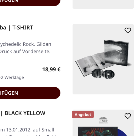
UFÜGEN
ba | T-SHIRT
chedelic Rock. Gildan
Druck auf Vorderseite.
Regulärer Preis:
18,99 €
1-2 Werktage
UFÜGEN
ll | BLACK YELLOW
Angebot
am 13.01.2012, auf Small