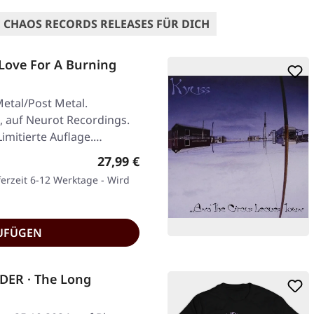
 CHAOS RECORDS RELEASES FÜR DICH
Love For A Burning
etal/Post Metal.
, auf Neurot Recordings.
imitierte Auflage.…
Regulärer Preis:
27,99 €
ferzeit 6-12 Werktage - Wird
UFÜGEN
DER · The Long