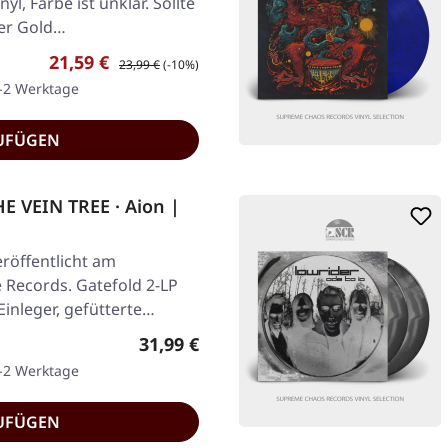
yl, Farbe ist unklar. Sollte
der Gold…
Verkaufspreis:
Regulärer Preis:
21,59 €
23,99 €
(-10%)
1-2 Werktage
UFÜGEN
 VEIN TREE · Aion |
röffentlicht am
e Records. Gatefold 2-LP
 Einleger, gefütterte…
Regulärer Preis:
31,99 €
1-2 Werktage
UFÜGEN