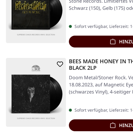
Stone Records. Limitiertes Vin
Schwarz (150), Gelb (175) o
Sofort verfügbar, Lieferzeit: 
HINZ
BEES MADE HONEY IN THE
BLACK 2LP
Doom Metal/Stoner Rock. Ve
18.08.2023, auf Magnetic Ey
(schwarzes Vinyl), 4-seitiger
Sofort verfügbar, Lieferzeit: 
HINZ