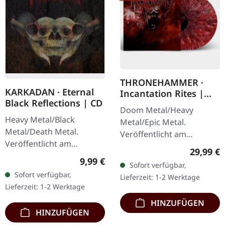
THRONEHAMMER ·
KARKADAN · Eternal
Incantation Rites |
Black Reflections | CD
SPLATTER 2LP
Doom Metal/Heavy
Heavy Metal/Black
Metal/Epic Metal.
Metal/Death Metal.
Veröffentlicht am
Veröffentlicht am
21.10.2022, auf Supreme
Reguläre
29,99 €
19.01.2002, auf Supreme
Chaos Records. SCR-
Regulärer Preis:
9,99 €
Sofort verfügbar,
Chaos Records. CD im
exklusives Transparent
Sofort verfügbar,
Lieferzeit: 1-2 Werktage
Jewelcase. Neuauflage mit
Rot/Schwarz/Weiß…
Lieferzeit: 1-2 Werktage
neuem Artwork,…
HINZUFÜGEN
HINZUFÜGEN