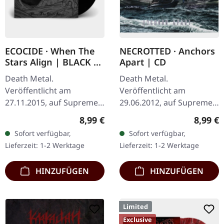
ECOCIDE · When The
NECROTTED · Anchors
Stars Align | BLACK 7"
Apart | CD
EP
Death Metal.
Death Metal.
Veröffentlicht am
Veröffentlicht am
27.11.2015, auf Supreme
29.06.2012, auf Supreme
Chaos Records. Schweres
Chaos Records. CD im
Regulärer Preis:
Regulär
8,99 €
8,99 €
schwarzes 7" Vinyl im
Jewelcase mit 8-seitigem
Sofort verfügbar,
Sofort verfügbar,
dicken Cover. Limitiert auf
Booklet. Hier gibt es nicht
Lieferzeit: 1-2 Werktage
Lieferzeit: 1-2 Werktage
200 handnummerierte…
weniger als modernen…
HINZUFÜGEN
HINZUFÜGEN
Limited
Exclusive