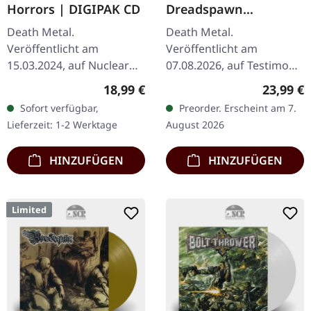
Horrors | DIGIPAK CD
Dreadspawn
Dominion | RED
Death Metal.
Death Metal.
SPLATTER LP
Veröffentlicht am
Veröffentlicht am
15.03.2024, auf Nuclear
07.08.2026, auf Testimony
Blast Records. CD im
Records. Rotes Vinyl mit
Regulärer Preis:
Reguläre
18,99 €
23,99 €
DigiPak. Die belgischen
schwarzen Splattern im
Sofort verfügbar,
Preorder. Erscheint am 7.
Death Metal-Titanen
Standard-Cover mit
Lieferzeit: 1-2 Werktage
August 2026
Aborted kehren mit
Insert. Limitiert auf 250…
ihrem…
HINZUFÜGEN
HINZUFÜGEN
Limited