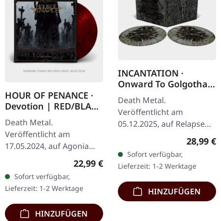
INCANTATION ·
Onward To Golgotha
Live | SPLATTER 2LP
HOUR OF PENANCE ·
Death Metal.
Devotion | RED/BLACK
Veröffentlicht am
SMOKE LP
Death Metal.
05.12.2025, auf Relapse
Veröffentlicht am
Records. Doppel-Vinyl mit
Reguläre
28,99 €
17.05.2024, auf Agonia
Custom Merge-Effekt und
Sofort verfügbar,
Records. Rot-schwarzes
Splattern im Gatefold-
Regulärer Preis:
22,99 €
Lieferzeit: 1-2 Werktage
"Smoke" Vinyl. Limitiert
Cover. Limitierte…
Sofort verfügbar,
auf 300
Lieferzeit: 1-2 Werktage
HINZUFÜGEN
handnummerierte
Exemplare. Hour Of…
HINZUFÜGEN