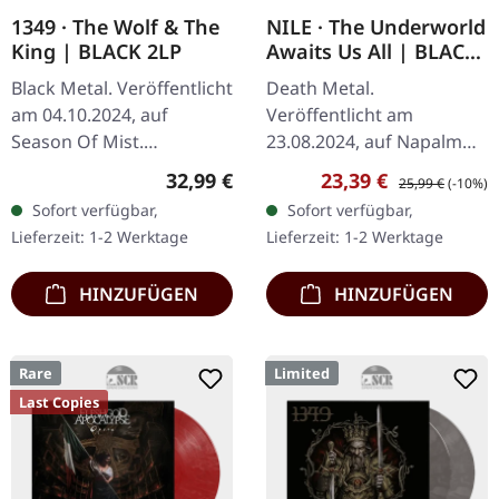
1349 · The Wolf & The
NILE · The Underworld
King | BLACK 2LP
Awaits Us All | BLACK
2LP
Black Metal. Veröffentlicht
Death Metal.
am 04.10.2024, auf
Veröffentlicht am
Season Of Mist.
23.08.2024, auf Napalm
Schwarzes Doppel-Vinyl
Records. Schwarzes
Regulärer Preis:
Verkaufspreis:
Regulärer Preis:
32,99 €
23,39 €
25,99 €
(-10%)
im Gatefold-Cover. "The
Doppel-Vinyl im Gatefold-
Sofort verfügbar,
Sofort verfügbar,
Wolf & The King" markiert
Cover. "The Underworld
Lieferzeit: 1-2 Werktage
Lieferzeit: 1-2 Werktage
ein weiteres…
Awaits Us All" ist ein…
HINZUFÜGEN
HINZUFÜGEN
Rare
Limited
Last Copies