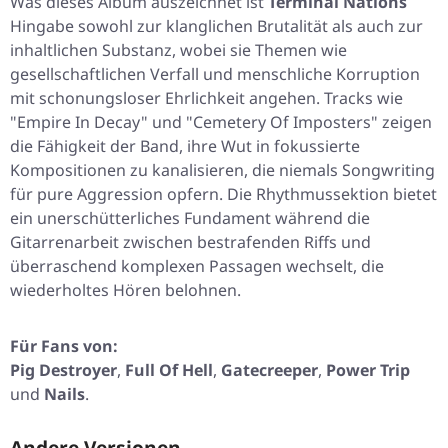
Was dieses Album auszeichnet ist
Terminal Nations
Hingabe sowohl zur klanglichen Brutalität als auch zur
inhaltlichen Substanz, wobei sie Themen wie
gesellschaftlichen Verfall und menschliche Korruption
mit schonungsloser Ehrlichkeit angehen. Tracks wie
"Empire In Decay"
und
"Cemetery Of Imposters"
zeigen
die Fähigkeit der Band, ihre Wut in fokussierte
Kompositionen zu kanalisieren, die niemals Songwriting
für pure Aggression opfern. Die Rhythmussektion bietet
ein unerschütterliches Fundament während die
Gitarrenarbeit zwischen bestrafenden Riffs und
überraschend komplexen Passagen wechselt, die
wiederholtes Hören belohnen.
Für Fans von:
Pig Destroyer
,
Full Of Hell
,
Gatecreeper
,
Power Trip
und
Nails
.
Andere Versionen