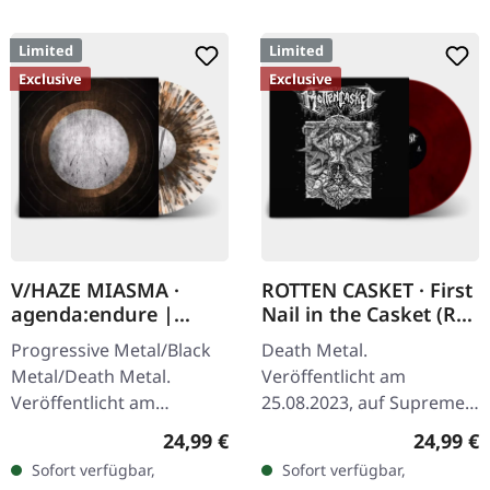
Limited
Limited
Exclusive
Exclusive
V/HAZE MIASMA ·
ROTTEN CASKET · First
agenda:endure |
Nail in the Casket (Re-
SPLATTER LP
Release) | RED/BLACK
Progressive Metal/Black
Death Metal.
LP
Metal/Death Metal.
Veröffentlicht am
Veröffentlicht am
25.08.2023, auf Supreme
08.12.2023, auf Supreme
Chaos Records. SCR
Regulärer Preis:
Reguläre
24,99 €
24,99 €
Chaos Records. SCR
exklusiv! Re-Release auf
Sofort verfügbar,
Sofort verfügbar,
Exklusives Ultra
transparent rot/schwarz