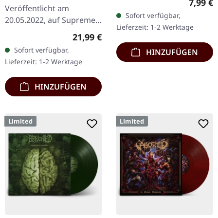
Regulär
7,99 €
Veröffentlicht am
Sofort verfügbar,
20.05.2022, auf Supreme
Lieferzeit: 1-2 Werktage
Chaos Records.
Regulärer Preis:
21,99 €
Transparent Beige/Bier
Sofort verfügbar,
HINZUFÜGEN
180g Vinyl mit Insert im
Lieferzeit: 1-2 Werktage
schweren, matten Cover.…
HINZUFÜGEN
Limited
Limited