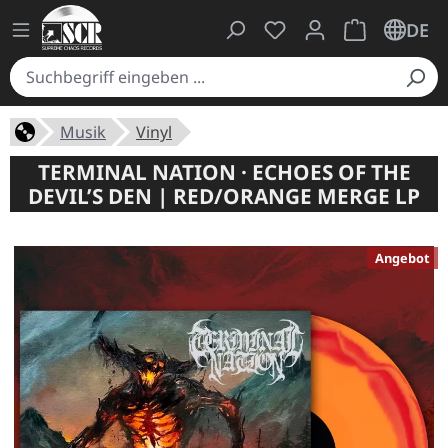
Du hast 0 Produkte auf
Warenkorb ent
DE
Musik
Vinyl
TERMINAL NATION · ECHOES OF THE
DEVIL’S DEN | RED/ORANGE MERGE LP
Angebot