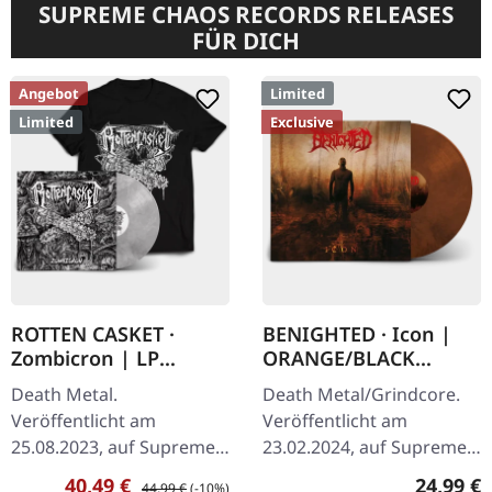
SUPREME CHAOS RECORDS RELEASES
FÜR DICH
Angebot
Limited
Limited
Exclusive
ROTTEN CASKET ·
BENIGHTED · Icon |
Zombicron | LP
ORANGE/BLACK
BUNDLE
MARBLED LP
Death Metal.
Death Metal/Grindcore.
Veröffentlicht am
Veröffentlicht am
25.08.2023, auf Supreme
23.02.2024, auf Supreme
Chaos Records.
Chaos Records.
Verkaufspreis:
Regulärer Preis:
Reguläre
40,49 €
24,99 €
44,99 €
(-10%)