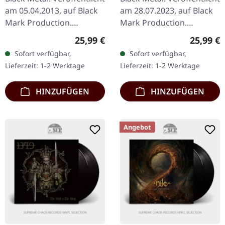
am 05.04.2013, auf Black
am 28.07.2023, auf Black
Mark Production.
Mark Production.
Schwarzes Doppel-Vinyl
Schwarzes Doppel-Vinyl.
Regulärer Preis:
Reguläre
25,99 €
25,99 €
im Gatefold-Cover.
Nordland II setzt die
Sofort verfügbar,
Sofort verfügbar,
"Hammerheart" von
Erkundung des
Lieferzeit: 1-2 Werktage
Lieferzeit: 1-2 Werktage
Bathory ist ein…
legendären…
HINZUFÜGEN
HINZUFÜGEN
Angebot