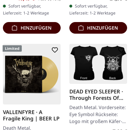
EXKLUSIVES PREORDER
Transparent Dunkel-
Sofort verfügbar,
Sofort verfügbar,
BUDNLE! Die ersten 50
Orange mit schwarz
Lieferzeit: 1-2 Werktage
Lieferzeit: 1-2 Werktage
nummerierten Exemplare
marmoriertem Vinyl mit
kommen mit…
schwerem…
HINZUFÜGEN
HINZUFÜGEN
Limited
DEAD EYED SLEEPER ·
Through Forests Of
Nonentities Bug |
Death Metal. Vorderseite:
GIRLIE L
VALLENFYRE · A
Eye Symbol Rückseite:
Fragile King | BEER LP
Logo mit großem Käfer-
Death Metal.
Artwork 100% Baumwolle