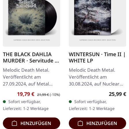
THE BLACK DAHLIA
WINTERSUN · Time II |
MURDER · Servitude |
WHITE LP
BLACK LP
Melodic Death Metal.
Melodic Death Metal.
Veröffentlicht am
Veröffentlicht am
27.09.2024, auf Metal
30.08.2024, auf Nuclear
Blade Records. Schwarzes
Blast Records. Weißes
Verkaufspreis:
Regulärer Preis:
Reguläre
19,79 €
25,99 €
21,99 €
(-10%)
Vinyl. "Servitude" ist ein
Vinyl im Standard-Cover
Sofort verfügbar,
Sofort verfügbar,
eindringliches Zeugnis für
mit 4-seitigem Booklet.
Lieferzeit: 1-2 Werktage
Lieferzeit: 1-2 Werktage
die…
"Time II"…
HINZUFÜGEN
HINZUFÜGEN