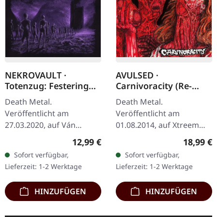
NEKROVAULT ·
AVULSED ·
Totenzug: Festering
Carnivoracity (Re-
Peregrination |
Release) | CD
Death Metal.
Death Metal.
DIGIPACK CD
Veröffentlicht am
Veröffentlicht am
27.03.2020, auf Ván
01.08.2014, auf Xtreem
Records. Limitierte
Music. CD im Jewelcase.
Regulärer Preis:
Reguläre
12,99 €
18,99 €
Erstauflage als DigiPak.
Die spanischen Death
Sofort verfügbar,
Sofort verfügbar,
"Totenzug: Festering
Metal-Veteranen Avulsed
Lieferzeit: 1-2 Werktage
Lieferzeit: 1-2 Werktage
Peregrination" ist eine…
liefern mit…
HINZUFÜGEN
HINZUFÜGEN