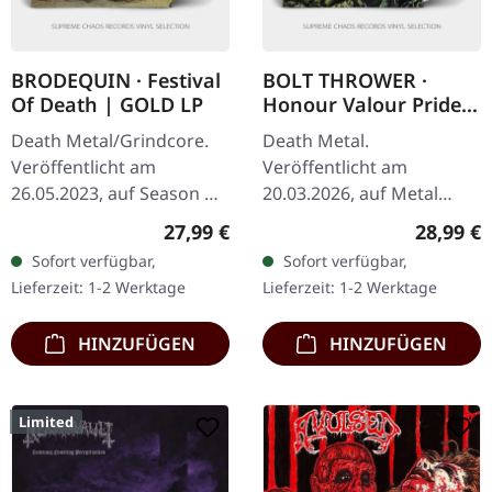
BRODEQUIN · Festival
BOLT THROWER ·
Of Death | GOLD LP
Honour Valour Pride |
WHITE LP
Death Metal/Grindcore.
Death Metal.
Veröffentlicht am
Veröffentlicht am
26.05.2023, auf Season Of
20.03.2026, auf Metal
Mist Underground
Blade Records. Weißes
Regulärer Preis:
Reguläre
27,99 €
28,99 €
Activists. Goldenes Vinyl,
Vinyl im Standard-Cover
Sofort verfügbar,
Sofort verfügbar,
im Cover mit
mit Poster. Plastic Head
Lieferzeit: 1-2 Werktage
Lieferzeit: 1-2 Werktage
doppelseitigem Einleger,…
exklusives weißes Vinyl,…
HINZUFÜGEN
HINZUFÜGEN
Limited