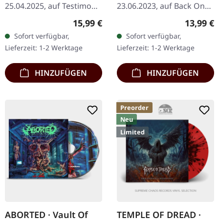
25.04.2025, auf Testimony
23.06.2023, auf Back On
Records. CD im Digipak
Black. Schwarze Musik-
Regulärer Preis:
Reguläre
15,99 €
13,99 €
mit 16-seitigem Booklet,
Kassette. Die
Sofort verfügbar,
Sofort verfügbar,
Sticker, limitierte Auflage
schwedischen Death
Lieferzeit: 1-2 Werktage
Lieferzeit: 1-2 Werktage
von 1.000…
Metal-Legenden
Dismember kehren mit…
HINZUFÜGEN
HINZUFÜGEN
Preorder
Neu
Limited
ABORTED · Vault Of
TEMPLE OF DREAD ·