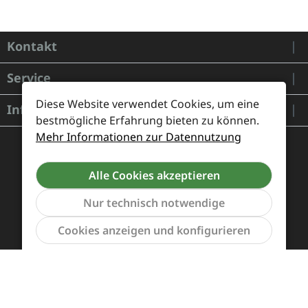
Kontakt
Service
Diese Website verwendet Cookies, um eine
Informationen
bestmögliche Erfahrung bieten zu können.
Mehr Informationen zur Datennutzung
Alle Cookies akzeptieren
Nur technisch notwendige
Werkzeu
Cookies anzeigen und konfigurieren
Zahlung und Versand
Widerrufsrecht und Rücksendung
Kontakt