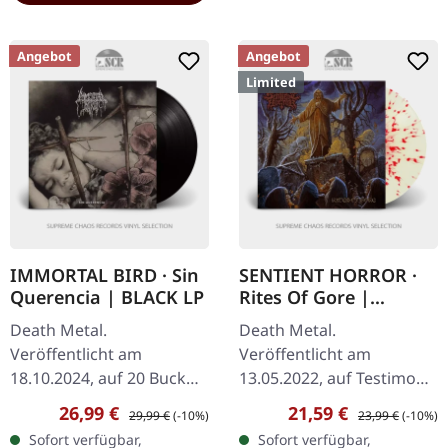
Angebot
Angebot
Limited
IMMORTAL BIRD · Sin
SENTIENT HORROR ·
Querencia | BLACK LP
Rites Of Gore |
RED/CLEAR LP
Death Metal.
Death Metal.
Veröffentlicht am
Veröffentlicht am
18.10.2024, auf 20 Buck
13.05.2022, auf Testimony
Spin. Schwarzes Vinyl.
Records. Ultra clear vinyl
Verkaufspreis:
Regulärer Preis:
Verkaufspreis:
Regulärer Preis:
26,99 €
21,59 €
29,99 €
(-10%)
23,99 €
(-10%)
Immortal Bird kehren mit
mit roten Blutspuren,
Sofort verfügbar,
Sofort verfügbar,