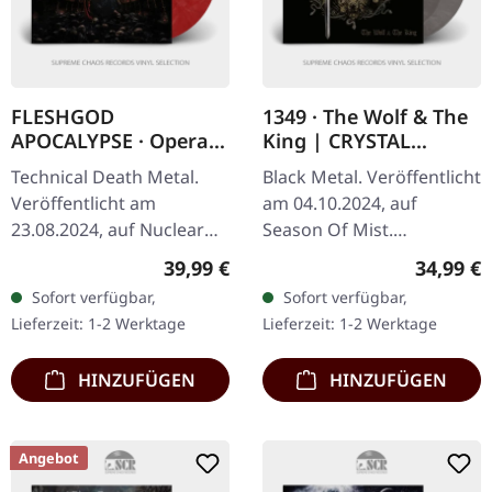
FLESHGOD
1349 · The Wolf & The
APOCALYPSE · Opera |
King | CRYSTAL
RED MARBLED LP
CLEAR/BLACK
Technical Death Metal.
Black Metal. Veröffentlicht
MARBLED 2LP
Veröffentlicht am
am 04.10.2024, auf
23.08.2024, auf Nuclear
Season Of Mist.
Blast Records. Rot
Transparent/Schwarz
Regulärer Preis:
Reguläre
39,99 €
34,99 €
marmoriertes Vinyl im
marmoriertes Doppel-
Sofort verfügbar,
Sofort verfügbar,
Standard-Cover mit
Vinyl im Gatefold-Cover.
Lieferzeit: 1-2 Werktage
Lieferzeit: 1-2 Werktage
Insert. "Opera" von…
Limitiert auf 300…
HINZUFÜGEN
HINZUFÜGEN
Angebot