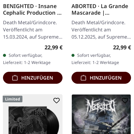
BENIGHTED · Insane
ABORTED · La Grande
Cephalic Production |
Mascarade |
DARK GREEN LP
TRANSPARENT
Death Metal/Grindcore.
Death Metal/Grindcore.
RED/BLACK LP
Veröffentlicht am
Veröffentlicht am
15.03.2024, auf Supreme
05.12.2025, auf Supreme
Chaos Records.
Chaos Records. Zum
Regulärer Preis:
Reguläre
22,99 €
22,99 €
Dunkelgrünes Vinyl mit
ersten Mal auf Vinyl mit
Sofort verfügbar,
Sofort verfügbar,
schwerem Cover und
speziellem Mastering
Lieferzeit: 1-2 Werktage
Lieferzeit: 1-2 Werktage
Insert. Limitiert auf 100…
extra für Vinyl.…
HINZUFÜGEN
HINZUFÜGEN
Limited