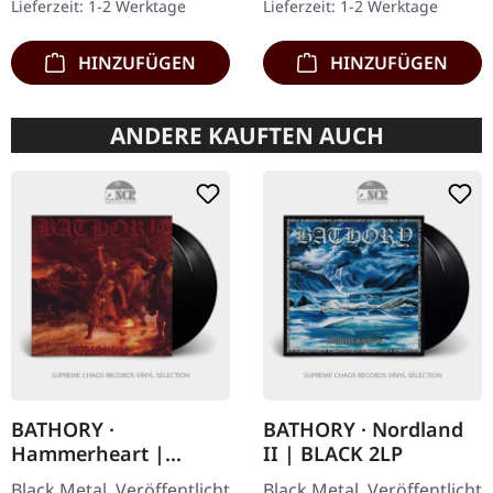
Lieferzeit: 1-2 Werktage
Lieferzeit: 1-2 Werktage
Clear/Silber/Gold/Schwar
marmoriertem Vinyl,…
z…
HINZUFÜGEN
HINZUFÜGEN
ANDERE KAUFTEN AUCH
BATHORY ·
BATHORY · Nordland
Hammerheart |
II | BLACK 2LP
BLACK 2LP
Black Metal. Veröffentlicht
Black Metal. Veröffentlicht