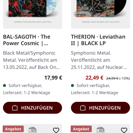
BAL-SAGOTH · The
THERION · Leviathan
Power Cosmic |
II | BLACK LP
CLEAR/BLUE LP
Black Metal/Symphonic
Symphonic Metal.
Metal. Veröffentlicht am
Veröffentlicht am
13.05.2022, auf Back On
25.11.2022, auf Nuclear
Black. Clear Vinyl mit
Blast Records. Schwarzes
Regulärer Preis:
Verkaufspreis:
Regulärer Preis:
17,99 €
22,49 €
24,99 €
(-10%)
blauen Splattern im
Vinyl im Gatefold-Cover.
Sofort verfügbar,
Sofort verfügbar,
Gatefold-Cover. Bal-
Mit "Leviathan II"
Lieferzeit: 1-2 Werktage
Lieferzeit: 1-2 Werktage
Sagoth liefern…
demonstriert Therion…
HINZUFÜGEN
HINZUFÜGEN
Angebot
Angebot