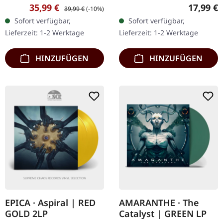
Blast Records. Gelb-rot
Black. Clear Doppel-Vinyl
Verkaufspreis:
Regulärer Preis:
Reguläre
35,99 €
17,99 €
39,99 €
(-10%)
marmoriertes Doppel-
mit grünen Splattern im
Sofort verfügbar,
Sofort verfügbar,
Vinyl im Gatefold-Cover.
Gatefold-Cover. Bal-
Lieferzeit: 1-2 Werktage
Lieferzeit: 1-2 Werktage
Die niederländischen…
Sagoth…
HINZUFÜGEN
HINZUFÜGEN
EPICA · Aspiral | RED
AMARANTHE · The
GOLD 2LP
Catalyst | GREEN LP