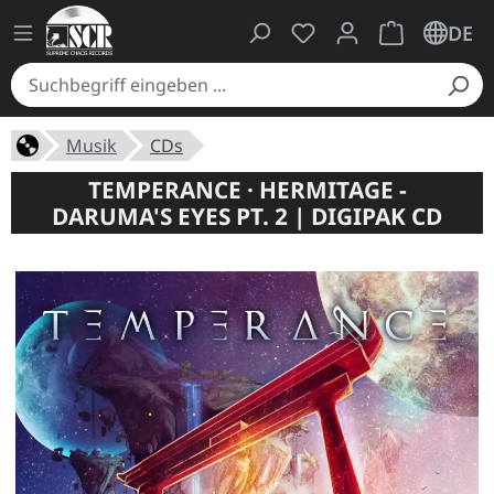
Du hast 0 Produkte auf
Warenkorb ent
DE
Musik
CDs
TEMPERANCE · HERMITAGE -
DARUMA'S EYES PT. 2 | DIGIPAK CD