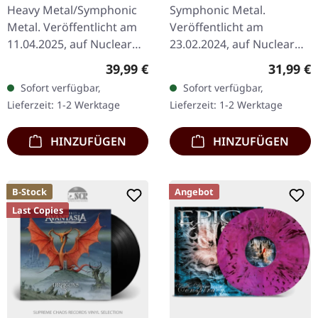
Heavy Metal/Symphonic
Symphonic Metal.
Metal. Veröffentlicht am
Veröffentlicht am
11.04.2025, auf Nuclear
23.02.2024, auf Nuclear
Blast Records. Rot-
Blast Records. Grünes
Regulärer Preis:
Reguläre
39,99 €
31,99 €
Goldenes Doppel-Vinyl im
Vinyl. Die schwedische
Sofort verfügbar,
Sofort verfügbar,
Gatefold-Cover. Die…
Melodic-Metal-Sensation
Lieferzeit: 1-2 Werktage
Lieferzeit: 1-2 Werktage
Amaranthe liefert mit…
HINZUFÜGEN
HINZUFÜGEN
B-Stock
Angebot
Last Copies