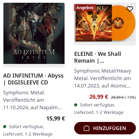
Angebot
ELEINE · We Shall
Remain |
ORANGE/WHITE
Symphonic Metal/Heavy
MARBLED LP
AD INFINITUM · Abyss
Metal. Veröffentlicht am
| DIGISLEEVE CD
14.07.2023, auf Atomic
Symphonic Metal.
Fire Records. Orange-
Verkaufspreis:
Regulärer Preis:
26,99 €
29,99 €
(-10%)
Veröffentlicht am
weiß marmoriertes Vinyl.
Sofort verfügbar,
11.10.2024, auf Napalm
Die schwedische…
Lieferzeit: 1-2 Werktage
Records. Digisleeve CD.
Regulärer Preis:
15,99 €
Ad Infinitum kehrt mit
Sofort verfügbar,
HINZUFÜGEN
ihrem faszinierenden
Lieferzeit: 1-2 Werktage
Album „Abyss“ zurück,…