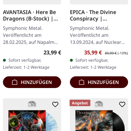
AVANTASIA · Here Be
EPICA · The Divine
Dragons (B-Stock) |
Conspiracy |
BLACK LP
TRANSPARENT
Symphonic Metal.
Symphonic Metal.
MAGENTA/BLACK
Veröffentlicht am
Veröffentlicht am
MARBLED 2LP
28.02.2025, auf Napalm
13.09.2024, auf Nuclear
Records. Klassisches
Blast Records.
Regulärer Preis:
Verkaufspreis:
Regulärer Preis:
23,99 €
35,99 €
39,99 €
(-10%)
schwarzes Vinyl im
Transparent magenta-
Sofort verfügbar,
Sofort verfügbar,
Gatefold-Cover mit 12-
schwarzes Doppel-Vinyl
Lieferzeit: 1-2 Werktage
Lieferzeit: 1-2 Werktage
seitigem Booklet im LP-
im Gatefold-Cover. "The
Format…
Divine…
HINZUFÜGEN
HINZUFÜGEN
Angebot