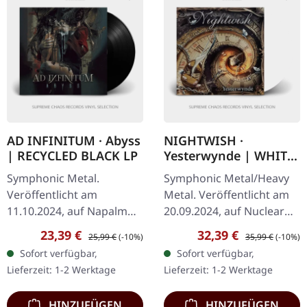
AD INFINITUM · Abyss
NIGHTWISH ·
| RECYCLED BLACK LP
Yesterwynde | WHITE
2LP
Symphonic Metal.
Symphonic Metal/Heavy
Veröffentlicht am
Metal. Veröffentlicht am
11.10.2024, auf Napalm
20.09.2024, auf Nuclear
Records. Recyceltes
Blast Records. Weißes
Verkaufspreis:
Regulärer Preis:
Verkaufspreis:
Regulärer Preis:
23,39 €
32,39 €
25,99 €
(-10%)
35,99 €
(-10%)
schwarzes Vinyl im
Doppel-Vinyl im Gatefold-
Sofort verfügbar,
Sofort verfügbar,
Gatefold-Cover. Die
Cover. Nightwish kehren
Lieferzeit: 1-2 Werktage
Lieferzeit: 1-2 Werktage
schweizerisch-deutsche…
mit…
HINZUFÜGEN
HINZUFÜGEN