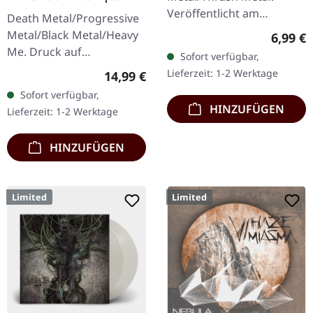
GIRLIE
Veröffentlicht am
Death Metal/Progressive
08.08.2008, auf Supreme
Metal/Black Metal/Heavy
Regulär
6,99 €
Chaos Records. CD im
Me. Druck auf
Sofort verfügbar,
Jewelcase mit 8-seitigem
Vorderseite und
Lieferzeit: 1-2 Werktage
Regulärer Preis:
14,99 €
Booklet.…
Rückseite. Front Logo,
Sofort verfügbar,
Rückseite: Tourdaten.
HINZUFÜGEN
Lieferzeit: 1-2 Werktage
100% Baumwolle
HINZUFÜGEN
Limited
Limited