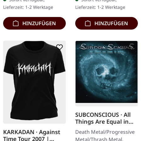
Exklusives Ultra
Hinreißender Avantgarde
Lieferzeit: 1-2 Werktage
Lieferzeit: 1-2 Werktage
Clear/Silber/Gold/Schwar
Black Metal mit…
z…
HINZUFÜGEN
HINZUFÜGEN
SUBCONSCIOUS · All
Things Are Equal in
Death | CD
KARKADAN · Against
Death Metal/Progressive
Time Tour 2007 |
Metal/Thrash Metal.