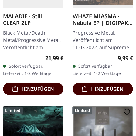
MALADIE · Still |
V/HAZE MIASMA ·
CLEAR 2LP
Nebula EP | DIGIPAK
CD
Black Metal/Death
Progressive Metal.
Metal/Progressive Metal.
Veröffentlicht am
Veröffentlicht am
11.03.2022, auf Supreme
10.04.2015, auf Supreme
Chaos Records. Limitierte
Regulärer Preis:
Regulär
21,99 €
9,99 €
Chaos Records.
DigiPak-Auflage von nur
Sofort verfügbar,
Sofort verfügbar,
Transparentes Doppel-
300 handnummerierten
Lieferzeit: 1-2 Werktage
Lieferzeit: 1-2 Werktage
Vinyl im schweren…
Exemplaren!…
HINZUFÜGEN
HINZUFÜGEN
Limited
Limited