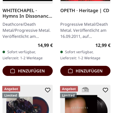
WHITECHAPEL ·
OPETH · Heritage | CD
Hymns In Dissonance
| DIGIPAK CD
Deathcore/Death
Progressive Metal/Death
Metal/Progressive Metal.
Metal. Veröffentlicht am
Veröffentlicht am
16.09.2011, auf
07.03.2025, auf Metal
Roadrunner Records. CD
Regulärer Preis:
Reguläre
14,99 €
12,99 €
Blade Records. CD im
im Jewelcase. "Heritage"
Sofort verfügbar,
Sofort verfügbar,
DigiPak mit 12-seitigem
markiert einen
Lieferzeit: 1-2 Werktage
Lieferzeit: 1-2 Werktage
Booklet. Whitechapel…
entscheidenden…
HINZUFÜGEN
HINZUFÜGEN
Angebot
Angebot
Limited
Limited