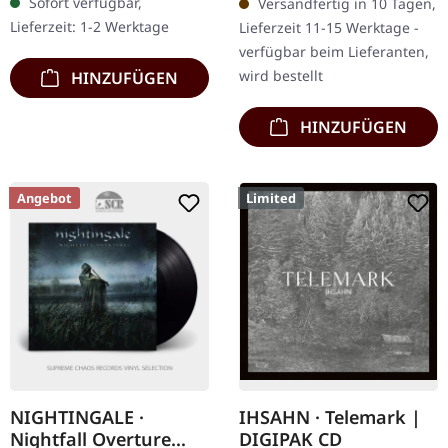
Sofort verfügbar,
Versandfertig in 10 Tagen,
Music. CD im Jewelcase.
Cover. Opeth kehren mit
Lieferzeit: 1-2 Werktage
Lieferzeit 11-15 Werktage -
Opeths „Deliverance“ ist
ihrem bisher…
verfügbar beim Lieferanten,
eine…
wird bestellt
HINZUFÜGEN
HINZUFÜGEN
Angebot
Limited
NIGHTINGALE ·
IHSAHN · Telemark |
Nightfall Overture
DIGIPAK CD