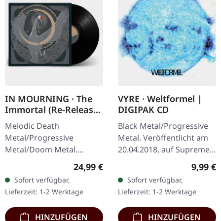
IN MOURNING · The
VYRE · Weltformel |
Immortal (Re-Release)
DIGIPAK CD
| BLACK LP
Melodic Death
Black Metal/Progressive
Metal/Progressive
Metal. Veröffentlicht am
Metal/Doom Metal.
20.04.2018, auf Supreme
Veröffentlicht am
Chaos Records. Limitierte
Regulärer Preis:
Regulär
24,99 €
9,99 €
27.03.2026, auf Supreme
Erstauflage als CD im
Sofort verfügbar,
Sofort verfügbar,
Chaos Records.
DigiPak. Schnall Dich an,…
Lieferzeit: 1-2 Werktage
Lieferzeit: 1-2 Werktage
Schwarzes Vinyl mit
Insert. Zweite Auflage…
HINZUFÜGEN
HINZUFÜGEN