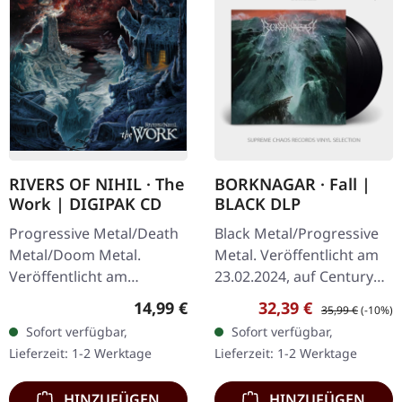
RIVERS OF NIHIL · The
BORKNAGAR · Fall |
Work | DIGIPAK CD
BLACK DLP
Progressive Metal/Death
Black Metal/Progressive
Metal/Doom Metal.
Metal. Veröffentlicht am
Veröffentlicht am
23.02.2024, auf Century
24.09.2021, auf Metal
Media Records.
Regulärer Preis:
Verkaufspreis:
Regulärer Preis:
14,99 €
32,39 €
35,99 €
(-10%)
Blade Records. CD im
Schwarzes Doppel-Vinyl
Sofort verfügbar,
Sofort verfügbar,
DigiPak. Rivers of Nihil hat
im Gatefold-Cover. Die
Lieferzeit: 1-2 Werktage
Lieferzeit: 1-2 Werktage
mit ihrem…
norwegischen…
HINZUFÜGEN
HINZUFÜGEN