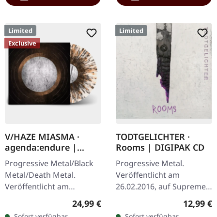
Limited
Limited
Exclusive
V/HAZE MIASMA ·
TODTGELICHTER ·
agenda:endure |
Rooms | DIGIPAK CD
SPLATTER LP
Progressive Metal/Black
Progressive Metal.
Metal/Death Metal.
Veröffentlicht am
Veröffentlicht am
26.02.2016, auf Supreme
08.12.2023, auf Supreme
Chaos Records. Limitierte
Regulärer Preis:
Reguläre
24,99 €
12,99 €
Chaos Records. SCR
CD im DigiPak.
Sofort verfügbar,
Sofort verfügbar,