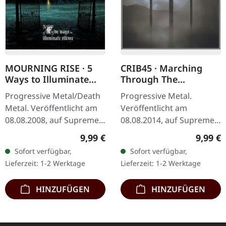
MOURNING RISE · 5
CRIB45 · Marching
Ways to Illuminate
Through The
Silence | DIGIPAK CD
Borderlines | DIGIPAK
Progressive Metal/Death
Progressive Metal.
CD
Metal. Veröffentlicht am
Veröffentlicht am
08.08.2008, auf Supreme
08.08.2014, auf Supreme
Chaos Records. Limitierte
Chaos Records. Limitierte
Regulärer Preis:
Regulär
9,99 €
9,99 €
CD-Version im DigiPak mit
CD im DigiPak. CRIB45 aus
Sofort verfügbar,
Sofort verfügbar,
12-seitgem Booklet.…
Finnland sind ein kleiner
Lieferzeit: 1-2 Werktage
Lieferzeit: 1-2 Werktage
Geheimtipp…
HINZUFÜGEN
HINZUFÜGEN