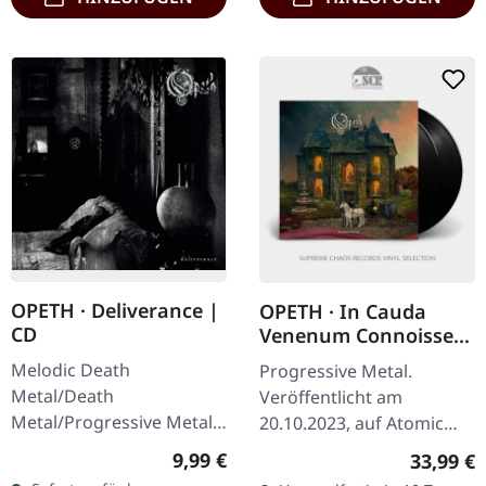
OPETH · Deliverance |
OPETH · In Cauda
CD
Venenum Connoisseur
Edition (English
Melodic Death
Progressive Metal.
Version) | BLACK 2LP
Metal/Death
Veröffentlicht am
Metal/Progressive Metal.
20.10.2023, auf Atomic
Veröffentlicht am
Fire Records. Schwarzes
Regulärer Preis:
9,99 €
Reguläre
33,99 €
12.11.2002, auf Sony
Doppel-Vinyl im Gatefold-