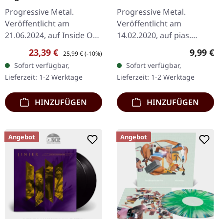
(Re-Issue 2024) |
Progressive Metal.
Progressive Metal.
BLACK LP
Veröffentlicht am
Veröffentlicht am
21.06.2024, auf Inside Out
14.02.2020, auf pias.
Music. Schwarzes Vinyl.
Limitiertes Digisleeve mit
Verkaufspreis:
Regulärer Preis:
Regulär
23,39 €
9,99 €
25,99 €
(-10%)
Diese neu gemasterte
8-seitigem Booklet. Stridig
Sofort verfügbar,
Sofort verfügbar,
Ausgabe von Nightingales
Nord Telemark Rock And
Lieferzeit: 1-2 Werktage
Lieferzeit: 1-2 Werktage
bahnbrechendem…
Roll Is Dead…
HINZUFÜGEN
HINZUFÜGEN
Angebot
Angebot