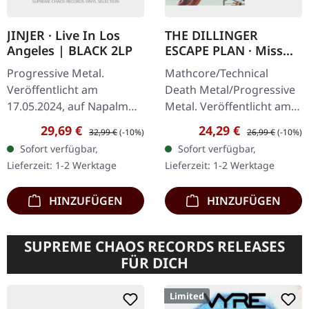
JINJER · Live In Los
THE DILLINGER
Angeles | BLACK 2LP
ESCAPE PLAN · Miss
Machine | TRI-COLOR
Progressive Metal.
Mathcore/Technical
MERGE WITH
Veröffentlicht am
Death Metal/Progressive
SPLATTER LP
17.05.2024, auf Napalm
Metal. Veröffentlicht am
Records. Schwarzes
09.08.2024, auf Relapse
Verkaufspreis:
Regulärer Preis:
Verkaufspreis:
Regulärer Preis:
29,69 €
24,29 €
32,99 €
(-10%)
26,99 €
(-10%)
Doppel-Vinyl im Gatefold-
Records. Dreifach Merge
Sofort verfügbar,
Sofort verfügbar,
Cover. Die ukrainische…
Vinyl (Grün/Weiß/Blau)
Lieferzeit: 1-2 Werktage
Lieferzeit: 1-2 Werktage
mit…
HINZUFÜGEN
HINZUFÜGEN
SUPREME CHAOS RECORDS RELEASES
FÜR DICH
Limited