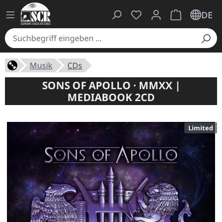
Du hast 0 Produkte auf
Warenkorb ent
DE
Musik
CDs
SONS OF APOLLO · MMXX |
MEDIABOOK 2CD
Limited