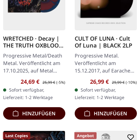
WRETCHED · Decay |
CULT OF LUNA · Cult
THE TRUTH OXBLOOD
Of Luna | BLACK 2LP
BLUE SILVER LP
Progressive Metal/Death
Progressive Metal.
Metal. Veröffentlicht am
Veröffentlicht am
17.10.2025, auf Metal
15.12.2017, auf Earache
Blade Records.
Records. Limitiertes
Verkaufspreis:
Regulärer Preis:
Verkaufspreis:
Regulärer Preis:
24,69 €
26,99 €
25,99 €
(-5%)
29,99 €
(-10%)
Dunkelrot/Blau/Silber
schwarzes Doppel-Vinyl
Sofort verfügbar,
Sofort verfügbar,
"The Truth" Vinyl mit
im Gatefold-Cover. Die
Lieferzeit: 1-2 Werktage
Lieferzeit: 1-2 Werktage
Insert und…
schwedischen…
HINZUFÜGEN
HINZUFÜGEN
Last Copies
Angebot