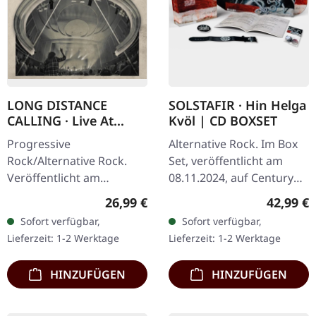
LONG DISTANCE
SOLSTAFIR · Hin Helga
CALLING · Live At
Kvöl | CD BOXSET
Lichtburg | CD+BLU-
Progressive
Alternative Rock. Im Box
RAY DIGIPAK
Rock/Alternative Rock.
Set, veröffentlicht am
Veröffentlicht am
08.11.2024, auf Century
05.12.2025, auf earMUSIC.
Media Records.
Regulärer Preis:
Reguläre
26,99 €
42,99 €
DigiPak mit BluRay und
Limitiertes Boxset, enthält
Sofort verfügbar,
Sofort verfügbar,
CD. Als Long Distance
eine Digipak CD, Armband
Lieferzeit: 1-2 Werktage
Lieferzeit: 1-2 Werktage
Calling die Bühne der…
aus…
HINZUFÜGEN
HINZUFÜGEN