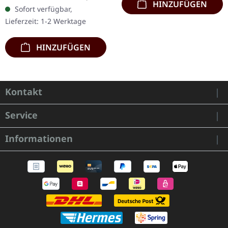
Chaos Records. Limitierte
HINZUFÜGEN
Sofort verfügbar,
Auflage als CD im DigiPak
Lieferzeit: 1-2 Werktage
mit umfangreichen…
HINZUFÜGEN
Kontakt
Service
Informationen