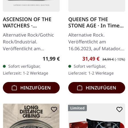
ASCENSION OF THE
QUEENS OF THE
WATCHERS ·
STONE AGE · In Times
Apocrypha |
New Roman... | RED
Alternative Rock/Gothic
Alternative Rock.
CLEAR/BLACK 2LP
2LP
Rock/Industrial.
Veröffentlicht am
Veröffentlicht am
16.06.2023, auf Matador.
09.10.2020, auf Back On
Rotes Doppel-Vinyl im
Regulärer Preis:
Verkaufspreis:
Regulärer Preis:
11,99 €
31,49 €
34,99 €
(-10%)
Black. Deluxe Doppel-
Gatefold-Cover. Queens of
Sofort verfügbar,
Sofort verfügbar,
Vinyl Album auf einer
the Stone Age kehren mit
Lieferzeit: 1-2 Werktage
Lieferzeit: 1-2 Werktage
schwarzen und einer…
ihrem achten…
HINZUFÜGEN
HINZUFÜGEN
Limited