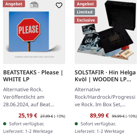
Angebot
Angebot
Limited
Exclusive
BEATSTEAKS · Please |
SOLSTAFIR · Hin Helga
WHITE LP
Kvöl | WOODEN LP
BOXSET
Alternative Rock.
Alternative
Veröffentlicht am
Rock/Hardrock/Progressi
28.06.2024, auf Beat
ve Rock. Im Box Set,
Records. Weißes Vinyl im
veröffentlicht am
Verkaufspreis:
Regulärer Preis:
Verkaufspreis:
Regulärer Preis:
25,19 €
89,99 €
27,99 €
(-10%)
99,99 €
(-10%)
Gatefold-Cover. Die
08.11.2024, auf Century
Sofort verfügbar,
Sofort verfügbar,
Beatsteaks, bekannt für
Media Records. Nur bei
Lieferzeit: 1-2 Werktage
Lieferzeit: 1-2 Werktage
ihre dynamische…
Supreme Chaos Recods…