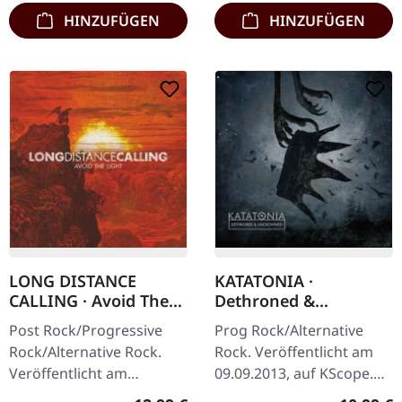
HINZUFÜGEN
HINZUFÜGEN
LONG DISTANCE
KATATONIA ·
CALLING · Avoid The
Dethroned &
Light (Re-Release) |
Uncrowned | DIGIPAK
Post Rock/Progressive
Prog Rock/Alternative
CD
CD
Rock/Alternative Rock.
Rock. Veröffentlicht am
Veröffentlicht am
09.09.2013, auf KScope.
09.10.2009, auf
CD im DigiPack.