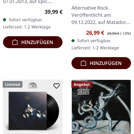
07.01.2013, auf Epic.
OPAQUE WHITE 2LP
Alternative Rock.
Exclusive Record Store
Regulärer Preis:
39,99 €
Veröffentlicht am
Day Black Friday release.
Sofort verfügbar,
09.12.2022, auf Matador.
Numbered vinyl 2012 Epic
Lieferzeit: 1-2 Werktage
Opaque White Doppel-
Incubus lieferten…
Verkaufspreis:
Regulärer Preis:
26,99 €
29,99 €
(-10%)
Vinyl im Gatefold-Cover.
Sofort verfügbar,
HINZUFÜGEN
Queens of the Stone Age
Lieferzeit: 1-2 Werktage
kehren mit ihrem…
HINZUFÜGEN
Limited
Angebot