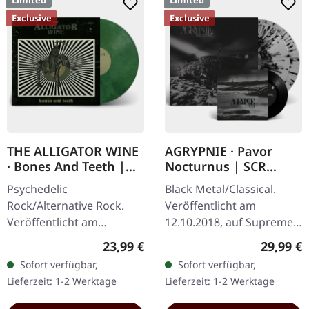
Exclusive
Exclusive
THE ALLIGATOR WINE
AGRYPNIE · Pavor
· Bones And Teeth |
Nocturnus | SCR
MARBLED LP
GREY/BLACK SPLATTER
Psychedelic
Black Metal/Classical.
2LP+7" BUNDLE
Rock/Alternative Rock.
Veröffentlicht am
Veröffentlicht am
12.10.2018, auf Supreme
15.09.2023, auf Supreme
Chaos Records. Schweres
Regulärer Preis:
Reguläre
23,99 €
29,99 €
Chaos Records. SCR- und
180g Doppel-Vinyl im
Sofort verfügbar,
Sofort verfügbar,
Band-exklusive Auflage!
Gatefold-Cover mit der
Lieferzeit: 1-2 Werktage
Lieferzeit: 1-2 Werktage
Transparent…
extra 7" Single…