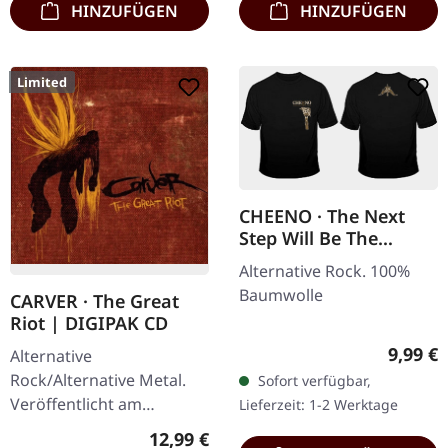
HINZUFÜGEN
HINZUFÜGEN
Limited
CHEENO · The Next
Step Will Be The
Hardest | T-SHIRT
Alternative Rock. 100%
Baumwolle
CARVER · The Great
Riot | DIGIPAK CD
Regulär
9,99 €
Alternative
Rock/Alternative Metal.
Sofort verfügbar,
Veröffentlicht am
Lieferzeit: 1-2 Werktage
08.02.2013, auf Supreme
Regulärer Preis:
12,99 €