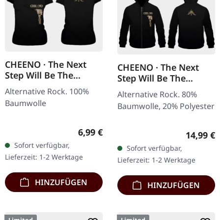
CHEENO · The Next
CHEENO · The Next
Step Will Be The
Step Will Be The
Hardest | GIRLIE
Hardest | ZIPPER
Alternative Rock. 100%
Alternative Rock. 80%
Baumwolle
Baumwolle, 20% Polyester
Regulärer Preis:
6,99 €
Reguläre
14,99 €
Sofort verfügbar,
Sofort verfügbar,
Lieferzeit: 1-2 Werktage
Lieferzeit: 1-2 Werktage
HINZUFÜGEN
HINZUFÜGEN
Limited
Limited