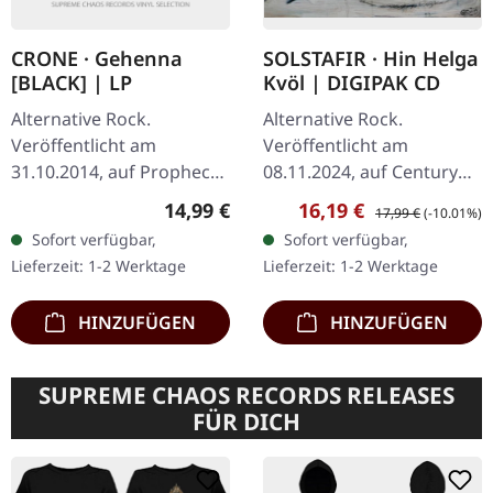
CRONE · Gehenna
SOLSTAFIR · Hin Helga
[BLACK] | LP
Kvöl | DIGIPAK CD
Alternative Rock.
Alternative Rock.
Veröffentlicht am
Veröffentlicht am
31.10.2014, auf Prophecy
08.11.2024, auf Century
Productions. Schwarzes
Media Records. Digipak
Regulärer Preis:
Verkaufspreis:
Regulärer Preis:
14,99 €
16,19 €
17,99 €
(-10.01%)
Vinyl im gestanzten Cover
CD. "Hin helga kvöl" ist ein
Sofort verfügbar,
Sofort verfügbar,
mit bedruckter
tiefgründiger Ausflug in
Lieferzeit: 1-2 Werktage
Lieferzeit: 1-2 Werktage
Innenhülle, limitiert…
die rohe…
HINZUFÜGEN
HINZUFÜGEN
SUPREME CHAOS RECORDS RELEASES
FÜR DICH