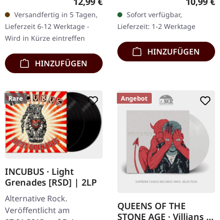
Regulärer Preis:
Reguläre
12,99 €
10,99 €
InsideOutMusic Catalog.
"Dethroned &
Versandfertig in 5 Tagen,
Sofort verfügbar,
CD im Jewelcase. Long
Uncrowned" ist ein
Lieferzeit 6-12 Werktage -
Lieferzeit: 1-2 Werktage
Distance Calling liefern…
mutiges künstlerisches…
Wird in Kürze eintreffen
HINZUFÜGEN
HINZUFÜGEN
Rare
Angebot
INCUBUS · Light
Grenades [RSD] | 2LP
Alternative Rock.
QUEENS OF THE
Veröffentlicht am
STONE AGE · Villians |