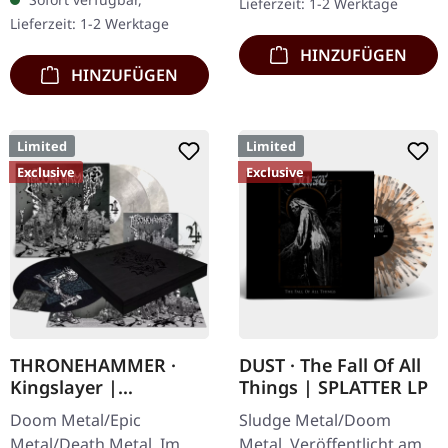
Lieferzeit: 1-2 Werktage
Chaos Records.
Rot/Schwarz/Weiß…
Lieferzeit: 1-2 Werktage
Schwarzes Vinyl mit
HINZUFÜGEN
Insert. Zweite Auflage…
HINZUFÜGEN
Limited
Limited
Exclusive
Exclusive
THRONEHAMMER ·
DUST · The Fall Of All
Kingslayer |
Things | SPLATTER LP
EXCLUSIVE BOX SET
Doom Metal/Epic
Sludge Metal/Doom
Metal/Death Metal. Im
Metal. Veröffentlicht am