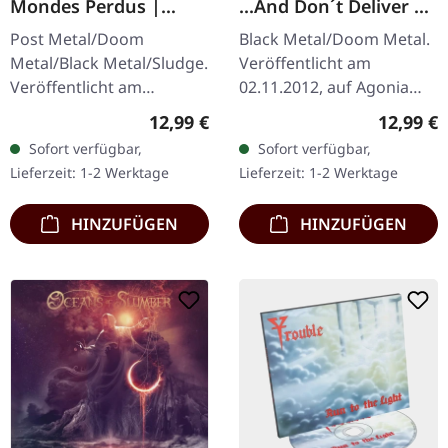
Mondes Perdus |
...And Don´t Deliver Us
DIGISLEEVE CD
From Evil | CD
Post Metal/Doom
Black Metal/Doom Metal.
Metal/Black Metal/Sludge.
Veröffentlicht am
Veröffentlicht am
02.11.2012, auf Agonia
11.03.2022, auf Pelagic
Records. CD im Jewelcase.
Regulärer Preis:
Reguläre
12,99 €
12,99 €
Records. CD im 6-seitigen
Forgotten Tomb kehren
Sofort verfügbar,
Sofort verfügbar,
Digisleeve mit 26-seitigem
mit ihrem eindringlichen
Lieferzeit: 1-2 Werktage
Lieferzeit: 1-2 Werktage
Booklet.…
Werk "..…
HINZUFÜGEN
HINZUFÜGEN