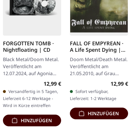
FALL OF EMPYREAN ·
FORGOTTEN TOMB ·
A Life Spent Dying |
Nightfloating | CD
CD
Doom Metal/Death Metal.
Black Metal/Doom Metal.
Veröffentlicht am
Veröffentlicht am
21.05.2010, auf Grau
12.07.2024, auf Agonia
Records. Jewelcase CD,
Records. CD im Jewelcase.
Reguläre
Regulärer Preis:
12,99 €
12,99 €
Album, Limitierte Auflage
Diese eindringliche
Sofort verfügbar,
Versandfertig in 5 Tagen,
Das Album "A Life Spent
Sammlung von Forgotten
Lieferzeit: 1-2 Werktage
Lieferzeit 6-12 Werktage -
Dying" von…
Tomb liefert…
Wird in Kürze eintreffen
HINZUFÜGEN
HINZUFÜGEN