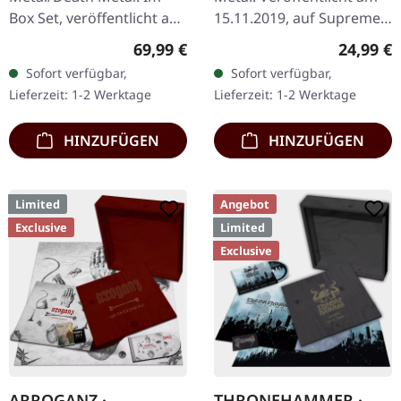
Box Set, veröffentlicht am
15.11.2019, auf Supreme
24.11.2023, auf Supreme
Chaos Records.
Regulärer Preis:
Reguläre
69,99 €
24,99 €
Chaos Records. Schwere
Transparentes Vinyl mit
Sofort verfügbar,
Sofort verfügbar,
Holzbox mit speziellem
grauen und braunen
Lieferzeit: 1-2 Werktage
Lieferzeit: 1-2 Werktage
Schwarz in…
Splatters, limitiert auf…
HINZUFÜGEN
HINZUFÜGEN
Limited
Angebot
Exclusive
Limited
Exclusive
ARROGANZ ·
THRONEHAMMER ·