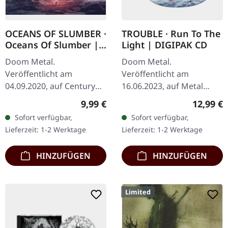
OCEANS OF SLUMBER ·
TROUBLE · Run To The
Oceans Of Slumber |
Light | DIGIPAK CD
CD
Doom Metal.
Doom Metal.
Veröffentlicht am
Veröffentlicht am
04.09.2020, auf Century
16.06.2023, auf Metal
Media Records. CD im
Blade Records. CD im
Regulärer Preis:
Reguläre
9,99 €
12,99 €
Jewelcase. "Oceans Of
DigiPak. Das Album "Run
Sofort verfügbar,
Sofort verfügbar,
Slumber" ist eine
to the Light" von Trouble
Lieferzeit: 1-2 Werktage
Lieferzeit: 1-2 Werktage
meisterhafte Erkundung
ist ein wesentlicher…
der Tiefen…
HINZUFÜGEN
HINZUFÜGEN
Limited