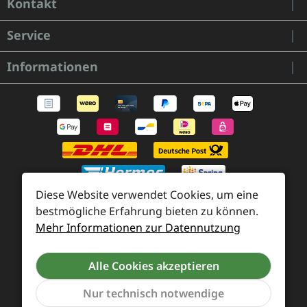
Kontakt
Service
Informationen
Diese Website verwendet Cookies, um eine
bestmögliche Erfahrung bieten zu können.
Mehr Informationen zur Datennutzung
Zahlung und Versand
Widerrufsrecht und Rücksendung
Kontakt
Alle Cookies akzeptieren
Händleranfragen
Cookie-Voreinstellungen
Nur technisch notwendige