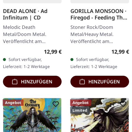
DEAD ALONE · Ad
GORILLA MONSOON ·
Infinitum | CD
Firegod - Feeding The
Beast | CD
Melodic Death
Stoner Rock/Doom
Metal/Doom Metal.
Metal/Heavy Metal.
Veröffentlicht am
Veröffentlicht am
28.09.2012, auf Supreme
11.05.2018, auf Supreme
Regulärer Preis:
Reguläre
12,99 €
12,99 €
Chaos Records. CD im
Chaos Records. CD im
Sofort verfügbar,
Sofort verfügbar,
Jewelcase. Dead Alone
Jewelcase mit 8-seitigem
Lieferzeit: 1-2 Werktage
Lieferzeit: 1-2 Werktage
liefern mit "Ad Infinitum"
Booklet. Das dritte
ein…
Album…
HINZUFÜGEN
HINZUFÜGEN
Angebot
Angebot
Limited