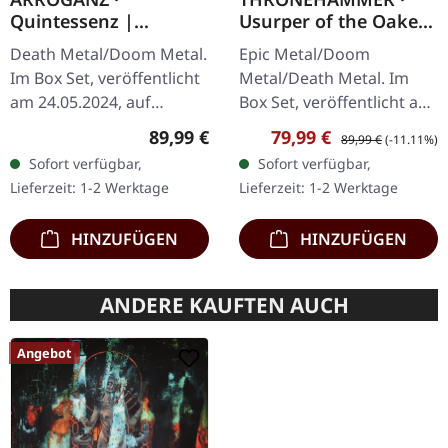
Quintessenz |
Usurper of the Oaken
WOODEN BOX SET
Throne | WOODEN LP
Death Metal/Doom Metal.
Epic Metal/Doom
BOX SET
Im Box Set, veröffentlicht
Metal/Death Metal. Im
am 24.05.2024, auf
Box Set, veröffentlicht am
Supreme Chaos Records.
08.03.2024, auf Supreme
Regulärer Preis:
Verkaufspreis:
Regulärer Preis:
89,99 €
79,99 €
89,99 €
(-11.11%)
Ultra schwere,
Chaos Records. Ultra
Sofort verfügbar,
Sofort verfügbar,
handgearbeitete Holzbox
schwere, handgearbeitete
Lieferzeit: 1-2 Werktage
Lieferzeit: 1-2 Werktage
mit graviertem…
Holzbox mit…
HINZUFÜGEN
HINZUFÜGEN
ANDERE KAUFTEN AUCH
Angebot