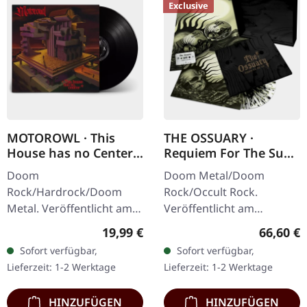
Exclusive
MOTOROWL · This
THE OSSUARY ·
House has no Center |
Requiem For The Sun
BLACK LP
| WOODEN LP+MC+CD
Doom
Doom Metal/Doom
BOX
Rock/Hardrock/Doom
Rock/Occult Rock.
Metal. Veröffentlicht am
Veröffentlicht am
16.02.2024, auf Supreme
23.05.2025, auf Supreme
Regulärer Preis:
Reguläre
19,99 €
66,60 €
Chaos Records.
Chaos Records. Ultra
Sofort verfügbar,
Sofort verfügbar,
Schwarzes Vinyl im
schwere, handgearbeitete
Lieferzeit: 1-2 Werktage
Lieferzeit: 1-2 Werktage
schweren Cover mit Lyrics
Holzbox mit graviertem
Insert. · 140g…
Logo…
HINZUFÜGEN
HINZUFÜGEN