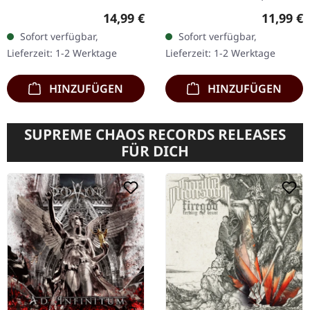
Records. Gatefold cover,
Records. DigiSleeve, 3-
Regulärer Preis:
Reguläre
14,99 €
11,99 €
printed innersleeves, two
fach geklappt mit Booklet.
Sofort verfügbar,
Sofort verfügbar,
sides printed A2 poster,
"The Coral Tombs"
Lieferzeit: 1-2 Werktage
Lieferzeit: 1-2 Werktage
180g vinyl.
enthüllt…
HINZUFÜGEN
HINZUFÜGEN
SUPREME CHAOS RECORDS RELEASES
FÜR DICH