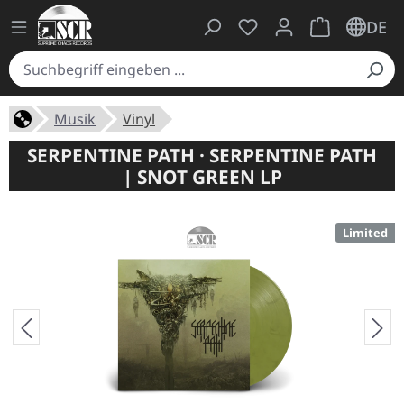
Du hast 0 Produkte auf
Warenkorb ent
DE
Musik
Vinyl
SERPENTINE PATH · SERPENTINE PATH
| SNOT GREEN LP
Limited