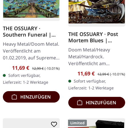
THE OSSUARY ·
THE OSSUARY · Post
Southern Funeral |
Mortem Blues |
DIGIPAK CD
Heavy Metal/Doom Metal.
DIGIPAK CD
Doom Metal/Heavy
Veröffentlicht am
Metal/Hardrock.
01.02.2019, auf Supreme
Veröffentlicht am
Chaos Records.
Verkaufspreis:
Regulärer Preis:
11,69 €
12,99 €
(-10.01%)
17.02.2017, auf Supreme
Erstauflage als CD im
Verkaufspreis:
Regulärer Preis:
11,69 €
12,99 €
(-10.01%)
Sofort verfügbar,
Chaos Records. Limitierte
DigiPak mit 12-seitigem
Sofort verfügbar,
Lieferzeit: 1-2 Werktage
Erstauflage als Digipak.
Booklet. Geht es dir…
Lieferzeit: 1-2 Werktage
Debüt-Album der…
HINZUFÜGEN
HINZUFÜGEN
Limited