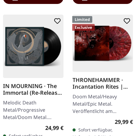
Limited
Exclusive
THRONEHAMMER ·
IN MOURNING · The
Incantation Rites |
Immortal (Re-Release)
SPLATTER 2LP
Doom Metal/Heavy
| BLACK LP
Melodic Death
Metal/Epic Metal.
Metal/Progressive
Veröffentlicht am
Metal/Doom Metal.
21.10.2022, auf Supreme
Reguläre
29,99 €
Veröffentlicht am
Chaos Records. SCR-
Regulärer Preis:
24,99 €
Sofort verfügbar,
27.03.2026, auf Supreme
exklusives Transparent
Sofort verfügbar,