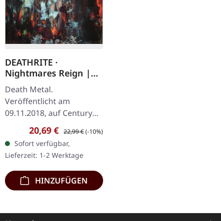
DEATHRITE ·
Nightmares Reign |
BLACK LP
Death Metal.
Veröffentlicht am
09.11.2018, auf Century
Media Records. LP auf
Verkaufspreis:
Regulärer Preis:
20,69 €
22,99 €
(-10%)
schwarzem Vinyl im
Sofort verfügbar,
Klappcover mit CD und
Lieferzeit: 1-2 Werktage
Poster Deathrite
entfesseln…
HINZUFÜGEN