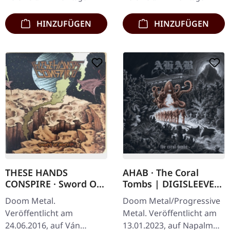
hat mit ihrem…
Doom-Metal-Legenden…
HINZUFÜGEN
HINZUFÜGEN
THESE HANDS
AHAB · The Coral
CONSPIRE · Sword Of
Tombs | DIGISLEEVE
Korhan | BLACK LP
CD
Doom Metal.
Doom Metal/Progressive
Veröffentlicht am
Metal. Veröffentlicht am
24.06.2016, auf Ván
13.01.2023, auf Napalm