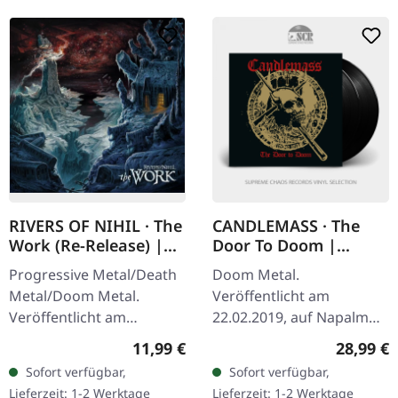
RIVERS OF NIHIL · The
CANDLEMASS · The
Work (Re-Release) |
Door To Doom |
CD
BLACK 2LP
Progressive Metal/Death
Doom Metal.
Metal/Doom Metal.
Veröffentlicht am
Veröffentlicht am
22.02.2019, auf Napalm
22.08.2025, auf Metal
Records. Schwarzes
Regulärer Preis:
Reguläre
11,99 €
28,99 €
Blade Records. CD im
Doppel-Vinyl im Gatefold-
Sofort verfügbar,
Sofort verfügbar,
Jewelcase. Rivers of Nihil
Cover. Die schwedischen
Lieferzeit: 1-2 Werktage
Lieferzeit: 1-2 Werktage