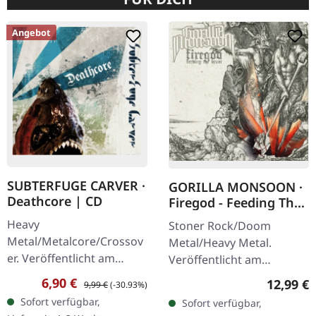
Angebot
SUBTERFUGE CARVER ·
GORILLA MONSOON ·
Deathcore | CD
Firegod - Feeding The
Beast | CD
Heavy
Stoner Rock/Doom
Metal/Metalcore/Crossov
Metal/Heavy Metal.
er. Veröffentlicht am
Veröffentlicht am
08.02.2008, auf Supreme
11.05.2018, auf Supreme
Verkaufspreis:
Regulärer Preis:
6,90 €
Reguläre
12,99 €
9,99 €
(-30.93%)
Chaos Records. CD im
Chaos Records. CD im
Sofort verfügbar,
Sofort verfügbar,
Jewelcase mit 12-seitigem
Jewelcase mit 8-seitigem