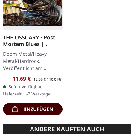
THE OSSUARY · Post
Mortem Blues |
DIGIPAK CD
Doom Metal/Heavy
Metal/Hardrock.
Veröffentlicht am
17.02.2017, auf Supreme
Verkaufspreis:
Regulärer Preis:
11,69 €
12,99 €
(-10.01%)
Chaos Records. Limitierte
Sofort verfügbar,
Erstauflage als Digipak.
Lieferzeit: 1-2 Werktage
Debüt-Album der…
HINZUFÜGEN
ANDERE KAUFTEN AUCH