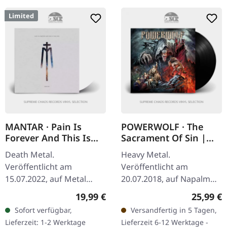
Limited
MANTAR · Pain Is
POWERWOLF · The
Forever And This Is
Sacrament Of Sin |
The End | WHITE LP
BLACK LP
Death Metal.
Heavy Metal.
Veröffentlicht am
Veröffentlicht am
15.07.2022, auf Metal
20.07.2018, auf Napalm
Blade Records. Weißes
Records. Schwarzes Vinyl
Regulärer Preis:
Reguläre
19,99 €
25,99 €
Vinyl im Gatefold-Cover
im Gatefold-Cover. Wenn
Sofort verfügbar,
Versandfertig in 5 Tagen,
mit Insert, Download-
eine Band die
Lieferzeit: 1-2 Werktage
Lieferzeit 6-12 Werktage -