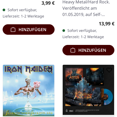
Baumwolle
Heavy Metal/Hard Rock.
Regulärer Preis:
3,99 €
Veröffentlicht am
Sofort verfügbar,
01.05.2019, auf Self-
Lieferzeit: 1-2 Werktage
Released. CD im DigiPak
Reguläre
13,99 €
mit Booklet. Was für eine
HINZUFÜGEN
Sofort verfügbar,
wilde Fahrt das ist!
Lieferzeit: 1-2 Werktage
Weckörhad…
HINZUFÜGEN