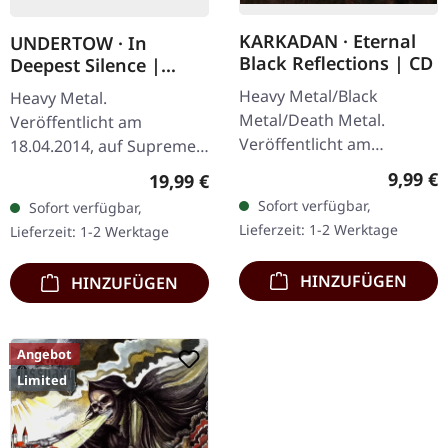
KARKADAN · Eternal
UNDERTOW · In
Black Reflections | CD
Deepest Silence |
BLACK LP
Heavy Metal/Black
Heavy Metal.
Metal/Death Metal.
Veröffentlicht am
Veröffentlicht am
18.04.2014, auf Supreme
19.01.2002, auf Supreme
Chaos Records.
Regulär
9,99 €
Regulärer Preis:
19,99 €
Chaos Records. CD im
Schwarzes Vinyl im
Sofort verfügbar,
Sofort verfügbar,
Jewelcase. Neuauflage mit
Gatefold-Cover. Limitiert
Lieferzeit: 1-2 Werktage
Lieferzeit: 1-2 Werktage
neuem Artwork,…
auf 200 Exemplare. · 180g
Vinyl…
HINZUFÜGEN
HINZUFÜGEN
Angebot
Limited