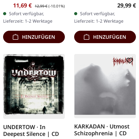
Chaos Records.
21.10.2022, auf Supreme
Verkaufspreis:
Regulärer Preis:
Reguläre
11,69 €
29,99 €
12,99 €
(-10.01%)
Erstauflage als CD im
Chaos Records. SCR-
Sofort verfügbar,
Sofort verfügbar,
DigiPak mit 12-seitigem
exklusives Transparent
Lieferzeit: 1-2 Werktage
Lieferzeit: 1-2 Werktage
Booklet. Geht es dir…
Rot/Schwarz/Weiß…
HINZUFÜGEN
HINZUFÜGEN
KARKADAN · Utmost
UNDERTOW · In
Schizophrenia | CD
Deepest Silence | CD