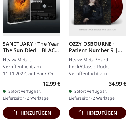
SANCTUARY · The Year
OZZY OSBOURNE ·
The Sun Died | BLACK
Patient Number 9 |
TAPE
RED/BLACK 2LP
Heavy Metal.
Heavy Metal/Hard
Veröffentlicht am
Rock/Classic Rock.
11.11.2022, auf Back On
Veröffentlicht am
Black. Schwarze Kassette
09.09.2022, auf Epic.
Regulärer Preis:
Reguläre
12,99 €
34,99 €
im Standard-Case.
Schwarz/Rot
Sofort verfügbar,
Sofort verfügbar,
Sanctuary kehrt mit
marmoriertes Doppel-
Lieferzeit: 1-2 Werktage
Lieferzeit: 1-2 Werktage
donnernder Gewalt
Vinyl im Gatefold-Cover.
zurück und…
Ozzy Osbourne…
HINZUFÜGEN
HINZUFÜGEN