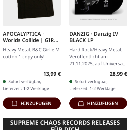
APOCALYPTICA ·
DANZIG · Danzig IV |
Worlds Collide | GIRL-
BLACK LP
M
Heavy Metal. B&C Girlie M
Hard Rock/Heavy Metal.
cotton 1 copy only!
Veröffentlicht am
21.11.2025, auf Universal
Music. Schwarzes Vinyl im
Regulärer Preis:
Reguläre
13,99 €
28,99 €
Gatefold-Cover. Danzig
Sofort verfügbar,
Sofort verfügbar,
kehrt mit ihrem vierten…
Lieferzeit: 1-2 Werktage
Lieferzeit: 1-2 Werktage
HINZUFÜGEN
HINZUFÜGEN
SUPREME CHAOS RECORDS RELEASES
FÜR DICH