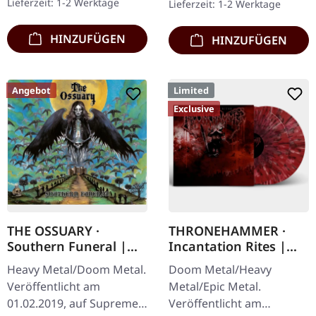
Lieferzeit: 1-2 Werktage
Lieferzeit: 1-2 Werktage
Booklet. Subterfuge
Booklet. Das dritte
Carver…
Album…
HINZUFÜGEN
HINZUFÜGEN
Angebot
Limited
Exclusive
THE OSSUARY ·
THRONEHAMMER ·
Southern Funeral |
Incantation Rites |
DIGIPAK CD
SPLATTER 2LP
Heavy Metal/Doom Metal.
Doom Metal/Heavy
Veröffentlicht am
Metal/Epic Metal.
01.02.2019, auf Supreme
Veröffentlicht am