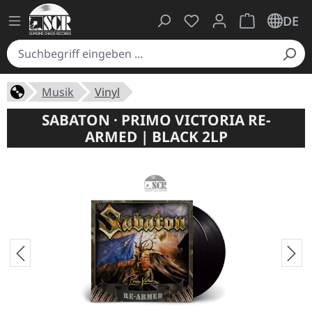
Du hast 0 Produkte auf
Warenkorb ent
DE
Musik
Vinyl
SABATON · PRIMO VICTORIA RE-
ARMED | BLACK 2LP