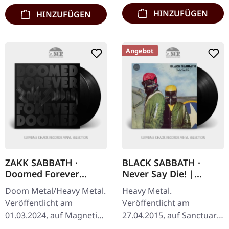
auf 200 Stück. Die…
HINZUFÜGEN
HINZUFÜGEN
Angebot
ZAKK SABBATH ·
BLACK SABBATH ·
Doomed Forever
Never Say Die! |
Forever Doomed |
BLACK LP
Doom Metal/Heavy Metal.
Heavy Metal.
BLACK 2LP
Veröffentlicht am
Veröffentlicht am
01.03.2024, auf Magnetic
27.04.2015, auf Sanctuary
Eye Records. Schwarzes
Records. Schwarzes Vinyl.