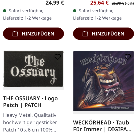
Regulärer Preis:
Verkaufspreis:
Regulärer Preis
24,99 €
25,64 €
26,99 €
(-5%)
Doppel-Vinyl im Gatefold-
Black Sabbaths achtes
Sofort verfügbar,
Sofort verfügbar,
Cover inkl. UV-Spotlack
Studioalbum "Never Say
Lieferzeit: 1-2 Werktage
Lieferzeit: 1-2 Werktage
und…
Die!" steht als…
HINZUFÜGEN
HINZUFÜGEN
THE OSSUARY · Logo
Patch | PATCH
Heavy Metal. Qualitativ
WECKÖRHEAD · Taub
hochwertiger gesticker
Für Immer | DIGIPAK
Patch 10 x 6 cm 100%
CD