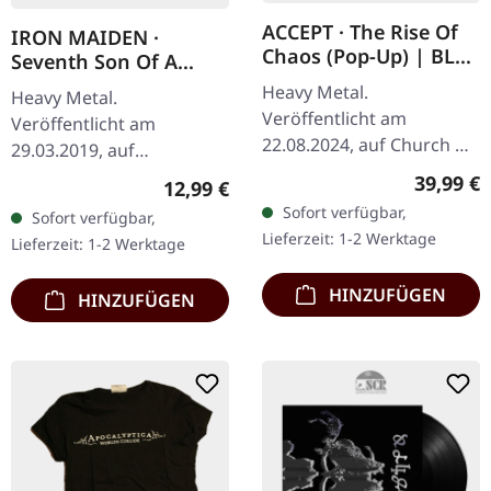
ACCEPT · The Rise Of
IRON MAIDEN ·
Chaos (Pop-Up) | BLUE
Seventh Son Of A
LP
Seventh Son
Heavy Metal.
Heavy Metal.
(Remastered) |
Veröffentlicht am
Veröffentlicht am
DIGIPAK CD
22.08.2024, auf Church Of
29.03.2019, auf
Vinyl. Blaues Vinyl im
Parlophone Records.
Reguläre
39,99 €
Regulärer Preis:
12,99 €
Gatefold-Popup-Cover.
Remastered, CD im
Sofort verfügbar,
Sofort verfügbar,
Handnummeriert,
DigiPak.. Das Album
Lieferzeit: 1-2 Werktage
Lieferzeit: 1-2 Werktage
Nummer 306-500 blaues
"Seventh Son of a Seventh
Vinyl.…
Son" von Iron…
HINZUFÜGEN
HINZUFÜGEN