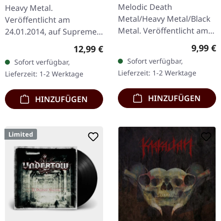
Melodic Death
Heavy Metal.
Metal/Heavy Metal/Black
Veröffentlicht am
Metal. Veröffentlicht am
24.01.2014, auf Supreme
08.03.2004, auf Supreme
Chaos Records. CD im
Regulär
9,99 €
Regulärer Preis:
12,99 €
Chaos Records. CD im
Jewelcase. Heavy wie
Sofort verfügbar,
Sofort verfügbar,
Jewelcase mit 16-seitigem
Hölle und dennoch
Lieferzeit: 1-2 Werktage
Lieferzeit: 1-2 Werktage
Booklet.…
abwechslungsreich. Das
neue Album…
HINZUFÜGEN
HINZUFÜGEN
Limited