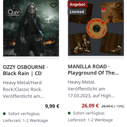
Angebot
Limited
MANILLA ROAD ·
OZZY OSBOURNE ·
Playground Of The
Black Rain | CD
Damned | RED/GOLD
Heavy Metal.
Heavy Metal/Hard
MIX LP
Veröffentlicht am
Rock/Classic Rock.
17.03.2023, auf High
Veröffentlicht am
Roller Records.
18.05.2007, auf Sony
Verkaufspreis:
Regulärer Preis:
26,09 €
Regulärer Preis:
9,99 €
28,99 €
(-10%)
Rot/goldenes
Music. CD im Jewelcase.
Sofort verfügbar,
Sofort verfügbar,
marmoriertes Vinyl im
Nach einer sechsjährigen
Lieferzeit: 1-2 Werktage
Lieferzeit: 1-2 Werktage
Standard-Cover. Limitiert
Pause von…