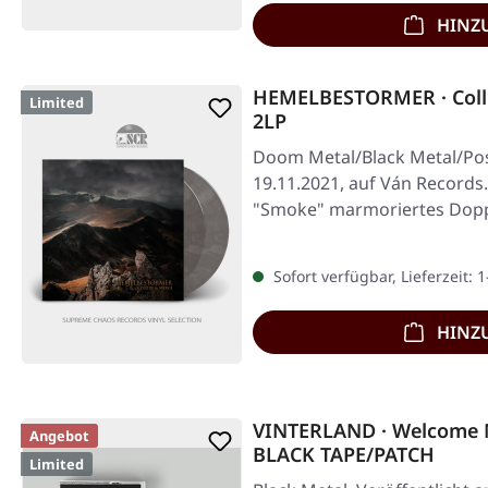
HINZ
HEMELBESTORMER · Coll
Limited
2LP
Doom Metal/Black Metal/Post
19.11.2021, auf Ván Records
"Smoke" marmoriertes Dopp
Sofort verfügbar, Lieferzeit: 
HINZ
VINTERLAND · Welcome M
Angebot
BLACK TAPE/PATCH
Limited