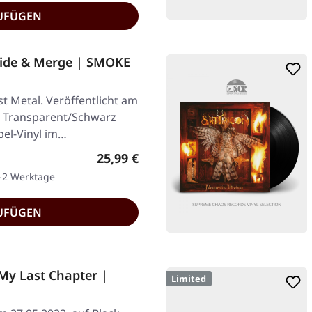
UFÜGEN
ide & Merge | SMOKE
 Metal. Veröffentlicht am
. Transparent/Schwarz
el-Vinyl im…
Regulärer Preis:
25,99 €
1-2 Werktage
UFÜGEN
y Last Chapter |
Limited