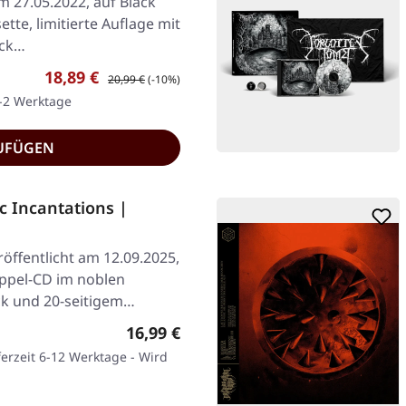
am 27.05.2022, auf Black
te, limitierte Auflage mit
ack…
Verkaufspreis:
Regulärer Preis:
18,89 €
20,99 €
(-10%)
1-2 Werktage
UFÜGEN
 Incantations |
öffentlicht am 12.09.2025,
oppel-CD im noblen
k und 20-seitigem…
Regulärer Preis:
16,99 €
ferzeit 6-12 Werktage - Wird