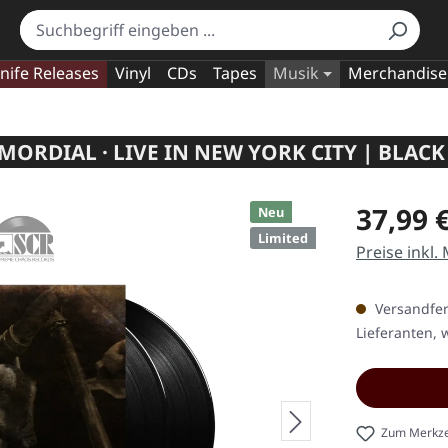
nife Releases
Vinyl
CDs
Tapes
Musik
Merchandise
MORDIAL · LIVE IN NEW YORK CITY | BLACK
Regulärer Pr
37,99 
Neu
Limited
Preise inkl.
Versandfert
Lieferanten, w
Zum Merkze