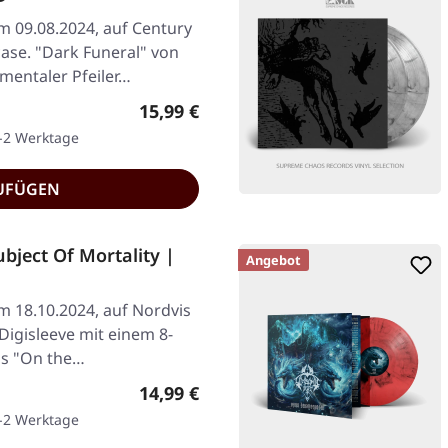
am 09.08.2024, auf Century
ase. "Dark Funeral" von
mentaler Pfeiler…
Regulärer Preis:
15,99 €
1-2 Werktage
UFÜGEN
ject Of Mortality |
Angebot
am 18.10.2024, auf Nordvis
Digisleeve mit einem 8-
ns "On the…
Regulärer Preis:
14,99 €
1-2 Werktage