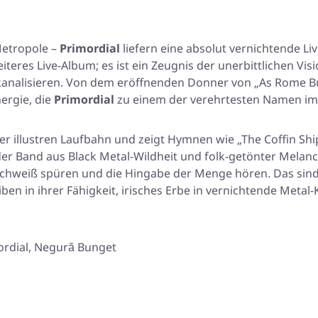
Metropole –
Primordial
liefern eine absolut vernichtende Li
iteres Live-Album; es ist ein Zeugnis der unerbittlichen Vis
 kanalisieren. Von dem eröffnenden Donner von „As Rome B
ergie, die
Primordial
zu einem der verehrtesten Namen im
hrer illustren Laufbahn und zeigt Hymnen wie „The Coffin Shi
 Band aus Black Metal-Wildheit und folk-getönter Melanch
 Schweiß spüren und die Hingabe der Menge hören. Das sin
en in ihrer Fähigkeit, irisches Erbe in vernichtende Metal
ordial, Negură Bunget