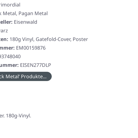
rimordial
k Metal, Pagan Metal
eller:
Eisenwald
arz
ten:
180g Vinyl, Gatefold-Cover, Poster
ummer:
EM00159876
93748040
rnummer:
EISEN277DLP
ck Metal‘ Produkte...
. 180g-Vinyl.