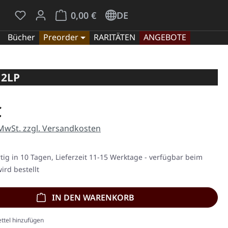
Du hast 0 Produkte auf dem Merkzettel
Warenkorb enthält 0 Positionen. Der Gesamt
0,00 €
DE
Bücher
Preorder
RARITÄTEN
ANGEBOTE
 2LP
eis:
€
 MwSt. zzgl. Versandkosten
ig in 10 Tagen, Lieferzeit 11-15 Werktage - verfügbar beim
ird bestellt
IN DEN WARENKORB
ttel hinzufügen