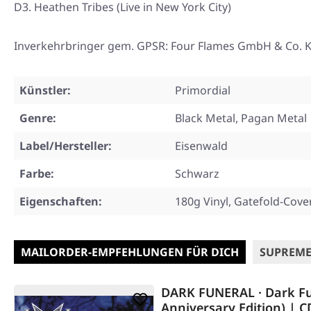
D3. Heathen Tribes (Live in New York City)
Inverkehrbringer gem. GPSR: Four Flames GmbH & Co. KG
Künstler:
Primordial
Genre:
Black Metal, Pagan Metal
Label/Hersteller:
Eisenwald
Farbe:
Schwarz
Eigenschaften:
180g Vinyl, Gatefold-Cover
MAILORDER-EMPFEHLUNGEN FÜR DICH
SUPREME
DARK FUNERAL · Dark Fu
Anniversary Edition) | C