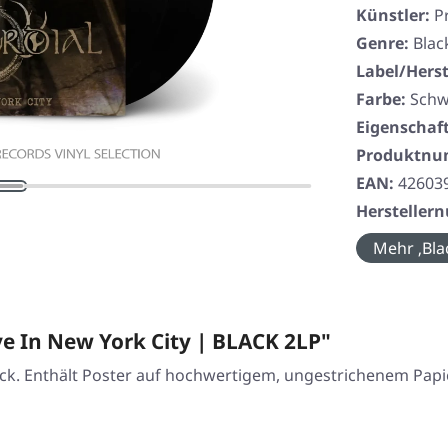
Künstler:
P
Genre:
Blac
Label/Herst
Farbe:
Schw
Eigenschaf
Produktn
EAN:
42603
Herstelle
Mehr ‚Bla
e In New York City | BLACK 2LP"
k. Enthält Poster auf hochwertigem, ungestrichenem Papier