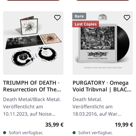
Rare
Last Copies
TRIUMPH OF DEATH ·
PURGATORY · Omega
Resurrection Of The
Void Tribvnal | BLACK
Flesh | BLACK/WHITE
LP
Death Metal/Black Metal.
Death Metal.
SWIRL 2LP
Veröffentlicht am
Veröffentlicht am
10.11.2023, auf Noise
18.03.2016, auf War
Records. Schwarz-weißes
Anthem Records.
Regulärer Preis:
Reguläre
35,99 €
19,99 €
"Swirl" Doppel-Vinyl im
Schwarzes Vinyl. Gatefold
Sofort verfügbar,
Sofort verfügbar,
Gatefold-Cover. Dieses…
und Full-Size-Booklet. Das