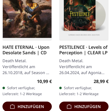
HATE ETERNAL · Upon
PESTILENCE · Levels of
Desolate Sands | CD
Perception | CLEAR LP
Death Metal.
Death Metal.
Veröffentlicht am
Veröffentlicht am
26.10.2018, auf Season Of
26.04.2024, auf Agonia
Mist. CD im Jewelcase mit
Records. Clear Vinyl. Die
Regulärer Preis:
Reguläre
10,99 €
28,99 €
16seitigem Booklet. Hate
holländischen Death
Sofort verfügbar,
Sofort verfügbar,
Eternal, die verehrte Kraft
Metal Legenden
Lieferzeit: 1-2 Werktage
Lieferzeit: 1-2 Werktage
in der…
Pestilence kehren mit
ihrem…
HINZUFÜGEN
HINZUFÜGEN