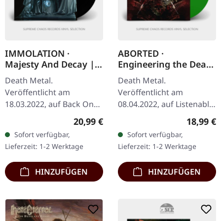
IMMOLATION ·
ABORTED ·
Majesty And Decay |
Engineering the Dead
BLACK LP
| TRANSPARENT
Death Metal.
Death Metal.
GREEN LP
Veröffentlicht am
Veröffentlicht am
18.03.2022, auf Back On
08.04.2022, auf Listenable
Black. Schwarzes Vinyl im
Records. Transparent
Regulärer Preis:
Reguläre
20,99 €
18,99 €
Gatefold-Cover.
grünes Vinyl im Standard-
Sofort verfügbar,
Sofort verfügbar,
Immolation liefern mit
Cover mit Insert.
Lieferzeit: 1-2 Werktage
Lieferzeit: 1-2 Werktage
"Majesty And Decay"
Aborteds zweites Album…
einen…
HINZUFÜGEN
HINZUFÜGEN