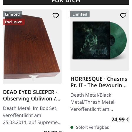
FÜR DICH
Limited
Limited
Exclusive
HORRESQUE · Chasms
Pt. II - The Devouring
Exorbitance |
DEAD EYED SLEEPER ·
Death Metal/Black
MARBLED LP
Observing Oblivion /
Metal/Thrash Metal.
Through Forests Of
Death Metal. Im Box Set,
Veröffentlicht am
Nonentities | 2CD
veröffentlicht am
22.03.2024, auf Supreme
WOODEN BOX SET
Reguläre
24,99 €
25.03.2011, auf Supreme
Chaos Records. Exklusives
Sofort verfügbar,
Chaos Records. Der
'Malstrom