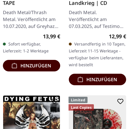
TAPE
Landkrieg | CD
Death Metal/Thrash
Death Metal.
Metal. Veröffentlicht am
Veröffentlicht am
10.07.2020, auf Greyhaze
07.03.2025, auf Testimony
Records. Musik-Kassette.
Records. Jewelcase-CD mit
Regulärer Preis:
Reguläre
13,99 €
12,99 €
Voon den Original-
12-seitigem Booklet (1000
Sofort verfügbar,
Versandfertig in 10 Tagen,
Master-Bändern
Einheiten) Mit ihrem
Lieferzeit: 1-2 Werktage
Lieferzeit 11-15 Werktage -
remastert. Als…
vierten Album…
verfügbar beim Lieferanten,
wird bestellt
HINZUFÜGEN
HINZUFÜGEN
Limited
Last Copies