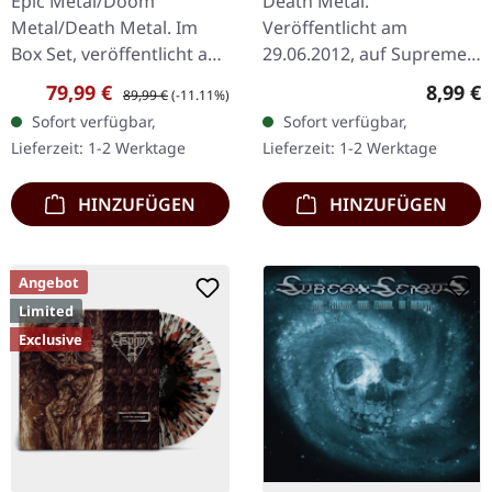
Epic Metal/Doom
Death Metal.
BOX SET
Metal/Death Metal. Im
Veröffentlicht am
Box Set, veröffentlicht am
29.06.2012, auf Supreme
08.03.2024, auf Supreme
Chaos Records. CD im
Verkaufspreis:
Regulärer Preis:
Regulär
79,99 €
8,99 €
89,99 €
(-11.11%)
Chaos Records. Ultra
Jewelcase mit 8-seitigem
Sofort verfügbar,
Sofort verfügbar,
schwere, handgearbeitete
Booklet. Hier gibt es nicht
Lieferzeit: 1-2 Werktage
Lieferzeit: 1-2 Werktage
Holzbox mit…
weniger als modernen…
HINZUFÜGEN
HINZUFÜGEN
Angebot
Limited
Exclusive