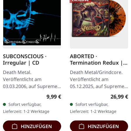
SUBCONSCIOUS ·
ABORTED ·
Irregular | CD
Termination Redux |
ORANGE/BLACK
Death Metal.
Death Metal/Grindcore.
SPLATTER LP
Veröffentlicht am
Veröffentlicht am
03.03.2006, auf Supreme
05.12.2025, auf Supreme
Chaos Records. CD im
Chaos Records.
Regulärer Preis:
Reguläre
9,99 €
26,99 €
Jewelcase mit 8-seitigem
Orangenes Vinyl mit
Sofort verfügbar,
Sofort verfügbar,
Booklet. Subconscious
schwarzen Splattern -
Lieferzeit: 1-2 Werktage
Lieferzeit: 1-2 Werktage
liefern mit "Irregular"…
"Slash Splatter Vinyl".…
HINZUFÜGEN
HINZUFÜGEN