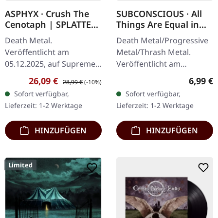
ASPHYX · Crush The
SUBCONSCIOUS · All
Cenotaph | SPLATTER
Things Are Equal in
LP
Death | CD
Death Metal.
Death Metal/Progressive
Veröffentlicht am
Metal/Thrash Metal.
05.12.2025, auf Supreme
Veröffentlicht am
Chaos Records.
08.08.2008, auf Supreme
Verkaufspreis:
Regulärer Preis:
Regulär
26,09 €
6,99 €
28,99 €
(-10%)
Knochenweißes Vinyl mit
Chaos Records. CD im
Sofort verfügbar,
Sofort verfügbar,
Braun, Rost-Rot, Schwarz
Jewelcase mit 8-seitigem
Lieferzeit: 1-2 Werktage
Lieferzeit: 1-2 Werktage
Splatter. Full Dynamic
Booklet.…
Range…
HINZUFÜGEN
HINZUFÜGEN
Limited