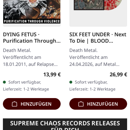
DYING FETUS ·
SIX FEET UNDER · Next
Purification Through
To Die | BLOOD
Violence (Re-Release)
SPLATTER LP
Death Metal.
Death Metal.
| CD
Veröffentlicht am
Veröffentlicht am
18.01.2011, auf Relapse
24.04.2026, auf Metal
Records. CD im Jewelcase.
Blade Records. Blood
Regulärer Preis:
Reguläre
13,99 €
26,99 €
"Purification Through
Splatter Vinyl im
Sofort verfügbar,
Sofort verfügbar,
Violence" steht als
Standard-Cover. Limitiert
Lieferzeit: 1-2 Werktage
Lieferzeit: 1-2 Werktage
Zeugnis für Dying Fetus'…
auf 300 Exemplare. Die
ersten…
HINZUFÜGEN
HINZUFÜGEN
SUPREME CHAOS RECORDS RELEASES