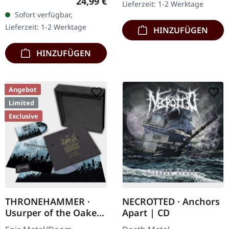
Regulärer Preis:
24,99 €
Lieferzeit: 1-2 Werktage
Nachfolger von "Through
Clear/Grün/Schwarz
Sofort verfügbar,
Forests Of Nonentities"
marmoriertes'…
Lieferzeit: 1-2 Werktage
HINZUFÜGEN
ist direkter…
HINZUFÜGEN
Angebot
Limited
Exclusive
THRONEHAMMER ·
NECROTTED · Anchors
Usurper of the Oaken
Apart | CD
Throne | WOODEN LP