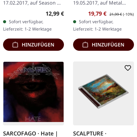
17.02.2017, auf Season Of
19.05.2017, auf Metal
Mist. CD im Jewelcase.
Blade Records. Schwarzes
Regulärer Preis:
Verkaufspreis:
Regulärer Preis:
12,99 €
19,79 €
21,99 €
(-10%)
Purer Wahnsinn
Vinyl mit Insert und 2-
Sofort verfügbar,
Sofort verfügbar,
entfesselt! Benighted
seitigem Poster, enthält
Lieferzeit: 1-2 Werktage
Lieferzeit: 1-2 Werktage
kehren mit „Necrobreed"
einen Bonus-Track,…
zurück…
HINZUFÜGEN
HINZUFÜGEN
SARCOFAGO · Hate |
SCALPTURE ·