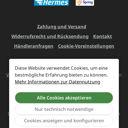
Zahlung und Versand
Widerrufsrecht und Rücksendung
Kontakt
Händleranfragen
Cookie-Voreinstellungen
Diese Website verwendet Cookies, um eine
Alle Preise inkl. gesetzl. Mehrwertsteuer zzgl.
bestmögliche Erfahrung bieten zu können.
Versandkosten
und ggf. Nachnahmegebühren, wenn
Mehr Informationen zur Datennutzung
nicht anders angegeben.
Alle Cookies akzeptieren
Vertrag widerrufen
Nur technisch notwendige
Das Team von Supreme Chaos Records rockt diesen
Werkzeu
Cookies anzeigen und konfigurieren
Laden für euch.