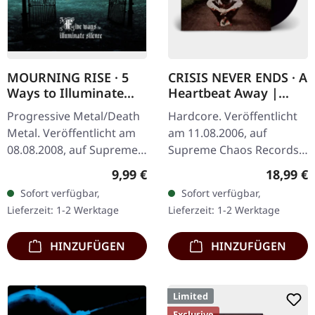
MOURNING RISE · 5
CRISIS NEVER ENDS · A
Ways to Illuminate
Heartbeat Away |
Silence | DIGIPAK CD
BLACK LP
Progressive Metal/Death
Hardcore. Veröffentlicht
Metal. Veröffentlicht am
am 11.08.2006, auf
08.08.2008, auf Supreme
Supreme Chaos Records.
Chaos Records. Limitierte
Schwarzes Vinyl im
Regulärer Preis:
Reguläre
9,99 €
18,99 €
CD-Version im DigiPak mit
Gatefold-Cover. "A
Sofort verfügbar,
Sofort verfügbar,
12-seitgem Booklet.…
Heartbeat Away" von
Lieferzeit: 1-2 Werktage
Lieferzeit: 1-2 Werktage
Crisis Never Ends ist…
HINZUFÜGEN
HINZUFÜGEN
Limited
Exclusive