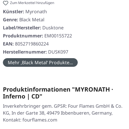
Zum Merkzettel hinzufügen
Künstler:
Myronath
Genre:
Black Metal
Label/Hersteller:
Dusktone
Produktnummer:
EM00155722
EAN:
8052719860224
Herstellernummer:
DUSK097
Mehr ‚Black Metal‘ Produkte...
Produktinformationen "MYRONATH ·
Inferno | CD"
Inverkehrbringer gem. GPSR: Four Flames GmbH & Co.
KG, In der Garte 38, 49479 Ibbenbueren, Germany,
Kontakt: fourflames.com