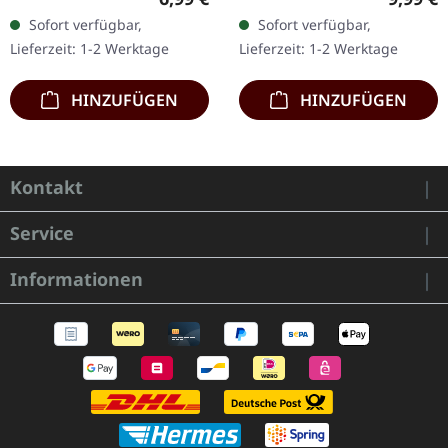
1500 nummeriete
Erstauflage als CD im
Sofort verfügbar,
Sofort verfügbar,
Exemplare. Nachdem die
DigiPak. Schnall Dich an,…
Lieferzeit: 1-2 Werktage
Lieferzeit: 1-2 Werktage
Nachfrage nach…
HINZUFÜGEN
HINZUFÜGEN
Kontakt
Service
Informationen