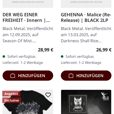
DER WEG EINER
GEHENNA · Malice (Re-
FREIHEIT · Innern |
Release) | BLACK 2LP
CLEAR/RED LP
Black Metal. Veröffentlicht
Black Metal. Veröffentlicht
am 12.09.2025, auf
am 13.03.2025, auf
Season Of Mist.
Darkness Shall Rise
Transparent/Rot
Productions. Schwarzes
Regulärer Preis:
Reguläre
28,99 €
26,99 €
marmoriertes Vinyl im
Doppel-Vinyl im Gatefold-
Sofort verfügbar,
Sofort verfügbar,
Cover mit Stanzung, die
Cover mit 20-seitigem
Lieferzeit: 1-2 Werktage
Lieferzeit: 1-2 Werktage
verschiedene Cover…
Booklet im…
HINZUFÜGEN
HINZUFÜGEN
Angebot
Exclusive