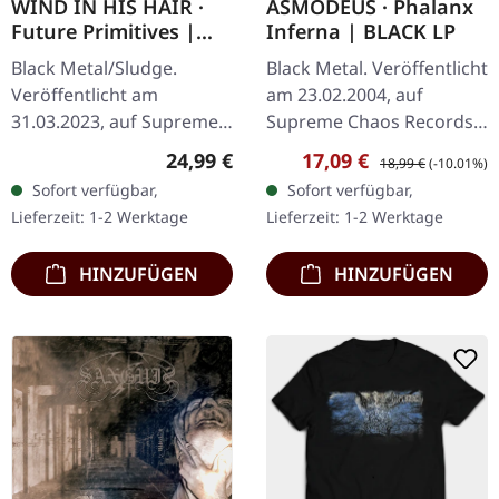
WIND IN HIS HAIR ·
ASMODEUS · Phalanx
Future Primitives |
Inferna | BLACK LP
SPLATTER LP
Black Metal/Sludge.
Black Metal. Veröffentlicht
Veröffentlicht am
am 23.02.2004, auf
31.03.2023, auf Supreme
Supreme Chaos Records.
Chaos Records. SCR-
Hochwertiges 180g Vinyl
Regulärer Preis:
Verkaufspreis:
Regulärer Preis:
24,99 €
17,09 €
18,99 €
(-10.01%)
exklusives Ultra Clear
mit schönem Gatefold
Sofort verfügbar,
Sofort verfügbar,
Vinyl mit schwarzen und
Cover und bedruckten
Lieferzeit: 1-2 Werktage
Lieferzeit: 1-2 Werktage
weißen Splattern mit…
Innenhüllen.…
HINZUFÜGEN
HINZUFÜGEN