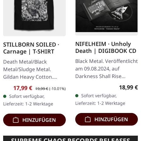
NIFELHEIM · Unholy
STILLBORN SOILED ·
Death | DIGIBOOK CD
Carnage | T-SHIRT
Black Metal. Veröffentlicht
Death Metal/Black
am 09.08.2024, auf
Metal/Sludge Metal.
Darkness Shall Rise
Gildan Heavy Cotton.
Productions. Luxuriöses
100% Baumwolle.
Reguläre
18,99 €
Verkaufspreis:
Regulärer Preis:
17,99 €
19,99 €
(-10.01%)
Hardcover-Digibook mit
Sofort verfügbar,
Sofort verfügbar,
einem 30-seitigen
Lieferzeit: 1-2 Werktage
Lieferzeit: 1-2 Werktage
Booklet, das…
HINZUFÜGEN
HINZUFÜGEN
SUPREME CHAOS RECORDS RELEASES