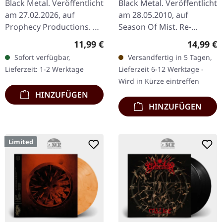
Black Metal. Veröffentlicht
Black Metal. Veröffentlicht
am 27.02.2026, auf
am 28.05.2010, auf
Prophecy Productions. CD
Season Of Mist. Re-
im DigiPak mit 12-
Release (2006),
Regulärer Preis:
Reguläre
11,99 €
14,99 €
seitigem Booklet. Die
remastered, new artwork,
Sofort verfügbar,
Versandfertig in 5 Tagen,
norwegische Black Metal-
CD im Jewelcase. "Blood
Lieferzeit: 1-2 Werktage
Lieferzeit 6-12 Werktage -
Kollektiv…
In Our Wells"…
Wird in Kürze eintreffen
HINZUFÜGEN
HINZUFÜGEN
Limited