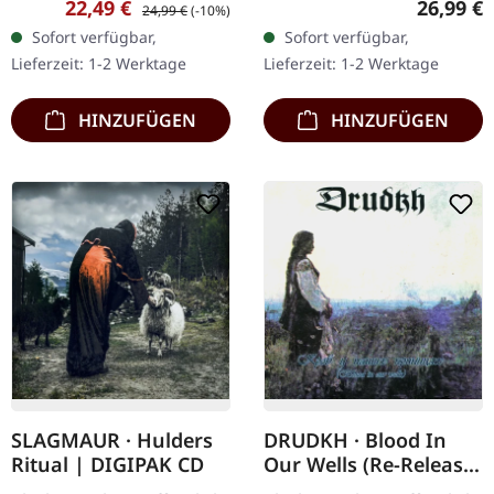
Verkaufspreis:
Regulärer Preis:
Reguläre
22,49 €
26,99 €
24,99 €
(-10%)
Symphony I Give The
Gatefold-Cover mit Soft-
Sofort verfügbar,
Sofort verfügbar,
Stranger A Sign Touch
Touch-Finish, exklusives…
Lieferzeit: 1-2 Werktage
Lieferzeit: 1-2 Werktage
This Norwegian…
HINZUFÜGEN
HINZUFÜGEN
SLAGMAUR · Hulders
DRUDKH · Blood In
Ritual | DIGIPAK CD
Our Wells (Re-Release)
| CD