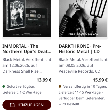
IMMORTAL · The
DARKTHRONE · Pre-
Northern Upir's Death
Historic Metal | CD
| BLACK TAPE
Black Metal. Veröffentlicht
Black Metal. Veröffentlicht
am 12.06.2026, auf
am 08.05.2026, auf
Darkness Shall Rise
Peaceville Records. CD im
Productions. Schwarze
Standard-Jewelcase. Die
Regulärer Preis:
Reguläre
13,99 €
15,99 €
Musikkassette im 4-Panel
norwegischen Black-
Sofort verfügbar,
Versandfertig in 10 Tagen,
J-Card. Limitiert auf 200
Metal-Legenden
Lieferzeit: 1-2 Werktage
Lieferzeit 11-15 Werktage -
Exemplare…
Darkthrone kehren…
verfügbar beim Lieferanten,
wird bestellt
HINZUFÜGEN