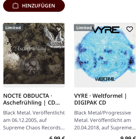
HINZUFÜGEN
Limited
Limited
NOCTE OBDUCTA ·
VYRE · Weltformel |
Aschefrühling | CD
DIGIPAK CD
SINGLE
Black Metal. Veröffentlicht
Black Metal/Progressive
am 06.12.2005, auf
Metal. Veröffentlicht am
Supreme Chaos Records.
20.04.2018, auf Supreme
CD-Single, limitiert auf
Chaos Records. Limitierte
Regulärer Preis:
Regulär
6,99 €
9,99 €