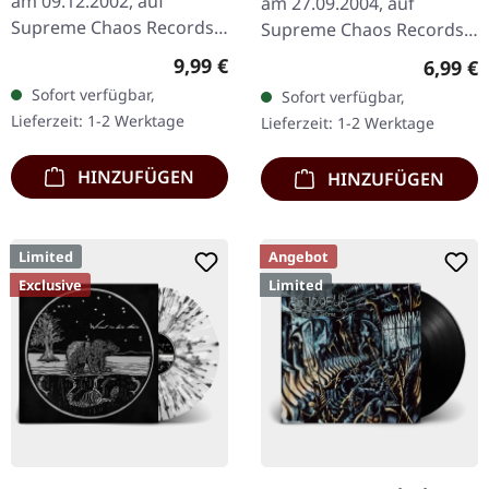
am 09.12.2002, auf
am 27.09.2004, auf
Supreme Chaos Records.
Supreme Chaos Records.
CD im Jewelcase mit 12-
CD im Jewelcase mit
Regulärer Preis:
9,99 €
Regulär
6,99 €
seitigem Booklet. Wenn
Booklet. Sonic Reign
Sofort verfügbar,
Sofort verfügbar,
österreichischer Black
entfesselt mit „The
Lieferzeit: 1-2 Werktage
Lieferzeit: 1-2 Werktage
Metal den…
Decline Portrait"…
HINZUFÜGEN
HINZUFÜGEN
Limited
Angebot
Exclusive
Limited