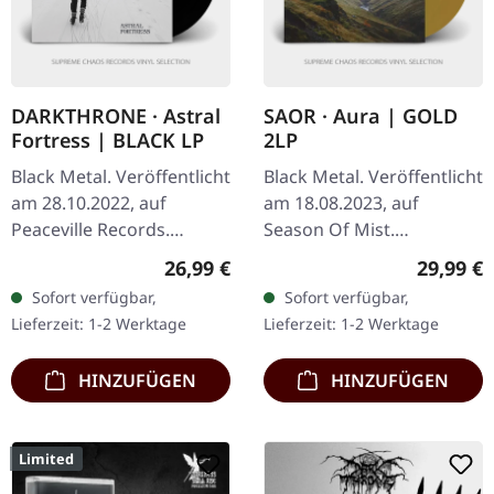
DARKTHRONE · Astral
SAOR · Aura | GOLD
Fortress | BLACK LP
2LP
Black Metal. Veröffentlicht
Black Metal. Veröffentlicht
am 28.10.2022, auf
am 18.08.2023, auf
Peaceville Records.
Season Of Mist.
Schwarzes Vinyl mit
Goldfarbenes Doppel-
Regulärer Preis:
Reguläre
26,99 €
29,99 €
Textblatt. Die
Vinyl, limitiert auf 300
Sofort verfügbar,
Sofort verfügbar,
norwegischen Black
Stück im Gatefold-Cover.
Lieferzeit: 1-2 Werktage
Lieferzeit: 1-2 Werktage
Metal-Legenden
"Aura" von Saor…
Darkthrone…
HINZUFÜGEN
HINZUFÜGEN
Limited