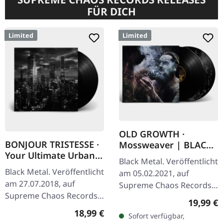
FÜR DICH
Limited
Limited
OLD GROWTH ·
BONJOUR TRISTESSE ·
Mossweaver | BLACK
Your Ultimate Urban
2LP
Black Metal. Veröffentlicht
Nightmare | BLACK LP
Black Metal. Veröffentlicht
am 05.02.2021, auf
am 27.07.2018, auf
Supreme Chaos Records.
Supreme Chaos Records.
Schwarzes Doppel-Vinyl
Reguläre
19,99 €
Schwarzes Vinyl mit
im schweren Gatefold-
Regulärer Preis:
18,99 €
Sofort verfügbar,
schwerem Cover und
Cover mit bedrucktem