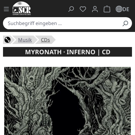
Du hast 0 Produkte auf
Warenkorb ent
DE
Musik
CDs
MYRONATH · INFERNO | CD