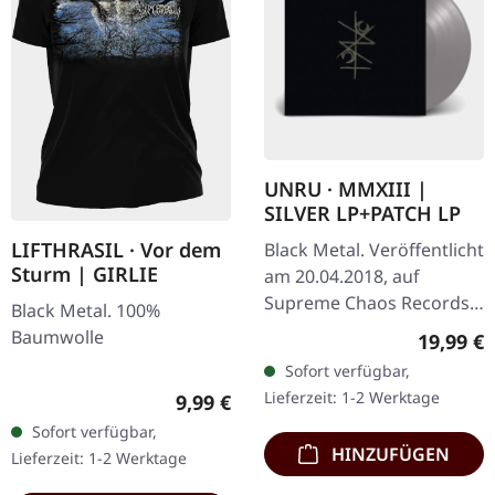
UNRU · MMXIII |
SILVER LP+PATCH LP
LIFTHRASIL · Vor dem
Black Metal. Veröffentlicht
Sturm | GIRLIE
am 20.04.2018, auf
Supreme Chaos Records.
Black Metal. 100%
Exklusives silbernes Vinyl -
Baumwolle
Reguläre
19,99 €
nur beim SCR Mailorder,
Sofort verfügbar,
mit rundem Logo-Patch!…
Lieferzeit: 1-2 Werktage
Regulärer Preis:
9,99 €
Sofort verfügbar,
HINZUFÜGEN
Lieferzeit: 1-2 Werktage