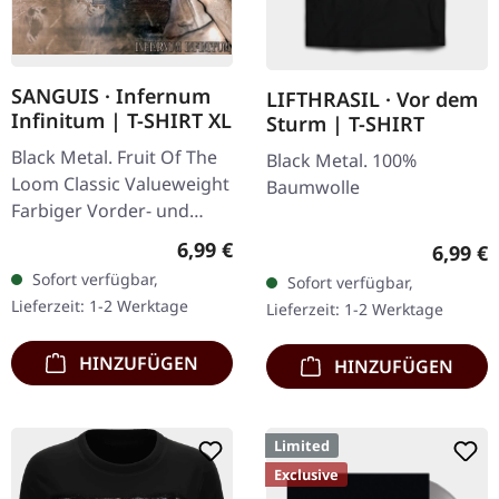
SANGUIS · Infernum
LIFTHRASIL · Vor dem
Infinitum | T-SHIRT XL
Sturm | T-SHIRT
Black Metal. Fruit Of The
Black Metal. 100%
Loom Classic Valueweight
Baumwolle
Farbiger Vorder- und
Rückendruck 100%
Regulärer Preis:
6,99 €
Regulär
6,99 €
Baumwolle
Sofort verfügbar,
Sofort verfügbar,
Lieferzeit: 1-2 Werktage
Lieferzeit: 1-2 Werktage
HINZUFÜGEN
HINZUFÜGEN
Limited
Exclusive