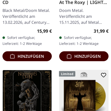
CD
At The Roxy | LIGHT
BLUE MARBLED
Black Metal/Doom Metal.
Doom Metal.
2LP+DVD
Veröffentlicht am
Veröffentlicht am
13.02.2026, auf Century
15.11.2025, auf Metal
Media Records. Standard
Blade Records.
Regulärer Preis:
Reguläre
15,99 €
31,99 €
CD im Jewelcase.
Hellblaues/weißes
Sofort verfügbar,
Sofort verfügbar,
„Necropalace" ist eine
marmoriertes Doppel-
Lieferzeit: 1-2 Werktage
Lieferzeit: 1-2 Werktage
duestere,…
Vinyl im Gatefold-Cover.
Enthält Poster,…
HINZUFÜGEN
HINZUFÜGEN
Limited