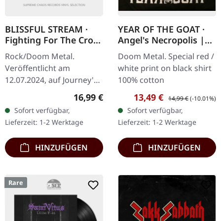
BLISSFUL STREAM ·
YEAR OF THE GOAT ·
Fighting For The Cross
Angel's Necropolis |
| BLACK LP
BLACK/RED TS-S
Rock/Doom Metal.
Doom Metal. Special red /
Veröffentlicht am
white print on black shirt
12.07.2024, auf Journey's
100% cotton
End Records. Schwarzes
Regulärer Preis:
Verkaufspreis:
Regulärer Preis:
16,99 €
13,49 €
14,99 €
(-10.01%)
Vinyl. Limitiert auf 200
Sofort verfügbar,
Sofort verfügbar,
Exemplare. Blissful
Lieferzeit: 1-2 Werktage
Lieferzeit: 1-2 Werktage
Stream liefert mit…
HINZUFÜGEN
HINZUFÜGEN
Rare