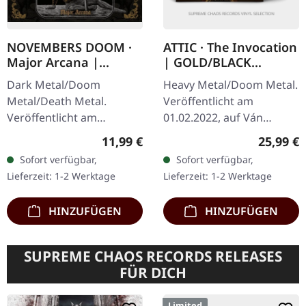
NOVEMBERS DOOM ·
ATTIC · The Invocation
Major Arcana |
| GOLD/BLACK
DIGIPAK CD
SPLATTER LP
Dark Metal/Doom
Heavy Metal/Doom Metal.
Metal/Death Metal.
Veröffentlicht am
Veröffentlicht am
01.02.2022, auf Ván
19.09.2025, auf Prophecy
Records. Gold/Schwarz
Regulärer Preis:
Reguläre
11,99 €
25,99 €
Productions. CD im 4-
Splatter Vinyl im Gatefold-
Sofort verfügbar,
Sofort verfügbar,
seitigen DigPak mit 12-
Cover mit UV-Lack-
Lieferzeit: 1-2 Werktage
Lieferzeit: 1-2 Werktage
seitigem Booklet. Nach…
Highlights,…
HINZUFÜGEN
HINZUFÜGEN
SUPREME CHAOS RECORDS RELEASES
FÜR DICH
Limited