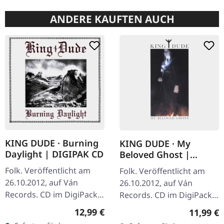
ANDERE KAUFTEN AUCH
KING DUDE · Burning
KING DUDE · My
Daylight | DIGIPAK CD
Beloved Ghost |
DIGIPAK CD
Folk. Veröffentlicht am
Folk. Veröffentlicht am
26.10.2012, auf Ván
26.10.2012, auf Ván
Records. CD im DigiPack.
Records. CD im DigiPack.
"Burning Daylight," King
King Dudes "My Beloved
Regulärer Preis:
12,99 €
Reguläre
11,99 €
Dudes eindringlicher
Ghost" steht als