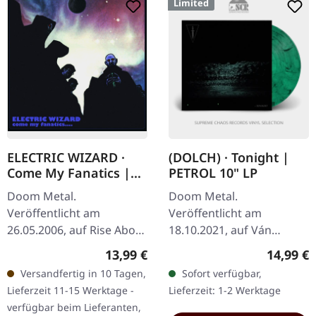
Limited
ELECTRIC WIZARD ·
(DOLCH) · Tonight |
Come My Fanatics |
PETROL 10" LP
CD
Doom Metal.
Doom Metal.
Veröffentlicht am
Veröffentlicht am
26.05.2006, auf Rise Above
18.10.2021, auf Ván
Records. CD im Jewelcase.
Records. Petrol 10"-Vinyl
Regulärer Preis:
Reguläre
13,99 €
14,99 €
Electric Wizard liefern mit
mit Poster, limitiert auf
Versandfertig in 10 Tagen,
Sofort verfügbar,
„Come My Fanatics" ein
529 handnummerierte
Lieferzeit 11-15 Werktage -
Lieferzeit: 1-2 Werktage
vernichtendes…
Exemplare. "Tonight" ist…
verfügbar beim Lieferanten,