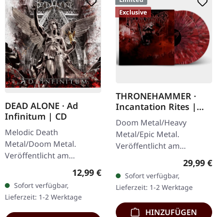
Exclusive
THRONEHAMMER ·
DEAD ALONE · Ad
Incantation Rites |
Infinitum | CD
SPLATTER 2LP
Doom Metal/Heavy
Melodic Death
Metal/Epic Metal.
Metal/Doom Metal.
Veröffentlicht am
Veröffentlicht am
21.10.2022, auf Supreme
Reguläre
29,99 €
28.09.2012, auf Supreme
Chaos Records. SCR-
Regulärer Preis:
12,99 €
Sofort verfügbar,
Chaos Records. CD im
exklusives Transparent
Sofort verfügbar,
Lieferzeit: 1-2 Werktage
Jewelcase. Dead Alone
Rot/Schwarz/Weiß…
Lieferzeit: 1-2 Werktage
liefern mit "Ad Infinitum"
HINZUFÜGEN
ein…