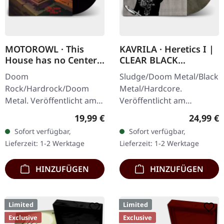
MOTOROWL · This
KAVRILA · Heretics I |
House has no Center |
CLEAR BLACK
BLACK LP
MARBLED LP
Doom
Sludge/Doom Metal/Black
Rock/Hardrock/Doom
Metal/Hardcore.
Metal. Veröffentlicht am
Veröffentlicht am
16.02.2024, auf Supreme
30.05.2025, auf Supreme
Regulärer Preis:
Reguläre
19,99 €
24,99 €
Chaos Records.
Chaos Records.
Sofort verfügbar,
Sofort verfügbar,
Schwarzes Vinyl im
Clear/Schwarz
Lieferzeit: 1-2 Werktage
Lieferzeit: 1-2 Werktage
schweren Cover mit Lyrics
marmoriertes Vinyl mit
Insert. · 140g…
schwarzen und…
HINZUFÜGEN
HINZUFÜGEN
Limited
Limited
Exclusive
Exclusive