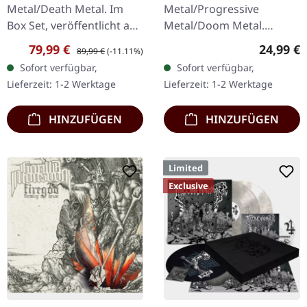
BOX SET
Metal/Death Metal. Im
Metal/Progressive
Box Set, veröffentlicht am
Metal/Doom Metal.
08.03.2024, auf Supreme
Veröffentlicht am
Verkaufspreis:
Regulärer Preis:
Reguläre
79,99 €
24,99 €
89,99 €
(-11.11%)
Chaos Records. Ultra
27.03.2026, auf Supreme
Sofort verfügbar,
Sofort verfügbar,
schwere, handgearbeitete
Chaos Records.
Lieferzeit: 1-2 Werktage
Lieferzeit: 1-2 Werktage
Holzbox mit…
Schwarzes Vinyl mit
Insert. Zweite Auflage…
HINZUFÜGEN
HINZUFÜGEN
Limited
Exclusive