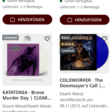
Sofort verfügbar,
Sofort verfügbar,
Ausflug in die Gefilde des
eindringliches Zeugnis für
Lieferzeit: 1-2 Werktage
Lieferzeit: 1-2 Werktage
Neofolk…
die Kraft…
HINZUFÜGEN
HINZUFÜGEN
Limited
Rare
B-Stock
Limited
COLDWORKER · The
Doomsayer's Call |
BLUE LP
KATATONIA · Brave
Death Metal.
Murder Day | CLEAR
Veröffentlicht am
LP
08.11.2013, auf Listenable
Doom Metal/Death Metal.
Records. A New Era 3:49
Veröffentlicht am