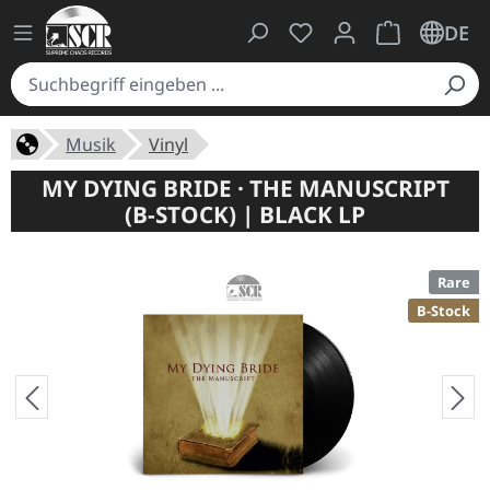
Du hast 0 Produkte auf
Warenkorb ent
DE
Musik
Vinyl
MY DYING BRIDE · THE MANUSCRIPT
(B-STOCK) | BLACK LP
Rare
B-Stock