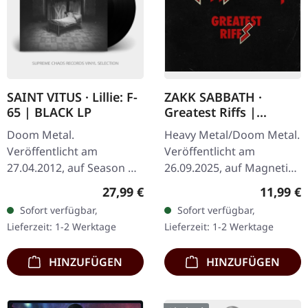
SAINT VITUS · Lillie: F-
ZAKK SABBATH ·
65 | BLACK LP
Greatest Riffs |
DIGIPAK CD
Doom Metal.
Heavy Metal/Doom Metal.
Veröffentlicht am
Veröffentlicht am
27.04.2012, auf Season Of
26.09.2025, auf Magnetic
Mist. Schwarzes Vinyl.
Eye Records. CD im
Regulärer Preis:
Reguläre
27,99 €
11,99 €
Neu, nicht versiegelt!
Digisleeve. Als Zakk Wylde
Sofort verfügbar,
Sofort verfügbar,
Saint Vitus liefern mit
beschloss, den Paten des
Lieferzeit: 1-2 Werktage
Lieferzeit: 1-2 Werktage
„Lillie: F-65" ein…
Heavy Metal…
HINZUFÜGEN
HINZUFÜGEN