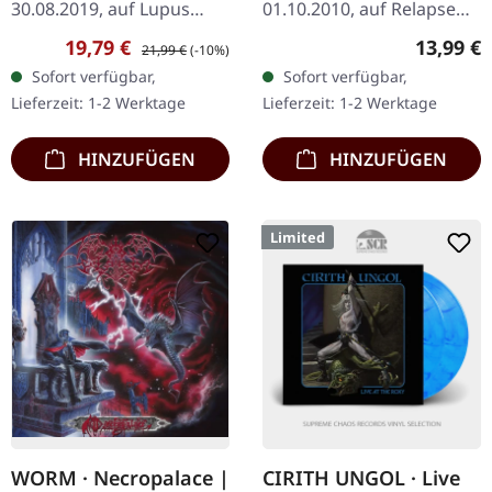
30.08.2019, auf Lupus
01.10.2010, auf Relapse
Lounge. Schwarzes Vinyl,
Records. CD im Jewelcase.
Verkaufspreis:
Regulärer Preis:
Reguläre
19,79 €
13,99 €
21,99 €
(-10%)
limitiert auf 300
Es gibt Alben, die dich
Sofort verfügbar,
Sofort verfügbar,
Exemplare. Drown liefert
niederdrücken, und es
Lieferzeit: 1-2 Werktage
Lieferzeit: 1-2 Werktage
mit "Unsleep" eine
gibt Alben, die dich so…
absolut…
HINZUFÜGEN
HINZUFÜGEN
Limited
WORM · Necropalace |
CIRITH UNGOL · Live