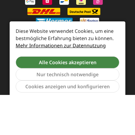
Diese Website verwendet Cookies, um eine
bestmögliche Erfahrung bieten zu können.
Mehr Informationen zur Datennutzung
Zahlung und Versand
Widerrufsrecht und Rücksendung
Kontakt
Alle Cookies akzeptieren
Händleranfragen
Cookie-Voreinstellungen
Nur technisch notwendige
Werkzeu
Cookies anzeigen und konfigurieren
Alle Preise inkl. gesetzl. Mehrwertsteuer zzgl.
Versandkosten
und ggf. Nachnahmegebühren, wenn
nicht anders angegeben.
Vertrag widerrufen