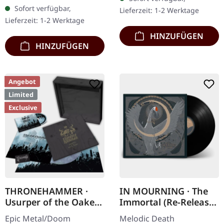
Chaos Records. Limitierte
DigiPak mit 12-seitigem
Sofort verfügbar,
Lieferzeit: 1-2 Werktage
Erstauflage als Digipak.
Booklet. Geht es dir…
Lieferzeit: 1-2 Werktage
Debüt-Album der…
HINZUFÜGEN
HINZUFÜGEN
Angebot
Limited
Exclusive
THRONEHAMMER ·
IN MOURNING · The
Usurper of the Oaken
Immortal (Re-Release)
Throne | WOODEN LP
| BLACK LP
Epic Metal/Doom
Melodic Death