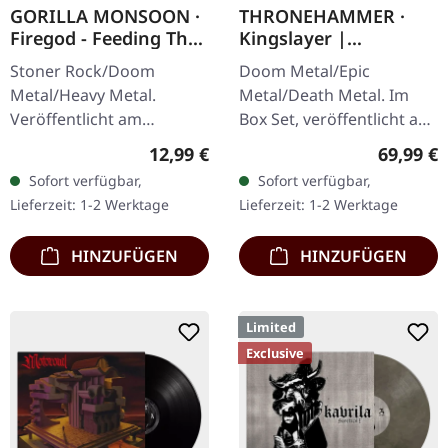
GORILLA MONSOON ·
THRONEHAMMER ·
Firegod - Feeding The
Kingslayer |
Beast | CD
EXCLUSIVE BOX SET
Stoner Rock/Doom
Doom Metal/Epic
Metal/Heavy Metal.
Metal/Death Metal. Im
Veröffentlicht am
Box Set, veröffentlicht am
11.05.2018, auf Supreme
24.11.2023, auf Supreme
Regulärer Preis:
Reguläre
12,99 €
69,99 €
Chaos Records. CD im
Chaos Records. Schwere
Sofort verfügbar,
Sofort verfügbar,
Jewelcase mit 8-seitigem
Holzbox mit speziellem
Lieferzeit: 1-2 Werktage
Lieferzeit: 1-2 Werktage
Booklet. Das dritte
Schwarz in…
Album…
HINZUFÜGEN
HINZUFÜGEN
Limited
Exclusive