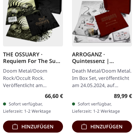
THE OSSUARY ·
ARROGANZ ·
Requiem For The Sun
Quintessenz |
| WOODEN LP+MC+CD
WOODEN BOX SET
Doom Metal/Doom
Death Metal/Doom Metal.
BOX
Rock/Occult Rock.
Im Box Set, veröffentlicht
Veröffentlicht am
am 24.05.2024, auf
23.05.2025, auf Supreme
Supreme Chaos Records.
Regulärer Preis:
Reguläre
66,60 €
89,99 €
Chaos Records. Ultra
Ultra schwere,
Sofort verfügbar,
Sofort verfügbar,
schwere, handgearbeitete
handgearbeitete Holzbox
Lieferzeit: 1-2 Werktage
Lieferzeit: 1-2 Werktage
Holzbox mit graviertem
mit graviertem…
Logo…
HINZUFÜGEN
HINZUFÜGEN