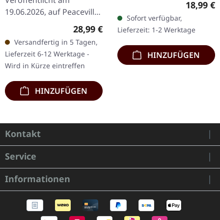
Reguläre
18,99 €
The Reprobate 3:11 The
19.06.2026, auf Peaceville
Sofort verfügbar,
Glass Envelope 3:12 Flesh
Records. Klares Vinyl im
Regulärer Preis:
28,99 €
Lieferzeit: 1-2 Werktage
World 4:37…
Standard-Cover. Plastic
Versandfertig in 5 Tagen,
Head exklusive,
Lieferzeit 6-12 Werktage -
HINZUFÜGEN
limitierte…
Wird in Kürze eintreffen
HINZUFÜGEN
Kontakt
Service
Informationen