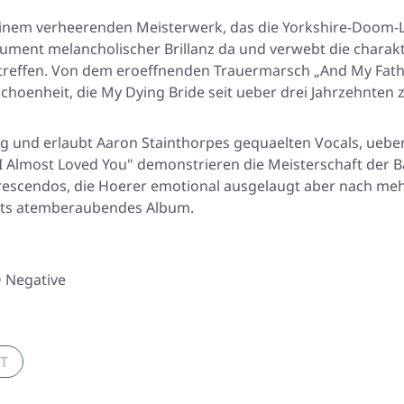
einem verheerenden Meisterwerk, das die Yorkshire-Doom-L
nument melancholischer Brillanz da und verwebt die charak
ffen. Von dem eroeffnenden Trauermarsch „And My Father L
r Schoenheit, die My Dying Bride seit ueber drei Jahrzehnte
g und erlaubt Aaron Stainthorpes gequaelten Vocals, ueber
 „I Almost Loved You" demonstrieren die Meisterschaft de
escendos, die Hoerer emotional ausgelaugt aber nach mehr 
eits atemberaubendes Album.
O Negative
T