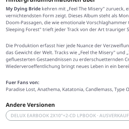
My Dying Bride
kehren mit „Feel The Misery" zurueck, 
vernichtendsten Form zeigt. Dieses Album steht als Mo
Doom-Passagen, die wie emotionale Vorschlaghammer tre
Sleeping Forest" trieft jeder Track von der Art traurige
Die Produktion erfasst hier jede Nuance der Verzweiflun
das Gewicht der Welt. Tracks wie „Feel the Misery" und
gefluesterten Gestaendnissen zu erderschuetternden Cr
Wiederveroeffentlichung bringt neues Leben in ein ber
Fuer Fans von:
Paradise Lost, Anathema, Katatonia, Candlemass, Type 
Andere Versionen
DELUX EARBOOK 2X10"+2-CD LPBOOK · AUSVERKAUF