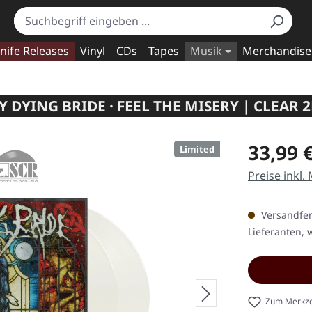
nife Releases
Vinyl
CDs
Tapes
Musik
Merchandise
 DYING BRIDE · FEEL THE MISERY | CLEAR 
Regulärer Pr
33,99 
Limited
Preise inkl.
Versandfert
Lieferanten, w
Zum Merkze