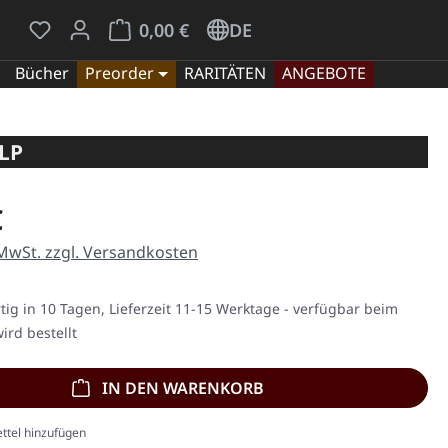
Du hast 0 Produkte auf dem Merkzettel
Warenkorb enthält 0 Positionen. Der Gesamt
0,00 €
DE
Bücher
Preorder
RARITÄTEN
ANGEBOTE
2LP
eis:
€
 MwSt. zzgl. Versandkosten
ig in 10 Tagen, Lieferzeit 11-15 Werktage - verfügbar beim
ird bestellt
IN DEN WARENKORB
ttel hinzufügen