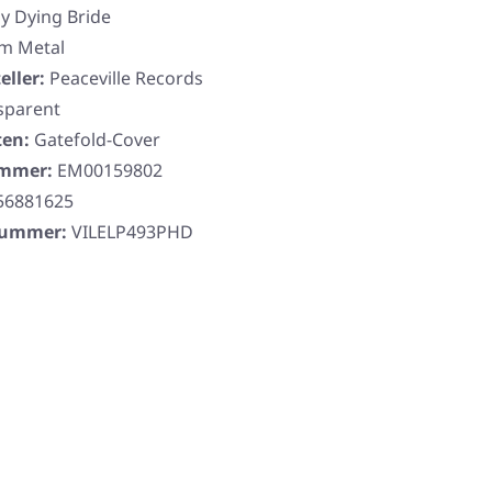
y Dying Bride
m Metal
eller:
Peaceville Records
sparent
ten:
Gatefold-Cover
ummer:
EM00159802
56881625
rnummer:
VILELP493PHD