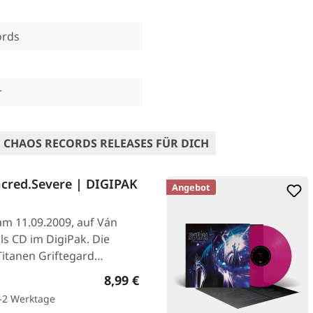
ords
r
 CHAOS RECORDS RELEASES FÜR DICH
cred.Severe | DIGIPAK
Angebot
am 11.09.2009, auf Ván
als CD im DigiPak. Die
itanen Griftegard…
Regulärer Preis:
8,99 €
1-2 Werktage