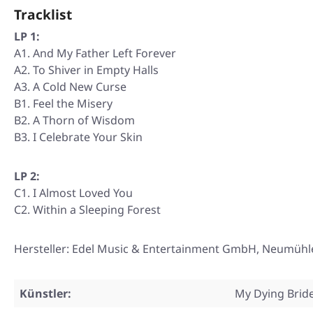
Tracklist
LP 1:
A1. And My Father Left Forever
A2. To Shiver in Empty Halls
A3. A Cold New Curse
B1. Feel the Misery
B2. A Thorn of Wisdom
B3. I Celebrate Your Skin
LP 2:
C1. I Almost Loved You
C2. Within a Sleeping Forest
Hersteller: Edel Music & Entertainment GmbH, Neumüh
Künstler:
My Dying Brid