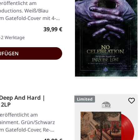
röffentlicht am
oductions. Weiß/Blau
m Gatefold-Cover mit 4-
Regulärer Preis:
39,99 €
1-2 Werktage
UFÜGEN
 Deep And Hard |
Limited
 2LP
eröffentlicht am
rtainment. Grün/Schwarz
m Gatefold-Cover, Re-