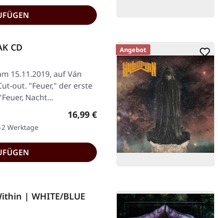
UFÜGEN
AK CD
Angebot
am 15.11.2019, auf Ván
ut-out. "Feuer," der erste
 "Feuer, Nacht…
Regulärer Preis:
16,99 €
1-2 Werktage
UFÜGEN
ithin | WHITE/BLUE