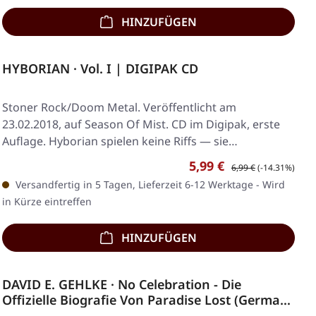
HINZUFÜGEN
HYBORIAN · Vol. I | DIGIPAK CD
Stoner Rock/Doom Metal. Veröffentlicht am
23.02.2018, auf Season Of Mist. CD im Digipak, erste
Auflage. Hyborian spielen keine Riffs — sie
schmieden…
Verkaufspreis:
Regulärer Preis:
5,99 €
6,99 €
(-14.31%)
Versandfertig in 5 Tagen, Lieferzeit 6-12 Werktage - Wird
in Kürze eintreffen
HINZUFÜGEN
DAVID E. GEHLKE · No Celebration - Die
Offizielle Biografie Von Paradise Lost (German
Edition) | BOOK