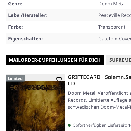
Genre:
Doom Metal
Label/Hersteller:
Peaceville Rec
Farbe:
Transparent
Eigenschaften:
Gatefold-Cove
MAILORDER-EMPFEHLUNGEN FÜR DICH
SUPREME
GRIFTEGARD · Solemn.Sa
Limited
CD
Doom Metal. Veröffentlicht 
Records. Limitierte Auflage 
schwedischen Doom-Metal-T
Sofort verfügbar, Lieferzeit: 