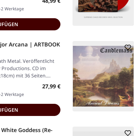
Regulärer Preis:
48,99 €
1-2 Werktage
UFÜGEN
or Arcana | ARTBOOK
h Metal. Veröffentlicht
 Productions. CD im
18cm) mit 36 Seiten.…
Regulärer Preis:
27,99 €
1-2 Werktage
UFÜGEN
White Goddess (Re-