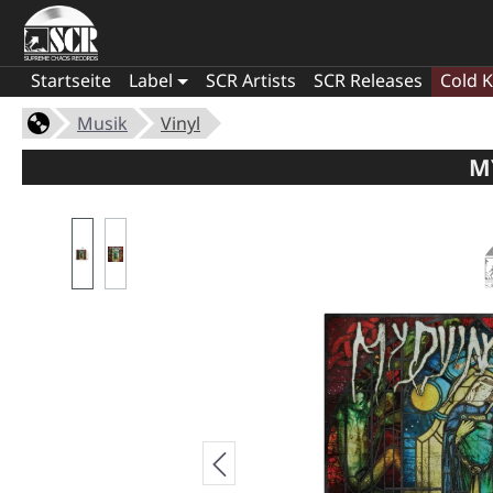
Startseite
Label
SCR Artists
SCR Releases
Cold K
Musik
Vinyl
MY