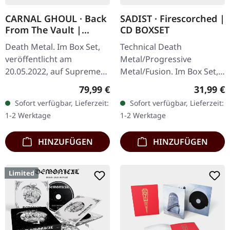
CARNAL GHOUL · Back
SADIST · Firescorched |
From The Vault |
CD BOXSET
WOODEN BOX SET
Death Metal. Im Box Set,
Technical Death
veröffentlicht am
Metal/Progressive
20.05.2022, auf Supreme
Metal/Fusion. Im Box Set,
Chaos Records. Extrem
veröffentlicht am
Regulärer Preis:
Reguläre
79,99 €
31,99 €
schwere schwarze
20.05.2022, auf Agonia
Sofort verfügbar, Lieferzeit:
Sofort verfügbar, Lieferzeit:
Holzbox mit Logo und
Records. Limitierte CD Box
1-2 Werktage
1-2 Werktage
Nummerierung,…
Set mit Schuber,…
HINZUFÜGEN
HINZUFÜGEN
Limited