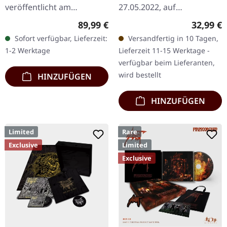
veröffentlicht am
27.05.2022, auf
24.06.2022, auf Prophecy
Hammerheart Records. CD
Regulärer Preis:
Reguläre
89,99 €
32,99 €
Productions. Schwarzes
in einer Box im 7"-Format
Sofort verfügbar, Lieferzeit:
Versandfertig in 10 Tagen,
Vinyl im Gatefold-Cover
mit 14" Poster, Patch,
1-2 Werktage
Lieferzeit 11-15 Werktage -
mit Insert.…
Sticker…
verfügbar beim Lieferanten,
wird bestellt
HINZUFÜGEN
HINZUFÜGEN
Limited
Rare
Exclusive
Limited
Exclusive