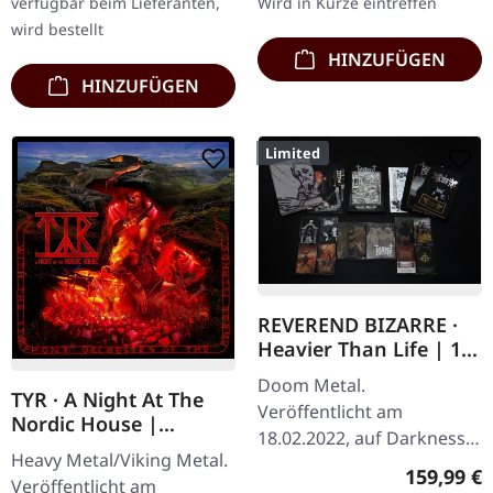
verfügbar beim Lieferanten,
Wird in Kürze eintreffen
wird bestellt
HINZUFÜGEN
HINZUFÜGEN
Limited
REVEREND BIZARRE ·
Heavier Than Life | 11
TAPE BOX CASSBOX
Doom Metal.
TYR · A Night At The
Veröffentlicht am
Nordic House |
18.02.2022, auf Darkness
2CD+DVD CDBOX
Heavy Metal/Viking Metal.
Shall Rise. Offizielle 11
Regulärer
159,99 €
Veröffentlicht am
Tape Box mit allen