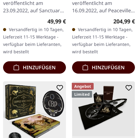
veröffentlicht am
veröffentlicht am
23.09.2022, auf Sanctuary
16.09.2022, auf Peaceville
Records. CD- und DVD-
Records. Limitiertes Box-
Regulärer Preis:
Regulärer
49,99 €
204,99 €
Video-Boxset in Standard-
Set mit 6 mal Picture Vinyl
Versandfertig in 10 Tagen,
Versandfertig in 10 Tagen,
Verpackung. Das Set
und DVD „Live in Ski“,…
Lieferzeit 11-15 Werktage -
Lieferzeit 11-15 Werktage -
enthält 7…
verfügbar beim Lieferanten,
verfügbar beim Lieferanten,
wird bestellt
wird bestellt
HINZUFÜGEN
HINZUFÜGEN
Angebot
Limited