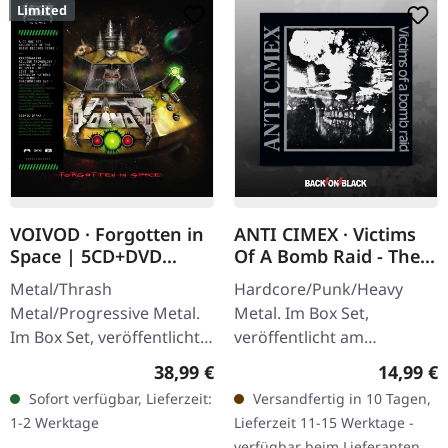
Limited
VOIVOD · Forgotten in
ANTI CIMEX · Victims
Space | 5CD+DVD
Of A Bomb Raid - The
BOXSET
Discography | 3CD
Metal/Thrash
Hardcore/Punk/Heavy
BOXSET
Metal/Progressive Metal.
Metal. Im Box Set,
Im Box Set, veröffentlicht
veröffentlicht am
am 29.07.2022, auf
15.07.2022, auf Back On
Regulärer Preis:
Reguläre
38,99 €
14,99 €
Sanctuary Records.
Black. 3CD Box Set. Enthält
Sofort verfügbar, Lieferzeit:
Versandfertig in 10 Tagen,
Spezielles 5CD+DVD Set,
die klassischen Alben
1-2 Werktage
Lieferzeit 11-15 Werktage -
Zusammenstellung der…
"Anarkist Attack"…
verfügbar beim Lieferanten,