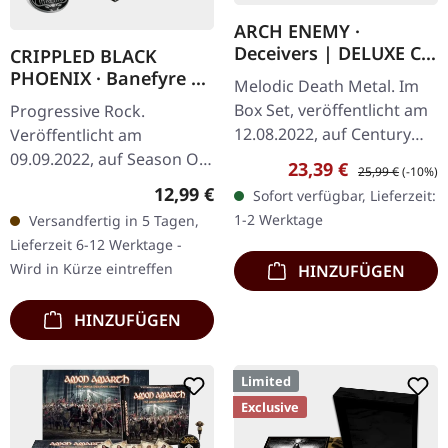
ARCH ENEMY ·
Deceivers | DELUXE CD
CRIPPLED BLACK
BOXSET
PHOENIX · Banefyre |
Melodic Death Metal. Im
CD DIGIBOX
Box Set, veröffentlicht am
Progressive Rock.
12.08.2022, auf Century
Veröffentlicht am
Media Records. Limitierte
09.09.2022, auf Season Of
Verkaufspreis:
Regulärer Preis:
23,39 €
25,99 €
(-10%)
Box im DVD-Format mit
Mist. Deluxe Doppel-CD
Regulärer Preis:
12,99 €
Sofort verfügbar, Lieferzeit:
Heißprägedruck, CD mit
DigiPak in Box mit Bonus-
1-2 Werktage
Versandfertig in 5 Tagen,
2…
Track und 16-seitigem
Lieferzeit 6-12 Werktage -
Booklet,…
Wird in Kürze eintreffen
HINZUFÜGEN
HINZUFÜGEN
Limited
Exclusive