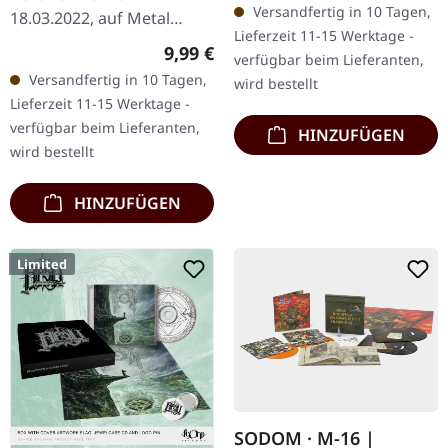
Versandfertig in 10 Tagen,
18.03.2022, auf Metal
Aufnahmen von Reverend
Lieferzeit 11-15 Werktage -
Blade Records. 8-seitiges
Bizarre. In einer
Regulärer Preis:
9,99 €
verfügbar beim Lieferanten,
DigiPak mit 2 CDs und
schweren…
Versandfertig in 10 Tagen,
wird bestellt
DVD, 12-seitigem Booklet,
Lieferzeit 11-15 Werktage -
…
verfügbar beim Lieferanten,
HINZUFÜGEN
wird bestellt
HINZUFÜGEN
Limited
SODOM · M-16 |