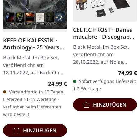
CELTIC FROST · Danse
macabre - Discography
KEEP OF KALESSIN ·
1984-1987 | DELUXE
Black Metal. Im Box Set,
Anthology - 25 Years
5CD BOX SET
Of Epic Extreme Metal
veröffentlicht am
Black Metal. Im Box Set,
| 6CD BOX SET
28.10.2022, auf Noise
veröffentlicht am
Records. Deluxe CD-Box
Reguläre
74,99 €
18.11.2022, auf Back On
mit 5 CDs, A Morbid Tale
Black. 6 Discs im
Sofort verfügbar, Lieferzeit:
Regulärer Preis:
24,99 €
Buch (40 Seiten),
Jewelcase. "Anthology - 25
1-2 Werktage
doppelseitigem…
Versandfertig in 10 Tagen,
Years Of Epic Extreme
Lieferzeit 11-15 Werktage -
Metal" feiert…
HINZUFÜGEN
verfügbar beim Lieferanten,
wird bestellt
HINZUFÜGEN