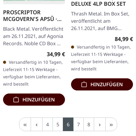
DELUXE 4LP BOX SET
PROSCRIPTOR
Thrash Metal. Im Box Set,
MCGOVERN'S APSÛ ·
veröffentlicht am
Proscriptor
26.11.2021, auf BMG
Black Metal. Veröffentlicht
McGovern's Apsû | CD
Rights Management.
am 26.11.2021, auf Agonia
Reguläre
84,99 €
DIGIBOX
Deluxe Vinyl-Box-Set mit 4
Records. Noble CD Box mit
Versandfertig in 10 Tagen,
LPs. Die deutschen Thrash
Silberdruck, enthält CD im
Regulärer Preis:
34,99 €
Lieferzeit 11-15 Werktage -
Metal…
Jewelcase mit 20-seitigem
verfügbar beim Lieferanten,
Versandfertig in 10 Tagen,
Booklet.…
wird bestellt
Lieferzeit 11-15 Werktage -
verfügbar beim Lieferanten,
HINZUFÜGEN
wird bestellt
HINZUFÜGEN
Seite
Seite
Seite
Seite
Seite
4
5
6
7
8