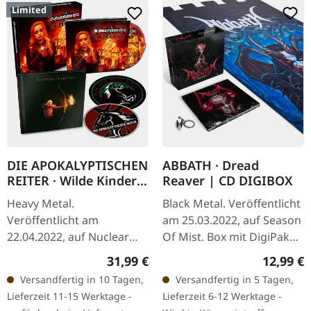
Limited
DIE APOKALYPTISCHEN
ABBATH · Dread
REITER · Wilde Kinder |
Reaver | CD DIGIBOX
CDBOX
Heavy Metal.
Black Metal. Veröffentlicht
Veröffentlicht am
am 25.03.2022, auf Season
22.04.2022, auf Nuclear
Of Mist. Box mit DigiPak
Blast Records. Limited
CD mit Bonus-Track,
Regulärer Preis:
Reguläre
31,99 €
12,99 €
CD+Book. Limited
Flagge und Schlüsselring.
Versandfertig in 10 Tagen,
Versandfertig in 5 Tagen,
CD+Book
Abbath kehrt mit seinem…
Lieferzeit 11-15 Werktage -
Lieferzeit 6-12 Werktage -