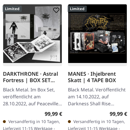
Limited
Limited
DARKTHRONE · Astral
MANES · Ihjelbrent
Fortress | BOX SET
Skatt | 4 TAPE BOX
BOXLP
Black Metal. Im Box Set,
Black Metal. Veröffentlicht
veröffentlicht am
am 14.10.2022, auf
28.10.2022, auf Peaceville
Darkness Shall Rise
Records. Limitiertes Box-
Productions. 4-Kassetten-
Regulärer Preis:
Reguläre
99,99 €
99,99 €
Set mit exklusivem
Box-Set in schwerer,
Versandfertig in 10 Tagen,
Versandfertig in 10 Tagen,
transparentem Vinyl, CD,
luxuriöser, matt-schwarzer,
Lieferzeit 11-15 Werktage -
Lieferzeit 11-15 Werktage -