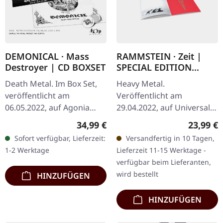
DEMONICAL · Mass
RAMMSTEIN · Zeit |
Destroyer | CD BOXSET
SPECIAL EDITION
BOXCD
Death Metal. Im Box Set,
Heavy Metal.
veröffentlicht am
Veröffentlicht am
06.05.2022, auf Agonia
29.04.2022, auf Universal
Records. CD in Clam-Shell
Music. Special Edition CD
Regulärer Preis:
Reguläre
34,99 €
23,99 €
Box mit Logo-Pin und
im großen 6-seitigen
Sofort verfügbar, Lieferzeit:
Versandfertig in 10 Tagen,
großer Flagge. Limitiert
DigiPak, Schuber mit
1-2 Werktage
Lieferzeit 11-15 Werktage -
auf 1000…
goldenem
verfügbar beim Lieferanten,
Heißprägedruck,…
wird bestellt
HINZUFÜGEN
HINZUFÜGEN