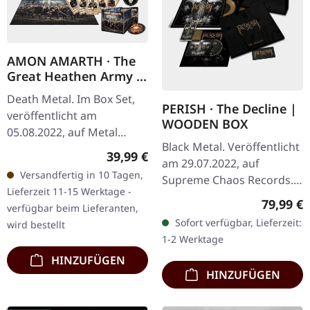
AMON AMARTH · The
Great Heathen Army |
CD BOX SET
Death Metal. Im Box Set,
PERISH · The Decline |
veröffentlicht am
WOODEN BOX
05.08.2022, auf Metal
Black Metal. Veröffentlicht
Blade Records. Schwere
Regulärer Preis:
39,99 €
am 29.07.2022, auf
Special Edition Box mit
Versandfertig in 10 Tagen,
Supreme Chaos Records.
DigiPak, Puzzle (1000
Lieferzeit 11-15 Werktage -
Extrem schwere schwarze
Teile),…
Reguläre
79,99 €
verfügbar beim Lieferanten,
Holzbox mit graviertem
Sofort verfügbar, Lieferzeit:
wird bestellt
Logo, Titel und
1-2 Werktage
Nummerierung,…
HINZUFÜGEN
HINZUFÜGEN