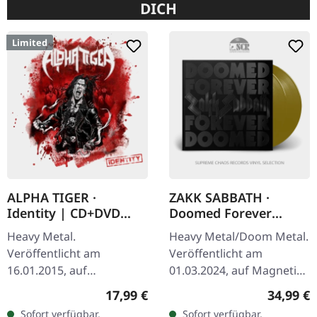
DICH
Limited
ALPHA TIGER ·
ZAKK SABBATH ·
Identity | CD+DVD
Doomed Forever
DIGIPAK
Forever Doomed |
Heavy Metal.
Heavy Metal/Doom Metal.
GOLD 2LP
Veröffentlicht am
Veröffentlicht am
16.01.2015, auf
01.03.2024, auf Magnetic
Steamhammer. Limitierte
Eye Records. Goldenes
Regulärer Preis:
Reguläre
17,99 €
34,99 €
Auflage als CD im DigiPak
"Die Hard" Doppel-Vinyl
Sofort verfügbar,
Sofort verfügbar,