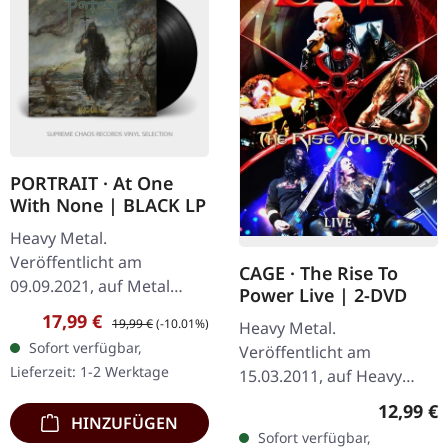
PORTRAIT · At One
With None | BLACK LP
Heavy Metal.
Veröffentlicht am
CAGE · The Rise To
09.09.2021, auf Metal
Power Live | 2-DVD
Blade Records. Schwarzes
Verkaufspreis:
Regulärer Preis:
17,99 €
19,99 €
(-10.01%)
Heavy Metal.
Vinyl im Gatefold-Cover.
Sofort verfügbar,
Veröffentlicht am
Inklusive bedruckter
Lieferzeit: 1-2 Werktage
15.03.2011, auf Heavy
Innenhülle. Es gibt
Metal Media. Region
Alben…
Reguläre
12,99 €
HINZUFÜGEN
NTSC. Dieses Live-
Sofort verfügbar,