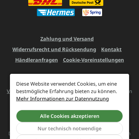
Zahlung und Versand
Widerrufsrecht und Rücksendung
Kontakt
Händleranfragen
Cookie-Voreinstellungen
Diese Website verwendet Cookies, um eine
Alle Preise inkl. gesetzl. Mehrwertsteuer zzgl.
bestmögliche Erfahrung bieten zu können.
Versandkosten
und ggf. Nachnahmegebühren, wenn
Mehr Informationen zur Datennutzung
nicht anders angegeben.
Alle Cookies akzeptieren
Vertrag widerrufen
Nur technisch notwendige
Das Team von Supreme Chaos Records rockt diesen
Werkzeu