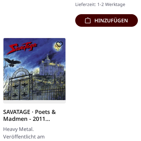
Performance-Album von
Lieferzeit: 1-2 Werktage
Cage fängt die rohe
Energie ihrer…
HINZUFÜGEN
SAVATAGE · Poets &
Madmen - 2011
Edition (Re-Release) |
Heavy Metal.
DIGIPAK CD
Veröffentlicht am