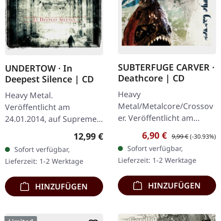
SUBTERFUGE CARVER ·
UNDERTOW · In
Deathcore | CD
Deepest Silence | CD
Heavy
Heavy Metal.
Metal/Metalcore/Crossov
Veröffentlicht am
er. Veröffentlicht am
24.01.2014, auf Supreme
08.02.2008, auf Supreme
Chaos Records. CD im
Verkaufspreis:
Regulärer Preis:
6,90 €
Regulärer Preis:
12,99 €
9,99 €
(-30.93%)
Chaos Records. CD im
Jewelcase. Heavy wie
Sofort verfügbar,
Sofort verfügbar,
Jewelcase mit 12-seitigem
Hölle und dennoch
Lieferzeit: 1-2 Werktage
Lieferzeit: 1-2 Werktage
Booklet. Subterfuge
abwechslungsreich. Das
Carver…
neue Album…
HINZUFÜGEN
HINZUFÜGEN