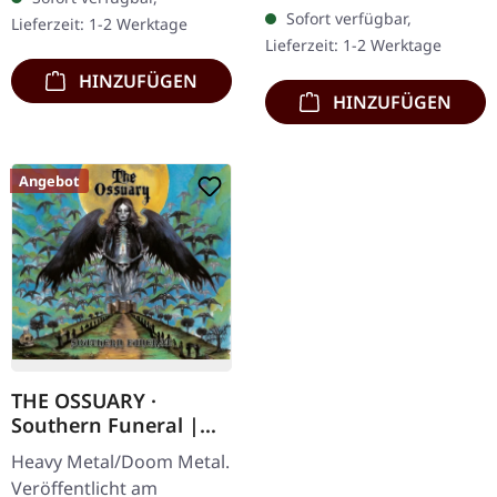
Chaos Records. CD im
exklusives Transparent
Sofort verfügbar,
Lieferzeit: 1-2 Werktage
Jewelcase mit 16-seitigem
Rot/Schwarz/Weiß…
Lieferzeit: 1-2 Werktage
Booklet.…
HINZUFÜGEN
HINZUFÜGEN
Angebot
THE OSSUARY ·
Southern Funeral |
DIGIPAK CD
Heavy Metal/Doom Metal.
Veröffentlicht am