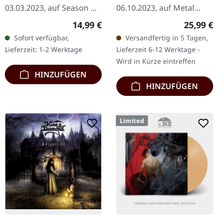
03.03.2023, auf Season Of
06.10.2023, auf Metal
Mist. Goldfarbenes Tape.
Blade Records. Teal Green
Regulärer Preis:
Reguläre
14,99 €
25,99 €
"Apocalypso" markiert die
Marbled Vinyl im
Sofort verfügbar,
Versandfertig in 5 Tagen,
kraftvolle Rückkehr von
Standard-Cover. Limitierte
Lieferzeit: 1-2 Werktage
Lieferzeit 6-12 Werktage -
Sortilège, der…
Auflage. "In The
Wird in Kürze eintreffen
Shadows"…
HINZUFÜGEN
HINZUFÜGEN
Limited