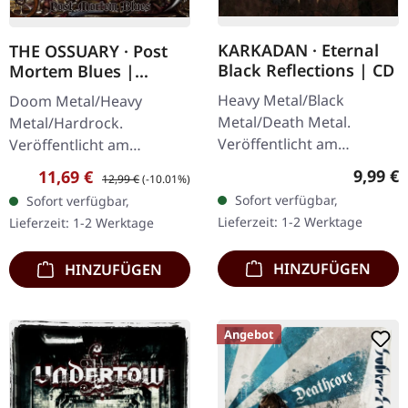
KARKADAN · Eternal
THE OSSUARY · Post
Black Reflections | CD
Mortem Blues |
DIGIPAK CD
Heavy Metal/Black
Doom Metal/Heavy
Metal/Death Metal.
Metal/Hardrock.
Veröffentlicht am
Veröffentlicht am
19.01.2002, auf Supreme
17.02.2017, auf Supreme
Regulär
9,99 €
Verkaufspreis:
Regulärer Preis:
11,69 €
12,99 €
(-10.01%)
Chaos Records. CD im
Chaos Records. Limitierte
Sofort verfügbar,
Sofort verfügbar,
Jewelcase. Neuauflage mit
Erstauflage als Digipak.
Lieferzeit: 1-2 Werktage
Lieferzeit: 1-2 Werktage
neuem Artwork,…
Debüt-Album der…
HINZUFÜGEN
HINZUFÜGEN
Angebot