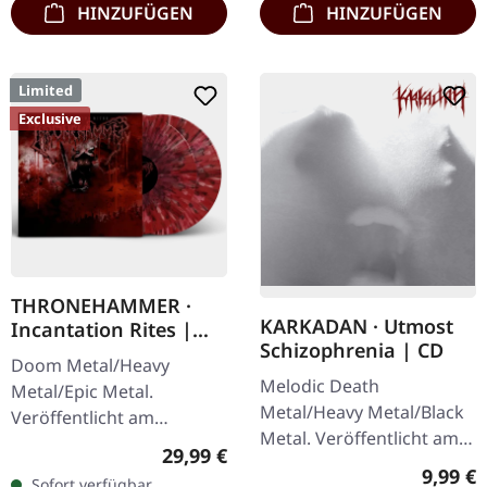
HINZUFÜGEN
HINZUFÜGEN
Limited
Exclusive
THRONEHAMMER ·
KARKADAN · Utmost
Incantation Rites |
Schizophrenia | CD
SPLATTER 2LP
Doom Metal/Heavy
Melodic Death
Metal/Epic Metal.
Metal/Heavy Metal/Black
Veröffentlicht am
Metal. Veröffentlicht am
21.10.2022, auf Supreme
Regulärer Preis:
29,99 €
08.03.2004, auf Supreme
Chaos Records. SCR-
Regulär
9,99 €
Sofort verfügbar,