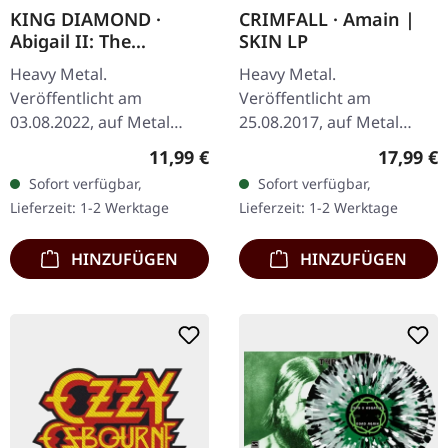
KING DIAMOND ·
CRIMFALL · Amain |
Abigail II: The
SKIN LP
Revenge | CD
Heavy Metal.
Heavy Metal.
Veröffentlicht am
Veröffentlicht am
03.08.2022, auf Metal
25.08.2017, auf Metal
Blade Records. CD im
Blade Records.
Regulärer Preis:
Reguläre
11,99 €
17,99 €
Jewelcase. "Abigail II: The
Hautfarbenes Vinyl,
Sofort verfügbar,
Sofort verfügbar,
Revenge" zeigt King
limitiert auf 200
Lieferzeit: 1-2 Werktage
Lieferzeit: 1-2 Werktage
Diamond beim Weben
Exemplare Crimfall liefert
einer…
mit "Amain" ein…
HINZUFÜGEN
HINZUFÜGEN