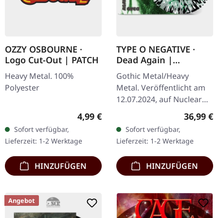
OZZY OSBOURNE ·
TYPE O NEGATIVE ·
Logo Cut-Out | PATCH
Dead Again |
GREEN/WHITE/BLACK
Heavy Metal. 100%
Gothic Metal/Heavy
SPLATTER 2LP
Polyester
Metal. Veröffentlicht am
12.07.2024, auf Nuclear
Blast Records. Grün-weiß-
Regulärer Preis:
Reguläre
4,99 €
36,99 €
schwarzes Doppel-Vinyl
Sofort verfügbar,
Sofort verfügbar,
im Gatefold-Cover. Type
Lieferzeit: 1-2 Werktage
Lieferzeit: 1-2 Werktage
O…
HINZUFÜGEN
HINZUFÜGEN
Angebot