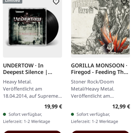
Limited
UNDERTOW · In
GORILLA MONSOON ·
Deepest Silence |
Firegod - Feeding The
BLACK LP
Beast | CD
Heavy Metal.
Stoner Rock/Doom
Veröffentlicht am
Metal/Heavy Metal.
18.04.2014, auf Supreme
Veröffentlicht am
Chaos Records.
11.05.2018, auf Supreme
Regulärer Preis:
Reguläre
19,99 €
12,99 €
Schwarzes Vinyl im
Chaos Records. CD im
Sofort verfügbar,
Sofort verfügbar,
Gatefold-Cover. Limitiert
Jewelcase mit 8-seitigem
Lieferzeit: 1-2 Werktage
Lieferzeit: 1-2 Werktage
auf 200 Exemplare. · 180g
Booklet. Das dritte
Vinyl…
Album…