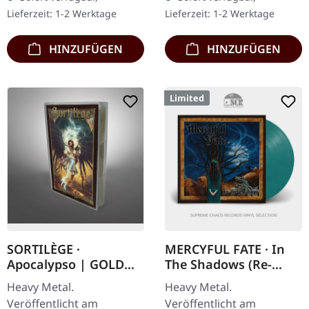
mit Bonus-DVD. Die
im Gatefold-Cover. Zakk
Lieferzeit: 1-2 Werktage
Lieferzeit: 1-2 Werktage
deutsche Heavy Metal-
Sabbath…
Truppe Alpha…
HINZUFÜGEN
HINZUFÜGEN
Limited
SORTILÈGE ·
MERCYFUL FATE · In
Apocalypso | GOLD
The Shadows (Re-
TAPE
Issue) | TEAL GREEN
Heavy Metal.
Heavy Metal.
MARBLED LP
Veröffentlicht am
Veröffentlicht am